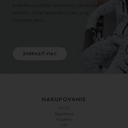
kvalitného použitého lyžiarskeho výstroja pre
každého. Súčasť jazdeného tovaru je aj
kompletný servis.
ZOBRAZIŤ VIAC
NAKUPOVANIE
ÚVOD
Registrácia
Poistenie
VIP