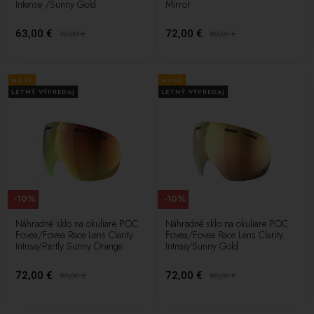
Intense /Sunny Gold
Mirror
63,00 €
72,00 €
70,00
€
80,00
€
NOVÉ
NOVÉ
LETNÝ VÝPREDAJ
LETNÝ VÝPREDAJ
-10%
-10%
Náhradné sklo na okuliare POC
Náhradné sklo na okuliare POC
Fovea/Fovea Race Lens Clarity
Fovea/Fovea Race Lens Clarity
Intnse/Partly Sunny Orange
Intnse/Sunny Gold
72,00 €
72,00 €
80,00
€
80,00
€