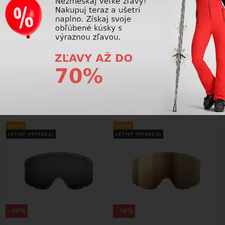
-10%
-10%
Náhradné sklo na okuliare POC
Náhradné sklo na okuliare POC
Zonula/Zonula Race Lens Clarity
Nexal Mid Lens Clear/No Mirror
Intense/Sunny Gold
72,00 €
72,00 €
80,00
€
80,00
€
NOVÉ
NOVÉ
LETNÝ VÝPREDAJ
LETNÝ VÝPREDAJ
-10%
-10%