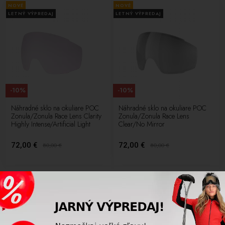
NOVÉ
NOVÉ
LETNÝ VÝPREDAJ
LETNÝ VÝPREDAJ
-10%
-10%
Náhradné sklo na okuliare POC
Náhradné sklo na okuliare POC
Zonula/Zonula Race Lens Clarity
Zonula/Zonula Race Lens
Highly Intense/Artificial Light
Clear/No Mirror
72,00 €
72,00 €
80,00
€
80,00
€
NOVÉ
NOVÉ
LETNÝ VÝPREDAJ
LETNÝ VÝPREDAJ