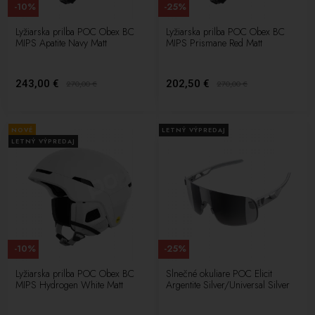
-10%
-25%
Lyžiarska prilba POC Obex BC
Lyžiarska prilba POC Obex BC
MIPS Apatite Navy Matt
MIPS Prismane Red Matt
243,00 €
202,50 €
270,00
€
270,00
€
NOVÉ
LETNÝ VÝPREDAJ
LETNÝ VÝPREDAJ
-10%
-25%
Lyžiarska prilba POC Obex BC
Slnečné okuliare POC Elicit
MIPS Hydrogen White Matt
Argentite Silver/Universal Silver