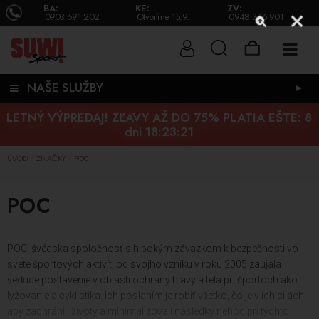
BA:
KE:
ZV:
0903 691 202
Otvoríme 15.9.
0948 346 901
NAŠE SLUŽBY
►
LETNÝ VÝPREDAJ! ZĽAVY AŽ DO 75% PLATIA EŠTE:
8
dni 18:23:20
ÚVOD
ZNAČKY
POC
/
/
POC
POC, švédska spoločnosť s hlbokým záväzkom k bezpečnosti vo
svete športových aktivít, od svojho vzniku v roku 2005 zaujala
vedúce postavenie v oblasti ochrany hlavy a tela pri športoch ako
lyžovanie a cyklistika. Ich poslaním je robiť všetko, čo je v ich silách,
aby zachránili životy a minimalizovali následky nehôd pri týchto