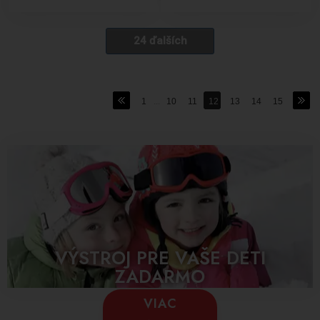
24 ďalších
1
...
10
11
12
13
14
15
VÝSTROJ PRE VAŠE DETI
ZADARMO
VIAC