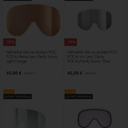
-10%
-10%
Náhradné sklo na okuliare POC
Náhradné sklo na okuliare POC
POCito Retina Lens Partly Sunny
POCito Iris Lens Clarity
Light Orange
POCito/Partly Sunny Silver
45,00 €
45,00 €
50,00
€
50,00
€
NOVÉ
NOVÉ
LETNÝ VÝPREDAJ
LETNÝ VÝPREDAJ