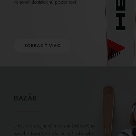
venovať dostatočnú pozornosť.
ZOBRAZIŤ VIAC
BAZÁR
U nás v predajni Vám okrem špičkového
nového tovaru ponúkame aj široký výber