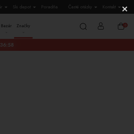
ár
Ski depot
Poradňa
Časté otázky
Kontakt
Bazár
Značky
0
:36:57