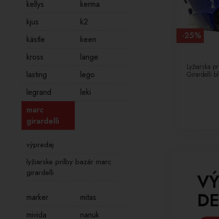
kellys
kerma
kjus
k2
-25%
kästle
keen
kross
lange
Lyžiarska p
lasting
lego
Girardelli 
legrand
leki
marc
girardelli
výpredaj
lyžiarske prilby bazár marc
girardelli
VÝ
DE
marker
mitas
mivida
nanuk