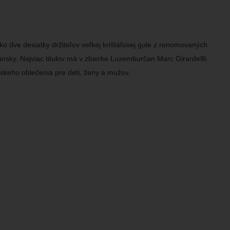
ko dve desiatky držiteľov veľkej krištáľovej gule z renomovaných
iansky. Najviac titulov má v zbierke Luxemburčan Marc Girardellli.
rskeho oblečenia pre deti, ženy a mužov.