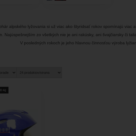
hár alpského lyžovania si už viac ako štyridsať rokov spomínajú viac a
n. Najúspešnejším zo všetkých nie je ani rakúsky, ani švajčiarsky či tal
V posledných rokoch je jeho hlavnou činnosťou výroba lyžia
DAJ