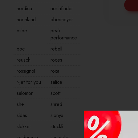
nordica
northfinder
northland
obermeyer
osbe
peak
performance
poc
rebell
reusch
roces
rossignol
roxa
r-jet for you
salice
salomon
scott
sh+
shred
sidas
sionyx
slokker
stöckli
spiderman
sun valley