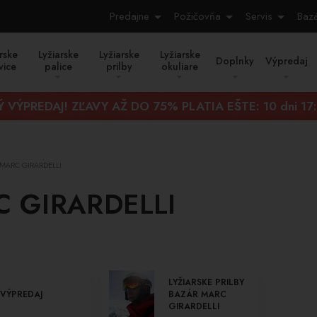
Predajne
Požičovňa
Servis
Baz
rske
Lyžiarske
Lyžiarske
Lyžiarske
Doplnky
Výpredaj
vice
palice
prilby
okuliare
Ý VÝPREDAJ! ZĽAVY AŽ DO 75% PLATIA EŠTE:
10 dni 17
MARC GIRARDELLI
 GIRARDELLI
LYŽIARSKE PRILBY
VÝPREDAJ
BAZÁR MARC
GIRARDELLI