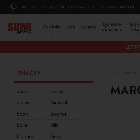
BA:
0903 691 202
KE:
Otvoríme 15.9.
ZV:
0948 346 901
Lyžiarske
Lyžia
Cyklistika
Lyže
Lyžiarky
oblečenie
ruka
LETN
ZNAČKY
ÚVOD
ZNAČKY
/
/
MARC
abus
alpina
atomic
biowash
boeri
bogner
bolle
bliz
blizzard
briko