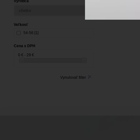
Výrobca
Veľkosť
54-56 [1]
Cena s DPH
0 € - 29 €
Vynulovať filter