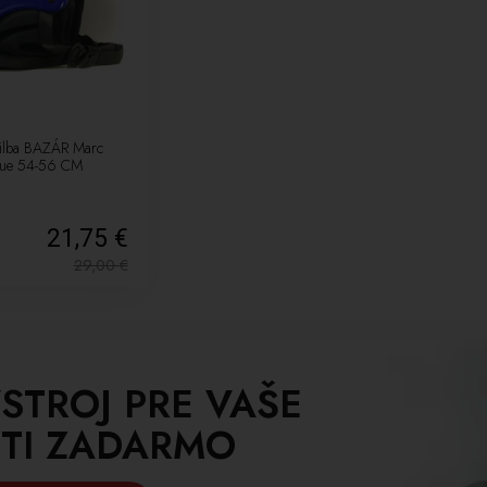
rilba BAZÁR Marc
blue 54-56 CM
21,75 €
29,00
€
STROJ PRE VAŠE
TI ZADARMO