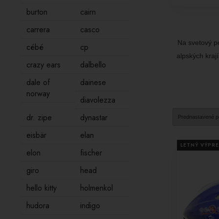
burton
cairn
carrera
casco
Na svetový po
cébé
cp
alpských krají
crazy ears
dalbello
dale of
dainese
norway
diavolezza
dr. zipe
dynastar
eisbär
elan
LETNÝ VÝPRE
elon
fischer
giro
head
hello kitty
holmenkol
hudora
indigo