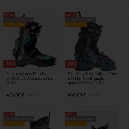
AKCIA
AKCIA
DOPRAVA ZDARMA
DOPRAVA ZDARMA
SUPERAKCIA
SUPERAKCIA
-30%
-30%
Dámske lyžiarky Dalbello
Dámske lyžiarky Dalbello Cabrio
2108008.00 Quantum Free
LV FREE 105 IF jungle
105W
green/black 2407004
426,00 €
468,00 €
609,00
€
669,00
€
AKCIA
AKCIA
DOPRAVA ZDARMA
DOPRAVA ZDARMA
SUPERAKCIA
SUPERAKCIA