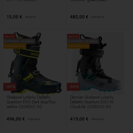
15,00 €
482,00 €
39,00
€
689,00
€
AKCIA
AKCIA
DOPRAVA ZDARMA
DOPRAVA ZDARMA
SUPERAKCIA
SUPERAKCIA
-30%
-30%
Skialpové Lyžiarky Dalbello
Dámske Skialpové Lyžiarky
Quantum EVO Dark blue/fluo
Dalbello Quantum EVO W
wellow 2208001.00
Cloud/bk 2208002.00
496,00 €
419,00 €
709,00
€
599,00
€