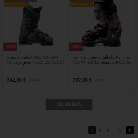
SUPERAKCIA
SUPERAKCIA
-30%
-30%
Lyžiarky Dalbello DS 120 GW
Dámske lyžiarky Dalbello Panterra
MS sage green/black D2103007
105 W lack/bordeaux 2306006
342,00 €
307,00 €
489,00
€
439,00
€
24 ďalších
1
2
3
...
11