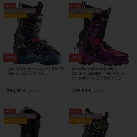
AKCIA
AKCIA
DOPRAVA ZDARMA
DOPRAVA ZDARMA
SUPERAKCIA
SUPERAKCIA
-30%
-30%
Lyžiarky Dalbello Lupo AX 100 W
Dámske Skialpové Lyžiarky
blue/bk 2207001.00
Dalbello Quantum Free 105 W
uni orchid/bk 2108006.00
363,00 €
419,00 €
519,00
€
599,00
€
AKCIA
AKCIA
DOPRAVA ZDARMA
DOPRAVA ZDARMA
SUPERAKCIA
SUPERAKCIA