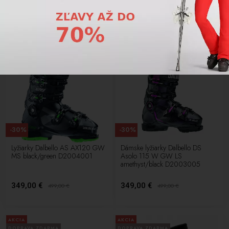
370,00 €
349,00 €
529,00
€
499,00
€
AKCIA
AKCIA
DOPRAVA ZDARMA
DOPRAVA ZDARMA
SUPERAKCIA
SUPERAKCIA
-30%
-30%
Lyžiarky Dalbello AS AX120 GW
Dámske lyžiarky Dalbello DS
MS black/green D2004001
Asolo 115 W GW LS
amethyst/black D2003005
349,00 €
349,00 €
499,00
€
499,00
€
AKCIA
AKCIA
DOPRAVA ZDARMA
DOPRAVA ZDARMA