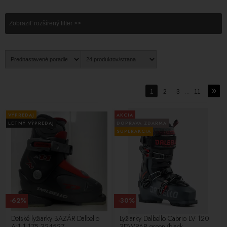
Dalbello
. Sme presvedčení, že ich kvalita, spojená so skúsenosťami
a odbornosťou značky, vám poskytne výnimočný zážitok na svahu.
Zobraziť rozšírený filter >>
Okrem toho máme v ponuke aj
jazdené detské lyžiary Dalbello
,
pretože vieme, že komfort a bezpečnosť sú pre mladých lyžiarov
rovnako dôležité. S dôverou sa môžete spoľahnúť na renomovanú
značku Dalbello, ktorá je dlhodobo spoľahlivým partnerom pre
všetkých vášnivých lyžiarov.
1
2
3
...
11
VÝPREDAJ
AKCIA
LETNÝ VÝPREDAJ
DOPRAVA ZDARMA
SUPERAKCIA
-62%
-30%
Detské lyžiarky BAZÁR Dalbello
Lyžiarky Dalbello Cabrio LV 120
A:1.1 175 324527
3DWRAP green/black