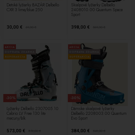
Detské lyžiarky BAZÁR Dalbello
Skialpové lyžiarky Dalbello
CXR 3 lime/blue 250
2408010.00 Quantum Space
Sport
30,00 €
398,00 €
69,00
€
569,00
€
AKCIA
AKCIA
DOPRAVA ZDARMA
DOPRAVA ZDARMA
SUPERAKCIA
SUPERAKCIA
-30%
-30%
Lyžiarky Dalbello 2307005.10
Dámske skialpové lyžiarky
Cabrio LV Free 130 lite
Dalbello 2208003.00 Quantum
mecury/blk
Evo Sport
573,00 €
384,00 €
819,00
€
549,00
€