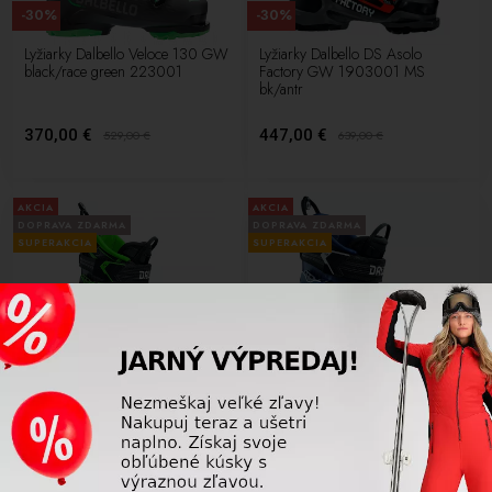
-30%
-30%
Lyžiarky Dalbello Veloce 130 GW
Lyžiarky Dalbello DS Asolo
black/race green 223001
Factory GW 1903001 MS
bk/antr
370,00 €
447,00 €
529,00
€
639,00
€
AKCIA
AKCIA
DOPRAVA ZDARMA
DOPRAVA ZDARMA
SUPERAKCIA
SUPERAKCIA
-30%
-30%
Lyžiarky Dalbello DS Asolo 130
Lyžiarky Dalbello DS Asolo 120
GW MS black/falcon
GW MS dark blue/blue
D2003002
D2003003