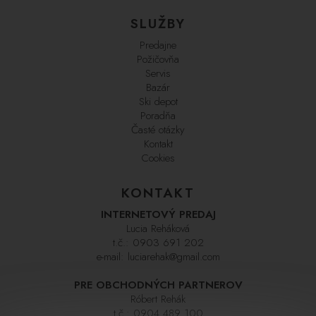
SLUŽBY
Predajne
Požičovňa
Servis
Bazár
Ski depot
Poradňa
Časté otázky
Kontakt
Cookies
KONTAKT
INTERNETOVÝ PREDAJ
Lucia Reháková
t.č.:
0903 691 202
e-mail:
luciarehak@gmail.com
PRE OBCHODNÝCH PARTNEROV
Róbert Rehák
t.č.:
0904 489 100