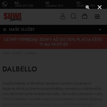
BA:
KE:
ZV:
0903 691 202
Otvoríme 15.9.
0948 346 901
NAŠE SLUŽBY
►
LETNÝ VÝPREDAJ! ZĽAVY AŽ DO 75% PLATIA EŠTE:
11 dni 14:07:52
ÚVOD
ZNAČKY
DALBELLO
/
/
DALBELLO
Značka Dalbello je dlhodobo spojená s výrobou lyžiarskych
topánok, ktoré sú známe svojou kvalitou, inováciou a odolnosťou
voči náročným podmienkam na svahu. Od svojho založenia v roku
1974 sa Dalbello neustále snaží posúvať hranice v oblasti dizajnu a
technológie lyžiarskych topánok, aby poskytovala maximálny