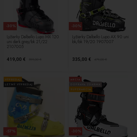
-30%
-30%
Lyžiarky Dalbello Lupo MX 120
Lyžiarky Dalbello Lupo AX 90 uni
uni dark grey/bk 21/22
bk/bk 19/20 1907007
2107005
419,00 €
335,00 €
599,00
€
479,00
€
VÝPREDAJ
AKCIA
LETNÝ VÝPREDAJ
DOPRAVA ZDARMA
SUPERAKCIA
-57%
-30%