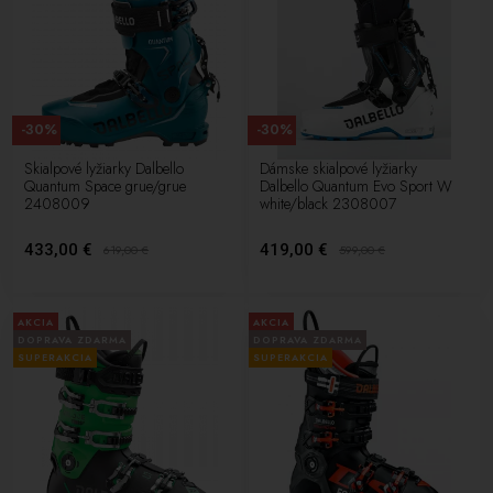
-30%
-30%
Skialpové lyžiarky Dalbello
Dámske skialpové lyžiarky
Quantum Space grue/grue
Dalbello Quantum Evo Sport W
2408009
white/black 2308007
433,00 €
419,00 €
619,00
€
599,00
€
AKCIA
AKCIA
DOPRAVA ZDARMA
DOPRAVA ZDARMA
SUPERAKCIA
SUPERAKCIA