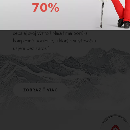
Využite úrazové poistenie na hory a poistite
seba aj svoj výstroj! Naša firma ponúka
komplexné poistenie, s ktorým si lyžovačku
užijete bez starostí.
ZOBRAZIŤ VIAC