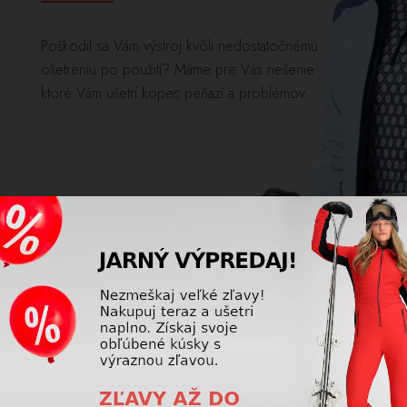
Poškodil sa Vám výstroj kvôli nedostatočnému
ošetreniu po použití? Máme pre Vás riešenie
ktoré Vám ušetrí kopec peňazí a problémov.
ZOBRAZIŤ VIAC
POISTENIE