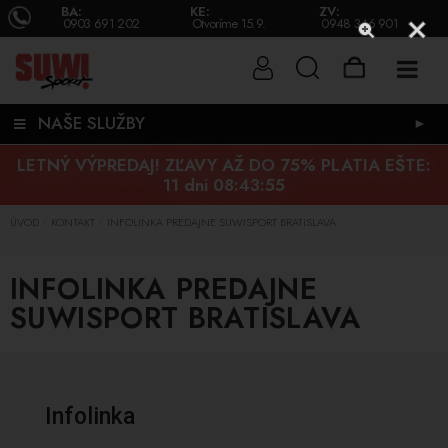
BA:
KE:
ZV:
0903 691 202
Otvoríme 15.9.
0948 346 901
NAŠE SLUŽBY
►
LETNÝ VÝPREDAJ! ZĽAVY AŽ DO 75% PLATIA EŠTE:
11 dni 08:43:55
ÚVOD
KONTAKT
INFOLINKA PREDAJNE SUWISPORT BRATISLAVA
/
/
INFOLINKA PREDAJNE
SUWISPORT BRATISLAVA
Infolinka