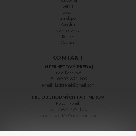
Servis
Bazár
Ski depot
Poradňa
Časté otázky
Kontakt
Cookies
KONTAKT
INTERNETOVÝ PREDAJ
Lucia Reháková
t.č.:
0903 691 202
e-mail:
luciarehak@gmail.com
PRE OBCHODNÝCH PARTNEROV
Róbert Rehák
t.č.:
0904 489 100
e-mail:
robert77@suwisport.com