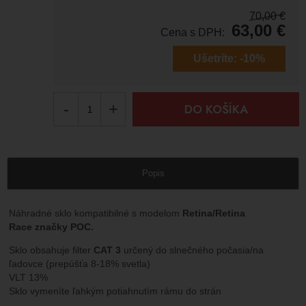
70,00
€
63,00
€
Cena s DPH:
Ušetríte:
-10%
-
+
DO KOŠÍKA
Popis
Náhradné sklo kompatibilné s modelom
Retina/Retina
Race značky POC.
Sklo obsahuje filter
CAT 3
určený do slnečného počasia/na
ľadovce (prepúšťa 8-18% svetla)
VLT 13%
Sklo vymeníte ľahkým potiahnutím rámu do strán