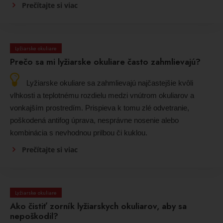
Prečítajte si viac
Lyžiarske okuliare
Prečo sa mi lyžiarske okuliare často zahmlievajú?
Lyžiarske okuliare sa zahmlievajú najčastejšie kvôli
vlhkosti a teplotnému rozdielu medzi vnútrom okuliarov a
vonkajším prostredím. Prispieva k tomu zlé odvetranie,
poškodená antifog úprava, nesprávne nosenie alebo
kombinácia s nevhodnou prilbou či kuklou.
Prečítajte si viac
Lyžiarske okuliare
Ako čistiť zorník lyžiarskych okuliarov, aby sa
nepoškodil?