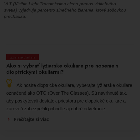
VLT (Visible Light Transmission alebo prenos viditeľného
svetla) vyjadruje percento slnečného žiarenia, ktoré šošovkou
prechádza.
Lyžiarske okuliare
Ako si vybrať lyžiarske okuliare pre nosenie s
dioptrickými okuliarmi?
Ak nosíte dioptrické okuliare, vyberajte lyžiarske okuliare
označené ako OTG (Over The Glasses). Sú navrhnuté tak,
aby poskytovali dostatok priestoru pre dioptrické okuliare a
zároveň zabezpečili pohodlie aj dobré odvetranie.
Prečítajte si viac