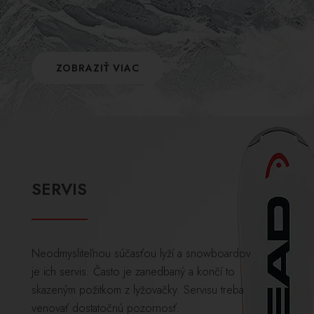
ZOBRAZIŤ VIAC
SERVIS
Neodmysliteľnou súčasťou lyží a snowboardov
je ich servis. Často je zanedbaný a končí to
skazeným požitkom z lyžovačky. Servisu treba
venovať dostatočnú pozornosť.