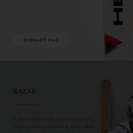
ZOBRAZIŤ VIAC
BAZÁR
U nás v predajni Vám okrem špičkového
nového tovaru ponúkame aj široký výber