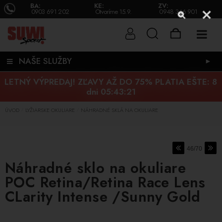
BA:
KE:
ZV:
0903 691 202
Otvoríme 15.9.
0948 346 901
NAŠE SLUŽBY
►
LETNÝ VÝPREDAJ! ZĽAVY AŽ DO 75% PLATIA EŠTE:
8
dni 05:43:20
ÚVOD
LYŽIARSKE OKULIARE
NÁHRADNÉ SKLÁ NA OKULIARE
/
/
46/70
Náhradné sklo na okuliare
POC Retina/Retina Race Lens
CLarity Intense /Sunny Gold