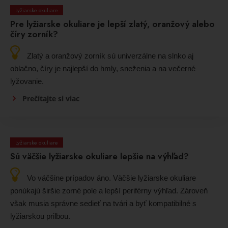
Lyžiarske okuliare
Pre lyžiarske okuliare je lepší zlatý, oranžový alebo
číry zorník?
Zlatý a oranžový zorník sú univerzálne na slnko aj
oblačno, číry je najlepší do hmly, sneženia a na večerné
lyžovanie.
Prečítajte si viac
Lyžiarske okuliare
Sú väčšie lyžiarske okuliare lepšie na výhľad?
Vo väčšine prípadov áno. Väčšie lyžiarske okuliare
ponúkajú širšie zorné pole a lepší periférny výhľad. Zároveň
však musia správne sedieť na tvári a byť kompatibilné s
lyžiarskou prilbou.