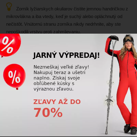
Zorník lyžiarskych okuliarov čistite jemnou handričkou z
mikrovlákna a iba vtedy, keď je suchý alebo opláchnutý od
nečistôt. Vnútornú stranu zorníka nikdy nedrhnite, aby ste
nepoškodili vrstvu proti zahmlievaniu.
Prečítajte si viac
Lyžiarske okuliare
Čo znamená kategória filtra S0–S4 pre lyžiarske
okuliare?
Kategória filtra S0 až S4 určuje, koľko svetla prepustí
zorník lyžiarskych okuliarov. Čím vyššie číslo, tým tmavší je
zorník a tým menej svetla prepúšťa. Správna kategória filtra
zlepšuje viditeľnosť, kontrast a komfort počas lyžovania.
Prečítajte si viac