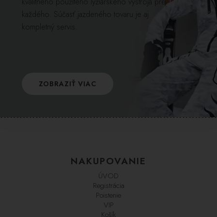
kvalitného použitého lyžiarskeho výstroja pre
každého. Súčasť jazdeného tovaru je aj
kompletný servis.
ZOBRAZIŤ VIAC
NAKUPOVANIE
ÚVOD
Registrácia
Poistenie
VIP
Košík