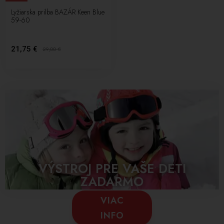
Lyžiarska prilba BAZÁR Keen Blue
59-60
21,75 €
29,00
€
VÝSTROJ PRE VAŠE DETI
ZADARMO
VIAC
INFO