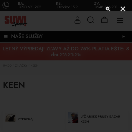
BA:
KE:
ZV:
0903 691 202
Otvoríme 15.9.
0948 346 901
NAŠE SLUŽBY
►
LETNÝ VÝPREDAJ! ZĽAVY AŽ DO 75% PLATIA EŠTE:
8
dni 22:21:25
ÚVOD
ZNAČKY
KEEN
/
/
KEEN
LYŽIARSKE PRILBY BAZÁR
VÝPREDAJ
KEEN