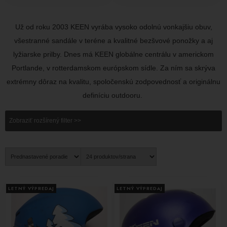
Už od roku 2003 KEEN vyrába vysoko odolnú vonkajšiu obuv,
všestranné sandále v teréne a kvalitné bezšvové ponožky a aj
lyžiarske prilby. Dnes má KEEN globálne centrálu v americkom
Portlande, v rotterdamskom európskom sídle. Za ním sa skrýva
extrémny dôraz na kvalitu, spoločenskú zodpovednosť a originálnu
definíciu outdooru.
Zobraziť rozšírený filter >>
LETNÝ VÝPREDAJ
LETNÝ VÝPREDAJ