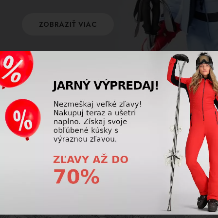
ZOBRAZIŤ VIAC
POISTENIE
Využite úrazové poistenie na hory a poistite
seba aj svoj výstroj! Naša firma ponúka
komplexné poistenie, s ktorým si lyžovačku
užijete bez starostí.