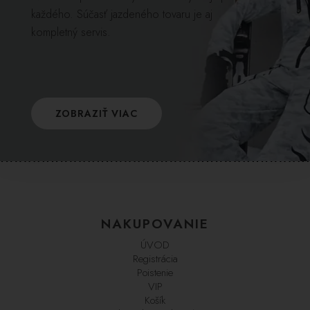
každého. Súčasť jazdeného tovaru je aj
kompletný servis.
ZOBRAZIŤ VIAC
NAKUPOVANIE
ÚVOD
Registrácia
Poistenie
VIP
Košík