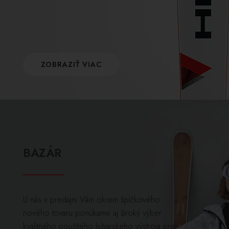
ZOBRAZIŤ VIAC
BAZÁR
U nás v predajni Vám okrem špičkového
nového tovaru ponúkame aj široký výber
kvalitného použitého lyžiarskeho výstroja pre