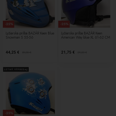
-25%
-25%
Lyžiarska prilba BAZÁR Keen Blue
Lyžiarska prilba BAZÁR Keen
Snowman S 55-56
American Way blue XL 61-62 CM
44,25 €
21,75 €
59,00
€
29,00
€
LETNÝ VÝPREDAJ
-25%