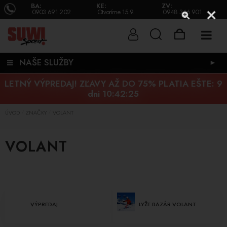
BA:
KE:
ZV:
0903 691 202
Otvoríme 15.9.
0948 346 901
NAŠE SLUŽBY
►
LETNÝ VÝPREDAJ! ZĽAVY AŽ DO 75% PLATIA EŠTE:
9
dni 10:42:24
ÚVOD
ZNAČKY
VOLANT
/
/
VOLANT
VÝPREDAJ
LYŽE BAZÁR VOLANT