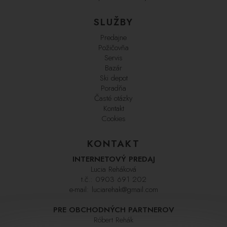
SLUŽBY
Predajne
Požičovňa
Servis
Bazár
Ski depot
Poradňa
Časté otázky
Kontakt
Cookies
KONTAKT
INTERNETOVÝ PREDAJ
Lucia Reháková
t.č.:
0903 691 202
e-mail:
luciarehak@gmail.com
PRE OBCHODNÝCH PARTNEROV
Róbert Rehák