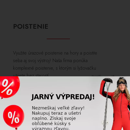
POISTENIE
Využite úrazové poistenie na hory a poistite
seba aj svoj výstroj! Naša firma ponúka
komplexné poistenie, s ktorým si lyžovačku
užijete bez starostí.
ZOBRAZIŤ VIAC