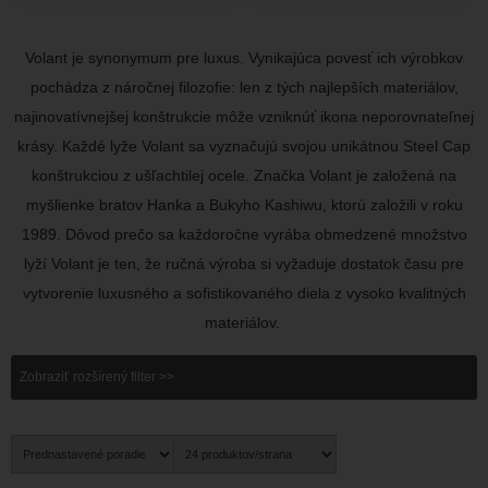
Volant je synonymum pre luxus. Vynikajúca povesť ich výrobkov
pochádza z náročnej filozofie: len z tých najlepších materiálov,
najinovatívnejšej konštrukcie môže vzniknúť ikona neporovnateľnej
krásy. Každé lyže Volant sa vyznačujú svojou unikátnou Steel Cap
konštrukciou z ušľachtilej ocele. Značka Volant je založená na
myšlienke bratov Hanka a Bukyho Kashiwu, ktorú založili v roku
1989. Dôvod prečo sa každoročne vyrába obmedzené množstvo
lyží Volant je ten, že ručná výroba si vyžaduje dostatok času pre
vytvorenie luxusného a sofistikovaného diela z vysoko kvalitných
materiálov.
Zobraziť rozšírený filter >>