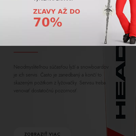
SERVIS
Neodmysliteľnou súčasťou lyží a snowboardov
je ich servis. Často je zanedbaný a končí to
skazeným požitkom z lyžovačky. Servisu treba
venovať dostatočnú pozornosť.
ZOBRAZIŤ VIAC