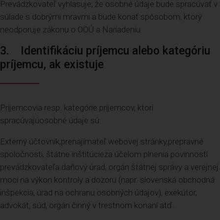
Prevádzkovateľ vyhlasuje, že osobné údaje bude spracúvať v
súlade s dobrými mravmi a bude konať spôsobom, ktorý
neodporuje zákonu o OOÚ a Nariadeniu.
3. Identifikáciu príjemcu alebo kategóriu
príjemcu, ak existuje
Príjemcovia resp. kategórie príjemcov, ktorí
spracúvajúosobné údaje sú:
Externý účtovník,prenajímateľ webovej stránky,prepravné
spoločnosti, štátne inštitúcieza účelom plnenia povinností
prevádzkovateľa:daňový úrad, orgán štátnej správy a verejnej
moci na výkon kontroly a dozoru (napr. slovenská obchodná
inšpekcia, úrad na ochranu osobných údajov), exekútor,
advokát, súd, orgán činný v trestnom konaní atď.