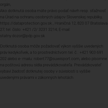
orgán,
Ako dotknutá osoba máte právo podať návrh resp. sťažnosť
na Úrad na ochranu osobných údajov Slovenskej republiky,
https://dataprotection.gov.sk , Hraničná 12, 820 07 Bratislava
27; tel. číslo: +421 /2/ 3231 3214; E-mail:
statny.dozor@pdp.gov.sk
Dotknutá osoba môže požadovať výkon vyššie uvedených
práv kedykoľvek, a to prostredníctvom tel. č.: +421 903 691
202 alebo e- mailu: robert77@suwisport.com, alebo písomne
na poštovú adresu sídla prevádzkovateľa. Prevádzkovateľ
vybaví žiadosť dotknutej osoby v súvislosti s vyššie
uvedenými právami v zákonných lehotách.