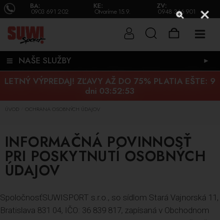
BA:
KE:
ZV:
0903 691 202
Otvoríme 15.9.
0948 346 901
NAŠE SLUŽBY
►
LETNÝ VÝPREDAJ! ZĽAVY AŽ DO 75% PLATIA EŠTE:
9
dni 03:52:53
ÚVOD
OCHRANA OSOBNÝCH ÚDAJOV
/
INFORMAČNÁ POVINNOSŤ
PRI POSKYTNUTÍ OSOBNÝCH
ÚDAJOV
SpoločnosťSUWISPORT s.r.o., so sídlom Stará Vajnorská 11,
Bratislava 831 04, IČO: 36 839 817, zapísaná v Obchodnom