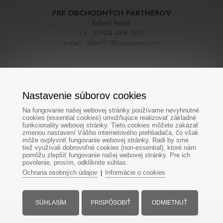
PRE OBCHODNÝCH PARTNEROV
Róbert Rehák
t.č.:
0904 489 100
e-mail:
robert77@suwisport.com
INFOLINKA
Nastavenie súborov cookies
02 / 43 33 00 54
Na fungovanie našej webovej stránky používame nevyhnutné
cookies (essential cookies) umožňujúce realizovať základné
funkcionality webovej stránky. Tieto cookies môžete zakázať
Ak sa nedovoláte na prvýkrát skúste zavolať neskôr,linka býva počas sezóny často
zmenou nastavení Vášho internetového prehliadača, čo však
veľmi vyťažená. Ďakujeme za pochopenie
môže ovplyvniť fungovanie webovej stránky. Radi by sme
tiež využívali dobrovoľné cookies (non-essential), ktoré nám
pomôžu zlepšiť fungovanie našej webovej stránky. Pre ich
SOCIÁLNE SIETE
povolenie, prosím, odkliknite súhlas.
Ochrana osobných údajov
Informácie o cookies
|
SÚHLASÍM
PRISPÔSOBIŤ
ODMIETNUŤ
Všetky práva vyhradené - www.suwisport.sk