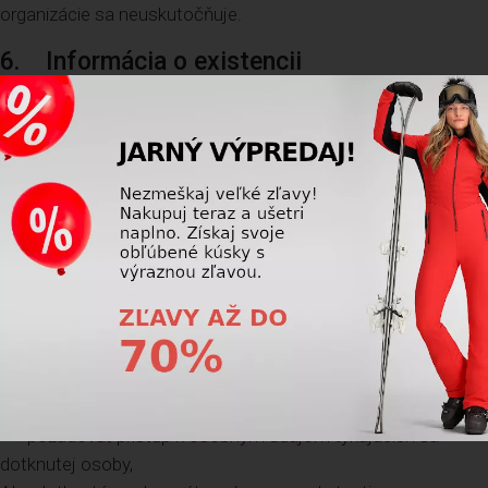
organizácie sa neuskutočňuje.
6. Informácia o existencii
automatizovaného rozhodovania
(profilovanie)
Prevádzkovateľ pri spracúvaní osobných údajov nevykonáva
profilovanie.
7. Práva dotknutej osoby
Dotknutá osoba má právo:
- požadovať prístup k osobným údajom týkajúcich sa
dotknutej osoby,