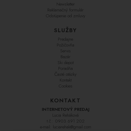
Newsletter
Reklamačný formulár
Odstúpenie od zmluvy
SLUŽBY
Predajne
Požičovňa
Servis
Bazár
Ski depot
Poradňa
Časté otázky
Kontakt
Cookies
KONTAKT
INTERNETOVÝ PREDAJ
Lucia Reháková
t.č.:
0903 691 202
e-mail:
luciarehak@gmail.com