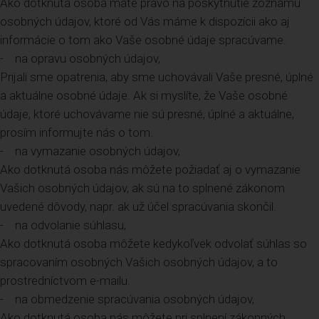
Ako dotknutá osoba máte právo na poskytnutie zoznamu
osobných údajov, ktoré od Vás máme k dispozícii ako aj
informácie o tom ako Vaše osobné údaje spracúvame.
- na opravu osobných údajov,
Prijali sme opatrenia, aby sme uchovávali Vaše presné, úplné
a aktuálne osobné údaje. Ak si myslíte, že Vaše osobné
údaje, ktoré uchovávame nie sú presné, úplné a aktuálne,
prosím informujte nás o tom.
- na vymazanie osobných údajov,
Ako dotknutá osoba nás môžete požiadať aj o vymazanie
Vašich osobných údajov, ak sú na to splnené zákonom
uvedené dôvody, napr. ak už účel spracúvania skončil.
- na odvolanie súhlasu,
Ako dotknutá osoba môžete kedykoľvek odvolať súhlas so
spracovaním osobných Vašich osobných údajov, a to
prostredníctvom e-mailu.
- na obmedzenie spracúvania osobných údajov,
Ako dotknutá osoba nás môžete pri splnení zákonných