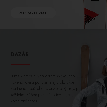
ZOBRAZIŤ VIAC
BAZÁR
U nás v predajni Vám okrem špičkového
nového tovaru ponúkame aj široký výber
kvalitného použitého lyžiarskeho výstroja pre
každého. Súčasť jazdeného tovaru je aj
kompletný servis.