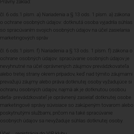
Právny základ:
čl. 6 ods.1 písm. a) Nariadenia a § 13 ods. 1 písm. a) zákona
o ochrane osobných údajov: dotknutá osoba vyjadrila súhlas
so spracúvaním svojich osobných údajov na účel zasielania
marketingových správ
čl. 6 ods.1 písm. f) Nariadenia a § 13 ods. 1 písm. f) zákona o
ochrane osobných údajov: spracúvanie osobných údajov je
nevyhnutné na účel oprávnených záujmov prevádzkovateľa
alebo tretej strany okrem prípadov, keď nad týmito záujmami
prevažujú záujmy alebo práva dotknutej osoby vyžadujúce si
ochranu osobných údajov, najmä ak je dotknutou osobou
dieťa- prevádzkovateľ je oprávnený zasielať dotknutej osobe
marketingové správy súvisiace so zakúpeným tovarom alebo
poskytnutými službami, pričom na také spracúvanie
osobných údajov sa nevyžaduje súhlas dotknutej osoby.
Účel: registrácia do VIP klubu