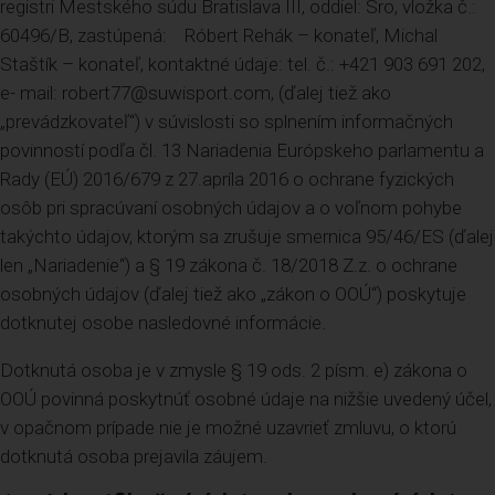
registri Mestského súdu Bratislava III, oddiel: Sro, vložka č.:
60496/B, zastúpená: Róbert Rehák – konateľ, Michal
Staštík – konateľ, kontaktné údaje: tel. č.: +421 903 691 202,
e- mail: robert77@suwisport.com, (ďalej tiež ako
„prevádzkovateľ“) v súvislosti so splnením informačných
povinností podľa čl. 13 Nariadenia Európskeho parlamentu a
Rady (EÚ) 2016/679 z 27.apríla 2016 o ochrane fyzických
osôb pri spracúvaní osobných údajov a o voľnom pohybe
takýchto údajov, ktorým sa zrušuje smernica 95/46/ES (ďalej
len „Nariadenie“) a § 19 zákona č. 18/2018 Z.z. o ochrane
osobných údajov (ďalej tiež ako „zákon o OOÚ“) poskytuje
dotknutej osobe nasledovné informácie.
Dotknutá osoba je v zmysle § 19 ods. 2 písm. e) zákona o
OOÚ povinná poskytnúť osobné údaje na nižšie uvedený účel,
v opačnom prípade nie je možné uzavrieť zmluvu, o ktorú
dotknutá osoba prejavila záujem.