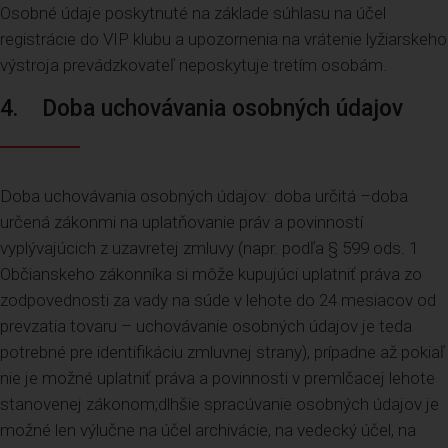
Osobné údaje poskytnuté na základe súhlasu na účel
registrácie do VIP klubu a upozornenia na vrátenie lyžiarskeho
výstroja prevádzkovateľ neposkytuje tretím osobám.
4. Doba uchovávania osobných údajov
Doba uchovávania osobných údajov: doba určitá –doba
určená zákonmi na uplatňovanie práv a povinností
vyplývajúcich z uzavretej zmluvy (napr. podľa § 599 ods. 1
Občianskeho zákonníka si môže kupujúci uplatniť práva zo
zodpovednosti za vady na súde v lehote do 24 mesiacov od
prevzatia tovaru – uchovávanie osobných údajov je teda
potrebné pre identifikáciu zmluvnej strany), prípadne až pokiaľ
nie je možné uplatniť práva a povinnosti v premlčacej lehote
stanovenej zákonom;dlhšie spracúvanie osobných údajov je
možné len výlučne na účel archivácie, na vedecký účel, na