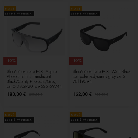
NOVÉ
NOVÉ
LETNÝ VÝPREDAJ
LETNÝ VÝPREDAJ
-10%
-10%
Slnečné okuliare POC Aspire
Slnečné okuliare POC Want Black
Photochromic Translucent
clar.polarized/sunny grey cat.3
Black/Clarity Photoch./Grey,
70119594
cat.0-3 ASP20169625 69744
180,00 €
162,00 €
200,00
€
180,00
€
NOVÉ
NOVÉ
LETNÝ VÝPREDAJ
LETNÝ VÝPREDAJ