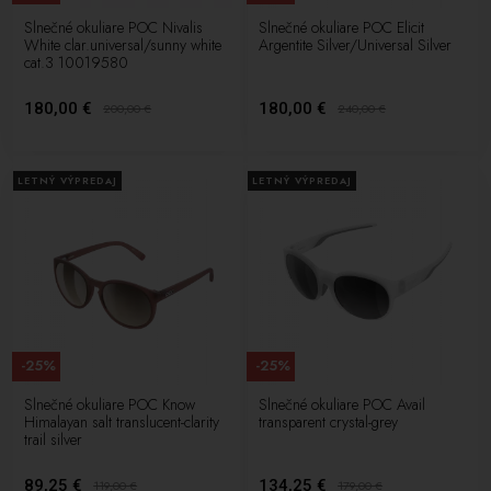
Slnečné okuliare POC Nivalis
Slnečné okuliare POC Elicit
White clar.universal/sunny white
Argentite Silver/Universal Silver
cat.3 10019580
180,00 €
180,00 €
200,00
€
240,00
€
LETNÝ VÝPREDAJ
LETNÝ VÝPREDAJ
-25%
-25%
Slnečné okuliare POC Know
Slnečné okuliare POC Avail
Himalayan salt translucent-clarity
transparent crystal-grey
trail silver
89,25 €
134,25 €
119,00
€
179,00
€