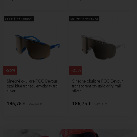
LETNÝ VÝPREDAJ
LETNÝ VÝPREDAJ
-25%
-25%
Slnečné okuliare POC Devour
Slnečné okuliare POC Devour
opal blue transculent-clarity trail
transparent crystal-clarity trail
silver
silver
186,75 €
186,75 €
249,00
€
249,00
€