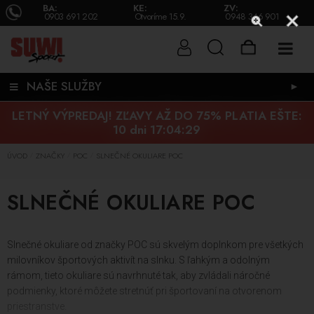
BA:
KE:
ZV:
0903 691 202
Otvoríme 15.9.
0948 346 901
NAŠE SLUŽBY
►
LETNÝ VÝPREDAJ! ZĽAVY AŽ DO 75% PLATIA EŠTE:
10 dni 17:04:28
ÚVOD
ZNAČKY
POC
SLNEČNÉ OKULIARE POC
/
/
/
SLNEČNÉ OKULIARE POC
Slnečné okuliare od značky POC sú skvelým doplnkom pre všetkých
milovníkov športových aktivít na slnku. S ľahkým a odolným
rámom, tieto okuliare sú navrhnuté tak, aby zvládali náročné
podmienky, ktoré môžete stretnúť pri športovaní na otvorenom
priestranstve.