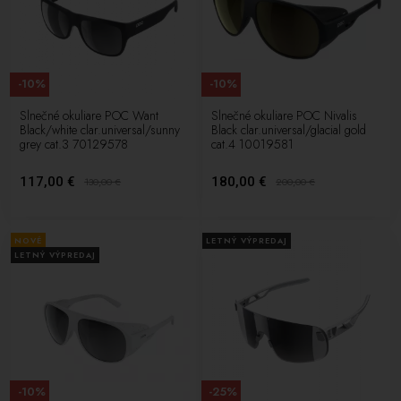
-10%
-10%
Slnečné okuliare POC Want
Slnečné okuliare POC Nivalis
Black/white clar.universal/sunny
Black clar.universal/glacial gold
grey cat.3 70129578
cat.4 10019581
117,00 €
180,00 €
130,00
€
200,00
€
NOVÉ
LETNÝ VÝPREDAJ
LETNÝ VÝPREDAJ
-10%
-25%