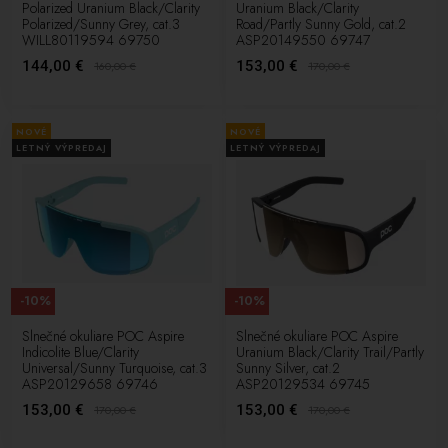
Dobre navrhnuté šošovky zaisťujú, že vaše videnie zostane ostré a
Polarized Uranium Black/Clarity
Uranium Black/Clarity
Polarized/Sunny Grey, cat.3
Road/Partly Sunny Gold, cat.2
bez rušivých odleskov alebo škvŕn na sklách.
WILL80119594 69750
ASP20149550 69747
Niektoré modely POC slnečných okuliarov majú fotochromatické
144,00 €
153,00 €
160,00
€
170,00
€
sklá, ktoré sa automaticky prispôsobujú meniacim sa svetelným
podmienkam. To znamená, že tieto okuliare vám umožňujú mať
jasné videnie v rôznych situáciách, či už ste na slnku, v oblačnom
NOVÉ
NOVÉ
počasí alebo pri západe slnka.
LETNÝ VÝPREDAJ
LETNÝ VÝPREDAJ
Slnečné okuliare
od značky POC sú kombináciou výbornej ochrany
zraku, kvalitného dizajnu a vysoko výkonných šošoviek. Bez ohľadu
na to, aký šport uprednostňujete, tieto okuliare vám pomôžu užívať
si ho naplno pri optimálnom zornom poli a bez obáv o svoje oči.
-10%
-10%
Slnečné okuliare POC Aspire
Slnečné okuliare POC Aspire
Indicolite Blue/Clarity
Uranium Black/Clarity Trail/Partly
Universal/Sunny Turquoise, cat.3
Sunny Silver, cat.2
ASP20129658 69746
ASP20129534 69745
153,00 €
153,00 €
170,00
€
170,00
€