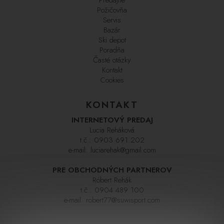
Požičovňa
Servis
Bazár
Ski depot
Poradňa
Časté otázky
Kontakt
Cookies
KONTAKT
INTERNETOVÝ PREDAJ
Lucia Reháková
t.č.:
0903 691 202
e-mail:
luciarehak@gmail.com
PRE OBCHODNÝCH PARTNEROV
Róbert Rehák
t.č.:
0904 489 100
e-mail:
robert77@suwisport.com