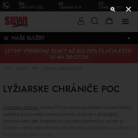
BA:
KE:
ZV:
0903 691 202
Otvoríme 15.9.
0948 346 901
NAŠE SLUŽBY
►
LETNÝ VÝPREDAJ! ZĽAVY AŽ DO 75% PLATIA EŠTE:
10 dni 20:27:36
ÚVOD
ZNAČKY
POC
LYŽIARSKE CHRÁNIČE POC
/
/
/
LYŽIARSKE CHRÁNIČE POC
Lyžiarske chrániče
značky POC predstavujú dôležitú súčasť výbavy
každého lyžiara alebo snowboardistu, či už ide o dospelých,
juniorov alebo deti. Bezpečnosť na svahu je prioritou, a preto je
dôležité mať na sebe chrániče, ktoré poskytujú spoľahlivú ochranu v
prípade pádu alebo kolízie.