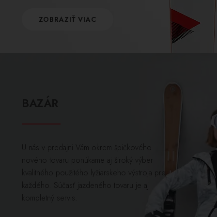
ZOBRAZIŤ VIAC
BAZÁR
U nás v predajni Vám okrem špičkového
nového tovaru ponúkame aj široký výber
kvalitného použitého lyžiarskeho výstroja pre
každého. Súčasť jazdeného tovaru je aj
kompletný servis.