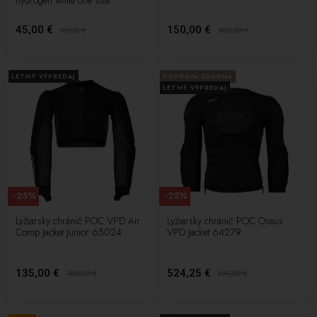
hydrogen white one size
45,00 €
150,00 €
60,00
€
200,00
€
LETNÝ VÝPREDAJ
DOPRAVA ZDARMA
LETNÝ VÝPREDAJ
-25%
-25%
Lyžiarsky chránič POC VPD Air
Lyžiarsky chránič POC Oseus
Comp Jacket Junior 65024
VPD Jacket 64279
135,00 €
524,25 €
180,00
€
699,00
€