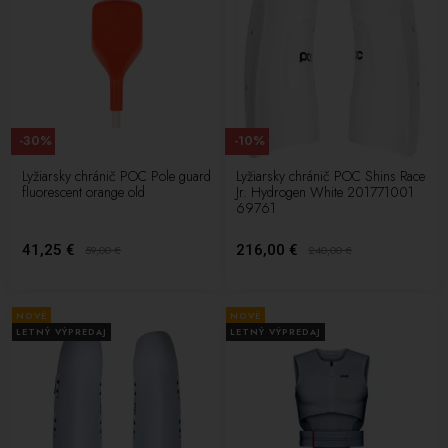
-30%
-10%
Lyžiarsky chránič POC Pole guard
Lyžiarsky chránič POC Shins Race
fluorescent orange old
Jr. Hydrogen White 201771001
69761
41,25 €
216,00 €
59,00
€
240,00
€
NOVÉ
NOVÉ
LETNÝ VÝPREDAJ
LETNÝ VÝPREDAJ