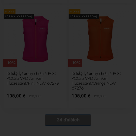
NOVÉ
NOVÉ
LETNÝ VÝPREDAJ
LETNÝ VÝPREDAJ
-10%
-10%
Detský lyžiarsky chránič POC
Detský lyžiarsky chránič POC
POCito VPD Air Vest
POCito VPD Air Vest
Fluorescent/Pink NEW 67279
Fluorescent/Orange NEW
67276
108,00 €
108,00 €
120,00
€
120,00
€
24 ďalších