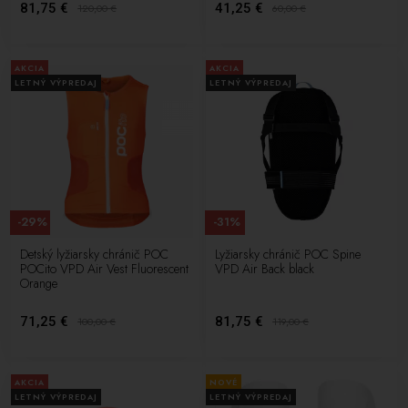
81,75 €
41,25 €
120,00
€
60,00
€
AKCIA
AKCIA
LETNÝ VÝPREDAJ
LETNÝ VÝPREDAJ
-29%
-31%
Detský lyžiarsky chránič POC
Lyžiarsky chránič POC Spine
POCito VPD Air Vest Fluorescent
VPD Air Back black
Orange
71,25 €
81,75 €
100,00
€
119,00
€
AKCIA
NOVÉ
LETNÝ VÝPREDAJ
LETNÝ VÝPREDAJ