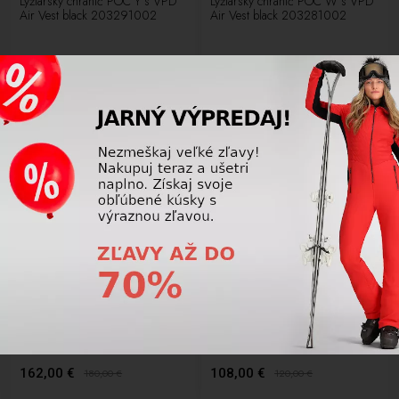
Lyžiarsky chránič POC Y´s VPD
Lyžiarsky chránič POC W´s VPD
Air Vest black 203291002
Air Vest black 203281002
126,00 €
162,00 €
140,00
€
180,00
€
NOVÉ
NOVÉ
LETNÝ VÝPREDAJ
LETNÝ VÝPREDAJ
-10%
-10%
Lyžiarsky chránič POC M´s VPD
Lyžiarsky chránič POC Oseus
Air Vest black 203271002
VPD Shorts Black
162,00 €
108,00 €
180,00
€
120,00
€