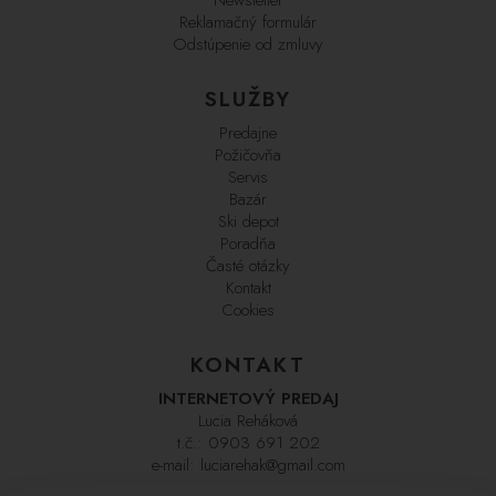
Reklamačný formulár
Odstúpenie od zmluvy
SLUŽBY
Predajne
Požičovňa
Servis
Bazár
Ski depot
Poradňa
Časté otázky
Kontakt
Cookies
KONTAKT
INTERNETOVÝ PREDAJ
Lucia Reháková
t.č.:
0903 691 202
e-mail:
luciarehak@gmail.com