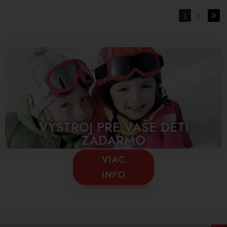
1
2
VÝSTROJ PRE VAŠE DETI
ZADARMO
VIAC
INFO