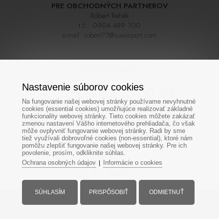
PRE OBCHODNÝCH PARTNEROV
Róbert Rehák
t.č.:
0904 489 100
e-mail:
robert77@suwisport.com
INFOLINKA
Nastavenie súborov cookies
02 / 43 33 00 54
Na fungovanie našej webovej stránky používame nevyhnutné
cookies (essential cookies) umožňujúce realizovať základné
funkcionality webovej stránky. Tieto cookies môžete zakázať
Ak sa nedovoláte na prvýkrát skúste zavolať neskôr,linka býva počas sezóny často
zmenou nastavení Vášho internetového prehliadača, čo však
veľmi vyťažená. Ďakujeme za pochopenie
môže ovplyvniť fungovanie webovej stránky. Radi by sme
tiež využívali dobrovoľné cookies (non-essential), ktoré nám
pomôžu zlepšiť fungovanie našej webovej stránky. Pre ich
SOCIÁLNE SIETE
povolenie, prosím, odkliknite súhlas.
Ochrana osobných údajov
Informácie o cookies
|
SÚHLASÍM
PRISPÔSOBIŤ
ODMIETNUŤ
Všetky práva vyhradené - www.suwisport.sk
Tvorba eshopu
a
SEO optimalizácia
od GRANDIOSOFT