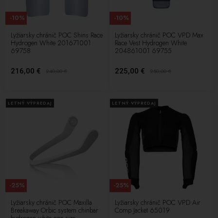
-10%
-10%
Lyžiarsky chránič POC Shins Race
Lyžiarsky chránič POC VPD Max
Hydrogen White 201671001
Race Vest Hydrogen White
69758
204861001 69755
216,00 €
225,00 €
240,00
€
250,00
€
LETNÝ VÝPREDAJ
LETNÝ VÝPREDAJ
-25%
-25%
Lyžiarsky chránič POC Maxilla
Lyžiarsky chránič POC VPD Air
Breakaway Orbic system chinbar
Comp Jacket 65019