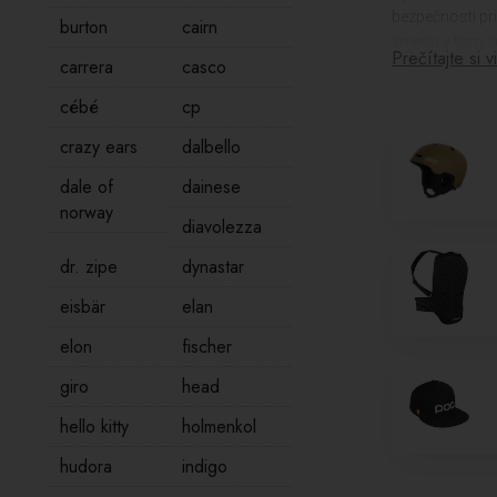
bezpečnosti pri
burton
cairn
zmenu v tom, a
Prečítajte si v
carrera
casco
Jedným z najdô
cébé
cp
za bezpečnosť,
ochranu pri vý
crazy ears
dalbello
V našej ponuke
dale of
dainese
lyžiarskych ok
norway
ruky, predlakti
diavolezza
a vakov na lyži
dr. zipe
dynastar
Výrobky od POC 
eisbär
elan
Bezpečnosť by 
elon
fischer
giro
head
hello kitty
holmenkol
hudora
indigo