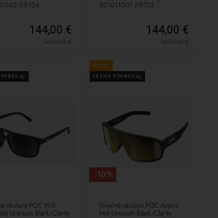
11002 69754
201011001 69753
144,00 €
144,00 €
160,00
€
160,00
€
NOVÉ
VÝPREDAJ
LETNÝ VÝPREDAJ
-10%
né okuliare POC Will
Slnečné okuliare POC Aspire
zed Uranium Black/Clarity
Mid Uranium Black/Clarity