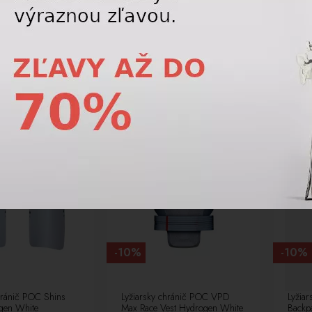
Pargasite Green 69781
6976
45,00 €
45,00 €
50,00
€
50,00
€
NOVÉ
NOVÉ
DAJ
LETNÝ VÝPREDAJ
LETNÝ 
-10%
-10%
hránič POC Shins
Lyžiarsky chránič POC VPD
Lyžia
gen White
Max Race Vest Hydrogen White
Backp