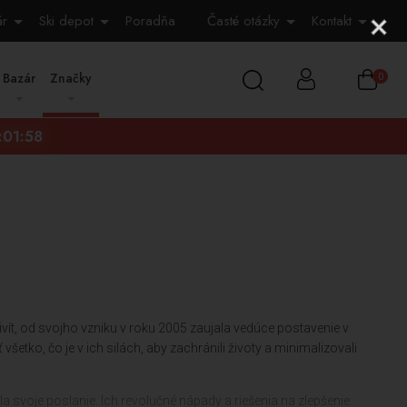
ár
Ski depot
Poradňa
Časté otázky
Kontakt
Bazár
Značky
0
:01:57
t, od svojho vzniku v roku 2005 zaujala vedúce postavenie v
 všetko, čo je v ich silách, aby zachránili životy a minimalizovali
a svoje poslanie. Ich revolučné nápady a riešenia na zlepšenie