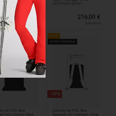
3
201771001 69761
387,00 €
216,00 €
430,00
€
240,00
€
NOVÉ
VÝPREDAJ
LETNÝ VÝPREDAJ
-10%
rsky vak POC Race
Lyžiarsky vak POC Race
ack 60L Uranium Black
Backpack 60L Hydrogen White