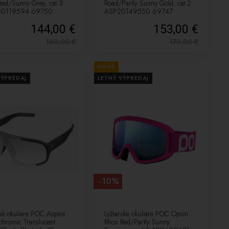
ized/Sunny Grey, cat.3
Road/Partly Sunny Gold, cat.2
80119594 69750
ASP20149550 69747
144,00 €
153,00 €
160,00
€
170,00
€
NOVÉ
VÝPREDAJ
LETNÝ VÝPREDAJ
-10%
né okuliare POC Aspire
Lyžiarske okuliare POC Opsin
chromic Translucent
Rhos Red/Partly Sunny