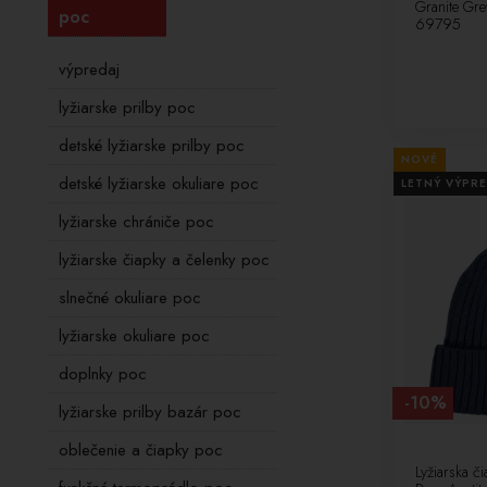
Granite G
poc
69795
výpredaj
lyžiarske prilby poc
detské lyžiarske prilby poc
NOVÉ
detské lyžiarske okuliare poc
LETNÝ VÝPRE
lyžiarske chrániče poc
lyžiarske čiapky a čelenky poc
slnečné okuliare poc
lyžiarske okuliare poc
doplnky poc
-10%
lyžiarske prilby bazár poc
oblečenie a čiapky poc
Lyžiarska č