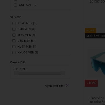
20100100
XL/XXL [1]
ONE SIZE [12]
XXS 48-52 [17]
Veľkosť
XS-46 MEN [3]
S-48 MEN [3]
NOVÉ
M-50 MEN [4]
LETNÝ VÝPRE
L-52 MEN [5]
XL-54 MEN [4]
XXL-56 MEN [2]
34-XS WOMEN [2]
Cena s DPH
36-S WOMEN [3]
0 € - 699 €
38-M WOMEN [3]
40-L WOMEN [3]
42-XL WOMEN [2]
-10%
Vynulovať filter
160 [2]
150 [2]
Slnečné ok
140 [2]
Indicolite B