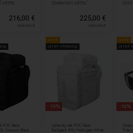
1 69758
204861001 69755
2010
216,00 €
225,00 €
240,00
€
250,00
€
NOVÉ
NOVÉ
DAJ
LETNÝ VÝPREDAJ
LETNÝ 
-10%
-10%
ak POC Race
Lyžiarsky vak POC Race
Slneč
0L Uranium Black
Backpack 90L Hydrogen White
Polari