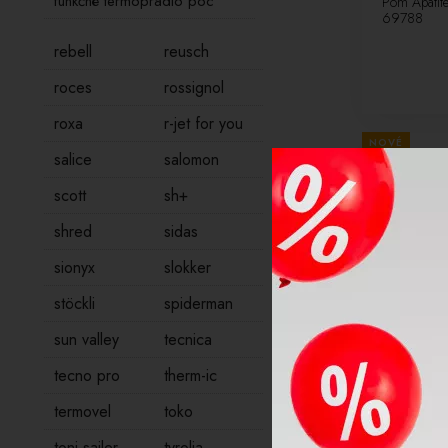
funkčné termoprádlo poc
Pom Apati
69788
rebell
reusch
roces
rossignol
roxa
r-jet for you
NOVÉ
salice
salomon
LETNÝ VÝPRE
scott
sh+
shred
sidas
sionyx
slokker
stöckli
spiderman
sun valley
tecnica
-10%
tecno pro
therm-ic
termovel
toko
Lyžiarska č
Sulphite Ye
toni sailer
tyrolia