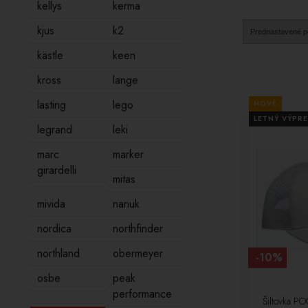
kellys
kerma
kjus
k2
kästle
keen
kross
lange
lasting
lego
NOVÉ
LETNÝ VÝPRE
legrand
leki
marc
marker
girardelli
mitas
mivida
nanuk
nordica
northfinder
northland
obermeyer
-10%
osbe
peak
performance
Šiltovka PO