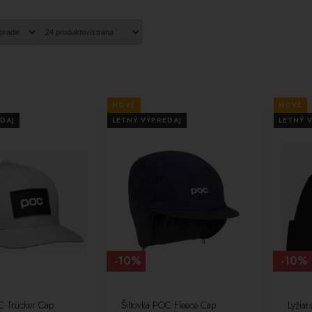
NOVÉ
NOVÉ
DAJ
LETNÝ VÝPREDAJ
LETNÝ 
-10%
-10%
C Trucker Cap
Šiltovka POC Fleece Cap
Lyžia