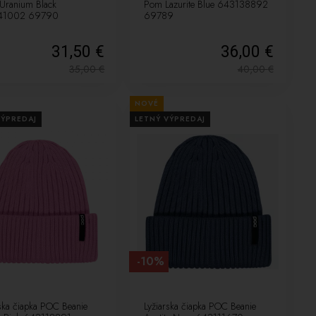
 Uranium Black
Pom Lazurite Blue 643138892
41002 69790
69789
31,50 €
36,00 €
35,00
€
40,00
€
NOVÉ
VÝPREDAJ
LETNÝ VÝPREDAJ
-10%
rska čiapka POC Beanie
Lyžiarska čiapka POC Beanie