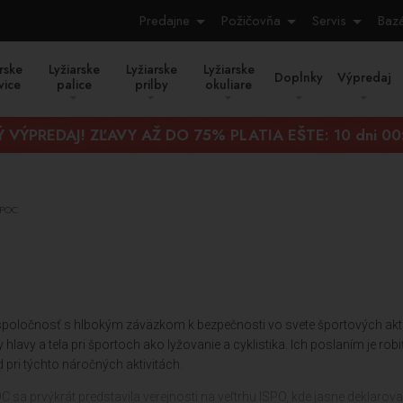
Predajne
Požičovňa
Servis
Baz
rske
Lyžiarske
Lyžiarske
Lyžiarske
Doplnky
Výpredaj
vice
palice
prilby
okuliare
Ý VÝPREDAJ! ZĽAVY AŽ DO 75% PLATIA EŠTE:
10 dni 00
POC
poločnosť s hlbokým záväzkom k bezpečnosti vo svete športových aktiví
hlavy a tela pri športoch ako lyžovanie a cyklistika. Ich poslaním je robiť
pri týchto náročných aktivitách.
sa prvýkrát predstavila verejnosti na veľtrhu ISPO, kde jasne deklaroval