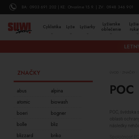
BA:
0903 691 202
KE:
Otvoríme 15.9.
ZV:
0948 346 901
Lyžiarske
Lyžia
Cyklistika
Lyže
Lyžiarky
oblečenie
ruka
LETN
ZNAČKY
ÚVOD
ZNAČKY
/
/
POC
abus
alpina
atomic
biowash
boeri
bogner
POC, švédska s
oblasti ochrany 
bolle
bliz
následky nehôd 
blizzard
briko
Spoločnosť POC 