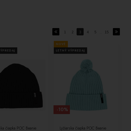
1
2
3
4
5
...
15
NOVÉ
VÝPREDAJ
LETNÝ VÝPREDAJ
-10%
rska čiapka POC Beanie
Lyžiarska čiapka POC Beanie