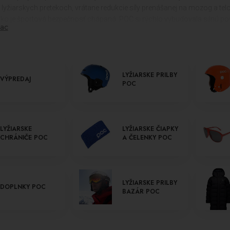
 lyžiarskych pretekoch, vrátane redukcie síly prenášanej na mozog a telo 
ko je športová bezpečnosť chápaná. POC si rýchlo vybudovala silnú pov
iac
ležitejších aspektov výrobkov od POC je ich dôraz na bezpečnosť. Spo
 dizajn a inováciu. Ich produkty sú výsledkom neustáleho výskumu a vý
kone.
LYŽIARSKE PRILBY
 nájdete široký výber výrobkov od POC, vrátane pánskych a dámskych
VÝPREDAJ
l
POC
uliarov POC
a
detských lyžiarskych okuliarov POC
. Okrem toho ponúkam
e a holenné kosti. Naše portfólio zahŕňa aj lyžiarske čiapky, kukly a čelen
arky.
LYŽIARSKE
LYŽIARSKE ČIAPKY
sú zárukou vynikajúcej kvality, spoľahlivosti a bezpečnosti, a sú navrhnu
CHRÁNIČE POC
A ČELENKY POC
nemala byť kompromisom, a s výrobkami od POC môžete byť istí, že va
LYŽIARSKE PRILBY
DOPLNKY POC
BAZÁR POC