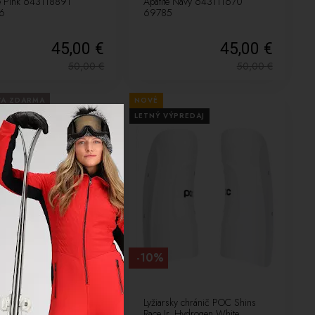
te Pink 643118891
Apatite Navy 643111670
6
69785
45,00 €
45,00 €
50,00
€
50,00
€
VA ZDARMA
NOVÉ
LETNÝ VÝPREDAJ
VÝPREDAJ
-10%
rska kombinéza Poc Skin
Lyžiarsky chránič POC Shins
. Apatite Navy 501421670
Race Jr. Hydrogen White