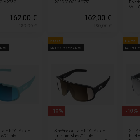
2 69752
201001001 69751
Polar
WILL
162,00 €
162,00 €
180,00
€
180,00
€
NOVÉ
NOVÉ
DAJ
LETNÝ VÝPREDAJ
LETNÝ 
-10%
-10%
uliare POC Aspire
Slnečné okuliare POC Aspire
Slneč
lue/Clarity
Uranium Black/Clarity
Photo