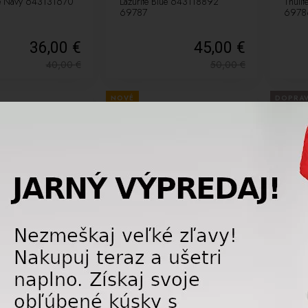
te Navy 643131670
Lazurite Blue 643118892
Thuli
69787
6978
36,00 €
45,00 €
40,00
€
50,00
€
NOVÉ
DOPRA
DAJ
LETNÝ VÝPREDAJ
NOVÉ
LETNÝ 
-10%
-10%
iapka POC Beanie
Lyžiarska Kukla POC Layer
Lyžia
llow 643111311
Merino Balaclava 643081467
GS Jr