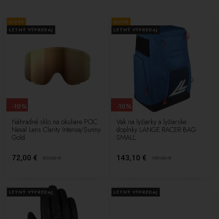
NOVÉ
NOVÉ
LETNÝ VÝPREDAJ
LETNÝ VÝPREDAJ
-10%
-10%
Náhradné sklo na okuliare POC
Vak na lyžiarky a lyžiarske
Nexal Lens Clarity Intense/Sunny
doplnky LANGE RACER BAG
Gold
SMALL
72,00 €
143,10 €
80,00
€
159,00
€
LETNÝ VÝPREDAJ
LETNÝ VÝPREDAJ