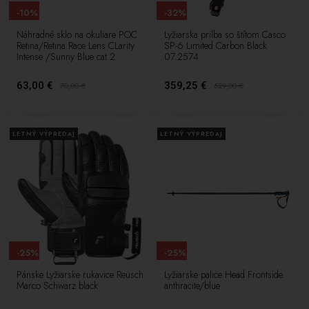
-10%
-32%
Náhradné sklo na okuliare POC
Lyžiarska prilba so štítom Casco
Retina/Retina Race Lens CLarity
SP-6 Limited Carbon Black
Intense /Sunny Blue cat.2
07.2574
63,00 €
359,25 €
70,00
€
529,00
€
LETNÝ VÝPREDAJ
LETNÝ VÝPREDAJ
-25%
-25%
Pánske Lyžiarske rukavice Reusch
Lyžiarske palice Head Frontside
Marco Schwarz black
anthracite/blue