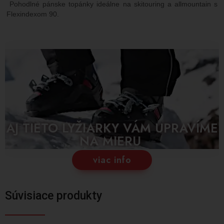
Pohodlné pánske topánky ideálne na skitouring a allmountain s
Flexindexom 90.
AJ TIETO LYŽIARKY VÁM UPRAVÍME
NA MIERU
viac info
Súvisiace produkty