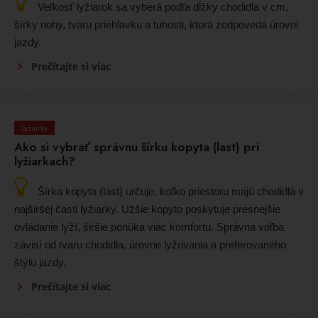
Veľkosť lyžiarok sa vyberá podľa dĺžky chodidla v cm,
šírky nohy, tvaru priehlavku a tuhosti, ktorá zodpovedá úrovni
jazdy.
Prečítajte si viac
Lyžiarky
Ako si vybrať správnu šírku kopyta (last) pri
lyžiarkach?
Šírka kopyta (last) určuje, koľko priestoru majú chodidlá v
najširšej časti lyžiarky. Užšie kopyto poskytuje presnejšie
ovládanie lyží, širšie ponúka viac komfortu. Správna voľba
závisí od tvaru chodidla, úrovne lyžovania a preferovaného
štýlu jazdy.
Prečítajte si viac