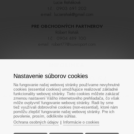
Lucia Reháková
t.č.:
0903 691 202
e-mail:
luciarehak@gmail.com
PRE OBCHODNÝCH PARTNEROV
Róbert Rehák
t.č.:
0904 489 100
e-mail:
robert77@suwisport.com
INFOLINKA
Nastavenie súborov cookies
02 / 43 33 00 54
Na fungovanie našej webovej stránky používame nevyhnutné
cookies (essential cookies) umožňujúce realizovať základné
funkcionality webovej stránky. Tieto cookies môžete zakázať
Ak sa nedovoláte na prvýkrát skúste zavolať neskôr,linka býva počas sezóny často
zmenou nastavení Vášho internetového prehliadača, čo však
veľmi vyťažená. Ďakujeme za pochopenie
môže ovplyvniť fungovanie webovej stránky. Radi by sme
tiež využívali dobrovoľné cookies (non-essential), ktoré nám
pomôžu zlepšiť fungovanie našej webovej stránky. Pre ich
SOCIÁLNE SIETE
povolenie, prosím, odkliknite súhlas.
Ochrana osobných údajov
Informácie o cookies
|