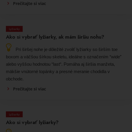
Prečítajte si viac
Lyžiarky
Ako si vybrať lyžiarky, ak mám širšiu nohu?
Pri širšej nohe je dôležité zvoliť lyžiarky so širším toe
boxom a väčšou šírkou skeletu, ideálne s označením “wide”
alebo vyššou hodnotou “last“. Pomáha aj širšia manžeta,
mäkšie vnútorné topánky a presné meranie chodidla v
obchode.
Prečítajte si viac
Lyžiarky
Ako si vybrať lyžiarky?