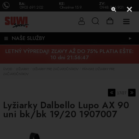
BA:
KE:
ZV:
0903 691 202
Otvoríme 15.9.
0948 346 901
NAŠE SLUŽBY
►
LETNÝ VÝPREDAJ! ZĽAVY AŽ DO 75% PLATIA EŠTE:
10 dni 21:56:46
ÚVOD
LYŽIARKY
LYŽIARKY PRE ZAČIATOČNÍKOV
PÁNSKE LYŽIARKY PRE
/
/
/
ZAČIATOČNÍKOV
17/27
Lyžiarky Dalbello Lupo AX 90
uni bk/bk 19/20 1907007