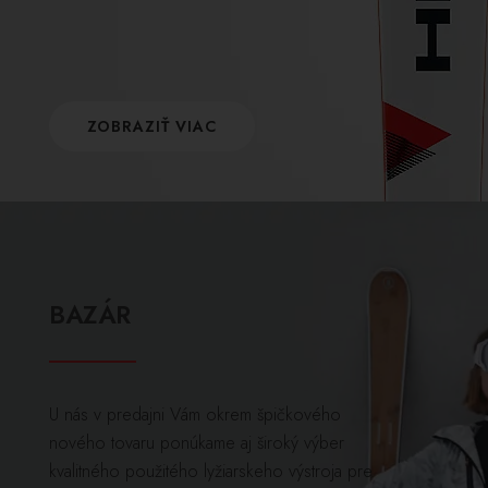
ZOBRAZIŤ VIAC
BAZÁR
U nás v predajni Vám okrem špičkového
nového tovaru ponúkame aj široký výber
kvalitného použitého lyžiarskeho výstroja pre