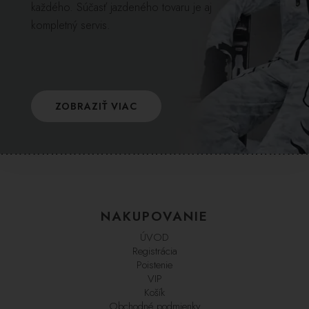
každého. Súčasť jazdeného tovaru je aj
kompletný servis.
ZOBRAZIŤ VIAC
NAKUPOVANIE
ÚVOD
Registrácia
Poistenie
VIP
Košík
Obchodné podmienky