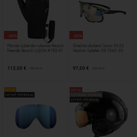
-25%
-25%
Pánske Lyžiarske rukavice Reusch
Slnečné okuliare Casco SX-25
freeride Reusch LLEON R-TEX XT
Vautron Splatter 09.1540.30
112,50 €
97,50 €
150,00
€
130,00
€
NOVÉ
AKCIA
LETNÝ VÝPREDAJ
DOPRAVA ZDARMA
LETNÝ VÝPREDAJ