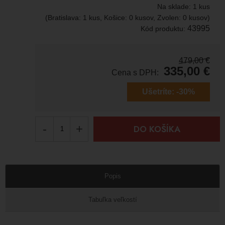
Na sklade:
1 kus
(Bratislava: 1 kus, Košice: 0 kusov, Zvolen: 0 kusov)
43995
Kód produktu:
479,00
€
335,00
€
Cena s DPH:
Ušetríte:
-30%
-
+
DO KOŠÍKA
Popis
Tabuľka veľkostí