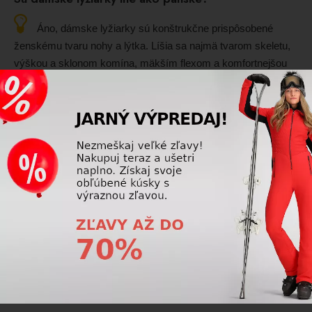
Áno, dámske lyžiarky sú konštrukčne prispôsobené
ženskému tvaru nohy a lýtka. Líšia sa najmä tvarom skeletu,
výškou a sklonom komína, mäkším flexom a komfortnejšou
vnútornou topánkou.
Prečítajte si viac
Lyžiarky
Čo robiť, keď ma po hodine lyžovania začnú bolieť
lýtka?
Bolesť lýtok po krátkom čase lyžovania je najčastejšie
spôsobená tlakom lyžiarok v oblasti lýtka, nesprávnym
postojom alebo nadmerným svalovým napätím. Pomôcť
môže úprava lyžiarok, korekcia techniky jazdy a pravidelné
uvoľnenie svalov.