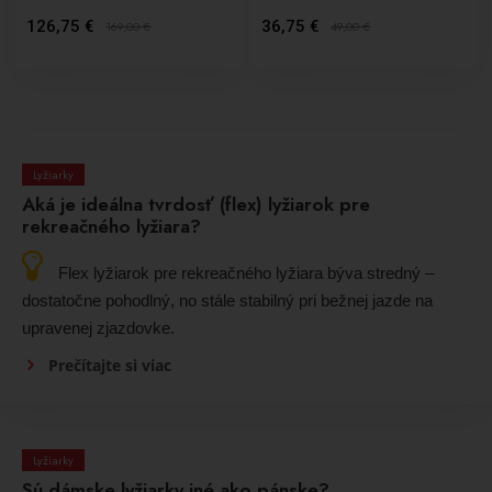
126,75 €
36,75 €
169,00
€
49,00
€
Lyžiarky
Aká je ideálna tvrdosť (flex) lyžiarok pre
rekreačného lyžiara?
Flex lyžiarok pre rekreačného lyžiara býva stredný –
dostatočne pohodlný, no stále stabilný pri bežnej jazde na
upravenej zjazdovke.
Prečítajte si viac
Lyžiarky
Sú dámske lyžiarky iné ako pánske?