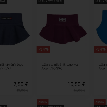
DAJ
LETNÝ VÝPREDAJ
LETNÝ 
-34%
-34%
atší nákrčník Lego
Lyžiarsky nákrčník Lego wear
Lyžiar
 771-597
Aiden 710-390
Aiden
7,50 €
10,50 €
13,00
€
16,00
€
AKCIA
AKCIA