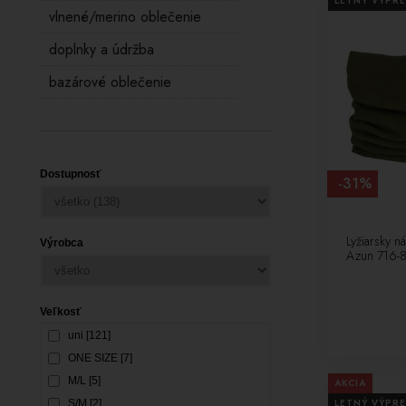
LETNÝ VÝPRE
vlnené/merino oblečenie
doplnky a údržba
bazárové oblečenie
Dostupnosť
-31%
Lyžiarsky n
Výrobca
Azun 716-
Veľkosť
uni [121]
ONE SIZE [7]
M/L [5]
AKCIA
LETNÝ VÝPRE
S/M [2]