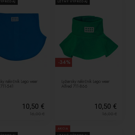
VÝPREDAJ
LETNÝ VÝPREDAJ
-34%
sky nákrčník Lego wear
Lyžiarsky nákrčník Lego wear
 711-541
Alfred 711-866
10,50 €
10,50 €
16,00
€
16,00
€
AKCIA