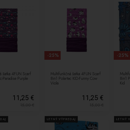
-25%
-25%
á šatka 4FUN Scarf
Multifunkčná šatka 4FUN Scarf
Multi
ec-Paradise Purple
8in1 Polartec KID-Funny Cow
8in1 P
Viola
Kid
11,25 €
11,25 €
15,00
€
15,00
€
DAJ
LETNÝ VÝPREDAJ
LETNÝ 