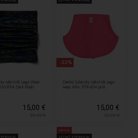
VÝPREDAJ
LETNÝ VÝPREDAJ
-32%
rsky nákrčník Lego Wear
Detský lyžiarsky nákrčník Lego
606-894 Dark Khaki
wear Atlin 709-454 pink
15,00 €
15,00 €
22,00
€
22,00
€
AKCIA
VÝPREDAJ
LETNÝ VÝPREDAJ