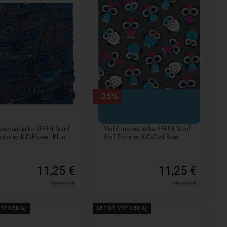
-25%
funkčná šatka 4FUN Scarf
Multifunkčná šatka 4FUN Scarf
olartec KID-Flower Blue
8in1 Polartec KID-Owl Blue
11,25 €
11,25 €
15,00
€
15,00
€
VÝPREDAJ
LETNÝ VÝPREDAJ