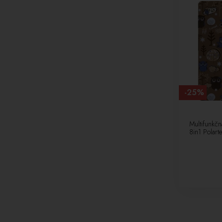
-25%
Multifunkčn
8in1 Polart