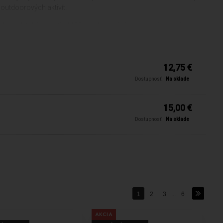
outdoorových aktivít.
ske aj detské použitie. Môžete ich nosiť rôznymi spôsobmi, ako
. Tieto multifunkčné šatky sú flexibilné a prispôsobiteľné, čo vám
praktické a pohodlné. Tieto nákrčníky umožňujú rýchle a
12,75 €
voju ochranu podľa aktuálnej teploty a podmienok.
Dostupnosť:
Na sklade
 a pôsobením vetra. Môžete si vybrať z rôznych farebných
.
15,00 €
Dostupnosť:
Na sklade
, Kjus a iné, ktoré sú známe svojou kvalitou a spoľahlivosťou. Tieto
ia a doplnkov, ktoré sú navrhnuté pre optimálnu pohodlnosť a
i a bufkami na krk. Nech už plánujete lyžovanie, bežkovanie, beh
u a pohodlie, ktoré potrebujete pre váš športový výkon.
1
2
3
...
6
AKCIA