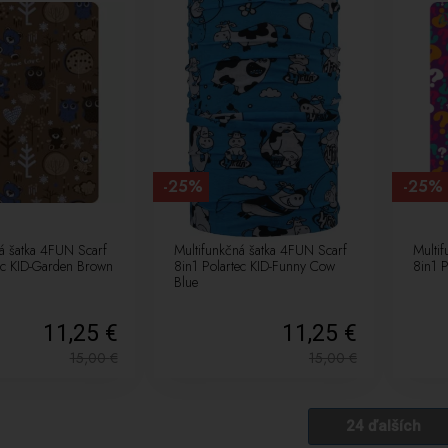
-25%
-25%
á šatka 4FUN Scarf
Multifunkčná šatka 4FUN Scarf
Multi
ec KID-Garden Brown
8in1 Polartec KID-Funny Cow
8in1 P
Blue
11,25 €
11,25 €
15,00
€
15,00
€
24 ďalších