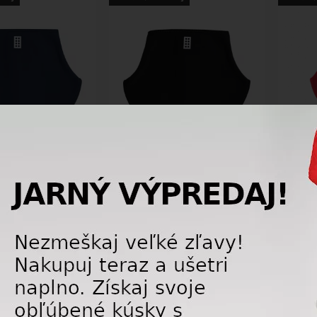
-32%
-33%
arsky nákrčník Lego
Detský lyžiarsky nákrčník Lego
Detský
 709-590 dark navy
wear Atlin 709-995 black
wear 
15,00 €
15,00 €
22,00
€
22,00
€
DAJ
LETNÝ VÝPREDAJ
LETNÝ 