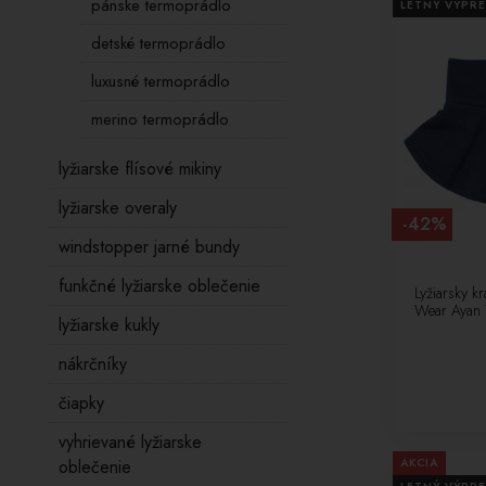
pánske termoprádlo
LETNÝ VÝPRE
detské termoprádlo
luxusné termoprádlo
merino termoprádlo
lyžiarske flísové mikiny
lyžiarske overaly
-42%
windstopper jarné bundy
funkčné lyžiarske oblečenie
Lyžiarsky kr
Wear Ayan
lyžiarske kukly
nákrčníky
čiapky
vyhrievané lyžiarske
AKCIA
oblečenie