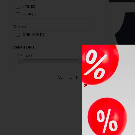
L/XL [3]
9-14r [1]
Velkosť
ONE SIZE [1]
Cena s DPH
0 € - 49 €
-32%
Vynulovať filter
Detský lyži
wear Atlin
LETNÝ VÝPRE