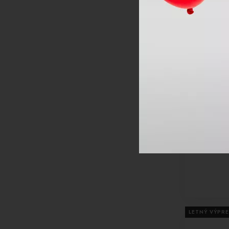
-25%
Multifunkčn
8in1 Polart
LETNÝ VÝPRE