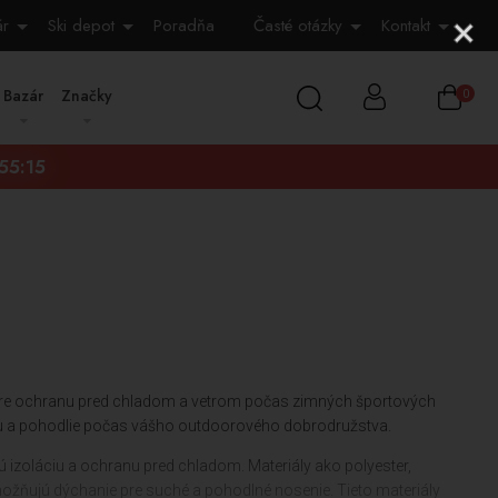
ár
Ski depot
Poradňa
Časté otázky
Kontakt
Bazár
Značky
0
:55:14
ne pre ochranu pred chladom a vetrom počas zimných športových
anu a pohodlie počas vášho outdoorového dobrodružstva.
nú izoláciu a ochranu pred chladom. Materiály ako polyester,
umožňujú dýchanie pre suché a pohodlné nosenie. Tieto materiály