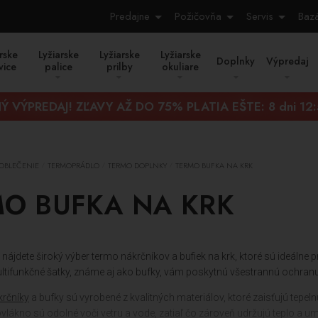
Predajne
Požičovňa
Servis
Baz
rske
Lyžiarske
Lyžiarske
Lyžiarske
Doplnky
Výpredaj
vice
palice
prilby
okuliare
Ý VÝPREDAJ! ZĽAVY AŽ DO 75% PLATIA EŠTE:
8 dni 12
 OBLEČENIE
TERMOPRÁDLO
TERMO DOPLNKY
TERMO BUFKA NA KRK
/
/
/
O BUFKA NA KRK
 nájdete široký výber termo nákrčníkov a bufiek na krk, ktoré sú ideál
 multifunkčné šatky, známe aj ako bufky, vám poskytnú všestrannú ochr
krčníky
a bufky sú vyrobené z kvalitných materiálov, ktoré zaisťujú tepel
vlákno sú odolné voči vetru a vode, zatiaľ čo zároveň udržujú teplo a 