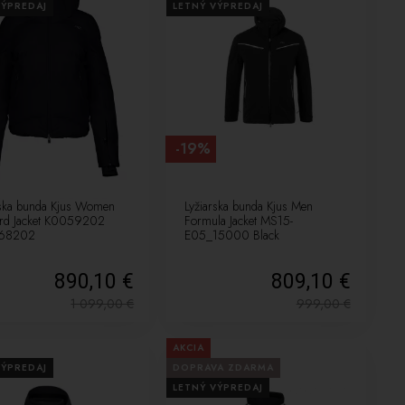
VÝPREDAJ
LETNÝ VÝPREDAJ
-19%
rska bunda Kjus Women
Lyžiarska bunda Kjus Men
ird Jacket K0059202
Formula Jacket MS15-
 68202
E05_15000 Black
890,10 €
809,10 €
1 099,00
€
999,00
€
AKCIA
VÝPREDAJ
DOPRAVA ZDARMA
LETNÝ VÝPREDAJ