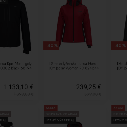
DAJ
-40%
-40%
unda Kjus Men Ligety
Dámska lyžiarska bunda Head
Dámsk
030302 Black 68194
JOY Jacket Woman RD 824644
JOY J
1 133,10 €
239,25 €
1 399,00
€
399,00
€
AKCIA
AKCIA
DARMA
DOPRAVA ZDARMA
DOPRA
DAJ
LETNÝ VÝPREDAJ
LETNÝ 