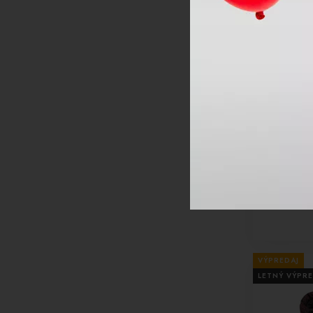
-37%
Lyžiarska 
Line 2.0 Ja
Orange
VÝPREDAJ
LETNÝ VÝPRE