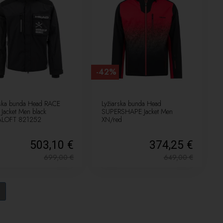
-42%
rska bunda Head RACE
Lyžiarska bunda Head
Jacket Men black
SUPERSHAPE Jacket Men
ALOFT 821252
XN/red
503,10 €
374,25 €
699,00
€
649,00
€