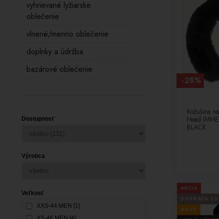
vyhrievané lyžiarske
oblečenie
vlnené/merino oblečenie
doplnky a údržba
bazárové oblečenie
-28%
Kožušina na
Head IMMEN
Dostupnosť
BLACK
Výrobca
AKCIA
Veľkosť
DOPRAVA Z
XXS-44 MEN [1]
NOVÉ
XS-46 MEN [4]