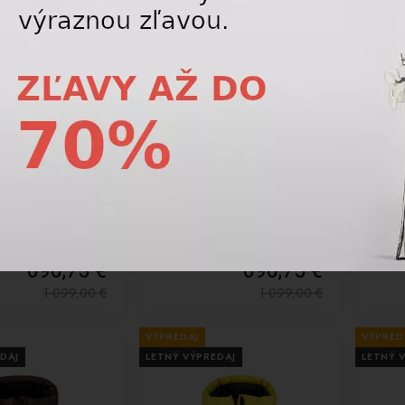
-37%
-52%
bunda Kjus Men Green
Lyžiarska bunda KJUS Women
Dámsk
cket - White/Kjus
Bluebird 2.0 Jacket Mist
Perfo
PKW
696,75 €
696,75 €
1 099,00
€
1 099,00
€
VÝPREDAJ
VÝPRED
DAJ
LETNÝ VÝPREDAJ
LETNÝ 