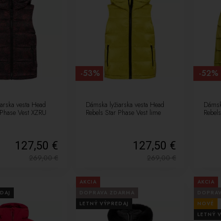
-53%
-52%
arska vesta Head
Dámska lyžiarska vesta Head
Dámsk
 Phase Vest XZRU
Rebels Star Phase Vest lime
Rebels
127,50 €
127,50 €
269,00
€
269,00
€
AKCIA
AKCIA
DAJ
DOPRAVA ZDARMA
DOPRA
LETNÝ VÝPREDAJ
NOVÉ
LETNÝ 