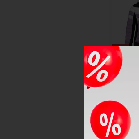
UNISIZE [2]
-40%
Dámska lyž
IMMENSITY
824614
AKCIA
DOPRAVA Z
LETNÝ VÝPRE