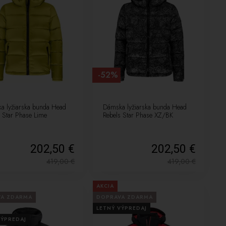
-52%
a lyžiarska bunda Head
Dámska lyžiarska bunda Head
 Star Phase Lime
Rebels Star Phase XZ/BK
202,50 €
202,50 €
419,00
€
419,00
€
AKCIA
VA ZDARMA
DOPRAVA ZDARMA
LETNÝ VÝPREDAJ
VÝPREDAJ