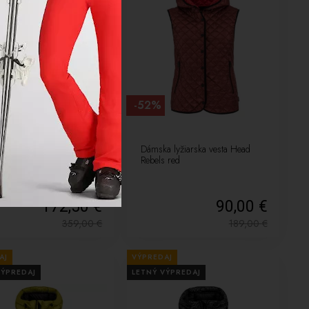
-52%
a lyžiarska bunda Head
Dámska lyžiarska vesta Head
rmance Element jacket
Rebels red
H
172,50 €
90,00 €
359,00
€
189,00
€
AJ
VÝPREDAJ
VÝPREDAJ
LETNÝ VÝPREDAJ