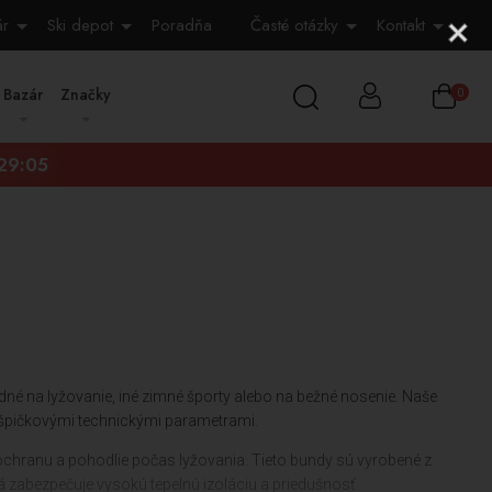
ár
Ski depot
Poradňa
Časté otázky
Kontakt
Bazár
Značky
0
:29:04
dné na lyžovanie, iné zimné športy alebo na bežné nosenie. Naše
 špičkovými technickými parametrami.
 ochranu a pohodlie počas lyžovania. Tieto bundy sú vyrobené z
zabezpečuje vysokú tepelnú izoláciu a priedušnosť.