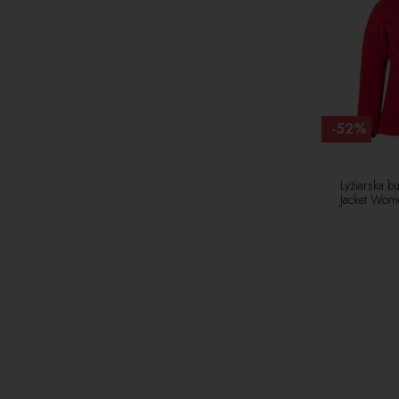
-52%
Lyžiarska b
Jacket Wom