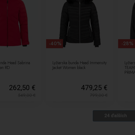
-40%
-28%
unda Head Sabrina
Lyžiarska bunda Head Immensity
Lyžia
en RD
Jacket Women black
TEAM 
PRIM
262,50 €
479,25 €
549,00
€
799,00
€
24 ďalších