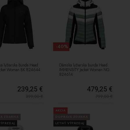
-40%
a lyžiarska bunda Head
Dámska lyžiarska bunda Head
acket Woman BK 824644
IMMENSITY Jacket Woman NG
824614
239,25 €
479,25 €
399,00
€
799,00
€
AKCIA
VA ZDARMA
DOPRAVA ZDARMA
VÝPREDAJ
LETNÝ VÝPREDAJ