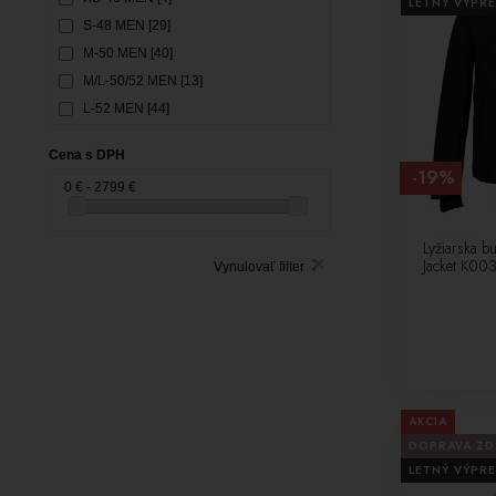
LETNÝ VÝPRE
S-48 MEN [29]
M-50 MEN [40]
M/L-50/52 MEN [13]
L-52 MEN [44]
XL-54 MEN [41]
Cena s DPH
XXL-56 MEN [36]
-19%
0 € - 2799 €
XXXL-58 MEN [24]
XXXXL-60 MEN [3]
Lyžiarska b
32-XXS WOMEN [5]
Jacket K0
Vynulovať filter
34-XS WOMEN [43]
36-S WOMEN [46]
36/38-S/M WOMEN [14]
38-M WOMEN [38]
40-L WOMEN [37]
42-XL WOMEN [29]
AKCIA
44-XXL WOMEN [18]
DOPRAVA Z
46-XXXL WOMEN [7]
LETNÝ VÝPRE