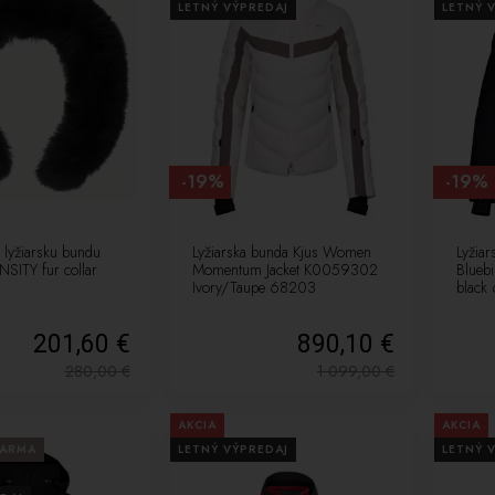
LETNÝ VÝPREDAJ
LETNÝ 
-19%
-19%
 lyžiarsku bundu
Lyžiarska bunda Kjus Women
Lyžia
SITY fur collar
Momentum Jacket K0059302
Blueb
Ivory/Taupe 68203
black
201,60 €
890,10 €
280,00
€
1 099,00
€
AKCIA
AKCIA
DARMA
LETNÝ VÝPREDAJ
LETNÝ 