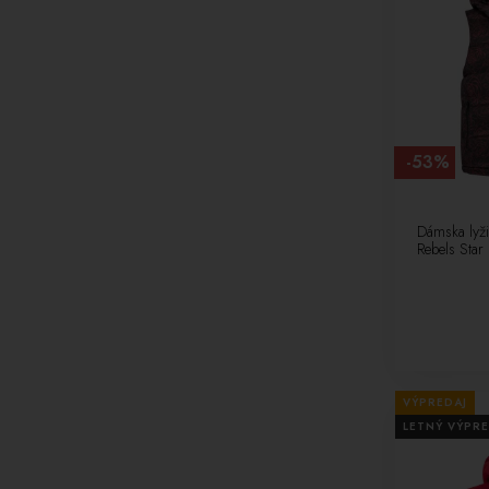
-53%
Dámska lyži
Rebels Star
VÝPREDAJ
LETNÝ VÝPRE