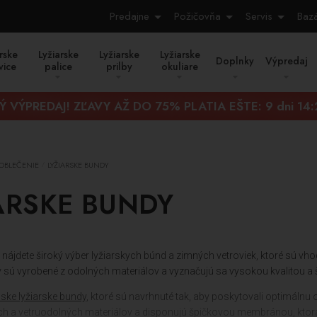
Predajne
Požičovňa
Servis
Baz
rske
Lyžiarske
Lyžiarske
Lyžiarske
Doplnky
Výpredaj
vice
palice
prilby
okuliare
Ý VÝPREDAJ! ZĽAVY AŽ DO 75% PLATIA EŠTE:
9 dni 14
 OBLEČENIE
LYŽIARSKE BUNDY
/
ARSKE BUNDY
nájdete široký výber lyžiarskych búnd a zimných vetroviek, ktoré sú vho
y sú vyrobené z odolných materiálov a vyznačujú sa vysokou kvalitou a
ske lyžiarske bundy
, ktoré sú navrhnuté tak, aby poskytovali optimálnu
 a vetruodolných materiálov a disponujú špičkovou membránou, ktorá 