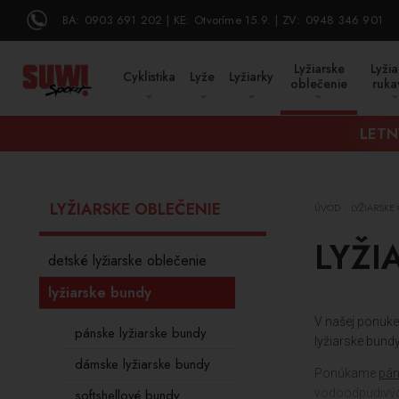
BA:
0903 691 202
KE:
Otvoríme 15.9.
ZV:
0948 346 901
Lyžiarske
Lyžia
Cyklistika
Lyže
Lyžiarky
oblečenie
ruka
LETN
LYŽIARSKE OBLEČENIE
ÚVOD
LYŽIARSKE
/
LYŽI
detské lyžiarske oblečenie
lyžiarske bundy
V našej ponuke 
pánske lyžiarske bundy
lyžiarske bund
dámske lyžiarske bundy
Ponúkame
pán
softshellové bundy
vodoodpudivých