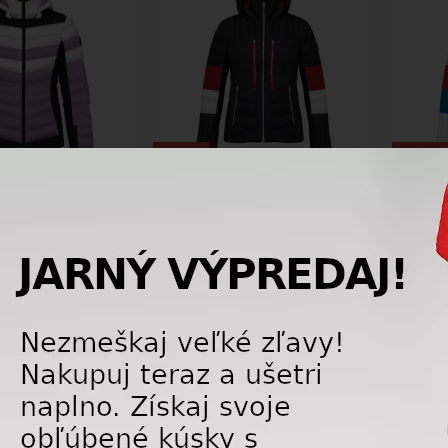
-40%
-40%
iarska bunda Head
Dámska lyžiarska bunda Head
Dámsk
 Jacket Woman SV
CLAIRICE Jacket Woman BK
CLAIR
824604
8246
479,25 €
509,25 €
799,00
€
849,00
€
AKCIA
VÝPRED
DARMA
DOPRAVA ZDARMA
LETNÝ 
DAJ
LETNÝ VÝPREDAJ