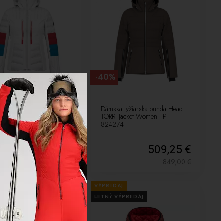
-40%
a lyžiarska bunda Head
Dámska lyžiarska bunda Head
ICE Jacket Woman WH
TORRI Jacket Women TP
04
824274
509,25 €
509,25 €
849,00
€
849,00
€
AJ
VÝPREDAJ
VÝPREDAJ
LETNÝ VÝPREDAJ