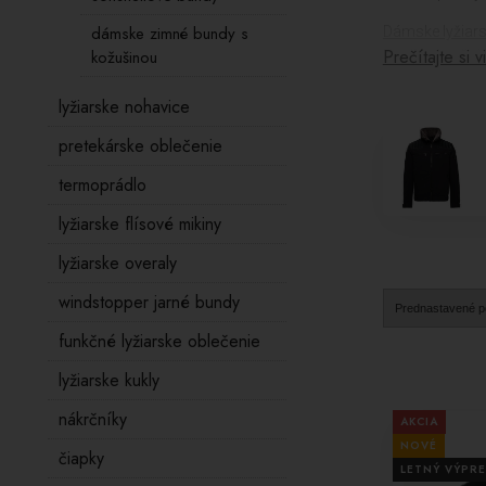
dámske zimné bundy s
Dámske lyžiar
Prečítajte si v
kožušinou
ktoré zabraňujú
Okrem tradičn
lyžiarske nohavice
elastických mat
pretekárske oblečenie
V našej ponuke
termoprádlo
vysokou kvalit
lyžiarske flísové mikiny
Ak hľadáte kva
správny model 
lyžiarske overaly
windstopper jarné bundy
funkčné lyžiarske oblečenie
lyžiarske kukly
nákrčníky
AKCIA
NOVÉ
čiapky
LETNÝ VÝPRE