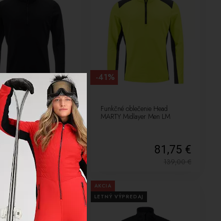
-41%
né oblečenie Head
Funkčné oblečenie Head
 Midlayer Men BK
MARTY Midlayer Men LM
81,75 €
81,75 €
139,00
€
139,00
€
AKCIA
VÝPREDAJ
LETNÝ VÝPREDAJ