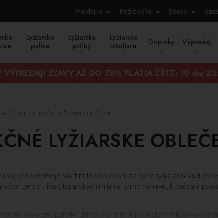
Predajne
Požičovňa
Servis
Baz
rske
Lyžiarske
Lyžiarske
Lyžiarske
Doplnky
Výpredaj
vice
palice
prilby
okuliare
 VÝPREDAJ! ZĽAVY AŽ DO 75% PLATIA EŠTE:
10 dni 23
 OBLEČENIE
FUNKČNÉ LYŽIARSKE OBLEČENIE
/
ČNÉ LYŽIARSKE OBLEČ
 funkčné oblečenie je navrhnuté s ohľadom na potreby lyžiarov všetkých 
ký výber termo tričiek, lyžiarskych mikín a termo nohavíc, ktoré vám po
.
yžiarske oblečenie pánske
, dámske aj detské je vyrobené z kvalitných mat