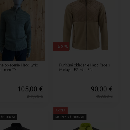
-52%
né oblečenie Head Lyric
Funkčné oblečenie Head Rebels
ver men TY
Midlayer FZ Men FN
105,00 €
90,00 €
219,00
€
189,00
€
AKCIA
VÝPREDAJ
LETNÝ VÝPREDAJ