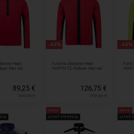
-42%
-42%
lečenie Head
Funkčné oblečenie Head
Funkč
ayer Men red
MARTIN FZ Midlayer Men red
MARTI
89,25 €
126,75 €
149,00
€
219,00
€
AKCIA
AKCIA
DAJ
LETNÝ VÝPREDAJ
LETNÝ 