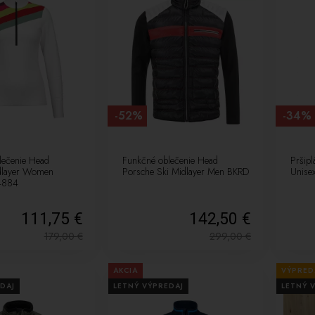
-52%
-34%
lečenie Head
Funkčné oblečenie Head
Pršip
dlayer Women
Porsche Ski Midlayer Men BKRD
Unise
4884
111,75 €
142,50 €
179,00
€
299,00
€
AKCIA
VÝPRED
DAJ
LETNÝ VÝPREDAJ
LETNÝ 