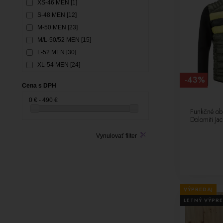
XS-46 MEN [1]
S-48 MEN [12]
M-50 MEN [23]
M/L-50/52 MEN [15]
L-52 MEN [30]
XL-54 MEN [24]
XXL-56 MEN [18]
-43%
Cena s DPH
XXXL-58 MEN [17]
0 € - 490 €
32-XXS WOMEN [1]
Funkčné ob
34-XS WOMEN [33]
Dolomiti Ja
36-S WOMEN [43]
Vynulovať filter
36/38-S/M WOMEN [23]
38-M WOMEN [42]
40-L WOMEN [49]
42-XL WOMEN [39]
VÝPREDAJ
44-XXL WOMEN [13]
LETNÝ VÝPRE
46-XXXL WOMEN [4]
116 [1]