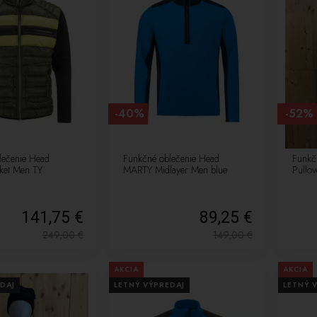
-40%
-52%
lečenie Head
Funkčné oblečenie Head
Funkč
cket Men TY
MARTY Midlayer Men blue
Pullo
141,75 €
89,25 €
249,00
€
149,00
€
AKCIA
AKCIA
DAJ
LETNÝ VÝPREDAJ
LETNÝ 