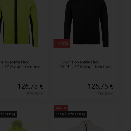
-42%
né oblečenie Head
Funkčné oblečenie Head
N FZ Midlayer Men lime
MARTIN FZ Midlayer Men black
126,75 €
126,75 €
219,00
€
219,00
€
AKCIA
VÝPREDAJ
LETNÝ VÝPREDAJ