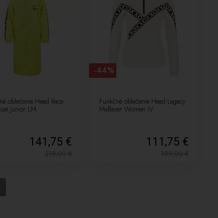
-44%
né oblečenie Head Race
Funkčné oblečenie Head Legacy
oat Junior LM
Midlayer Women IV
141,75 €
111,75 €
219,00
€
199,00
€