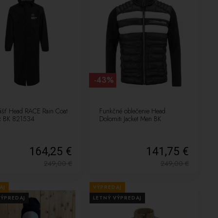
-43%
lášť Head RACE Rain Coat
Funkčné oblečenie Head
x BK 821534
Dolomiti Jacket Men BK
164,25 €
141,75 €
249,00
€
249,00
€
AJ
VÝPREDAJ
VÝPREDAJ
LETNÝ VÝPREDAJ