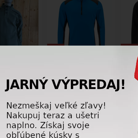
-41%
-41%
lečenie Head Rebels
Funkčné oblečenie Head
Funkč
 Men TY
MARTY Midlayer Men AQ
MARTY
90,00 €
81,75 €
189,00
€
139,00
€
AKCIA
AKCIA
DAJ
LETNÝ VÝPREDAJ
LETNÝ 