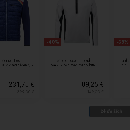
-40%
-35%
lečenie Head
Funkčné oblečenie Head
Funkč
ki Midlayer Men VB
MARTY Midlayer Men white
Rain C
231,75 €
89,25 €
399,00
€
149,00
€
24 ďalších