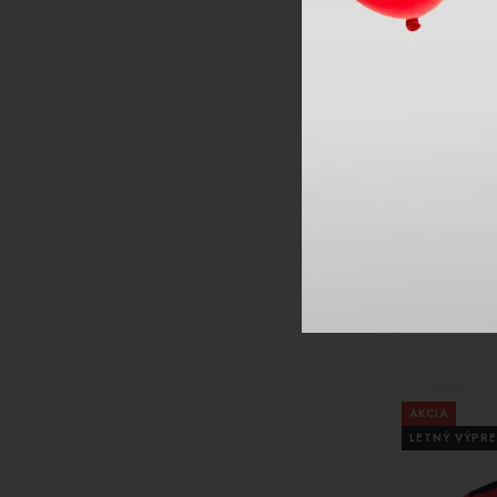
-41%
Funkčné ob
MARTY Mid
AKCIA
LETNÝ VÝPRE