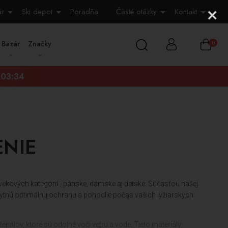
ár
Ski depot
Poradňa
Časté otázky
Kontakt
Bazár
Značky
0
:03:32
ENIE
vekových kategórií - pánske, dámske aj detské. Súčasťou našej
skytnú optimálnu ochranu a pohodlie počas vašich lyžiarskych
eriálov, ktoré sú odolné voči vetru a vode. Tieto materiály