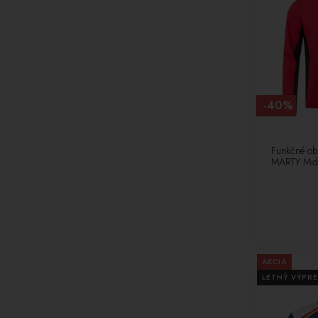
-40%
Funkčné ob
MARTY Midl
AKCIA
LETNÝ VÝPRE