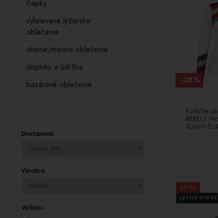
čiapky
vyhrievané lyžiarske
oblečenie
vlnené/merino oblečenie
doplnky a údržba
-38%
bazárové oblečenie
Funkčné ob
REBELS Mi
XQWH 82
Dostupnosť
Výrobca
AKCIA
LETNÝ VÝPRE
Veľkosť