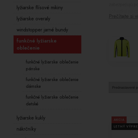
zabezpečujú pot
lyžiarske flísové mikiny
pohodlný pocit
Prečítajte si v
lyžiarske overaly
Naše značky, 
windstopper jarné bundy
funkčnosť, čo
izoláciu a odvo
funkčné lyžiarske
pohodlný pohyb
oblečenie
Lyžovanie je ná
zabezpečí vám p
funkčné lyžiarske oblečenie
na to, či ste z
pánske
funkčné lyžiarske oblečenie
Nenechajte sa 
dámske
svoje lyžiarske
lyžiarske výzvy.
funkčné lyžiarske oblečenie
detské
lyžiarske kukly
AKCIA
LETNÝ VÝPRE
nákrčníky