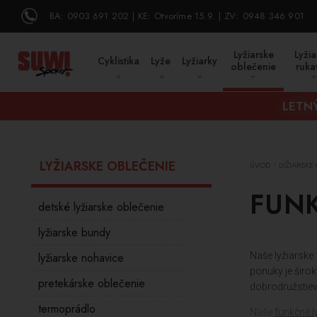
BA:
0903 691 202
KE:
Otvoríme 15.9.
ZV:
0948 346 901
Lyžiarske
Lyžia
Cyklistika
Lyže
Lyžiarky
oblečenie
ruka
LETNÝ
LYŽIARSKE OBLEČENIE
ÚVOD
LYŽIARSKE
/
FUNK
detské lyžiarske oblečenie
lyžiarske bundy
lyžiarske nohavice
Naše lyžiarske
ponuky je širo
pretekárske oblečenie
dobrodružstiev
termoprádlo
Naše
funkčné l