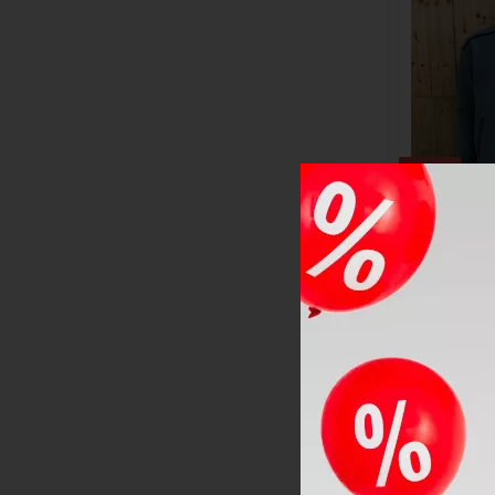
08+ (120-125 cm) [1]
10+ (125-150 cm) [1]
12+ (150-165 cm) [1]
14+ (165-180 cm) [1]
-52%
Funkčné ob
Sweatshirt
AKCIA
LETNÝ VÝPRE