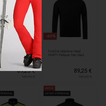
-40%
né oblečenie Head
Funkčné oblečenie Head
 Midlayer Men lime
MARTY Midlayer Men black
89,25 €
89,25 €
149,00
€
149,00
€
AKCIA
VÝPREDAJ
LETNÝ VÝPREDAJ