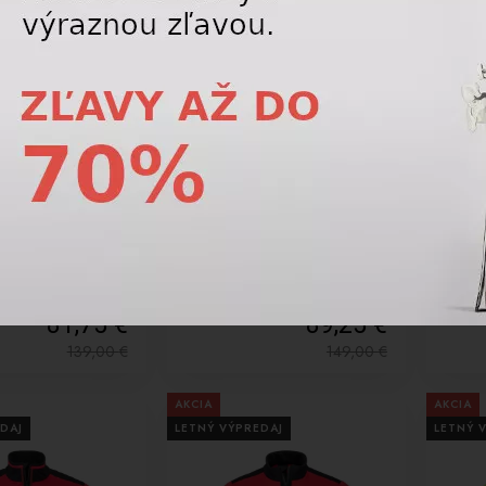
-40%
-40%
lečenie Head
Funkčné oblečenie Head
Funkč
layer Men RD
MARTY Midlayer Men green
MARTY
81,75 €
89,25 €
139,00
€
149,00
€
AKCIA
AKCIA
DAJ
LETNÝ VÝPREDAJ
LETNÝ 