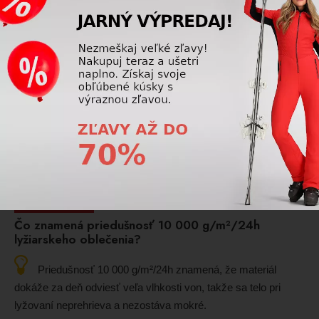
Poradňa
Prečo nosiť v zime čiapku?
V zime čiapka chráni hlavu pred stratou tepla, vetrom a
mrazom. Udržiava telo v teple, znižuje riziko prechladnutia a
chráni uši aj pokožku hlavy pred omrznutím. Navyše je
štýlovým doplnkom zimného oblečenia.
Prečítajte si viac
Lyžiarske oblečenie
Čo znamená priedušnosť 10 000 g/m²/24h
lyžiarskeho oblečenia?
Priedušnosť 10 000 g/m²/24h znamená, že materiál
dokáže za deň odviesť veľa vlhkosti von, takže sa telo pri
lyžovaní neprehrieva a nezostáva mokré.