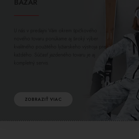
BAZÁR
U nás v predajni Vám okrem špičkového
nového tovaru ponúkame aj široký výber
kvalitného použitého lyžiarskeho výstroja pre
každého. Súčasť jazdeného tovaru je aj
kompletný servis.
ZOBRAZIŤ VIAC