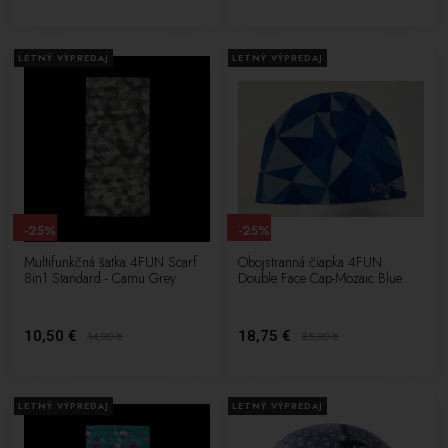
LETNÝ VÝPREDAJ
LETNÝ VÝPREDAJ
-25%
-25%
Multifunkčná šatka 4FUN Scarf
Obojstranná čiapka 4FUN
8in1 Standard - Camu Grey
Double Face Cap-Mozaic Blue
10,50 €
18,75 €
14,00
€
25,00
€
LETNÝ VÝPREDAJ
LETNÝ VÝPREDAJ