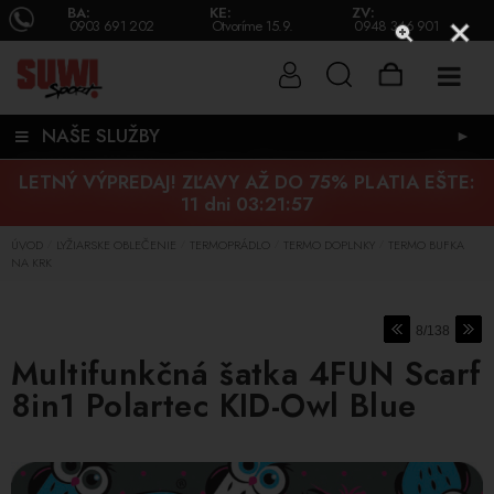
BA:
KE:
ZV:
0903 691 202
Otvoríme 15.9.
0948 346 901
NAŠE SLUŽBY
►
LETNÝ VÝPREDAJ! ZĽAVY AŽ DO 75% PLATIA EŠTE:
11 dni 03:21:56
ÚVOD
LYŽIARSKE OBLEČENIE
TERMOPRÁDLO
TERMO DOPLNKY
TERMO BUFKA
/
/
/
/
NA KRK
8/138
Multifunkčná šatka 4FUN Scarf
8in1 Polartec KID-Owl Blue