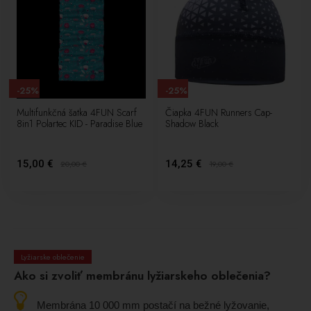
-25%
-25%
Multifunkčná šatka 4FUN Scarf
Čiapka 4FUN Runners Cap-
8in1 Polartec KID - Paradise Blue
Shadow Black
15,00 €
14,25 €
20,00
€
19,00
€
Lyžiarske oblečenie
Ako si zvoliť membránu lyžiarskeho oblečenia?
Membrána 10 000 mm postačí na bežné lyžovanie,