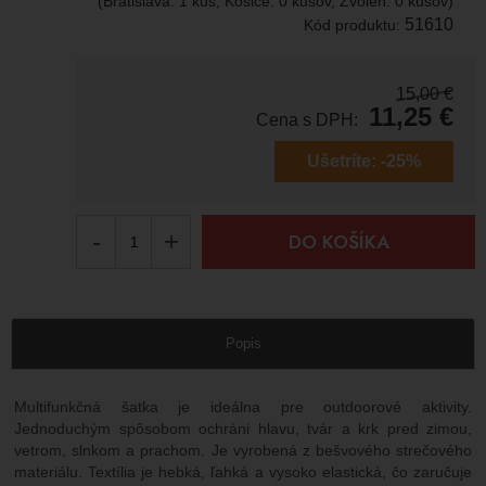
(Bratislava: 1 kus, Košice: 0 kusov, Zvolen: 0 kusov)
51610
Kód produktu:
15,00
€
11,25
€
Cena s DPH:
Ušetríte:
-25%
-
+
DO KOŠÍKA
Popis
Multifunkčná šatka je ideálna pre outdoorové aktivity.
Jednoduchým spôsobom ochráni hlavu, tvár a krk pred zimou,
vetrom, slnkom a prachom. Je vyrobená z bešvového strečového
materiálu. Textília je hebká, ľahká a vysoko elastická, čo zaručuje