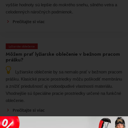
vyššie hodnoty sú lepšie do mokrého snehu, silného vetra a
celodenných náročných podmienok.
Prečítajte si viac
Lyžiarske oblečenie
Môžem prať lyžiarske oblečenie v bežnom pracom
prášku?
Lyžiarske oblečenie by sa nemalo prať v bežnom pracom
prášku. Klasické pracie prostriedky môžu poškodiť membránu
a znížiť priedušnosť aj vodoodpudivé vlastnosti materiálu.
Vhodnejšie sú špeciálne pracie prostriedky určené na funkčné
oblečenie.
Prečítajte si viac