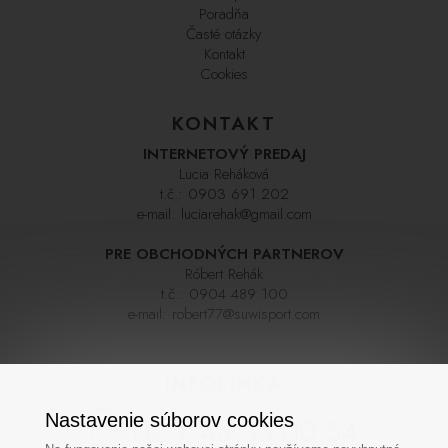
Poradňa
Časté otázky
Kontakt
Cookies
KONTAKT
INTERNETOVÝ PREDAJ
Lucia Reháková
t.č.:
0903 691 202
e-mail:
luciarehak@gmail.com
PRE OBCHODNÝCH PARTNEROV
Róbert Rehák
t.č.:
0904 489 100
e-mail:
robert77@suwisport.com
INFOLINKA
Nastavenie súborov cookies
02 / 43 33 00 54