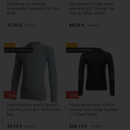
Dámske termo nohavice,
Dámske termo tričko, termo
termoprádlo Termovel PCE Pants
oblečenie KJUS Women Feel
white
Half-zip White 63284
15,00 €
89,25 €
29,00
€
149,00
€
NOVÉ
NOVÉ
LETNÝ VÝPREDAJ
LETNÝ VÝPREDAJ
-10%
-10%
Detská funkčná spodná bielizeň
Pánske termo tričko s dlhým
LASTING JALO grey 8484 junior
rukávom Kjus Chutes Baselayer
long
L/S Black/Pewter
44,10 €
242,10 €
49,00
€
269,00
€