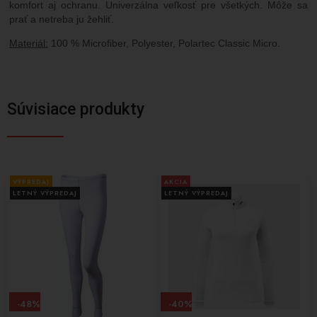
komfort aj ochranu. Univerzálna veľkosť pre všetkých. Môže sa
prať a netreba ju žehliť.
Materiál:
100 % Microfiber, Polyester, Polartec Classic Micro.
Súvisiace produkty
VÝPREDAJ
AKCIA
LETNÝ VÝPREDAJ
LETNÝ VÝPREDAJ
-48%
-40%