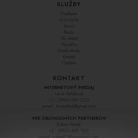
SLUŽBY
Predajne
Požičovňa
Servis
Bazár
Ski depot
Poradňa
Časté otázky
Kontakt
Cookies
KONTAKT
INTERNETOVÝ PREDAJ
Lucia Reháková
t.č.:
0903 691 202
e-mail:
luciarehak@gmail.com
PRE OBCHODNÝCH PARTNEROV
Róbert Rehák
t.č.:
0904 489 100
e-mail:
robert77@suwisport.com