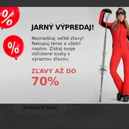
POISTENIE
Využite úrazové poistenie na hory a poistite
seba aj svoj výstroj! Naša firma ponúka
komplexné poistenie, s ktorým si lyžovačku
užijete bez starostí.
ZOBRAZIŤ VIAC