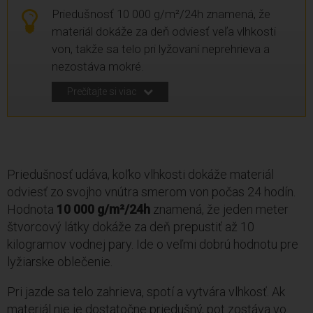
Priedušnosť 10 000 g/m²/24h znamená, že
materiál dokáže za deň odviesť veľa vlhkosti
von, takže sa telo pri lyžovaní neprehrieva a
nezostáva mokré.
Prečítajte si viac
Priedušnosť udáva, koľko vlhkosti dokáže materiál
odviesť zo svojho vnútra smerom von počas 24 hodín.
Hodnota
10 000 g/m²/24h
znamená, že jeden meter
štvorcový látky dokáže za deň prepustiť až 10
kilogramov vodnej pary. Ide o veľmi dobrú hodnotu pre
lyžiarske oblečenie.
Pri jazde sa telo zahrieva, spotí a vytvára vlhkosť. Ak
materiál nie je dostatočne priedušný, pot zostáva vo