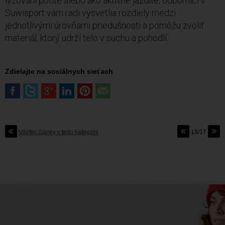
lyžovaní potíte alebo ako aktívne jazdíte, odborníci v
Suwisport vám radi vysvetlia rozdiely medzi
jednotlivými úrovňami priedušnosti a pomôžu zvoliť
materiál, ktorý udrží telo v suchu a pohodlí.
Zdielajte na sociálnych sieťach
Všetky články v tejto kategórii
13/17