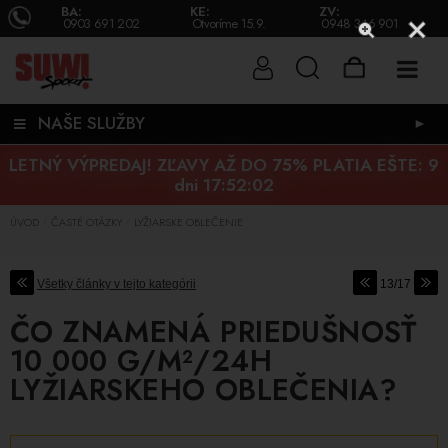
BA:
KE:
ZV:
0903 691 202
Otvoríme 15.9.
0948 346 901
NAŠE SLUŽBY
►
LETNÝ VÝPREDAJ! ZĽAVY AŽ DO 75% PLATIA EŠTE:
9
dni 17:52:02
ÚVOD
ČASTÉ OTÁZKY
LYŽIARSKE OBLEČENIE
/
/
Všetky články v tejto kategórii
13/17
ČO ZNAMENÁ PRIEDUŠNOSŤ
10 000 G/M²/24H
LYŽIARSKEHO OBLEČENIA?