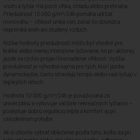
vnútri a lyžiar má pocit vlhka, chladu alebo prehriatia.
Priedušnosť 10 000 g/m²/24h pomáha udržať
rovnováhu – vlhkosť uniká von, zatiaľ čo dovnútra
nepreniká sneh ani studený vzduch.
Nižšie hodnoty priedušnosti môžu byť vhodné pre
krátke alebo menej intenzívne lyžovanie, no pri aktívnej
jazde sa rýchlo prejaví hromadenie vlhkosti. Vyššia
priedušnosť je výhodná najmä pre tých, ktorí jazdia
dynamickejšie, často striedajú tempo alebo radi lyžujú v
teplejších dňoch.
Hodnota 10 000 g/m²/24h je považovaná za
univerzálnu a vyhovuje väčšine rekreačných lyžiarov –
poskytuje dobrú reguláciu tepla a komfort aj pri
celodennom pohybe.
Ak si chcete vybrať oblečenie podľa toho, koľko sa pri