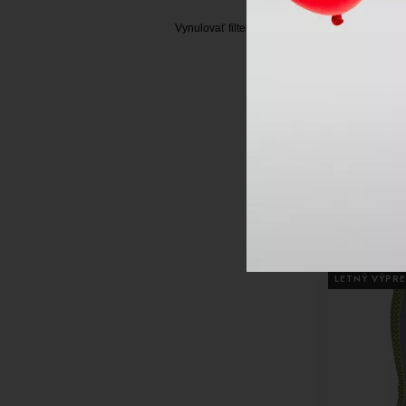
74 [2]
XXS/XS-32/34 WOMEN [4]
Vynulovať filter
80 [1]
36-S WOMEN [3]
90 [4]
-52%
36/38-S/M WOMEN [17]
92 [1]
38-M WOMEN [10]
98 [1]
40-L WOMEN [8]
Pánske ter
S 34-37 [5]
40/42-L/XL WOMEN [28]
termo noha
XXS 24-27 [1]
BEAR PANT
42-XL WOMEN [5]
42/44 [5]
44/46-XXL/XXXL- WOMEN [3]
45/47 [9]
XS- UNISEX [9]
34-36 [1]
S/M- UNISEX [8]
26-27 [7]
L/XL- UNISEX [7]
24/26 [3]
VÝPREDAJ
XXL- UNISEX [8]
LETNÝ VÝPRE
39/40 [5]
XS/S-34/36 WOMEN [2]
41/42 [4]
M-38 WOMEN [2]
M 38-41 [4]
L/XL-40/42 WOMEN [2]
L 42-45 [3]
2XS - UNISEX [1]
XL 46-49 [2]
S - UNISEX [1]
110-122 cm [3]
M - UNISEX [1]