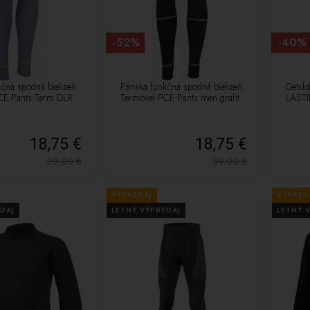
-52%
-40%
čná spodná bielizeň
Pánska funkčná spodná bielizeň
Detská
CE Pants Term DLR
Termovel PCE Pants men grafit
LASTI
18,75 €
18,75 €
39,00
€
39,00
€
VÝPREDAJ
VÝPRED
DAJ
LETNÝ VÝPREDAJ
LETNÝ 