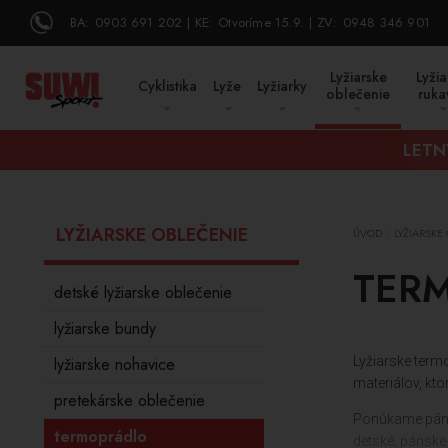
BA:
0903 691 202
KE:
Otvoríme 15.9.
ZV:
0948 346 901
Lyžiarske
Lyžia
Cyklistika
Lyže
Lyžiarky
oblečenie
ruka
LETN
LYŽIARSKE OBLEČENIE
ÚVOD
LYŽIARSKE
/
TERM
detské lyžiarske oblečenie
lyžiarske bundy
lyžiarske nohavice
Lyžiarske term
materiálov, kt
pretekárske oblečenie
Ponúkame pán
termoprádlo
detské, pánske