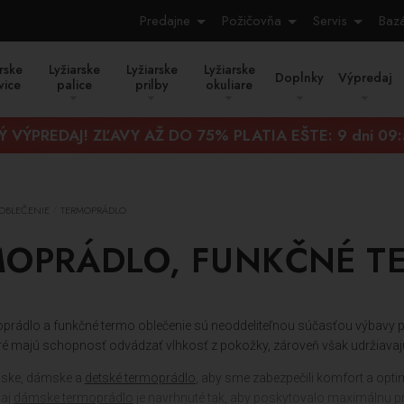
Predajne
Požičovňa
Servis
Baz
rske
Lyžiarske
Lyžiarske
Lyžiarske
Doplnky
Výpredaj
vice
palice
prilby
okuliare
Ý VÝPREDAJ! ZĽAVY AŽ DO 75% PLATIA EŠTE:
9 dni 09
 OBLEČENIE
TERMOPRÁDLO
/
OPRÁDLO, FUNKČNÉ T
oprádlo a funkčné termo oblečenie sú neoddeliteľnou súčasťou výbavy pr
oré majú schopnosť odvádzať vlhkosť z pokožky, zároveň však udržiavajú
ske, dámske a
detské termoprádlo
, aby sme zabezpečili komfort a op
 aj
dámske termoprádlo
je navrhnuté tak, aby poskytovalo maximálnu pr