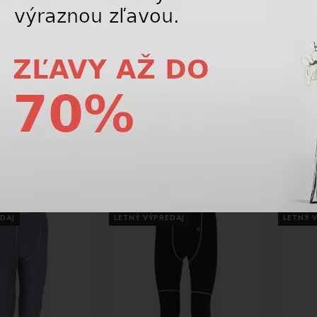
-52%
-50%
moprádlo spodky,
Pánske termoprádlo spodky,
Dámsk
vice Termovel BIG
termo nohavice Termovel BIG
Termo
S šedé
BEAR PANTS M
18,75 €
18,75 €
39,00
€
39,00
€
AKCIA
AKCIA
DAJ
LETNÝ VÝPREDAJ
LETNÝ 