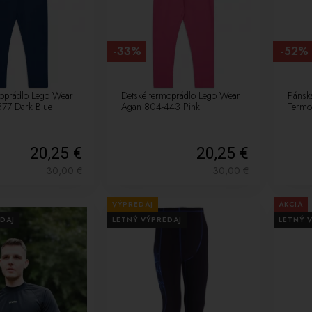
-33%
-52%
moprádlo Lego Wear
Detské termoprádlo Lego Wear
Pánsk
77 Dark Blue
Agan 804-443 Pink
Termo
20,25 €
20,25 €
30,00
€
30,00
€
VÝPREDAJ
AKCIA
DAJ
LETNÝ VÝPREDAJ
LETNÝ 