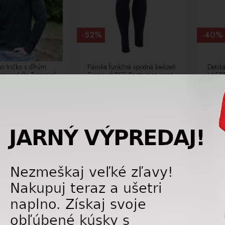
-52%
-40%
o tričko s dlhým
Pánska funkčná spodná bielizeň
Detská
ermoprádlo Termovel
Termovel PCE Pants men print
LASTI
DLR black
black/blue
24,75 €
18,75 €
49,00
€
39,00
€
VÝPREDAJ
VÝPRED
DAJ
LETNÝ VÝPREDAJ
LETNÝ 