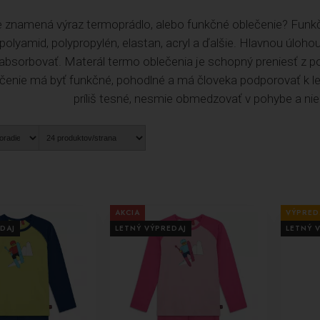
 znamená výraz termoprádlo, alebo funkčné oblečenie? Funkč
 polyamid, polypropylén, elastan, acryl a ďalšie. Hlavnou úloh
eabsorbovať. Materál termo oblečenia je schopný preniesť z po
čenie má byť funkčné, pohodlné a má človeka podporovať k l
príliš tesné, nesmie obmedzovať v pohybe a nie
AKCIA
VÝPRED
DAJ
LETNÝ VÝPREDAJ
LETNÝ 