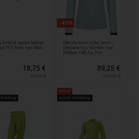
-40%
a funkčná spodná bielizeň
Dámske termo tričko, termo
vel PCE Pants men black
oblečenie Kjus Womens Feel
Midlayer Half-Zip, Mist
18,75 €
89,25 €
39,00
€
149,00
€
AKCIA
VÝPREDAJ
LETNÝ VÝPREDAJ