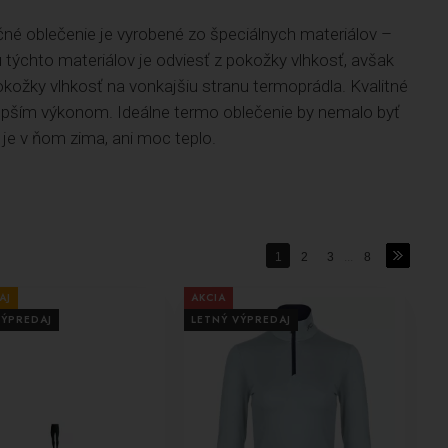
né oblečenie je vyrobené zo špeciálnych materiálov –
ou týchto materiálov je odviesť z pokožky vlhkosť, avšak
kožky vlhkosť na vonkajšiu stranu termoprádla. Kvalitné
epším výkonom. Ideálne termo oblečenie by nemalo byť
 je v ňom zima, ani moc teplo.
1
2
3
...
8
AJ
AKCIA
VÝPREDAJ
LETNÝ VÝPREDAJ