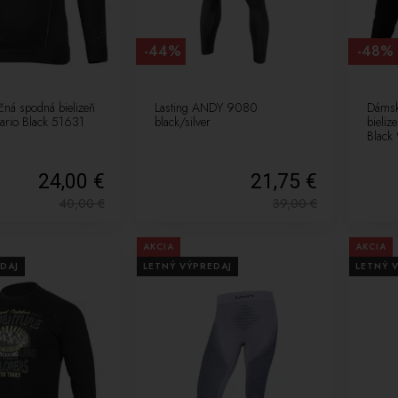
-44%
-48%
čná spodná bielizeň
Lasting ANDY 9080
Dámsk
rio Black 51631
black/silver
bieli
Black
24,00 €
21,75 €
40,00
€
39,00
€
AKCIA
AKCIA
DAJ
LETNÝ VÝPREDAJ
LETNÝ 