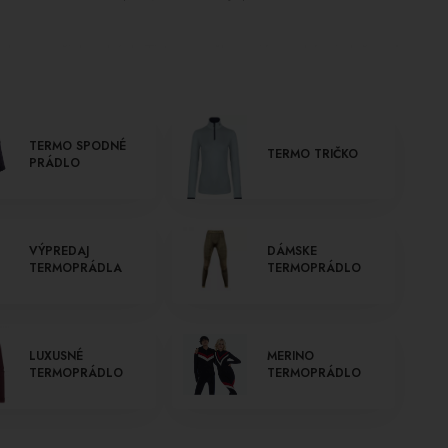
a sucha vo vašich nohách. Tieto ponožky majú vysokú priedušnosť a
u.
ádzať vlhkosť preč od tela a zároveň udržiavať teplo. Sú ľahké,
TERMO SPODNÉ
TERMO TRIČKO
PRÁDLO
bené z elastických materiálov, ktoré poskytujú pohodlný a pružný
láciu, čo zabezpečuje optimálnu teplotu a pohodlie.
ných vlákien merino vlny. Toto termoprádlo má vynikajúce
vádzať vlhkosť preč od tela.
VÝPREDAJ
DÁMSKE
TERMOPRÁDLA
TERMOPRÁDLO
erte si ten správny kúsok pre vaše zimné dobrodružstvá. Nechajte
počas športových aktivít.
LUXUSNÉ
MERINO
TERMOPRÁDLO
TERMOPRÁDLO