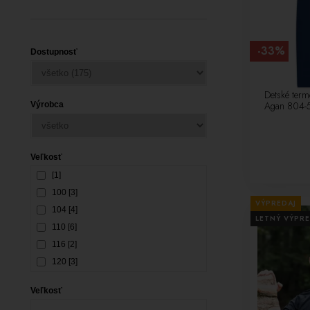
-33%
Dostupnosť
Detské ter
Agan 804-5
Výrobca
Veľkosť
[1]
100 [3]
VÝPREDAJ
104 [4]
LETNÝ VÝPRE
110 [6]
116 [2]
120 [3]
122 [1]
Veľkosť
128 [3]