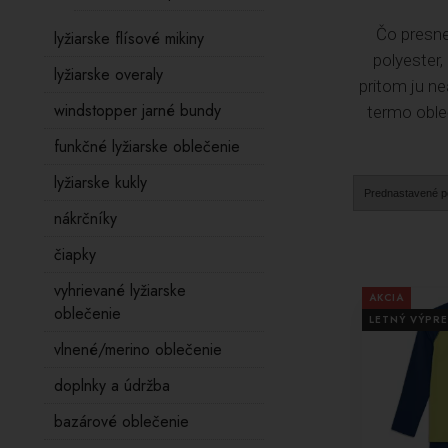
Čo presne
lyžiarske flísové mikiny
polyester,
lyžiarske overaly
pritom ju n
windstopper jarné bundy
termo oble
funkčné lyžiarske oblečenie
lyžiarske kukly
nákrčníky
čiapky
vyhrievané lyžiarske
AKCIA
oblečenie
LETNÝ VÝPRE
vlnené/merino oblečenie
doplnky a údržba
bazárové oblečenie