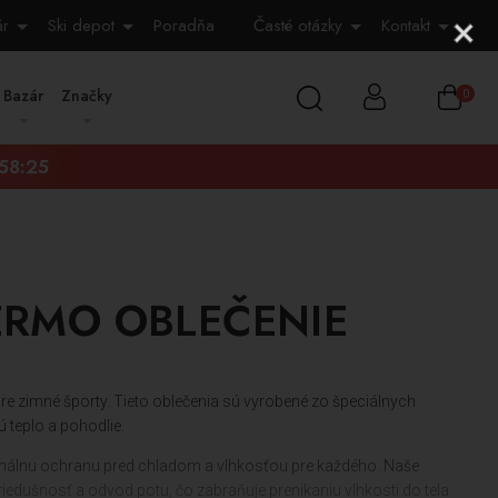
ár
Ski depot
Poradňa
Časté otázky
Kontakt
Bazár
Značky
0
:58:24
ERMO OBLEČENIE
e zimné športy. Tieto oblečenia sú vyrobené zo špeciálnych
 teplo a pohodlie.
timálnu ochranu pred chladom a vlhkosťou pre každého. Naše
iedušnosť a odvod potu, čo zabraňuje prenikaniu vlhkosti do tela