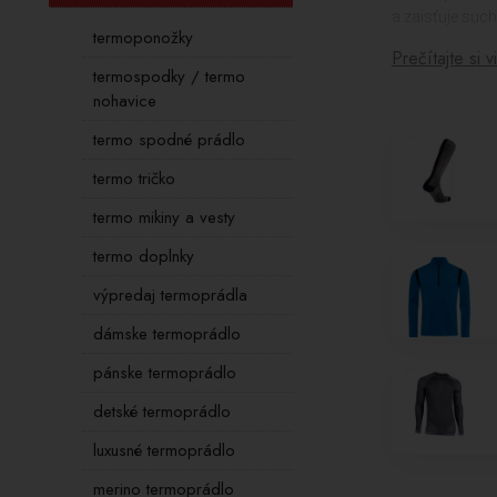
a zaisťuje such
termoponožky
Prečítajte si v
V rámci nášej 
termospodky / termo
odvod potu, zá
nohavice
Termo tričká s
termo spodné prádlo
pohodlné a rýc
termo tričko
Pre dolnú časť
pocit pri pohyb
termo mikiny a vesty
Okrem toho, v 
termo doplnky
termoregulačné 
výpredaj termoprádla
Preštudujte si
dámske termoprádlo
sa uniesť výho
pánske termoprádlo
detské termoprádlo
luxusné termoprádlo
merino termoprádlo