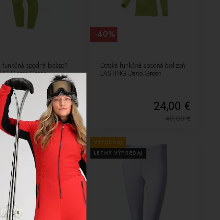
-40%
 funkčná spodná bielizeň
Detská funkčná spodná bielizeň
NG Disma Green
LASTING Dario Green
21,00 €
24,00 €
35,00
€
40,00
€
AJ
VÝPREDAJ
VÝPREDAJ
LETNÝ VÝPREDAJ