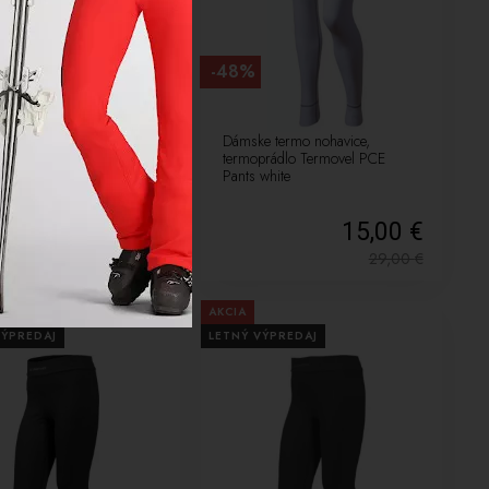
-48%
e funkčné termoprádlo,
Dámske termo nohavice,
vel Seam Bionic DLR W
termoprádlo Termovel PCE
Pants white
29,25 €
15,00 €
59,00
€
29,00
€
AKCIA
VÝPREDAJ
LETNÝ VÝPREDAJ