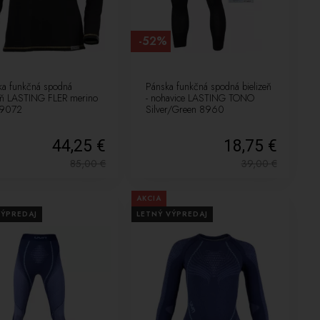
-52%
a funkčná spodná
Pánska funkčná spodná bielizeň
zeň LASTING FLER merino
- nohavice LASTING TONO
 9072
Silver/Green 8960
44,25 €
18,75 €
85,00
€
39,00
€
AKCIA
VÝPREDAJ
LETNÝ VÝPREDAJ