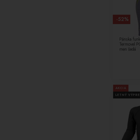
122-134 cm [2]
L- UNISEX [1]
134-146 cm [2]
XL - UNISEX [1]
-52%
146-157 cm [1]
110/116 [7]
122/128 [7]
Pánska funk
134/140 [7]
Termovel P
men šedá
146/152 [7]
158/164 [7]
170/176 [7]
AKCIA
LETNÝ VÝPRE