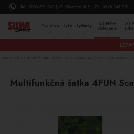
BA:
0903 691 202
KE:
Otvoríme 15.9.
ZV:
0948 346 901
Lyžiarske
Lyžia
Cyklistika
Lyže
Lyžiarky
oblečenie
ruka
LETNÝ
ÚVOD
LYŽIARSKE OBLEČENIE
TERMOPRÁDLO
TERMO DOPLNKY
TERMO BUFKA NA 
/
/
/
/
Multifunkčná šatka 4FUN Sca