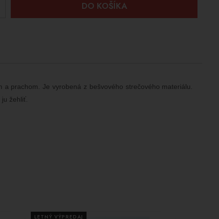
+
DO KOŠÍKA
om a prachom. Je vyrobená z bešvového strečového materiálu.
ju žehliť.
LETNÝ VÝPREDAJ