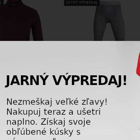
J
LETNÝ VÝPREDAJ
-44%
tričko, termoprádlo Kjus
Dámske termo nohavice - termo oblečen
inted Halfzip Intensive Plum
merino UYN FUSYON UW PANTS
Anthracite/Purple/Pink
51,75 €
66,
99,00
€
11