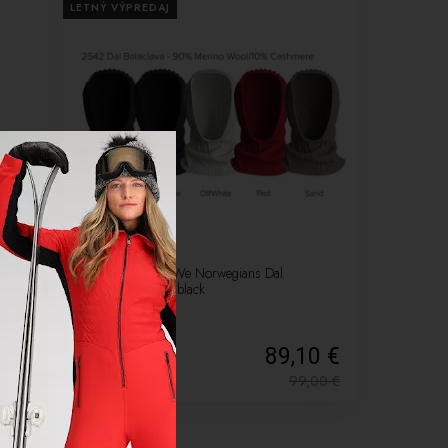
LETNÝ VÝPREDAJ
-10%
ie
Lyžiarska kukla We Norwegians Dal
Balaclava 2542 black
75 €
89,10 €
9,00
€
99,00
€