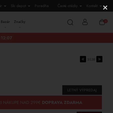
ár
Ski depot
Poradňa
Časté otázky
Kontakt
Bazár
Značky
0
:12:06
3/138
LETNÝ VÝPREDAJ