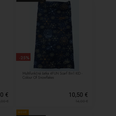
-25%
Multifunkčná šatka 4FUN Scarf 8in1 KID -
Colour Of Snowflakes
50 €
10,50 €
4,00
€
14,00
€
NOVÉ