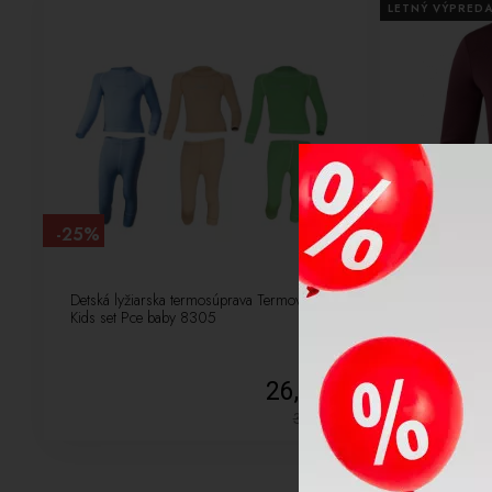
LETNÝ VÝPREDA
-25%
-48%
Detská lyžiarska termosúprava Termovel
Dámske termo 
Kids set Pce baby 8305
Women Feel Pr
26,25 €
35,00
€