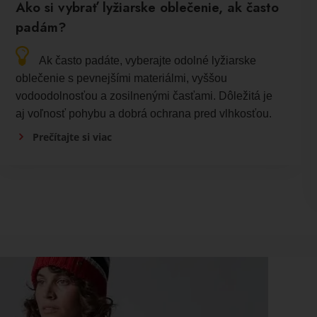
Ako si vybrať lyžiarske oblečenie, ak často
padám?
Ak často padáte, vyberajte odolné lyžiarske
oblečenie s pevnejšími materiálmi, vyššou
vodoodolnosťou a zosilnenými časťami. Dôležitá je
aj voľnosť pohybu a dobrá ochrana pred vlhkosťou.
Prečítajte si viac