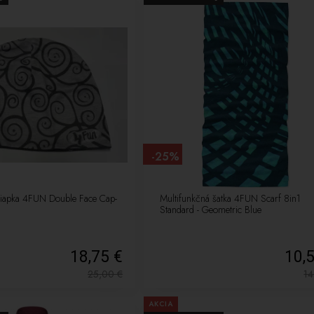
-25%
čiapka 4FUN Double Face Cap-
Multifunkčná šatka 4FUN Scarf 8in1
Standard - Geometric Blue
18,75 €
10,
25,00
€
1
AKCIA