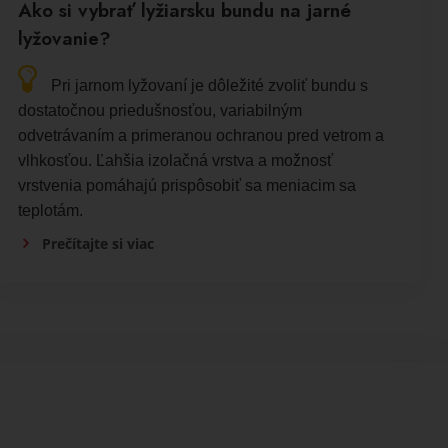
Ako si vybrať lyžiarsku bundu na jarné
lyžovanie?
Pri jarnom lyžovaní je dôležité zvoliť bundu s
dostatočnou priedušnosťou, variabilným
odvetrávaním a primeranou ochranou pred vetrom a
vlhkosťou. Ľahšia izolačná vrstva a možnosť
vrstvenia pomáhajú prispôsobiť sa meniacim sa
teplotám.
Prečítajte si viac