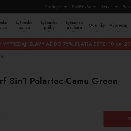
Predajne
Požičovňa
Servis
Baz
rske
Lyžiarske
Lyžiarske
Lyžiarske
Doplnky
Výpredaj
vice
palice
prilby
okuliare
 VÝPREDAJ! ZĽAVY AŽ DO 75% PLATIA EŠTE:
10 dni 20
KRK
rf 8in1 Polartec-Camu Green