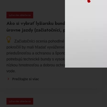
Lyžiarske oblečenie
Ako si vybrať lyžiarsku bundu podľa
úrovne jazdy (začiatočníci, pokročilí)?
Začiatočníci ocenia pohodlné a teplejšie bundy,
pokročilí by mali hľadať vyváženie medzi
priedušnosťou a ochranou a športoví lyžiari
potrebujú technické bundy s vysokou priedušnosťou,
nízkou hmotnosťou a dobrou ochranou proti vetru a
vode.
Prečítajte si viac
Lyžiarske oblečenie