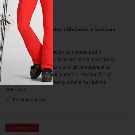
Lyžiarske oblečenie
Môžem prať lyžiarske oblečenie v bežnom
pracom prášku?
Lyžiarske oblečenie by sa nemalo prať v
bežnom pracom prášku. Klasické pracie prostriedky
môžu poškodiť membránu a znížiť priedušnosť aj
vodoodpudivé vlastnosti materiálu. Vhodnejšie sú
špeciálne pracie prostriedky určené na funkčné
oblečenie.
Prečítajte si viac
Lyžiarske oblečenie