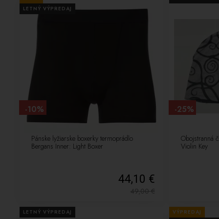
LETNÝ VÝPREDAJ
-10%
-25%
Pánske lyžiarske boxerky termoprádlo
Obojstranná 
Bergans Inner: Light Boxer
Violin Key
44,10 €
49,00
€
LETNÝ VÝPREDAJ
VÝPREDAJ