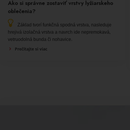
Ako si správne zostaviť vrstvy lyžiarskeho
oblečenia?
Základ tvorí funkčná spodná vrstva, nasleduje
hrejivá izolačná vrstva a navrch ide nepremokavá,
vetruodolná bunda či nohavice.
Prečítajte si viac