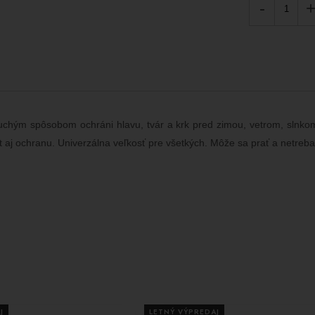
-
noduchým spôsobom ochráni hlavu, tvár a krk pred zimou, vetrom, slnk
t aj ochranu. Univerzálna veľkosť pre všetkých. Môže sa prať a netreba 
J
LETNÝ VÝPREDAJ