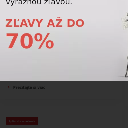
Lyžiarske oblečenie
Prečo na niektorých lyžiarskych
nohaviciach chýbajú traky?
Nie všetky lyžiarske nohavice potrebujú traky.
Mnohé modely sú navrhnuté s vyšším pásom,
nastaviteľným obvodom alebo ergonomickým
strihom, ktorý zabezpečí spoľahlivé držanie aj bez
nich.
Prečítajte si viac
Lyžiarske oblečenie