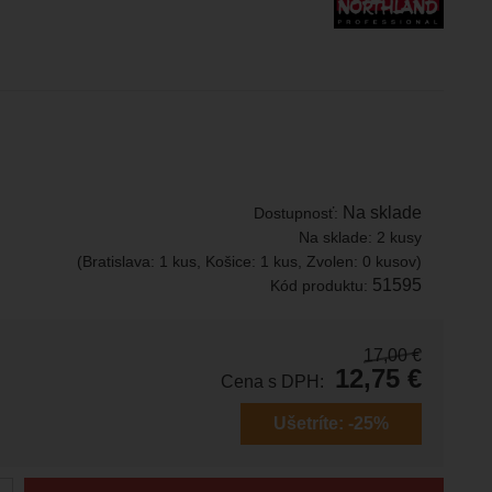
Na sklade
Dostupnosť:
Na sklade:
2 kusy
(Bratislava: 1 kus, Košice: 1 kus, Zvolen: 0 kusov)
51595
Kód produktu:
17,00
€
12,75
€
Cena s DPH:
Ušetríte:
-25%