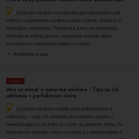
Lyžiarske okuliare sa zahmlievajú najčastejšie kvôli
vlhkosti a teplotnému rozdielu medzi vnútrom okuliarov a
vonkajším prostredím. Prispieva k tomu zlé odvetranie,
poškodená antifog úprava, nesprávne nosenie alebo
kombinácia s nevhodnou prilbou či kuklou.
Prečítajte si viac
Poradňa
Ako sa starať o lyžiarske okuliare - Tipy na ich
udržanie v perfektnom stave
Lyžiarske okuliare chráňte pred poškriabaním a
vlhkosťou – vždy ich ukladajte do mäkkého puzdra a
nenechávajte ich na prilbe či v aute na priamom slnku. Po
lyžovaní ich nechajte voľne vyschnúť pri izbovej teplote a