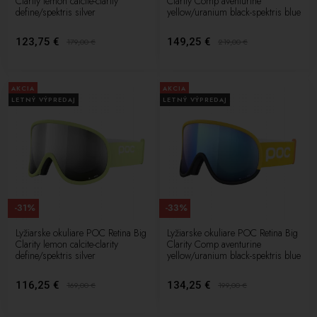
Clarity lemon calcite-clarity
Clarity Comp aventurine
define/spektris silver
yellow/uranium black-spektris blue
123,75 €
149,25 €
179,00
€
219,00
€
AKCIA
AKCIA
LETNÝ VÝPREDAJ
LETNÝ VÝPREDAJ
-31%
-33%
Lyžiarske okuliare POC Retina Big
Lyžiarske okuliare POC Retina Big
Clarity lemon calcite-clarity
Clarity Comp aventurine
define/spektris silver
yellow/uranium black-spektris blue
116,25 €
134,25 €
169,00
€
199,00
€