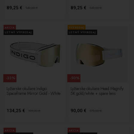
89,25 €
89,25 €
149,00
€
149,00
€
AKCIA
VÝPREDAJ
LETNÝ VÝPREDAJ
LETNÝ VÝPREDAJ
-33%
-50%
Lyžiarske okuliare Indigo
Lyžiarske okuliare Head Magnify
Spaceframe Mirror Gold - White
5K gold/white + spare lens
134,25 €
90,00 €
199,00
€
179,00
€
AKCIA
AKCIA