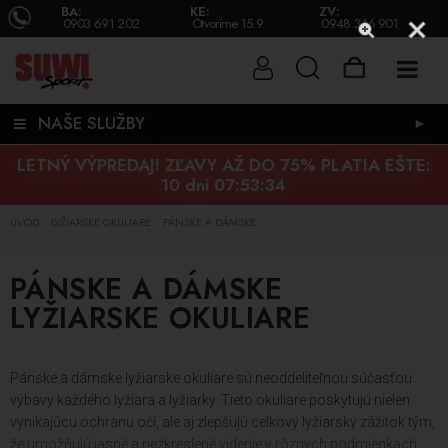
BA:
KE:
ZV:
0903 691 202
Otvoríme 15.9.
0948 346 901
NAŠE SLUŽBY
►
LETNÝ VÝPREDAJ! ZĽAVY AŽ DO 75% PLATIA EŠTE:
10 dni 07:53:34
ÚVOD
LYŽIARSKE OKULIARE
PÁNSKE A DÁMSKE
/
/
PÁNSKE A DÁMSKE
LYŽIARSKE OKULIARE
Pánske a dámske lyžiarske okuliare sú neoddeliteľnou súčasťou
výbavy každého lyžiara a lyžiarky. Tieto okuliare poskytujú nielen
vynikajúcu ochranu očí, ale aj zlepšujú celkový lyžiarsky zážitok tým,
že umožňujú jasné a nezkreslené videnie v rôznych podmienkach.