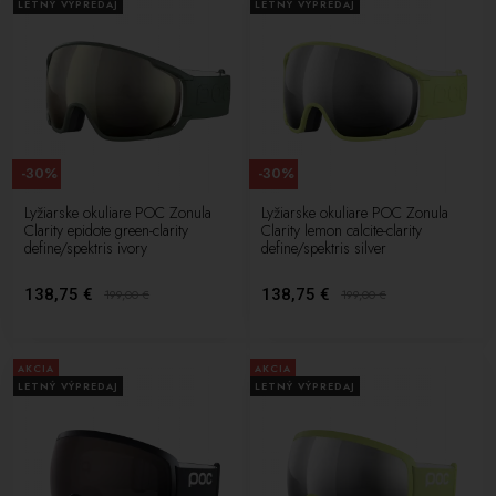
LETNÝ VÝPREDAJ
LETNÝ VÝPREDAJ
-30%
-30%
Lyžiarske okuliare POC Zonula
Lyžiarske okuliare POC Zonula
Clarity epidote green-clarity
Clarity lemon calcite-clarity
define/spektris ivory
define/spektris silver
138,75 €
138,75 €
199,00
€
199,00
€
AKCIA
AKCIA
LETNÝ VÝPREDAJ
LETNÝ VÝPREDAJ