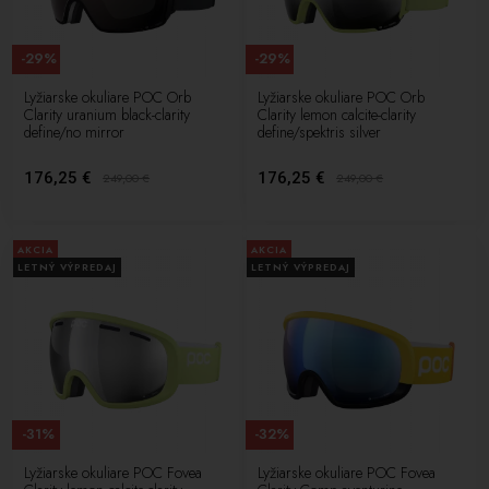
-29%
-29%
Lyžiarske okuliare POC Orb
Lyžiarske okuliare POC Orb
Clarity uranium black-clarity
Clarity lemon calcite-clarity
define/no mirror
define/spektris silver
176,25 €
176,25 €
249,00
€
249,00
€
AKCIA
AKCIA
LETNÝ VÝPREDAJ
LETNÝ VÝPREDAJ
-31%
-32%
Lyžiarske okuliare POC Fovea
Lyžiarske okuliare POC Fovea