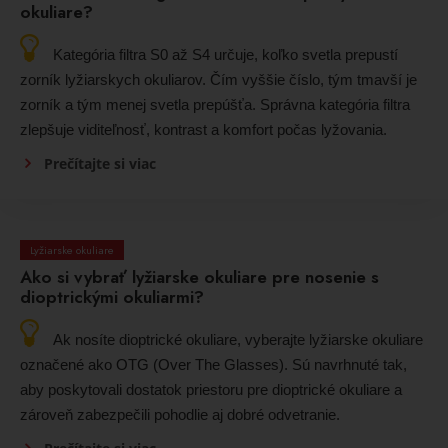
okuliare?
Kategória filtra S0 až S4 určuje, koľko svetla prepustí
zorník lyžiarskych okuliarov. Čím vyššie číslo, tým tmavší je
zorník a tým menej svetla prepúšťa. Správna kategória filtra
zlepšuje viditeľnosť, kontrast a komfort počas lyžovania.
Prečítajte si viac
Lyžiarske okuliare
Ako si vybrať lyžiarske okuliare pre nosenie s
dioptrickými okuliarmi?
Ak nosíte dioptrické okuliare, vyberajte lyžiarske okuliare
označené ako OTG (Over The Glasses). Sú navrhnuté tak,
aby poskytovali dostatok priestoru pre dioptrické okuliare a
zároveň zabezpečili pohodlie aj dobré odvetranie.