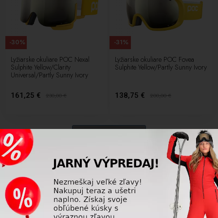
-30%
-31%
Lyžiarske okuliare POC Nexal
Lyžiarske okuliare POC Fovea
Sulphite Yellow/Clarity
Sulphite Yellow/Partly Sunny Ivory
Universal/Partly Sunny Ivory
161,25 €
138,75 €
230,00
€
200,00
€
24 ďalších
1
2
3
...
9
Kvalitné lyžiarske okuliare Vám zabezpečia dobrú viditeľnosť na