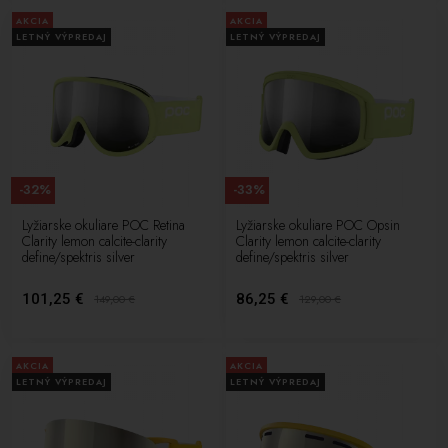
AKCIA
AKCIA
LETNÝ VÝPREDAJ
LETNÝ VÝPREDAJ
-32%
-33%
Lyžiarske okuliare POC Retina
Lyžiarske okuliare POC Opsin
Clarity lemon calcite-clarity
Clarity lemon calcite-clarity
define/spektris silver
define/spektris silver
101,25 €
86,25 €
149,00
€
129,00
€
AKCIA
AKCIA
LETNÝ VÝPREDAJ
LETNÝ VÝPREDAJ