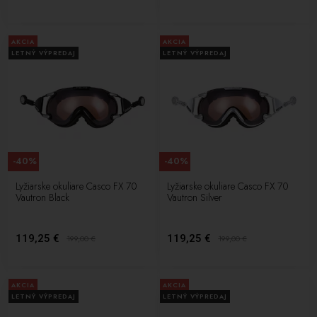
iných je investíciou do bezpečnosti a pohodlia pri lyžovaní a
snowboardovaní.
AKCIA
AKCIA
LETNÝ VÝPREDAJ
LETNÝ VÝPREDAJ
-40%
-40%
Lyžiarske okuliare Casco FX 70
Lyžiarske okuliare Casco FX 70
Vautron Black
Vautron Silver
119,25 €
119,25 €
199,00
€
199,00
€
AKCIA
AKCIA
LETNÝ VÝPREDAJ
LETNÝ VÝPREDAJ