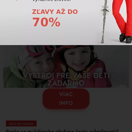
svahu. V našej ponuke nájdete okuliare s rôznymi úpravami ako je
napr. fotochromatická funkcia ktorá automaticky mení odtieň skla
podľa svetelných podmienok na svahu.
VÝSTROJ PRE VAŠE DETI
ZADARMO
VIAC
INFO
Lyžiarske okuliare
Prečo sa mi lyžiarske okuliare často zahmlievajú?