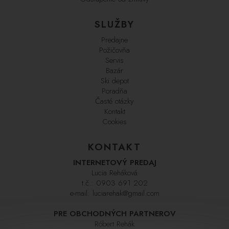
SLUŽBY
Predajne
Požičovňa
Servis
Bazár
Ski depot
Poradňa
Časté otázky
Kontakt
Cookies
KONTAKT
INTERNETOVÝ PREDAJ
Lucia Reháková
t.č.:
0903 691 202
e-mail:
luciarehak@gmail.com
PRE OBCHODNÝCH PARTNEROV
Róbert Rehák