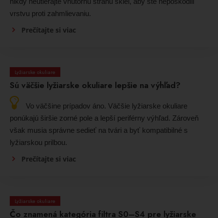
nikdy neutierajte vnútornú stranu skiel, aby ste nepoškodili
vrstvu proti zahmlievaniu.
Prečítajte si viac
Lyžiarske okuliare
Sú väčšie lyžiarske okuliare lepšie na výhľad?
Vo väčšine prípadov áno. Väčšie lyžiarske okuliare
ponúkajú širšie zorné pole a lepší periférny výhľad. Zároveň
však musia správne sedieť na tvári a byť kompatibilné s
lyžiarskou prilbou.
Prečítajte si viac
Lyžiarske okuliare
Čo znamená kategória filtra S0–S4 pre lyžiarske