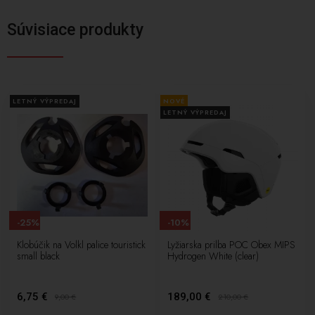
Súvisiace produkty
LETNÝ VÝPREDAJ
NOVÉ
LETNÝ VÝPREDAJ
-25%
-10%
Klobúčik na Volkl palice touristick
Lyžiarska prilba POC Obex MIPS
small black
Hydrogen White (clear)
6,75 €
189,00 €
9,00
€
210,00
€