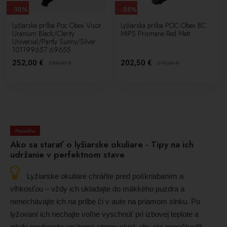
-10%
-25%
Lyžiarska prilba Poc Obex Visor
Lyžiarska prilba POC Obex BC
Uranium Black/Clarity
MIPS Prismane Red Matt
Universal/Partly Sunny/Silver
101199657 69655
252,00 €
202,50 €
280,00
€
270,00
€
Poradňa
Ako sa starať o lyžiarske okuliare - Tipy na ich
udržanie v perfektnom stave
Lyžiarske okuliare chráňte pred poškriabaním a
vlhkosťou – vždy ich ukladajte do mäkkého puzdra a
nenechávajte ich na prilbe či v aute na priamom slnku. Po
lyžovaní ich nechajte voľne vyschnúť pri izbovej teplote a
nikdy neutierajte vnútornú stranu skiel, aby ste nepoškodili