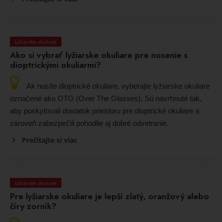
Lyžiarske okuliare
Ako si vybrať lyžiarske okuliare pre nosenie s
dioptrickými okuliarmi?
Ak nosíte dioptrické okuliare, vyberajte lyžiarske okuliare
označené ako OTG (Over The Glasses). Sú navrhnuté tak,
aby poskytovali dostatok priestoru pre dioptrické okuliare a
zároveň zabezpečili pohodlie aj dobré odvetranie.
Prečítajte si viac
Lyžiarske okuliare
Pre lyžiarske okuliare je lepší zlatý, oranžový alebo
číry zorník?