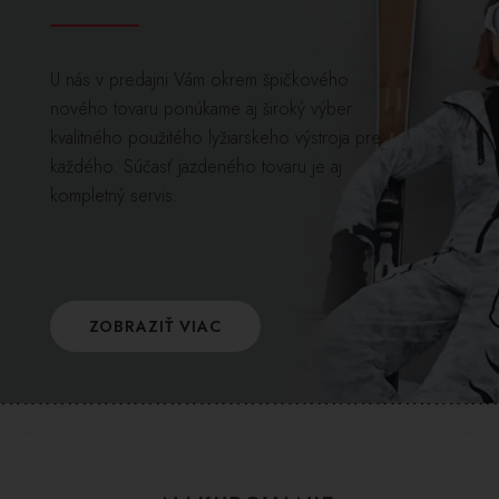
U nás v predajni Vám okrem špičkového
nového tovaru ponúkame aj široký výber
kvalitného použitého lyžiarskeho výstroja pre
každého. Súčasť jazdeného tovaru je aj
kompletný servis.
ZOBRAZIŤ VIAC