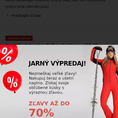
vrstvu proti zahmlievaniu.
Prečítajte si viac
Lyžiarske okuliare
Sú väčšie lyžiarske okuliare lepšie na výhľad?
Vo väčšine prípadov áno. Väčšie lyžiarske okuliare
ponúkajú širšie zorné pole a lepší periférny výhľad. Zároveň
však musia správne sedieť na tvári a byť kompatibilné s
lyžiarskou prilbou.
Prečítajte si viac
Lyžiarske okuliare
Čo znamená kategória filtra S0–S4 pre lyžiarske