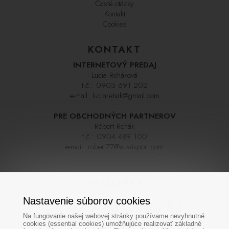
Časté otázky
Kontakt
Cookies
KONTAKT
INTERNETOVÝ PREDAJ
Lucia Reháková
t.č.:
0903 691 202
e-mail:
luciarehak@gmail.com
PRE OBCHODNÝCH PARTNEROV
Róbert Rehák
t.č.:
0904 489 100
e-mail:
robert77@suwisport.com
INFOLINKA
Nastavenie súborov cookies
02 / 43 33 00 54
Na fungovanie našej webovej stránky používame nevyhnutné
cookies (essential cookies) umožňujúce realizovať základné