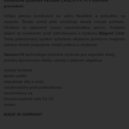
Unisexové lyžiarske okuliare CASCO FX 70 v čiernom
prevedení.
Vďaka jemnej konštrukcii sú veľmi flexibilné a pohodlné na
nosenie. Široké zorné pole umožňuje skvelý rozsah pohľadu.
Okuliare sú vybavené novou vysokokvalitou penou, dvojitými
sklami so systémom proti zahmlievaniu a funkciou
Magnet Link
.
Tento patentovaný systém uchytenia okuliarov pomocou magnetu
vytvára skvelé prepojenie medzi prilbou a okuliarmi.
Vautron+®
technológia pôvodne vyvinutá pre vojenské účely,
ponúka športovcom všetky výhody v jednom objektíve:
vysoký kontrast
lepšia optika
odpudzuje olej a vodu
vysokoodolný proti poškriabaniu
nezahmlieva sa
fotochromatické sklá S1-S3
unisex
MADE IN GERMANY