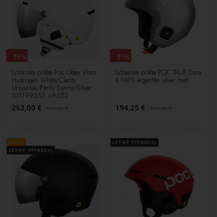
-10%
-31%
Lyžiarska prilba Poc Obex Visor
Lyžiarska prilba POC Skull Dura
Hydrogen White/Clarity
X MIPS argentite silver matt
Universal/Partly Sunny/Silver
101199655 69652
252,00 €
194,25 €
280,00
€
280,00
€
NOVÉ
LETNÝ VÝPREDAJ
LETNÝ VÝPREDAJ