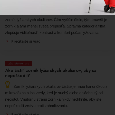
okuliare?
Kategória filtra S0 až S4 určuje, koľko svetla prepustí
zorník lyžiarskych okuliarov. Čím vyššie číslo, tým tmavší je
zorník a tým menej svetla prepúšťa. Správna kategória filtra
zlepšuje viditeľnosť, kontrast a komfort počas lyžovania.
Prečítajte si viac
Lyžiarske okuliare
Ako čistiť zorník lyžiarskych okuliarov, aby sa
nepoškodil?
Zorník lyžiarskych okuliarov čistite jemnou handričkou z
mikrovlákna a iba vtedy, keď je suchý alebo opláchnutý od
nečistôt. Vnútornú stranu zorníka nikdy nedrhnite, aby ste
nepoškodili vrstvu proti zahmlievaniu.
Prečítajte si viac