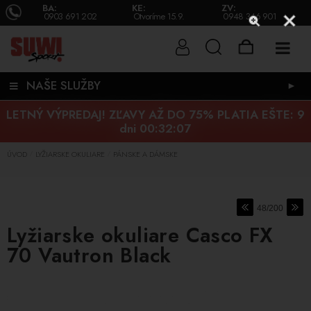
BA:
KE:
ZV:
0903 691 202
Otvoríme 15.9.
0948 346 901
NAŠE SLUŽBY
►
LETNÝ VÝPREDAJ! ZĽAVY AŽ DO 75% PLATIA EŠTE:
9
dni 00:32:06
ÚVOD
LYŽIARSKE OKULIARE
PÁNSKE A DÁMSKE
/
/
48/200
Lyžiarske okuliare Casco FX
70 Vautron Black