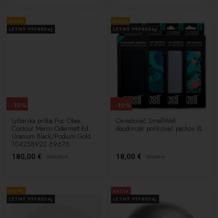
NOVÉ
NOVÉ
LETNÝ VÝPREDAJ
LETNÝ VÝPREDAJ
-10%
-10%
Lyžiarska prilba Poc Obex
Osviežovač SmellWell
Contour Marco Odermatt Ed.
deodorizér pohlcovač pachov XL
Uranium Black/Podium Gold
104258922 69676
180,00 €
18,00 €
200,00
€
20,00
€
NOVÉ
AKCIA
LETNÝ VÝPREDAJ
LETNÝ VÝPREDAJ