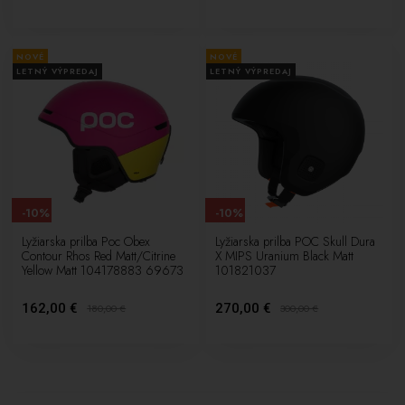
NOVÉ
NOVÉ
LETNÝ VÝPREDAJ
LETNÝ VÝPREDAJ
-10%
-10%
Lyžiarska prilba Poc Obex
Lyžiarska prilba POC Skull Dura
Contour Rhos Red Matt/Citrine
X MIPS Uranium Black Matt
Yellow Matt 104178883 69673
101821037
162,00 €
270,00 €
180,00
€
300,00
€