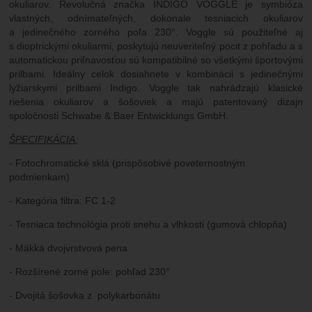
okuliarov. Revolučná značka INDIGO VOGGLE je symbióza
vlastných, odnímateľných, dokonale tesniacich okuliarov
a jedinečného zorného poľa 230°. Voggle sú použiteľné aj
s dioptrickými okuliarmi, poskytujú neuveriteľný pocit z pohľadu a s
automatickou priľnavosťou sú kompatibilné so všetkými športovými
prilbami. Ideálny celok dosiahnete v kombinácii s jedinečnými
lyžiarskymi prilbami Indigo. Voggle tak nahrádzajú klasické
riešenia okuliarov a šošoviek a majú patentovaný dizajn
spoločnosti Schwabe & Baer Entwicklungs GmbH.
ŠPECIFIKÁCIA:
- Fotochromatické sklá (prispôsobivé poveternostným
podmienkam)
- Kategória filtra: FC 1-2
- Tesniaca technológia proti snehu a vlhkosti (gumová chlopňa)
- Mäkká dvojvrstvová pena
- Rozšírené zorné pole: pohľad 230°
- Dvojitá šošovka z polykarbonátu