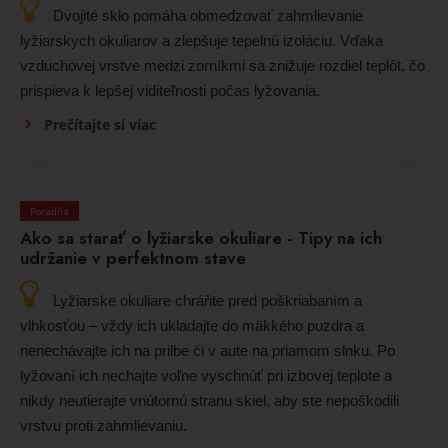
Dvojité sklo pomáha obmedzovať zahmlievanie
lyžiarskych okuliarov a zlepšuje tepelnú izoláciu. Vďaka
vzduchovej vrstve medzi zorníkmi sa znižuje rozdiel teplôt, čo
prispieva k lepšej viditeľnosti počas lyžovania.
Prečítajte si viac
Poradňa
Ako sa starať o lyžiarske okuliare - Tipy na ich
udržanie v perfektnom stave
Lyžiarske okuliare chráňte pred poškriabaním a
vlhkosťou – vždy ich ukladajte do mäkkého puzdra a
nenechávajte ich na prilbe či v aute na priamom slnku. Po
lyžovaní ich nechajte voľne vyschnúť pri izbovej teplote a
nikdy neutierajte vnútornú stranu skiel, aby ste nepoškodili
vrstvu proti zahmlievaniu.