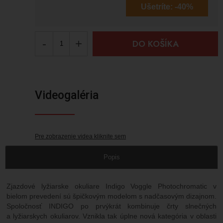
Ušetríte:
-40%
-
+
DO KOŠÍKA
Videogaléria
Pre zobrazenie videa kliknite sem
Popis
Zjazdové lyžiarske okuliare Indigo Voggle Photochromatic v
bielom prevedení sú špičkovým modelom s nadčasovým dizajnom.
Spoločnosť INDIGO po prvýkrát kombinuje črty slnečných
a lyžiarskych okuliarov. Vznikla tak úplne nová kategória v oblasti