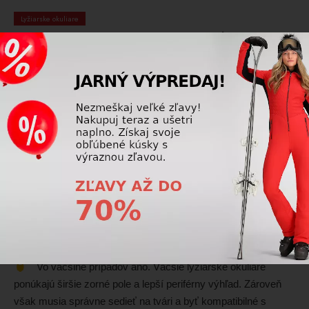
Lyžiarske okuliare
Prečo sa mi lyžiarske okuliare často zahmlievajú?
Lyžiarske okuliare sa zahmlievajú najčastejšie kvôli
vlhkosti a teplotnému rozdielu medzi vnútrom okuliarov a
vonkajším prostredím. Prispieva k tomu zlé odvetranie,
poškodená antifog úprava, nesprávne nosenie alebo
kombinácia s nevhodnou prilbou či kuklou.
Prečítajte si viac
Lyžiarske okuliare
Sú väčšie lyžiarske okuliare lepšie na výhľad?
Vo väčšine prípadov áno. Väčšie lyžiarske okuliare
ponúkajú širšie zorné pole a lepší periférny výhľad. Zároveň
však musia správne sedieť na tvári a byť kompatibilné s