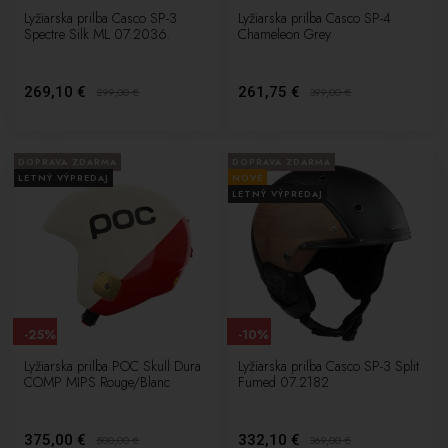
Lyžiarska prilba Casco SP-3
Lyžiarska prilba Casco SP-4
Spectre Silk ML 07.2036.
Chameleon Grey
269,10 €
261,75 €
299,00
€
399,00
€
DOPRAVA ZDARMA
DOPRAVA ZDARMA
LETNÝ VÝPREDAJ
NOVÉ
LETNÝ VÝPREDAJ
-25%
-10%
Lyžiarska prilba POC Skull Dura
Lyžiarska prilba Casco SP-3 Split
COMP MIPS Rouge/Blanc
Fumed 07.2182
375,00 €
332,10 €
500,00
€
369,00
€