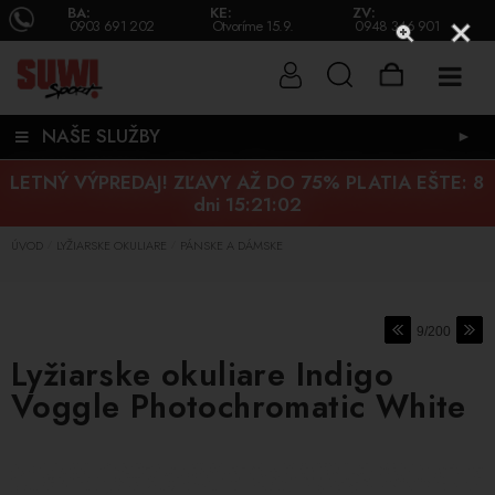
BA:
KE:
ZV:
0903 691 202
Otvoríme 15.9.
0948 346 901
NAŠE SLUŽBY
►
LETNÝ VÝPREDAJ! ZĽAVY AŽ DO 75% PLATIA EŠTE:
8
dni 15:21:01
ÚVOD
LYŽIARSKE OKULIARE
PÁNSKE A DÁMSKE
/
/
9/200
Lyžiarske okuliare Indigo
Voggle Photochromatic White