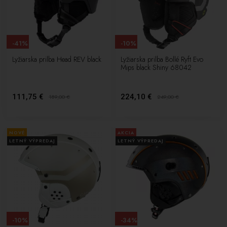
-41%
-10%
Lyžiarska prilba Head REV black
Lyžiarska prilba Bollé Ryft Evo
Mips black Shiny 68042
111,75 €
224,10 €
189,00
€
249,00
€
NOVÉ
AKCIA
LETNÝ VÝPREDAJ
LETNÝ VÝPREDAJ
-10%
-34%