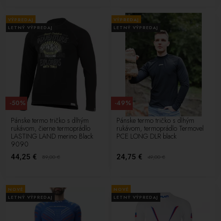
VÝPREDAJ
VÝPREDAJ
LETNÝ VÝPREDAJ
LETNÝ VÝPREDAJ
-50%
-49%
Pánske termo tričko s dlhým
Pánske termo tričko s dlhým
rukávom, čierne termoprádlo
rukávom, termoprádlo Termovel
LASTING LAND merino Black
PCE LONG DLR black
9090
44,25 €
24,75 €
89,00
€
49,00
€
NOVÉ
NOVÉ
LETNÝ VÝPREDAJ
LETNÝ VÝPREDAJ