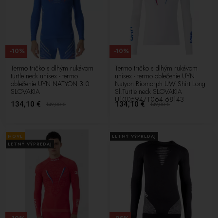
-10%
-10%
Termo tričko s dlhým rukávom
Termo tričko s dlhým rukávom
turtle neck unisex - termo
unisex - termo oblečenie UYN
oblečenie UYN NATYON 3.0
Natyon Biomorph UW Shirt Long
SLOVAKIA
Sl.Turtle neck SLOVAKIA
U100594/T064 68143
134,10 €
134,10 €
149,00
€
149,00
€
NOVÉ
LETNÝ VÝPREDAJ
LETNÝ VÝPREDAJ