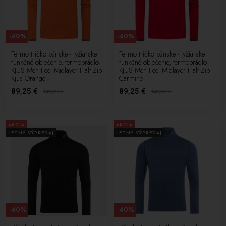
-40%
-40%
Termo tričko pánske - lyžiarske
Termo tričko pánske - lyžiarske
funkčné oblečenie, termoprádlo
funkčné oblečenie, termoprádlo
KJUS Men Feel Midlayer Half-Zip
KJUS Men Feel Midlayer Half-Zip
Kjus Orange
Carmine
89,25 €
89,25 €
149,00
€
149,00
€
AKCIA
AKCIA
LETNÝ VÝPREDAJ
LETNÝ VÝPREDAJ
-40%
-40%