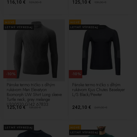
116,10 €
125,10 €
129,00
€
139,00
€
NOVÉ
NOVÉ
LETNÝ VÝPREDAJ
LETNÝ VÝPREDAJ
-10%
-10%
Pánske termo tričko s dlhým
Pánske termo tričko s dlhým
rukávom Man Elevatyon
rukávom Kjus Chutes Baselayer
Biomorph UW Shirt Long sleeve
L/S Black/Pewter
Turtle neck, grey melange
U100510 G142 67833
125,10 €
242,10 €
139,00
€
269,00
€
LETNÝ VÝPREDAJ
NOVÉ
LETNÝ VÝPREDAJ