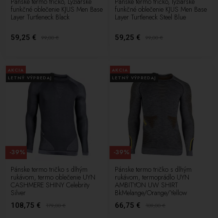
Pánske termo tričko, Lyžiarske
Pánske termo tričko, lyžiarske
funkčné oblečenie KJUS Men Base
funkčné oblečenie KJUS Men Base
Layer Turtleneck Black
Layer Turtleneck Steel Blue
59,25 €
59,25 €
99,00
€
99,00
€
AKCIA
AKCIA
LETNÝ VÝPREDAJ
LETNÝ VÝPREDAJ
-39%
-39%
Pánske termo tričko s dlhým
Pánske termo tričko s dlhým
rukávom, termo oblečenie UYN
rukávom, termoprádlo UYN
CASHMERE SHINY Celebrity
AMBITYON UW SHIRT
Silver
BkMelange/Orange/Yellow
108,75 €
66,75 €
179,00
€
109,00
€