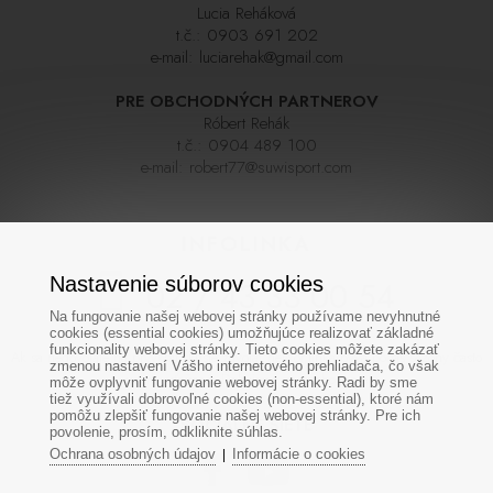
Lucia Reháková
t.č.:
0903 691 202
e-mail:
luciarehak@gmail.com
PRE OBCHODNÝCH PARTNEROV
Róbert Rehák
t.č.:
0904 489 100
e-mail:
robert77@suwisport.com
INFOLINKA
Nastavenie súborov cookies
02 / 43 33 00 54
Na fungovanie našej webovej stránky používame nevyhnutné
cookies (essential cookies) umožňujúce realizovať základné
funkcionality webovej stránky. Tieto cookies môžete zakázať
Ak sa nedovoláte na prvýkrát skúste zavolať neskôr,linka býva počas sezóny často
zmenou nastavení Vášho internetového prehliadača, čo však
veľmi vyťažená. Ďakujeme za pochopenie
môže ovplyvniť fungovanie webovej stránky. Radi by sme
tiež využívali dobrovoľné cookies (non-essential), ktoré nám
pomôžu zlepšiť fungovanie našej webovej stránky. Pre ich
SOCIÁLNE SIETE
povolenie, prosím, odkliknite súhlas.
Ochrana osobných údajov
Informácie o cookies
|