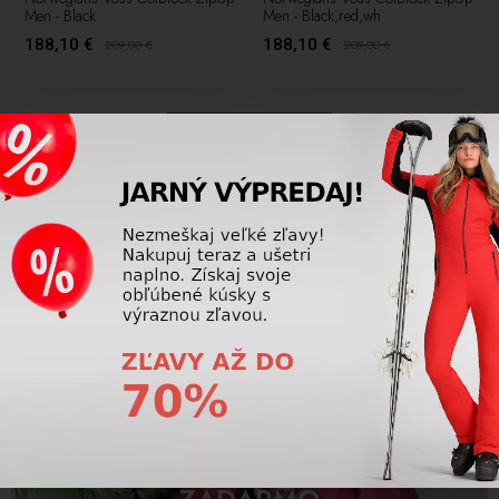
Men - Black
Men - Black,red,wh
188,10 €
188,10 €
209,00
€
209,00
€
24 ďalších
1
2
VÝSTROJ PRE VAŠE DETI