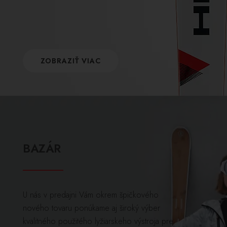
ZOBRAZIŤ VIAC
BAZÁR
U nás v predajni Vám okrem špičkového
nového tovaru ponúkame aj široký výber
kvalitného použitého lyžiarskeho výstroja pre