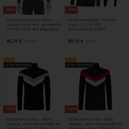
-25%
-10%
Pánske termo tričko s dlhým
Pánske termoprádlo UYN Man
rukávom round neck, termoprádlo
Visyon 2.0 UW SET
UYN RESILYON dark blue/yellow
black/anthracite 67805
96,75 €
89,10 €
129,00
€
99,00
€
NOVÉ
NOVÉ
LETNÝ VÝPREDAJ
LETNÝ VÝPREDAJ
-10%
-10%
Pánske termo tričko s dlhým
Pánske termo tričko s dlhým
rukávom, merino termoprádlo We
rukávom, merino termoprádlo We
Norwegians Voss ColBlock ZipUp
Norwegians Voss ColBlock ZipUp