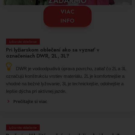
ZADARMO
VIAC
INFO
Lyžiarske oblečenie
Pri lyžiarskom oblečení ako sa vyznať v
označeniach DWR, 2L, 3L?
DWR je vodoodpudivá úprava povrchu, zatiaľ čo 2L a 3L
označujú konštrukciu vrstiev materiálu. 2L je komfortnejšie a
vhodné na bežné lyžovanie, 3L je technickejšie, odolnejšie a
lepšie dýcha pri aktívnej jazde.
Prečítajte si viac
Lyžiarske oblečenie