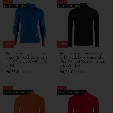
AKCIA
AKCIA
ďalšie. Tieto značky sú známe pre svoju vysokú kvalitu, technické
LETNÝ VÝPREDAJ
LETNÝ VÝPREDAJ
inovácie a výkonnosť. Vyberte si tričko, ktoré vyhovuje vašim
požiadavkám a získajte spoľahlivý a výkonný kúsok oblečenia pre
vaše zimné športové aktivity.
-35%
-40%
Termo tričko s dlhým rukávom
Termo tričko pánske - lyžiarske
unisex - termo oblečenie UYN
funkčné oblečenie, termoprádlo
NATYON 2.0 SLOVAKIA UW
KJUS Men Feel Midlayer Half-Zip
SHIRT
Black-Dark Dusk
96,75 €
89,25 €
149,00
€
149,00
€
AKCIA
AKCIA
LETNÝ VÝPREDAJ
LETNÝ VÝPREDAJ