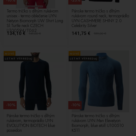
-10%
-25%
Termo tričko s dlhým rukávom
Pánske termo tričko s dlhým
unisex - termo oblečenie UYN
rukávom round neck, termoprádlo
Natyon Biomorph UW Shirt Long
UYN CASHMERE SHINY 2.0
Sl.Turtle neck CZECH
Celebrity Silver
U100594/T062
134,10 €
141,75 €
149,00
€
189,00
€
NOVÉ
NOVÉ
LETNÝ VÝPREDAJ
LETNÝ VÝPREDAJ
-10%
-10%
Pánske termo tričko s dlhým
Pánske termo tričko s dlhým
rukávom, termoprádlo UYN
rukávom UYN Man Elevatyon
EVOLUTYON BIOTECH blue
Biomorph, blue atoll U100510
poseidon
K511