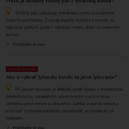
Prečo je dôležitý snežný pás v lyžiarskej bunde?
Snežný pás zabraňuje prenikaniu snehu a studeného
vzduchu pod bundu. Zvyšuje tepelný komfort a oceníte ho
najmä pri pádoch, jazde v hlbokom snehu alebo vo veternom
počasí.
Prečítajte si viac
Lyžiarske oblečenie
Ako si vybrať lyžiarsku bundu na jarné lyžovanie?
Pri jarnom lyžovaní je dôležité zvoliť bundu s dostatočnou
priedušnosťou, variabilným odvetrávaním a primeranou
ochranou pred vetrom a vlhkosťou. Ľahšia izolačná vrstva a
možnosť vrstvenia pomáhajú prispôsobiť sa meniacim sa
teplotám.
Prečítajte si viac