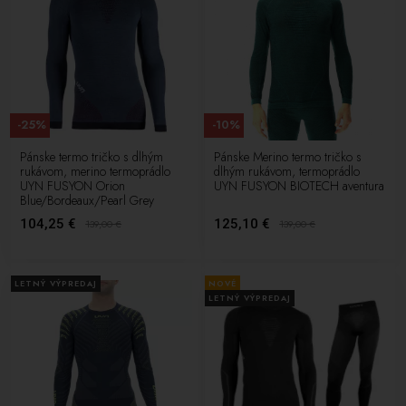
-25%
-10%
Pánske termo tričko s dlhým
Pánske Merino termo tričko s
rukávom, merino termoprádlo
dlhým rukávom, termoprádlo
UYN FUSYON Orion
UYN FUSYON BIOTECH aventura
Blue/Bordeaux/Pearl Grey
104,25 €
125,10 €
139,00
€
139,00
€
LETNÝ VÝPREDAJ
NOVÉ
LETNÝ VÝPREDAJ