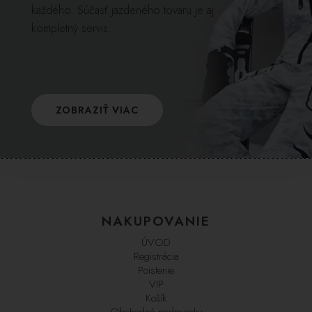
každého. Súčasť jazdeného tovaru je aj
kompletný servis.
ZOBRAZIŤ VIAC
NAKUPOVANIE
ÚVOD
Registrácia
Poistenie
VIP
Košík
Obchodné podmienky