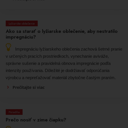
Lyžiarske oblečenie
Ako sa starať o lyžiarske oblečenie, aby nestratilo
impregnáciu?
Impregnáciu lyžiarskeho oblečenia zachová šetrné pranie
v určených pracích prostriedkoch, vynechanie aviváže,
správne sušenie a pravidelná obnova impregnácie podľa
intenzity používania. Dôležité je dodržiavať odporúčania
výrobcu a nepreťažovať materiál zbytočne častým praním.
Prečítajte si viac
Poradňa
Prečo nosiť v zime čiapku?