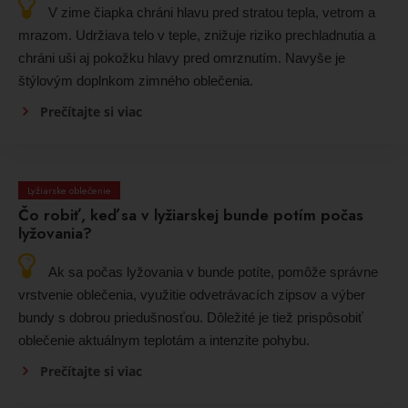
V zime čiapka chráni hlavu pred stratou tepla, vetrom a
mrazom. Udržiava telo v teple, znižuje riziko prechladnutia a
chráni uši aj pokožku hlavy pred omrznutím. Navyše je
štýlovým doplnkom zimného oblečenia.
Prečítajte si viac
Lyžiarske oblečenie
Čo robiť, keď sa v lyžiarskej bunde potím počas
lyžovania?
Ak sa počas lyžovania v bunde potíte, pomôže správne
vrstvenie oblečenia, využitie odvetrávacích zipsov a výber
bundy s dobrou priedušnosťou. Dôležité je tiež prispôsobiť
oblečenie aktuálnym teplotám a intenzite pohybu.
Prečítajte si viac