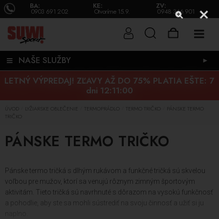
BA:
KE:
ZV:
0903 691 202
Otvoríme 15.9.
0948 346 901
NAŠE SLUŽBY
►
LETNÝ VÝPREDAJ! ZĽAVY AŽ DO 75% PLATIA EŠTE:
7
dni 12:10:59
ÚVOD
LYŽIARSKE OBLEČENIE
TERMOPRÁDLO
TERMO TRIČKO
PÁNSKE TERMO
/
/
/
/
TRIČKO
PÁNSKE TERMO TRIČKO
Pánske termo tričká s dlhým rukávom a funkčné tričká sú skvelou
voľbou pre mužov, ktorí sa venujú rôznym zimným športovým
aktivitám. Tieto tričká sú navrhnuté s dôrazom na vysokú funkčnosť
a pohodlie, aby ste sa mohli sústrediť na svoju činnosť a užiť si ju
naplno.