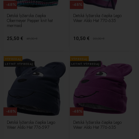
-48%
-48%
Detská lyžiarska čiapka
Detská lyžiarska čiapka Lego
Obermeyer Pepper knit hat
Wear Aldo Hat 770-635
mermaid
25,50 €
10,50 €
49,00
€
20,00
€
VÝPREDAJ
VÝPREDAJ
LETNÝ VÝPREDAJ
LETNÝ VÝPREDAJ
-48%
-48%
Detská lyžiarska čiapka Lego
Detská lyžiarska čiapka Lego
Wear Aldo Hat 776-597
Wear Aldo Hat 776-635