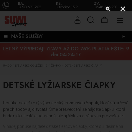
BA:
KE:
ZV:
0903 691 202
Otvoríme 15.9.
0948 346 901
NAŠE SLUŽBY
►
LETNÝ VÝPREDAJ! ZĽAVY AŽ DO 75% PLATIA EŠTE:
9
dni 04:24:16
ÚVOD
LYŽIARSKE OBLEČENIE
ČIAPKY
DETSKÉ LYŽIARSKE ČIAPKY
/
/
/
DETSKÉ LYŽIARSKE ČIAPKY
Ponúkame aj široký výber detských zimných čiapok, ktoré sú určené
pre chlapcov aj dievčatá. Sme presvedčení, že nájdete čiapku, ktorá
bude nielen teplá a ochranná, ale aj štýlová a zábavná pre vaše deti.
V našej ponuke nájdete detské fleecové čiapky, ktoré sú ideálne na