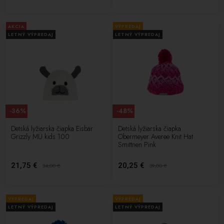
AKCIA
VÝPREDAJ
LETNÝ VÝPREDAJ
LETNÝ VÝPREDAJ
-36%
-48%
Detská lyžiarska čiapka Eisbär
Detská lyžiarska čiapka
Grizzly MÜ kids 100
Obermeyer Averee Knit Hat
Smittnen Pink
21,75 €
20,25 €
34,00
€
39,00
€
VÝPREDAJ
VÝPREDAJ
LETNÝ VÝPREDAJ
LETNÝ VÝPREDAJ