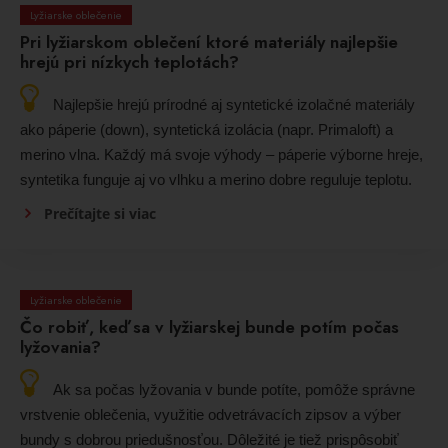
Lyžiarske oblečenie
Pri lyžiarskom oblečení ktoré materiály najlepšie
hrejú pri nízkych teplotách?
Najlepšie hrejú prírodné aj syntetické izolačné materiály
ako páperie (down), syntetická izolácia (napr. Primaloft) a
merino vlna. Každý má svoje výhody – páperie výborne hreje,
syntetika funguje aj vo vlhku a merino dobre reguluje teplotu.
Prečítajte si viac
Lyžiarske oblečenie
Čo robiť, keď sa v lyžiarskej bunde potím počas
lyžovania?
Ak sa počas lyžovania v bunde potíte, pomôže správne
vrstvenie oblečenia, využitie odvetrávacích zipsov a výber
bundy s dobrou priedušnosťou. Dôležité je tiež prispôsobiť