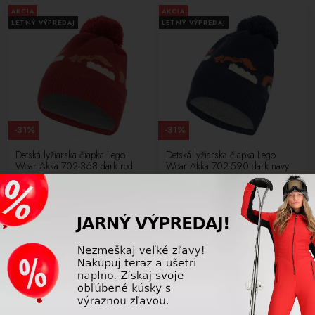
AKCIA
AKCIA
LETNÝ VÝPREDAJ
LETNÝ VÝPREDAJ
-31%
-31%
Detská lyžiarska čiapka Lego
Detská lyžiarska čiapka Lego
Wear Akka 702-368 dark red
Wear Akka 702-590 dark navy
17,25 €
17,25 €
25,00
€
25,00
€
24 ďalších