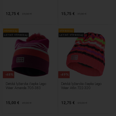
12,75 €
15,75 €
25,00
€
31,00
€
VÝPREDAJ
VÝPREDAJ
LETNÝ VÝPREDAJ
LETNÝ VÝPREDAJ
-48%
-49%
Detská lyžiarska čiapka Lego
Detská lyžiarska čiapka Lego
Wear Amanda 705-383
Wear Atlin 722-320
15,00 €
12,75 €
29,00
€
25,00
€