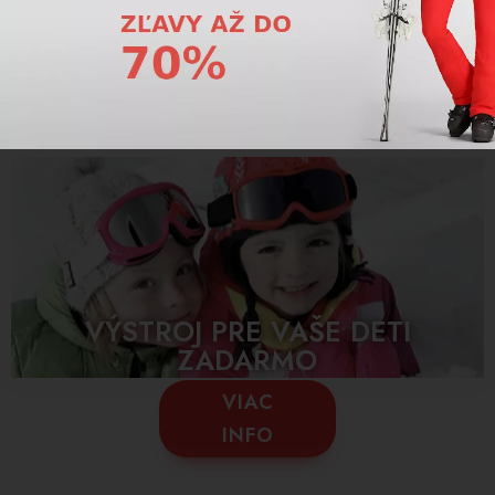
1
2
3
4
Detské zimné čiapky z našej ponuky poskytujú maximálne teplo a
svojím vzhľadom zaujmú každé dieťa.
VÝSTROJ PRE VAŠE DETI
ZADARMO
VIAC
INFO