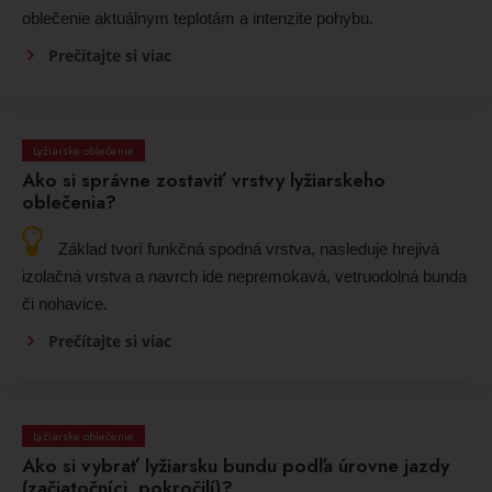
oblečenie aktuálnym teplotám a intenzite pohybu.
Prečítajte si viac
Lyžiarske oblečenie
Ako si správne zostaviť vrstvy lyžiarskeho
oblečenia?
Základ tvorí funkčná spodná vrstva, nasleduje hrejivá
izolačná vrstva a navrch ide nepremokavá, vetruodolná bunda
či nohavice.
Prečítajte si viac
Lyžiarske oblečenie
Ako si vybrať lyžiarsku bundu podľa úrovne jazdy
(začiatočníci, pokročilí)?