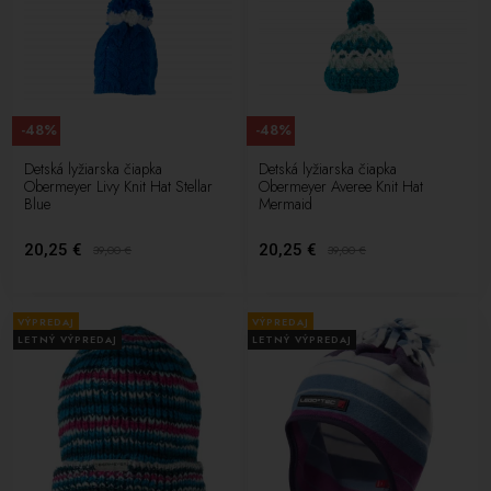
-48%
-48%
Detská lyžiarska čiapka
Detská lyžiarska čiapka
Obermeyer Livy Knit Hat Stellar
Obermeyer Averee Knit Hat
Blue
Mermaid
20,25 €
20,25 €
39,00
€
39,00
€
VÝPREDAJ
VÝPREDAJ
LETNÝ VÝPREDAJ
LETNÝ VÝPREDAJ