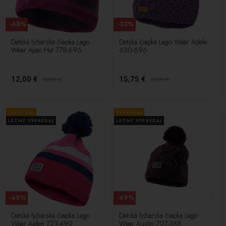
-48%
-32%
Detská lyžiarska čiapka Lego
Detská čiapka Lego Wear Adele
Wear Ayan Hat 778-696
630-696
12,00 €
15,75 €
23,00
€
23,00
€
VÝPREDAJ
VÝPREDAJ
LETNÝ VÝPREDAJ
LETNÝ VÝPREDAJ
-49%
-49%
Detská lyžiarska čiapka Lego
Detská lyžiarska čiapka Lego
Wear Aiden 723-490
Wear Austin 707-388