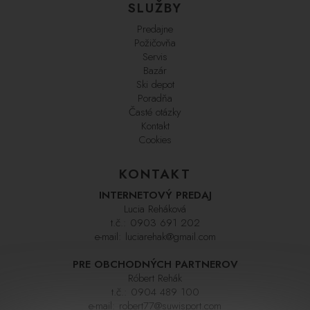
SLUŽBY
Predajne
Požičovňa
Servis
Bazár
Ski depot
Poradňa
Časté otázky
Kontakt
Cookies
KONTAKT
INTERNETOVÝ PREDAJ
Lucia Reháková
t.č.:
0903 691 202
e-mail:
luciarehak@gmail.com
PRE OBCHODNÝCH PARTNEROV
Róbert Rehák
t.č.:
0904 489 100
e-mail:
robert77@suwisport.com