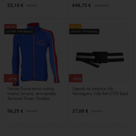
53,10 €
696,75 €
59,00
€
1 099,00
€
AKCIA
NOVÉ
LETNÝ VÝPREDAJ
LETNÝ VÝPREDAJ
-37%
-10%
Pánska flisová termo mikina
Opasok na nohavice We
modrá/červená, termoprádlo
Norwegians Vida Belt 2158 black
Termovel Power Slovakia
56,25 €
27,00 €
89,00
€
30,00
€