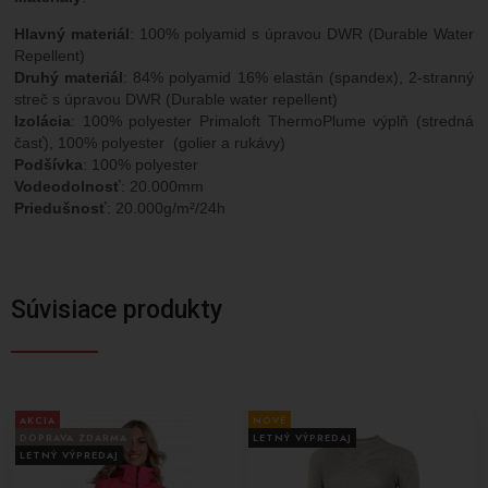
Hlavný materiál
: 100% polyamid s úpravou DWR (Durable Water
Repellent)
Druhý materiál
: 84% polyamid 16% elastán (spandex), 2-stranný
streč s úpravou DWR (Durable water repellent)
Izolácia
: 100% polyester Primaloft ThermoPlume výplň (stredná
časť), 100% polyester (golier a rukávy)
Podšívka
: 100% polyester
Vodeodolnosť
: 20.000mm
Priedušnosť
: 20.000g/m²/24h
Súvisiace produkty
AKCIA
NOVÉ
DOPRAVA ZDARMA
LETNÝ VÝPREDAJ
LETNÝ VÝPREDAJ