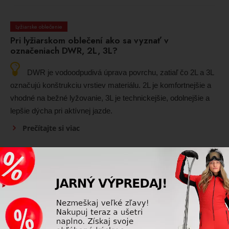
Lyžiarske oblečenie
Pri lyžiarskom oblečení ako sa vyznať v
označeniach DWR, 2L, 3L?
DWR je vodoodpudivá úprava povrchu, zatiaľ čo 2L a 3L
označujú konštrukciu vrstiev materiálu. 2L je komfortnejšie a
vhodné na bežné lyžovanie, 3L je technickejšie, odolnejšie a
lepšie dýcha pri aktívnej jazde.
Prečítajte si viac
Lyžiarske oblečenie
Ako si vybrať lyžiarsku bundu podľa úrovne jazdy
(začiatočníci, pokročilí)?
Začiatočníci ocenia pohodlné a teplejšie bundy, pokročilí