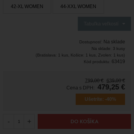
42-XL WOMEN
44-XXL WOMEN
Tabuľka veľkostí
Na sklade
Dostupnosť:
Na sklade:
3 kusy
(Bratislava: 1 kus, Košice: 1 kus, Zvolen: 1 kus)
63419
Kód produktu:
799,00
€
639,00
€
479,25
€
Cena s DPH:
Ušetríte:
-40%
-
+
DO KOŠÍKA