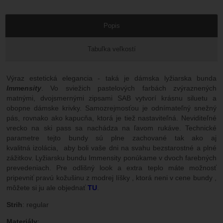
Popis
Tabuľka veľkostí
Výraz estetická elegancia - taká je dámska lyžiarska bunda
Immensity
. Vo sviežich pastelových farbách zvýraznených
matnými, dvojsmernými zipsami SAB vytvorí krásnu siluetu a
obopne dámske krivky. Samozrejmosťou je odnímateľný snežný
pás, rovnako ako kapucňa, ktorá je tiež nastaviteľná. Neviditeľné
vrecko na ski pass sa nachádza na ľavom rukáve. Technické
parametre tejto bundy sú plne zachované tak ako aj
kvalitná izolácia, aby boli vaše dni na svahu bezstarostné a plné
zážitkov. Lyžiarsku bundu Immensity ponúkame v dvoch farebných
prevedeniach. Pre odlišný look a extra teplo máte možnosť
pripevniť pravú kožušinu z modrej líšky , ktorá neni v cene bundy ,
môžete si ju ale objednať
TU
.
Strih
: regular
Materiály
: