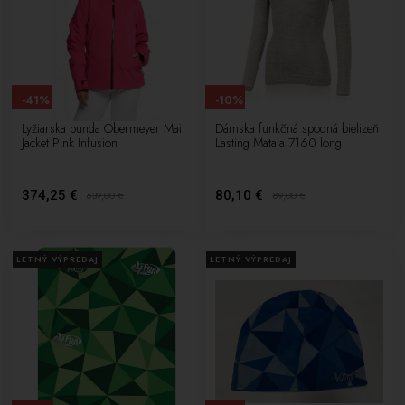
-41%
-10%
Lyžiarska bunda Obermeyer Mai
Dámska funkčná spodná bielizeň
Jacket Pink Infusion
Lasting Matala 7160 long
374,25 €
80,10 €
639,00
€
89,00
€
LETNÝ VÝPREDAJ
LETNÝ VÝPREDAJ