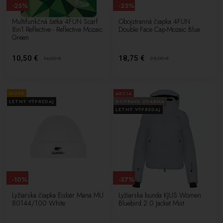
-25%
-25%
Multifunkčná šatka 4FUN Scarf
Obojstranná čiapka 4FUN
8in1 Reflective - Reflective Mozaic
Double Face Cap-Mozaic Blue
Green
10,50 €
18,75 €
14,00
€
25,00
€
NOVÉ
AKCIA
LETNÝ VÝPREDAJ
DOPRAVA ZDARMA
LETNÝ VÝPREDAJ
-10%
-37%
Lyžiarska čiapka Eisbär Mana MÜ
Lyžiarska bunda KJUS Women
80144/100 White
Bluebird 2.0 Jacket Mist