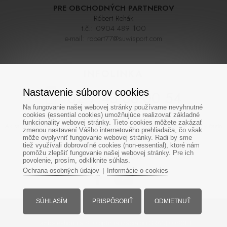
PRE OBCHODNÝCH PARTNEROV
Róbert Rehák
t.č.:
0904 489 100
e-mail:
robert77@suwisport.com
INFOLINKA
Nastavenie súborov cookies
02 / 43 33 00 54
Na fungovanie našej webovej stránky používame nevyhnutné
cookies (essential cookies) umožňujúce realizovať základné
funkcionality webovej stránky. Tieto cookies môžete zakázať
Ak sa nedovoláte na prvýkrát skúste zavolať neskôr,linka býva počas sezóny často
zmenou nastavení Vášho internetového prehliadača, čo však
veľmi vyťažená. Ďakujeme za pochopenie
môže ovplyvniť fungovanie webovej stránky. Radi by sme
tiež využívali dobrovoľné cookies (non-essential), ktoré nám
pomôžu zlepšiť fungovanie našej webovej stránky. Pre ich
SOCIÁLNE SIETE
povolenie, prosím, odkliknite súhlas.
Ochrana osobných údajov
Informácie o cookies
|
SÚHLASÍM
PRISPÔSOBIŤ
ODMIETNUŤ
Všetky práva vyhradené - www.suwisport.sk
Tvorba eshopu
a
SEO optimalizácia
od GRANDIOSOFT