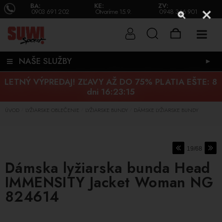
BA:
KE:
ZV:
0903 691 202
Otvoríme 15.9.
0948 346 901
NAŠE SLUŽBY
►
LETNÝ VÝPREDAJ! ZĽAVY AŽ DO 75% PLATIA EŠTE:
8
dni 16:23:14
ÚVOD
LYŽIARSKE OBLEČENIE
LYŽIARSKE BUNDY
DÁMSKE LYŽIARSKE BUNDY
/
/
/
19/68
Dámska lyžiarska bunda Head
IMMENSITY Jacket Woman NG
824614