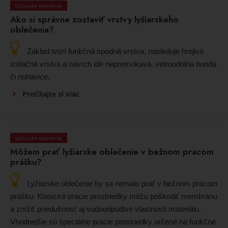
Lyžiarske oblečenie
Ako si správne zostaviť vrstvy lyžiarskeho
oblečenia?
Základ tvorí funkčná spodná vrstva, nasleduje hrejivá
izolačná vrstva a navrch ide nepremokavá, vetruodolná bunda
či nohavice.
Prečítajte si viac
Lyžiarske oblečenie
Môžem prať lyžiarske oblečenie v bežnom pracom
prášku?
Lyžiarske oblečenie by sa nemalo prať v bežnom pracom
prášku. Klasické pracie prostriedky môžu poškodiť membránu
a znížiť priedušnosť aj vodoodpudivé vlastnosti materiálu.
Vhodnejšie sú špeciálne pracie prostriedky určené na funkčné