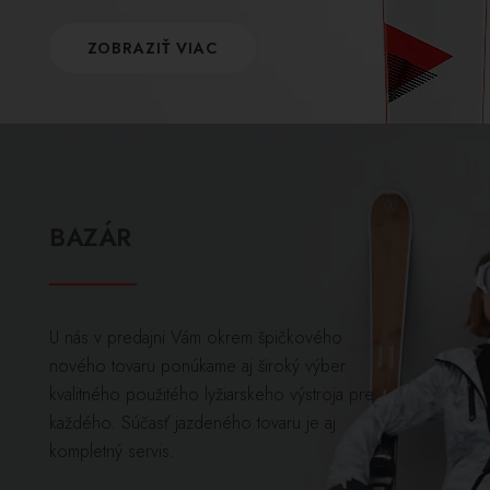
ZOBRAZIŤ VIAC
BAZÁR
U nás v predajni Vám okrem špičkového
nového tovaru ponúkame aj široký výber
kvalitného použitého lyžiarskeho výstroja pre
každého. Súčasť jazdeného tovaru je aj
kompletný servis.