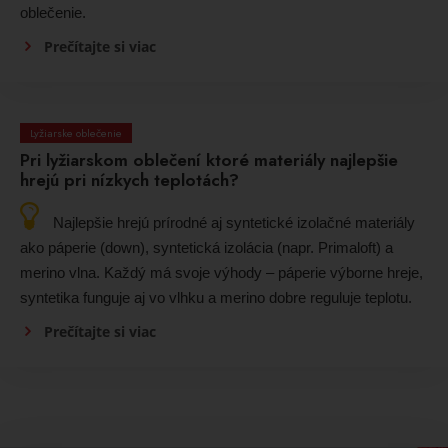
oblečenie.
Prečítajte si viac
Lyžiarske oblečenie
Pri lyžiarskom oblečení ktoré materiály najlepšie
hrejú pri nízkych teplotách?
Najlepšie hrejú prírodné aj syntetické izolačné materiály
ako páperie (down), syntetická izolácia (napr. Primaloft) a
merino vlna. Každý má svoje výhody – páperie výborne hreje,
syntetika funguje aj vo vlhku a merino dobre reguluje teplotu.
Prečítajte si viac