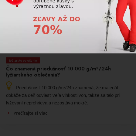
by mali hľadať vyváženie medzi priedušnosťou a ochranou a
športoví lyžiari potrebujú technické bundy s vysokou
priedušnosťou, nízkou hmotnosťou a dobrou ochranou proti
vetru a vode.
Prečítajte si viac
Lyžiarske oblečenie
Čo znamená priedušnosť 10 000 g/m²/24h
lyžiarskeho oblečenia?
Priedušnosť 10 000 g/m²/24h znamená, že materiál
dokáže za deň odviesť veľa vlhkosti von, takže sa telo pri
lyžovaní neprehrieva a nezostáva mokré.
Prečítajte si viac