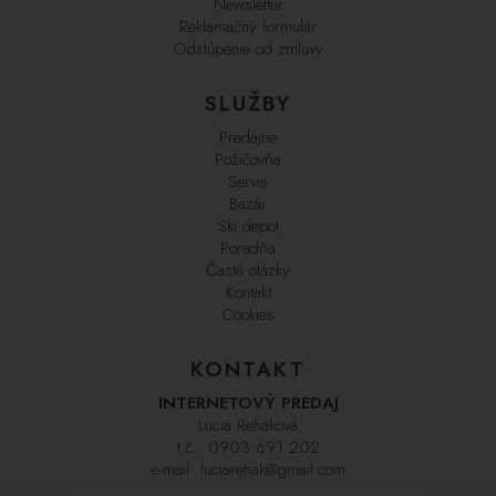
Newsletter
Reklamačný formulár
Odstúpenie od zmluvy
SLUŽBY
Predajne
Požičovňa
Servis
Bazár
Ski depot
Poradňa
Časté otázky
Kontakt
Cookies
KONTAKT
INTERNETOVÝ PREDAJ
Lucia Reháková
t.č.:
0903 691 202
e-mail:
luciarehak@gmail.com