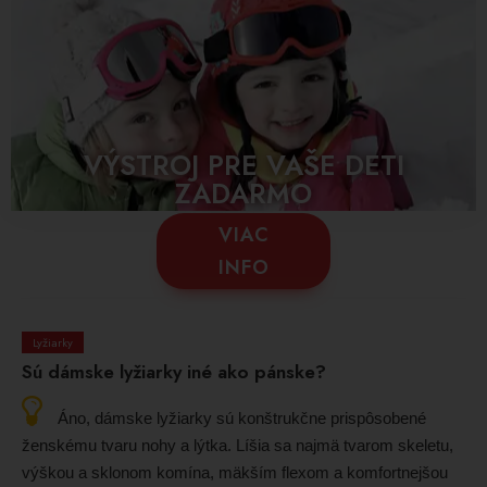
VÝSTROJ PRE VAŠE DETI
ZADARMO
VIAC
INFO
Lyžiarky
Sú dámske lyžiarky iné ako pánske?
Áno, dámske lyžiarky sú konštrukčne prispôsobené
ženskému tvaru nohy a lýtka. Líšia sa najmä tvarom skeletu,
výškou a sklonom komína, mäkším flexom a komfortnejšou