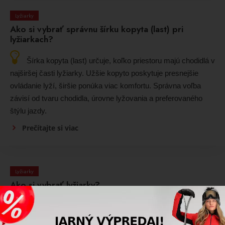
Lyžiarky
Ako si vybrať správnu šírku kopyta (last) pri
lyžiarkach?
Šírka kopyta (last) určuje, koľko priestoru majú chodidlá v
najširšej časti lyžiarky. Užšie kopyto poskytuje presnejšie
ovládanie lyží, širšie ponúka viac komfortu. Správna voľba
závisí od tvaru chodidla, úrovne lyžovania a preferovaného
štýlu jazdy.
Prečítajte si viac
Lyžiarky
Ako si vybrať lyžiarky?
Veľkosť lyžiarok sa vyberá podľa dĺžky chodidla v cm,
šírky nohy, tvaru priehlavku a tuhosti, ktorá zodpovedá úrovni