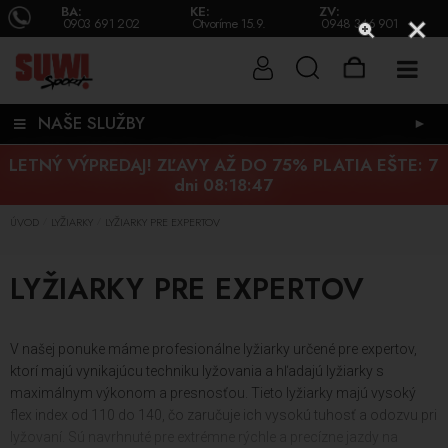
BA:
KE:
ZV:
0903 691 202
Otvoríme 15.9.
0948 346 901
NAŠE SLUŽBY
►
LETNÝ VÝPREDAJ! ZĽAVY AŽ DO 75% PLATIA EŠTE:
7
dni 08:18:46
ÚVOD
LYŽIARKY
LYŽIARKY PRE EXPERTOV
/
/
LYŽIARKY PRE EXPERTOV
V našej ponuke máme profesionálne lyžiarky určené pre expertov,
ktorí majú vynikajúcu techniku lyžovania a hľadajú lyžiarky s
maximálnym výkonom a presnosťou. Tieto lyžiarky majú vysoký
flex index od 110 do 140, čo zaručuje ich vysokú tuhosť a odozvu pri
lyžovaní. Sú navrhnuté pre extrémne rýchle a precízne jazdy na