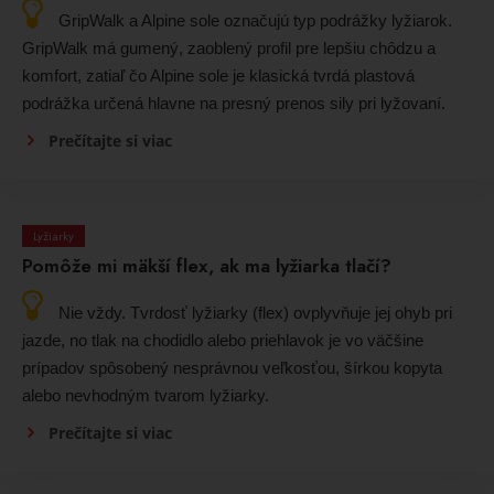
GripWalk a Alpine sole označujú typ podrážky lyžiarok.
GripWalk má gumený, zaoblený profil pre lepšiu chôdzu a
komfort, zatiaľ čo Alpine sole je klasická tvrdá plastová
podrážka určená hlavne na presný prenos sily pri lyžovaní.
Prečítajte si viac
Lyžiarky
Pomôže mi mäkší flex, ak ma lyžiarka tlačí?
Nie vždy. Tvrdosť lyžiarky (flex) ovplyvňuje jej ohyb pri
jazde, no tlak na chodidlo alebo priehlavok je vo väčšine
prípadov spôsobený nesprávnou veľkosťou, šírkou kopyta
alebo nevhodným tvarom lyžiarky.
Prečítajte si viac