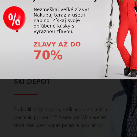
jazdy.
Prečítajte si viac
SKI DEPOT
Poškodil sa Vám výstroj kvôli nedostatočnému
ošetreniu po použití? Máme pre Vás riešenie
ktoré Vám ušetrí kopec peňazí a problémov.