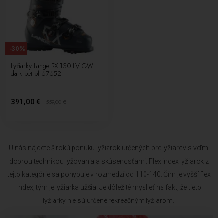
navštívte našu predajňu a poraďte sa s našimi odborníkmi. Radi vám
pomôžu vybrať vhodný model a poskytnú vám ďalšie informácie o
výkonových vlastnostiach lyžiarky a lyží.
-30%
Lyžiarky Lange RX 130 LV GW
dark petrol 67652
391,00 €
559,00
€
U nás nájdete širokú ponuku lyžiarok určených pre lyžiarov s veľmi
dobrou technikou lyžovania a skúsenosťami. Flex index lyžiarok z
tejto kategórie sa pohybuje v rozmedzí od 110-140. Čím je vyšší flex
index, tým je lyžiarka užšia. Je dôležité myslieť na fakt, že tieto
lyžiarky nie sú určené rekreačným lyžiarom.