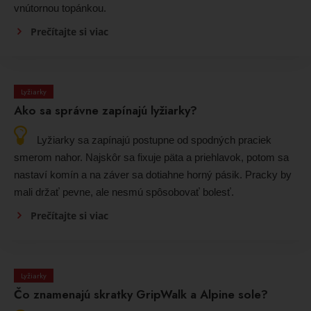
vnútornou topánkou.
Prečítajte si viac
Lyžiarky
Ako sa správne zapínajú lyžiarky?
Lyžiarky sa zapínajú postupne od spodných praciek
smerom nahor. Najskôr sa fixuje päta a priehlavok, potom sa
nastaví komín a na záver sa dotiahne horný pásik. Pracky by
mali držať pevne, ale nesmú spôsobovať bolesť.
Prečítajte si viac
Lyžiarky
Čo znamenajú skratky GripWalk a Alpine sole?