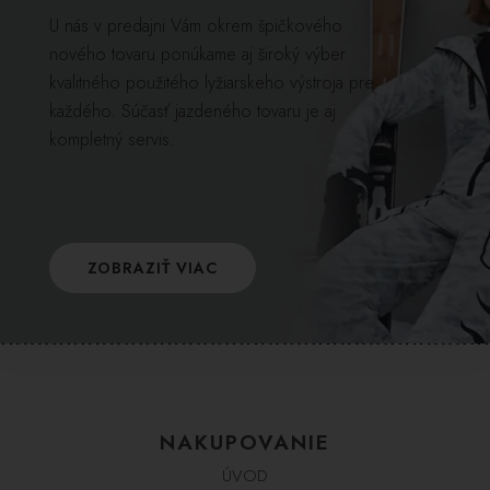
U nás v predajni Vám okrem špičkového
nového tovaru ponúkame aj široký výber
kvalitného použitého lyžiarskeho výstroja pre
každého. Súčasť jazdeného tovaru je aj
kompletný servis.
ZOBRAZIŤ VIAC
NAKUPOVANIE
ÚVOD