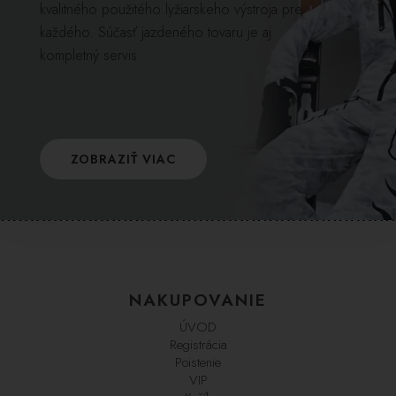
kvalitného použitého lyžiarskeho výstroja pre
každého. Súčasť jazdeného tovaru je aj
kompletný servis.
ZOBRAZIŤ VIAC
NAKUPOVANIE
ÚVOD
Registrácia
Poistenie
VIP