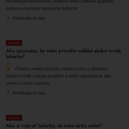
nevhodnými ponožkami. Dôležitú úlohu zohráva aj pohyb,
izolácia a správne nastavenie lyžiarok.
Prečítajte si viac
Lyžiarky
Ako spoznám, že mám priveľmi mäkké alebo tvrdé
lyžiarky?
Priveľmi mäkké lyžiarky nedržia nohu v oblúkoch,
priveľmi tvrdé sťažujú predklon a môžu spôsobovať tlak,
únavu či stratu kontroly.
Prečítajte si viac
Lyžiarky
Ako si vybrať lyžiarky, ak mám širšiu nohu?