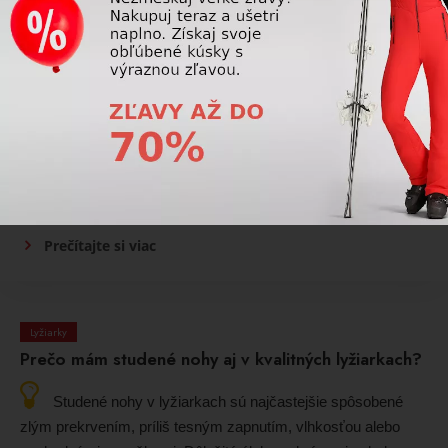
Lyžiarky
Aká je ideálna tvrdosť (flex) lyžiarok pre
rekreačného lyžiara?
Flex lyžiarok pre rekreačného lyžiara býva stredný –
dostatočne pohodlný, no stále stabilný pri bežnej jazde na
upravenej zjazdovke.
Prečítajte si viac
Lyžiarky
Prečo mám studené nohy aj v kvalitných lyžiarkach?
Studené nohy v lyžiarkach sú najčastejšie spôsobené
zlým prekrvením, príliš tesným zapnutím, vlhkosťou alebo