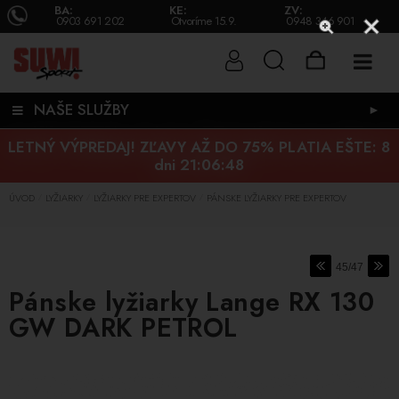
BA:
KE:
ZV:
0903 691 202
Otvoríme 15.9.
0948 346 901
NAŠE SLUŽBY
►
LETNÝ VÝPREDAJ! ZĽAVY AŽ DO 75% PLATIA EŠTE:
8
dni 21:06:47
ÚVOD
LYŽIARKY
LYŽIARKY PRE EXPERTOV
PÁNSKE LYŽIARKY PRE EXPERTOV
/
/
/
45/47
Pánske lyžiarky Lange RX 130
GW DARK PETROL