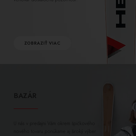
ZOBRAZIŤ VIAC
BAZÁR
U nás v predajni Vám okrem špičkového
nového tovaru ponúkame aj široký výber