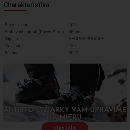
Charakteristika
Šírka skeletu
:
100
Sťahovací popruh (Power Strap)
:
45mm
Klipsne
:
SECURE PROFILE
Flex index
:
130
Sezóna
:
2022
AJ TIETO LYŽIARKY VÁM UPRAVÍME
NA MIERU
viac info