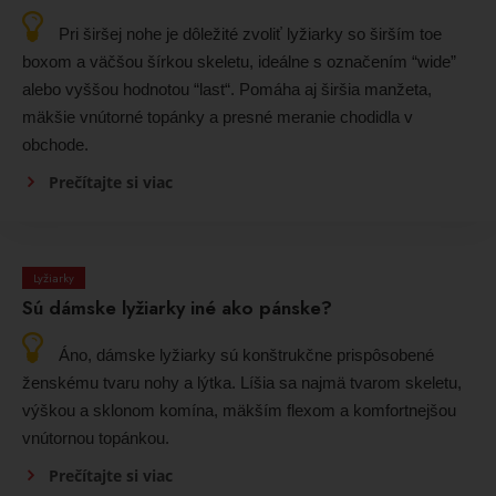
Pri širšej nohe je dôležité zvoliť lyžiarky so širším toe
boxom a väčšou šírkou skeletu, ideálne s označením “wide”
alebo vyššou hodnotou “last“. Pomáha aj širšia manžeta,
mäkšie vnútorné topánky a presné meranie chodidla v
obchode.
Prečítajte si viac
Lyžiarky
Sú dámske lyžiarky iné ako pánske?
Áno, dámske lyžiarky sú konštrukčne prispôsobené
ženskému tvaru nohy a lýtka. Líšia sa najmä tvarom skeletu,
výškou a sklonom komína, mäkším flexom a komfortnejšou
vnútornou topánkou.
Prečítajte si viac