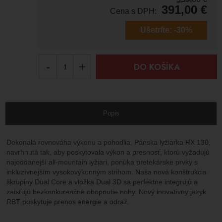
391,00
€
Cena s DPH:
Ušetríte:
-30%
-
+
DO KOŠÍKA
Popis
Dokonalá rovnováha výkonu a pohodlia. Pánska lyžiarka RX 130,
navrhnutá tak, aby poskytovala výkon a presnosť, ktorú vyžadujú
najoddanejší all-mountain lyžiari, ponúka pretekárske prvky s
inkluzívnejším vysokovýkonným strihom. Naša nová konštrukcia
škrupiny Dual Core a vložka Dual 3D sa perfektne integrujú a
zaisťujú bezkonkurenčné obopnutie nohy. Nový inovatívny jazyk
RBT poskytuje prenos energie a odraz.