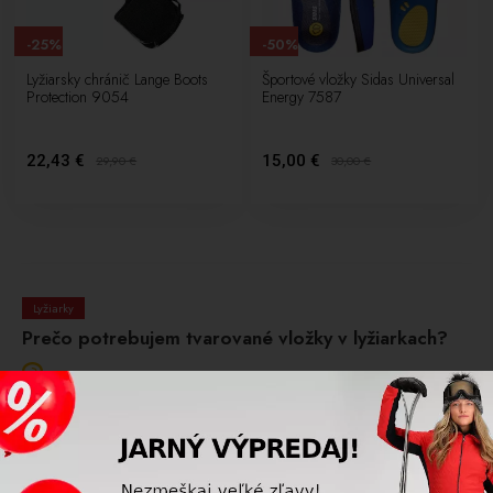
-25%
-50%
Lyžiarsky chránič Lange Boots
Športové vložky Sidas Universal
Protection 9054
Energy 7587
22,43 €
15,00 €
29,90
€
30,00
€
Lyžiarky
Prečo potrebujem tvarované vložky v lyžiarkach?
Tvarované vložky zlepšujú oporu chodidla, stabilitu v
oblúkoch, znižujú tlakové body a pomáhajú preniesť silu
presnejšie na lyže.
Prečítajte si viac