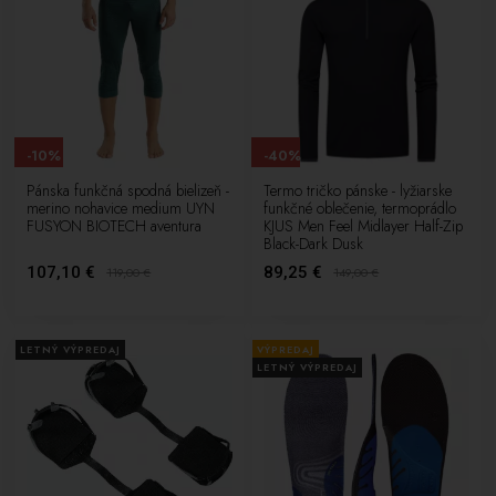
-10%
-40%
Pánska funkčná spodná bielizeň -
Termo tričko pánske - lyžiarske
merino nohavice medium UYN
funkčné oblečenie, termoprádlo
FUSYON BIOTECH aventura
KJUS Men Feel Midlayer Half-Zip
Black-Dark Dusk
107,10 €
89,25 €
119,00
€
149,00
€
LETNÝ VÝPREDAJ
VÝPREDAJ
LETNÝ VÝPREDAJ