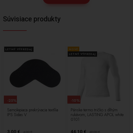
Súvisiace produkty
LETNÝ VÝPREDAJ
NOVÉ
LETNÝ VÝPREDAJ
-25%
-10%
Samolepiaca prekrývacia textília
Pánske termo tričko s dlhým
IPS Sidas V
rukávom, LASTING APOL white
0101
3,00 €
44,10 €
4,00
€
49,00
€