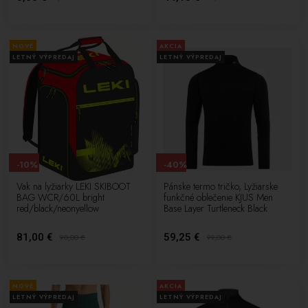
NOVÉ
AKCIA
LETNÝ VÝPREDAJ
LETNÝ VÝPREDAJ
-10%
-40%
Vak na lyžiarky LEKI SKIBOOT
Pánske termo tričko, Lyžiarske
BAG WCR/60L bright
funkčné oblečenie KJUS Men
red/black/neonyellow
Base Layer Turtleneck Black
81,00 €
59,25 €
90,00
€
99,00
€
NOVÉ
AKCIA
LETNÝ VÝPREDAJ
LETNÝ VÝPREDAJ