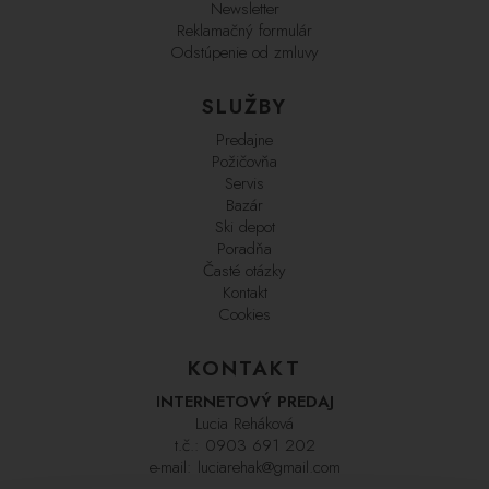
Newsletter
Reklamačný formulár
Odstúpenie od zmluvy
SLUŽBY
Predajne
Požičovňa
Servis
Bazár
Ski depot
Poradňa
Časté otázky
Kontakt
Cookies
KONTAKT
INTERNETOVÝ PREDAJ
Lucia Reháková
t.č.:
0903 691 202
e-mail:
luciarehak@gmail.com