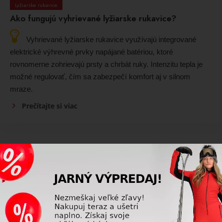
Lyžiarske rukavice
Ako fungujú vyhrievané lyžiarske rukavice?
Vyhrievané lyžiarske rukavice využívajú integrované
elektrické výhrevné prvky napájané batériou, ktoré
rovnomerne zohrievajú prsty a chrbát ruky. Intenzitu tepla je
možné regulovať, čím sa zabezpečí komfort aj v silnom
mraze.
Prečítajte si viac
Lyžiarske rukavice
Pomáha dlhšia manžeta lyžiarskych rukavíc proti
snehu?
Áno, dlhšia manžeta lyžiarskych rukavíc výrazne znižuje
riziko, že sa sneh dostane do rukavíc alebo pod bundu. Je
obzvlášť užitočná pri pádoch, jazde v prašane alebo vo veľmi