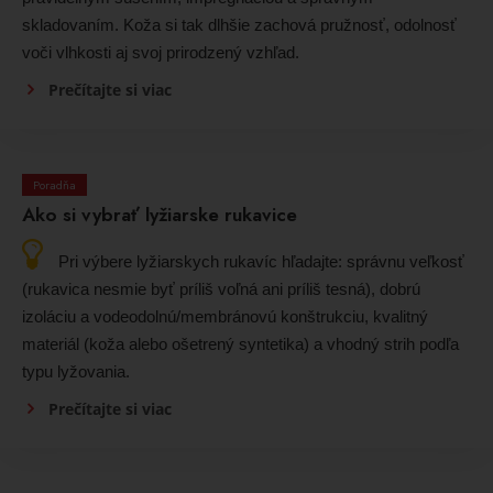
skladovaním. Koža si tak dlhšie zachová pružnosť, odolnosť
voči vlhkosti aj svoj prirodzený vzhľad.
Prečítajte si viac
Poradňa
Ako si vybrať lyžiarske rukavice
Pri výbere lyžiarskych rukavíc hľadajte: správnu veľkosť
(rukavica nesmie byť príliš voľná ani príliš tesná), dobrú
izoláciu a vodeodolnú/membránovú konštrukciu, kvalitný
materiál (koža alebo ošetrený syntetika) a vhodný strih podľa
typu lyžovania.
Prečítajte si viac