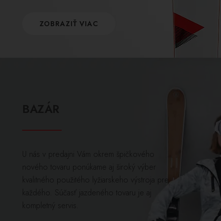
ZOBRAZIŤ VIAC
BAZÁR
U nás v predajni Vám okrem špičkového
nového tovaru ponúkame aj široký výber
kvalitného použitého lyžiarskeho výstroja pre
každého. Súčasť jazdeného tovaru je aj
kompletný servis.