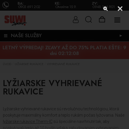
BA:
KE:
ZV:
0903 691 202
Otvoríme 15.9.
0948 346 901
NAŠE SLUŽBY
►
LETNÝ VÝPREDAJ! ZĽAVY AŽ DO 75% PLATIA EŠTE:
9
dni 02:12:08
ÚVOD
LYŽIARSKE RUKAVICE
VYHRIEVANÉ RUKAVICE
/
/
LYŽIARSKE VYHRIEVANÉ
RUKAVICE
Lyžiarske vyhrievané rukavice sú revolučnou technológiou, ktorá
poskytuje maximálny komfort a teplo rukám počas lyžovania. Naše
lyžiarske rukavice Therm-IC
sú špeciálne navrhnuté tak, aby
poskytovali teplo až 10 hodín vďaka zabudovaným vyhrievaným