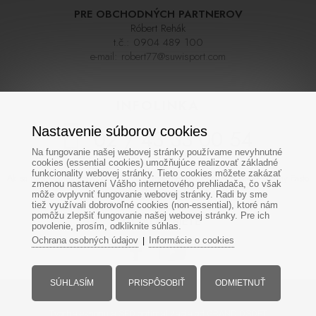
PRE OBCHODNÝCH PARTNEROV
Róbert Rehák
t.č.:
0904 489 100
e-mail:
robert77@suwisport.com
INFOLINKA
Nastavenie súborov cookies
02 / 43 33 00 54
Na fungovanie našej webovej stránky používame nevyhnutné
cookies (essential cookies) umožňujúce realizovať základné
funkcionality webovej stránky. Tieto cookies môžete zakázať
Ak sa nedovoláte na prvýkrát skúste zavolať neskôr,linka býva počas sezóny často
zmenou nastavení Vášho internetového prehliadača, čo však
veľmi vyťažená. Ďakujeme za pochopenie
môže ovplyvniť fungovanie webovej stránky. Radi by sme
tiež využívali dobrovoľné cookies (non-essential), ktoré nám
pomôžu zlepšiť fungovanie našej webovej stránky. Pre ich
SOCIÁLNE SIETE
povolenie, prosím, odkliknite súhlas.
Ochrana osobných údajov
Informácie o cookies
|
SÚHLASÍM
PRISPÔSOBIŤ
ODMIETNUŤ
Všetky práva vyhradené - www.suwisport.sk
Tvorba eshopu
a
SEO optimalizácia
od GRANDIOSOFT