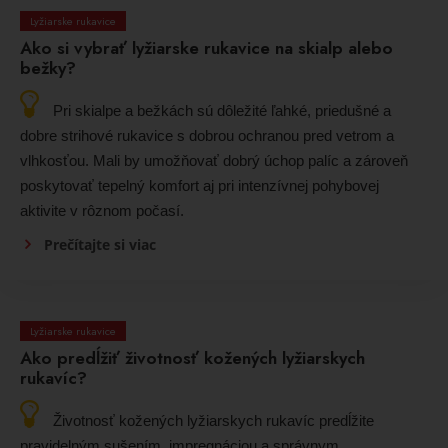
Lyžiarske rukavice
Ako si vybrať lyžiarske rukavice na skialp alebo
bežky?
Pri skialpe a bežkách sú dôležité ľahké, priedušné a
dobre strihové rukavice s dobrou ochranou pred vetrom a
vlhkosťou. Mali by umožňovať dobrý úchop palíc a zároveň
poskytovať tepelný komfort aj pri intenzívnej pohybovej
aktivite v rôznom počasí.
Prečítajte si viac
Lyžiarske rukavice
Ako predĺžiť životnosť kožených lyžiarskych
rukavíc?
Životnosť kožených lyžiarskych rukavíc predĺžite
pravidelným sušením, impregnáciou a správnym