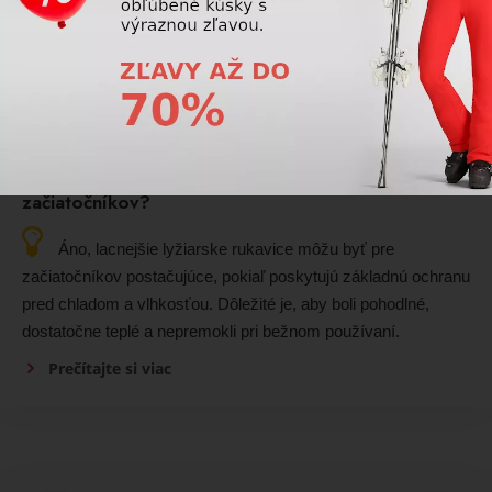
zasnežených podmienkach.
Prečítajte si viac
Lyžiarske rukavice
Sú lacnejšie lyžiarske rukavice dostatočné pre
začiatočníkov?
Áno, lacnejšie lyžiarske rukavice môžu byť pre
začiatočníkov postačujúce, pokiaľ poskytujú základnú ochranu
pred chladom a vlhkosťou. Dôležité je, aby boli pohodlné,
dostatočne teplé a nepremokli pri bežnom používaní.
Prečítajte si viac