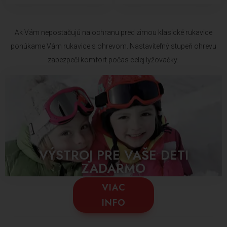
Ak Vám nepostačujú na ochranu pred zimou klasické rukavice
ponúkame Vám rukavice s ohrevom. Nastaviteľný stupeň ohrevu
zabezpečí komfort počas celej lyžovačky.
VÝSTROJ PRE VAŠE DETI
ZADARMO
VIAC
INFO