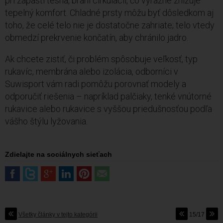
pri zápästí tesná, bráni cirkulácii, čo výrazne znižuje
tepelný komfort. Chladné prsty môžu byť dôsledkom aj
toho, že celé telo nie je dostatočne zahriate; telo vtedy
obmedzí prekrvenie končatín, aby chránilo jadro.
Ak chcete zistiť, či problém spôsobuje veľkosť, typ
rukavíc, membrána alebo izolácia, odborníci v
Suwisport vám radi pomôžu porovnať modely a
odporučiť riešenia – napríklad palčiaky, tenké vnútorné
rukavice alebo rukavice s vyššou priedušnosťou podľa
vášho štýlu lyžovania.
Zdielajte na sociálnych sieťach
Všetky články v tejto kategórii
15/17