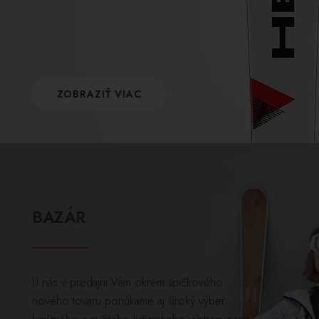
ZOBRAZIŤ VIAC
BAZÁR
U nás v predajni Vám okrem špičkového
nového tovaru ponúkame aj široký výber