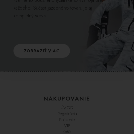
kvalitného použitého lyžiarskeho výstroja pre
každého. Súčasť jazdeného tovaru je aj
kompletný servis.
ZOBRAZIŤ VIAC
NAKUPOVANIE
ÚVOD
Registrácia
Poistenie
VIP
Košík