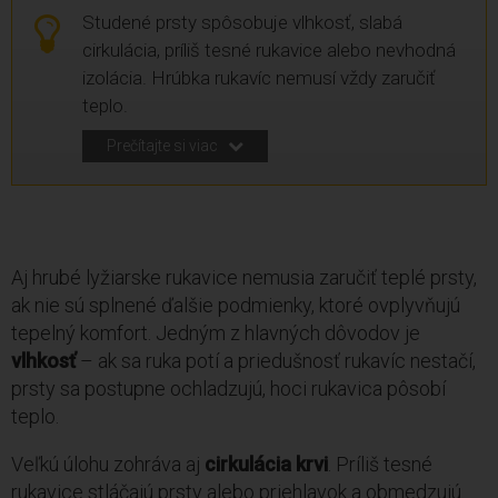
Studené prsty spôsobuje vlhkosť, slabá
cirkulácia, príliš tesné rukavice alebo nevhodná
izolácia. Hrúbka rukavíc nemusí vždy zaručiť
teplo.
Prečítajte si viac
Aj hrubé lyžiarske rukavice nemusia zaručiť teplé prsty,
ak nie sú splnené ďalšie podmienky, ktoré ovplyvňujú
tepelný komfort. Jedným z hlavných dôvodov je
vlhkosť
– ak sa ruka potí a priedušnosť rukavíc nestačí,
prsty sa postupne ochladzujú, hoci rukavica pôsobí
teplo.
Veľkú úlohu zohráva aj
cirkulácia krvi
. Príliš tesné
rukavice stláčajú prsty alebo priehlavok a obmedzujú