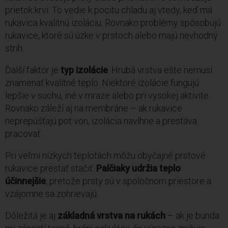
prietok krvi. To vedie k pocitu chladu aj vtedy, keď má
rukavica kvalitnú izoláciu. Rovnako problémy spôsobujú
rukavice, ktoré sú úzke v prstoch alebo majú nevhodný
strih.
Ďalší faktor je
typ izolácie
. Hrubá vrstva ešte nemusí
znamenať kvalitné teplo. Niektoré izolácie fungujú
lepšie v suchu, iné v mraze alebo pri vysokej aktivite.
Rovnako záleží aj na membráne – ak rukavice
neprepúšťajú pot von, izolácia navlhne a prestáva
pracovať.
Pri veľmi nízkych teplotách môžu obyčajné prstové
rukavice prestať stačiť.
Palčiaky udržia teplo
účinnejšie
, pretože prsty sú v spoločnom priestore a
vzájomne sa zohrievajú.
Dôležitá je aj
základná vrstva na rukách
– ak je bunda