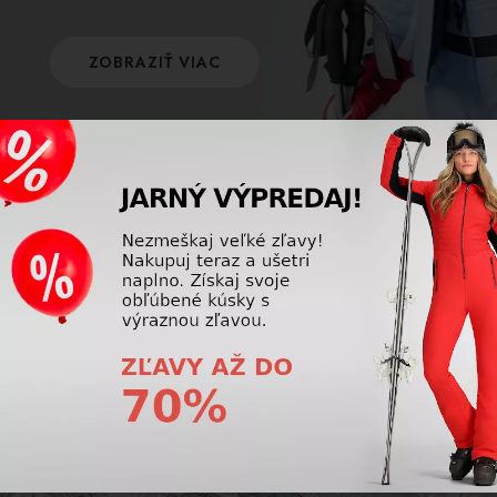
ZOBRAZIŤ VIAC
POISTENIE
Využite úrazové poistenie na hory a poistite
seba aj svoj výstroj! Naša firma ponúka
komplexné poistenie, s ktorým si lyžovačku
užijete bez starostí.