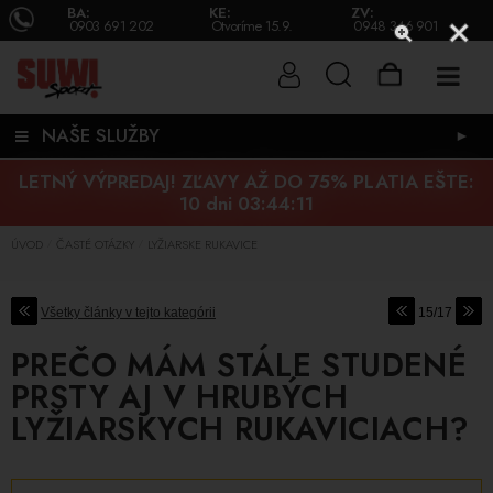
BA:
KE:
ZV:
0903 691 202
Otvoríme 15.9.
0948 346 901
NAŠE SLUŽBY
►
LETNÝ VÝPREDAJ! ZĽAVY AŽ DO 75% PLATIA EŠTE:
10 dni 03:44:10
ÚVOD
ČASTÉ OTÁZKY
LYŽIARSKE RUKAVICE
/
/
Všetky články v tejto kategórii
15/17
PREČO MÁM STÁLE STUDENÉ
PRSTY AJ V HRUBÝCH
LYŽIARSKYCH RUKAVICIACH?