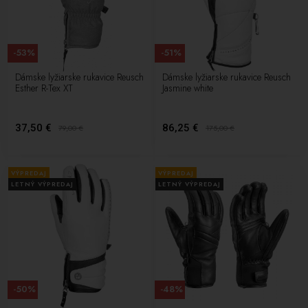
-53%
-51%
Dámske lyžiarske rukavice Reusch
Dámske lyžiarske rukavice Reusch
Esther R-Tex XT
Jasmine white
37,50 €
86,25 €
79,00
€
175,00
€
VÝPREDAJ
VÝPREDAJ
LETNÝ VÝPREDAJ
LETNÝ VÝPREDAJ
-50%
-48%