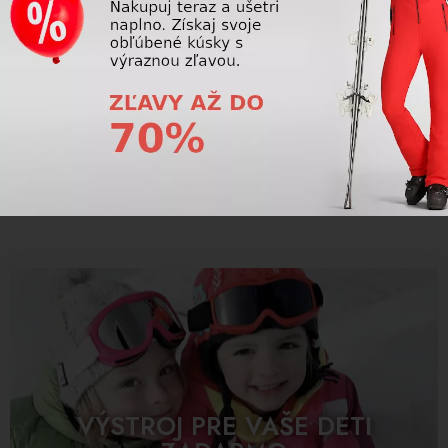
1
2
3
Pre dámy ponúkame lyžiarske rukavice značky LEKI a Reusch, ktoré
majú jedinečný dizajn. Tieto rukavice disponujú vysokou kvalitou
použitého materiálu a izoláciou, ktorá zabezpečí maximálne teplo a
komfort počas celej lyžovačky.
VÝSTROJ PRE VAŠE DETI