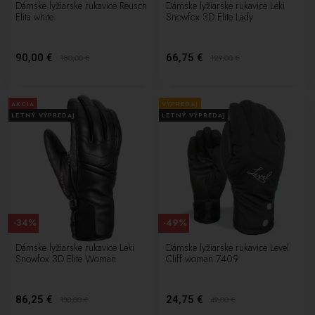
Dámske lyžiarske rukavice Reusch
Dámske lyžiarske rukavice Leki
Elita white
Snowfox 3D Elite Lady
90,00 €
66,75 €
180,00
€
129,00
€
AKCIA
VÝPREDAJ
LETNÝ VÝPREDAJ
LETNÝ VÝPREDAJ
-34%
-49%
Dámske lyžiarske rukavice Leki
Dámske lyžiarske rukavice Level
Snowfox 3D Elite Woman
Cliff woman 7409
86,25 €
24,75 €
130,00
€
49,00
€