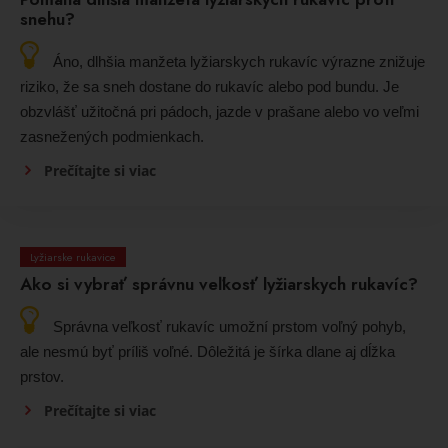
snehu?
Áno, dlhšia manžeta lyžiarskych rukavíc výrazne znižuje
riziko, že sa sneh dostane do rukavíc alebo pod bundu. Je
obzvlášť užitočná pri pádoch, jazde v prašane alebo vo veľmi
zasnežených podmienkach.
Prečítajte si viac
Lyžiarske rukavice
Ako si vybrať správnu veľkosť lyžiarskych rukavíc?
Správna veľkosť rukavíc umožní prstom voľný pohyb,
ale nesmú byť príliš voľné. Dôležitá je šírka dlane aj dĺžka
prstov.
Prečítajte si viac