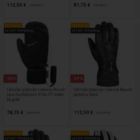
112,50 €
81,75 €
180,00
€
125,00
€
VÝPREDAJ
VÝPREDAJ
LETNÝ VÝPREDAJ
LETNÝ VÝPREDAJ
-48%
-49%
Dámske lyžiarske rukavice Reusch
Dámske lyžiarske rukavice Reusch
Lara Gut-Behrami R-Tex XT mitten
Jackeline black
bk-gold
78,75 €
112,50 €
150,00
€
220,00
€
VÝPREDAJ
VÝPREDAJ
LETNÝ VÝPREDAJ
LETNÝ VÝPREDAJ