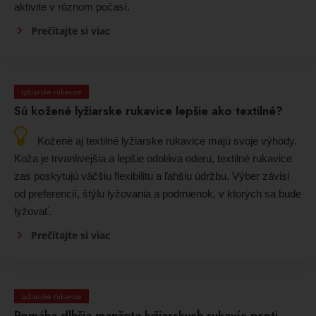
aktivite v rôznom počasí.
Prečítajte si viac
Lyžiarske rukavice
Sú kožené lyžiarske rukavice lepšie ako textilné?
Kožené aj textilné lyžiarske rukavice majú svoje výhody.
Koža je trvanlivejšia a lepšie odoláva oderu, textilné rukavice
zas poskytujú väčšiu flexibilitu a ľahšiu údržbu. Výber závisí
od preferencií, štýlu lyžovania a podmienok, v ktorých sa bude
lyžovať.
Prečítajte si viac
Lyžiarske rukavice
Pomáha dlhšia manžeta lyžiarskych rukavíc proti