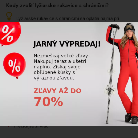
Kedy zvoliť lyžiarske rukavice s chráničmi?
Lyžiarske rukavice s chráničmi sa oplatia najmä pri
vyššej rýchlosti, športovej jazde, pretekoch alebo v
náročnejšom teréne. Poskytujú ochranu prstov a kĺbov pri
pádoch alebo kontakte s bránkami.
Prečítajte si viac
Lyžiarske rukavice
Sú lepšie palčiaky alebo prstové lyžiarske rukavice?
Palčiaky sú teplejšie, prstové rukavice zas ponúkajú
lepší úchop a citlivosť. Výber závisí od zimy, štýlu jazdy a
vašej citlivosti na chlad.
Prečítajte si viac