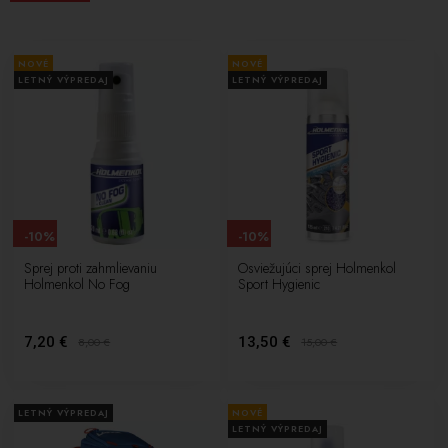
NOVÉ
NOVÉ
LETNÝ VÝPREDAJ
LETNÝ VÝPREDAJ
-10%
-10%
Sprej proti zahmlievaniu
Osviežujúci sprej Holmenkol
Holmenkol No Fog
Sport Hygienic
7,20 €
13,50 €
8,00
€
15,00
€
LETNÝ VÝPREDAJ
NOVÉ
LETNÝ VÝPREDAJ