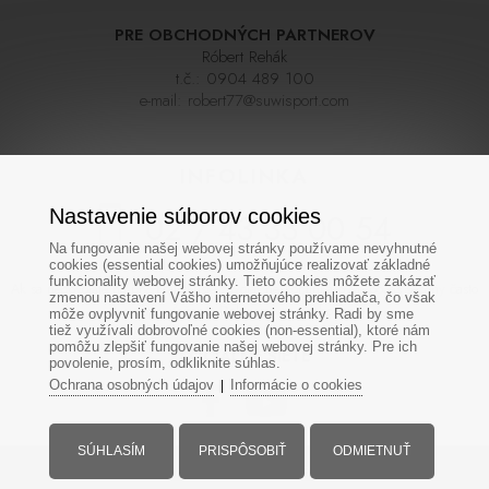
PRE OBCHODNÝCH PARTNEROV
Róbert Rehák
t.č.:
0904 489 100
e-mail:
robert77@suwisport.com
INFOLINKA
Nastavenie súborov cookies
02 / 43 33 00 54
Na fungovanie našej webovej stránky používame nevyhnutné
cookies (essential cookies) umožňujúce realizovať základné
funkcionality webovej stránky. Tieto cookies môžete zakázať
Ak sa nedovoláte na prvýkrát skúste zavolať neskôr,linka býva počas sezóny často
zmenou nastavení Vášho internetového prehliadača, čo však
veľmi vyťažená. Ďakujeme za pochopenie
môže ovplyvniť fungovanie webovej stránky. Radi by sme
tiež využívali dobrovoľné cookies (non-essential), ktoré nám
pomôžu zlepšiť fungovanie našej webovej stránky. Pre ich
SOCIÁLNE SIETE
povolenie, prosím, odkliknite súhlas.
Ochrana osobných údajov
Informácie o cookies
|
SÚHLASÍM
PRISPÔSOBIŤ
ODMIETNUŤ
Všetky práva vyhradené - www.suwisport.sk