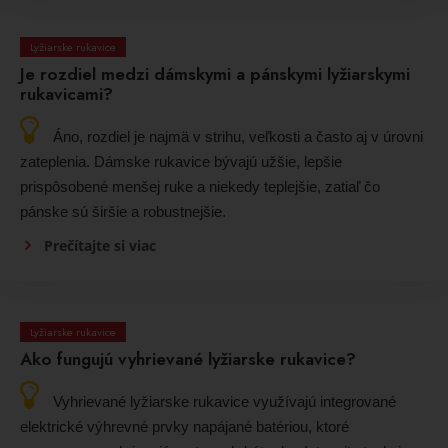
Lyžiarske rukavice
Je rozdiel medzi dámskymi a pánskymi lyžiarskymi
rukavicami?
Áno, rozdiel je najmä v strihu, veľkosti a často aj v úrovni
zateplenia. Dámske rukavice bývajú užšie, lepšie
prispôsobené menšej ruke a niekedy teplejšie, zatiaľ čo
pánske sú širšie a robustnejšie.
Prečítajte si viac
Lyžiarske rukavice
Ako fungujú vyhrievané lyžiarske rukavice?
Vyhrievané lyžiarske rukavice využívajú integrované
elektrické výhrevné prvky napájané batériou, ktoré