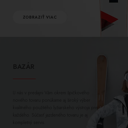
ZOBRAZIŤ VIAC
BAZÁR
U nás v predajni Vám okrem špičkového
nového tovaru ponúkame aj široký výber
kvalitného použitého lyžiarskeho výstroja pre
každého. Súčasť jazdeného tovaru je aj
kompletný servis.