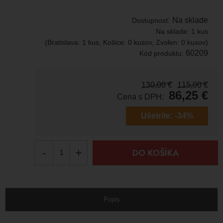
Na sklade
Dostupnosť:
Na sklade:
1 kus
(Bratislava: 1 kus, Košice: 0 kusov, Zvolen: 0 kusov)
60209
Kód produktu:
130,00
€
115,00
€
86,25
€
Cena s DPH:
Ušetríte:
-34%
-
+
DO KOŠÍKA
Popis