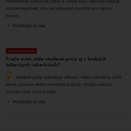
rovnomerne zohrievajú prsty a chrbát ruky. Intenzitu tepla je
možné regulovať, čím sa zabezpečí komfort aj v silnom
mraze.
Prečítajte si viac
Lyžiarske rukavice
Prečo mám stále studené prsty aj v hrubých
lyžiarskych rukaviciach?
Studené prsty spôsobuje vlhkosť, slabá cirkulácia, príliš
tesné rukavice alebo nevhodná izolácia. Hrúbka rukavíc
nemusí vždy zaručiť teplo.
Prečítajte si viac