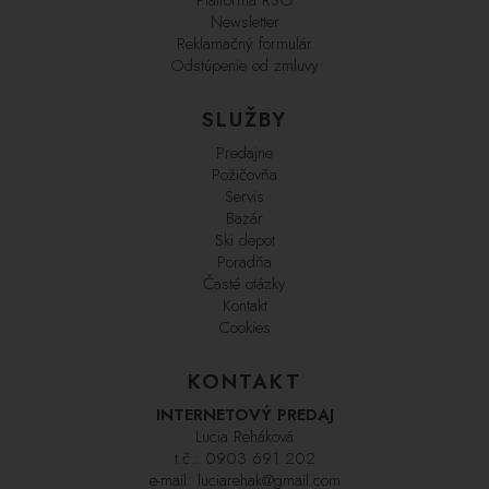
Newsletter
Reklamačný formulár
Odstúpenie od zmluvy
SLUŽBY
Predajne
Požičovňa
Servis
Bazár
Ski depot
Poradňa
Časté otázky
Kontakt
Cookies
KONTAKT
INTERNETOVÝ PREDAJ
Lucia Reháková
t.č.:
0903 691 202
e-mail:
luciarehak@gmail.com