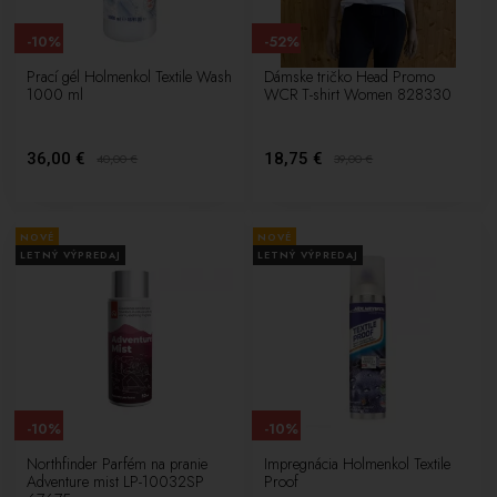
-10%
-52%
Prací gél Holmenkol Textile Wash
Dámske tričko Head Promo
1000 ml
WCR T-shirt Women 828330
36,00 €
18,75 €
40,00
€
39,00
€
NOVÉ
NOVÉ
LETNÝ VÝPREDAJ
LETNÝ VÝPREDAJ
-10%
-10%
Northfinder Parfém na pranie
Impregnácia Holmenkol Textile
Adventure mist LP-10032SP
Proof