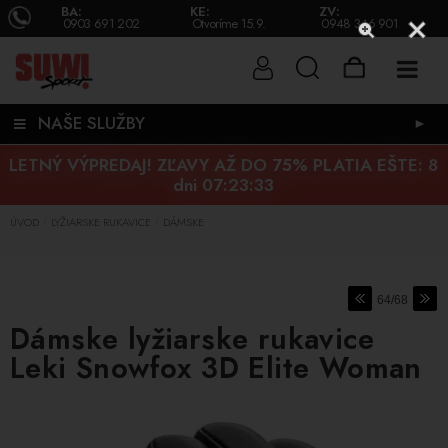
BA:
KE:
ZV:
0903 691 202
Otvoríme 15.9.
0948 346 901
NAŠE SLUŽBY
►
LETNÝ VÝPREDAJ! ZĽAVY AŽ DO 75% PLATIA EŠTE:
8
dni 07:23:32
ÚVOD
LYŽIARSKE RUKAVICE
DÁMSKE
/
/
64/68
Dámske lyžiarske rukavice
Leki Snowfox 3D Elite Woman