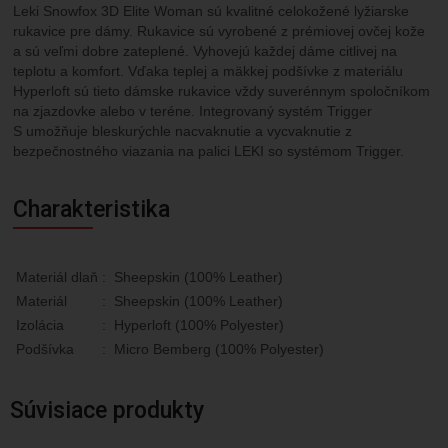
Leki Snowfox 3D Elite Woman sú kvalitné celokožené lyžiarske
rukavice pre dámy. Rukavice sú vyrobené z prémiovej ovčej kože
a sú veľmi dobre zateplené. Vyhovejú každej dáme citlivej na
teplotu a komfort. Vďaka teplej a mäkkej podšívke z materiálu
Hyperloft sú tieto dámske rukavice vždy suverénnym spoločníkom
na zjazdovke alebo v teréne. Integrovaný systém Trigger
S umožňuje bleskurýchle nacvaknutie a vycvaknutie z
bezpečnostného viazania na palici LEKI so systémom Trigger.
Charakteristika
Materiál dlaň
:
Sheepskin (100% Leather)
Materiál
:
Sheepskin (100% Leather)
Izolácia
:
Hyperloft (100% Polyester)
Podšívka
:
Micro Bemberg (100% Polyester)
Súvisiace produkty