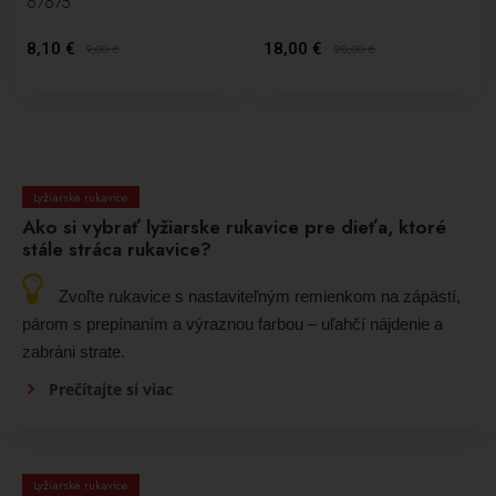
67675
8,10 €
18,00 €
9,00
€
20,00
€
Lyžiarske rukavice
Ako si vybrať lyžiarske rukavice pre dieťa, ktoré
stále stráca rukavice?
Zvoľte rukavice s nastaviteľným remienkom na zápästí,
párom s prepínaním a výraznou farbou – uľahčí nájdenie a
zabráni strate.
Prečítajte si viac
Lyžiarske rukavice