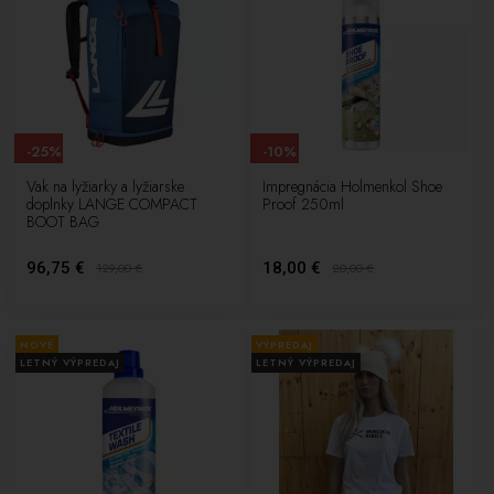
-25%
-10%
Vak na lyžiarky a lyžiarske
Impregnácia Holmenkol Shoe
doplnky LANGE COMPACT
Proof 250ml
BOOT BAG
96,75 €
18,00 €
129,00
€
20,00
€
NOVÉ
VÝPREDAJ
LETNÝ VÝPREDAJ
LETNÝ VÝPREDAJ