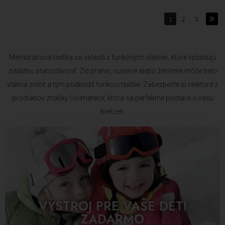
1
2
3
Membránova textília sa skladá z funkčných vlákien, ktoré vyžadujú
zvláštnu starostlivosť. Zlé pranie, sušenie alebo žehlenie môže tieto
vlákna zničiť a tým poškodiť funkciu textílie. Zabezpečte si niektoré z
produktov značky Holmenkol, ktorá sa perfektne postará o vašu
bielizeň.
VÝSTROJ PRE VAŠE DETI
ZADARMO