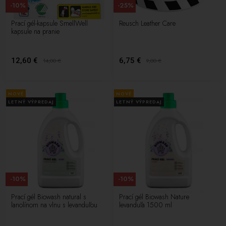
-10%
-25%
Prací gél-kapsule SmellWell
Reusch Leather Care
kapsule na pranie
12,60 €
6,75 €
14,00
€
9,00
€
NOVÉ
NOVÉ
LETNÝ VÝPREDAJ
LETNÝ VÝPREDAJ
-10%
-10%
Prací gél Biowash natural s
Prací gél Biowash Nature
lanolínom na vlnu s levanduľou
levanduľa 1500 ml