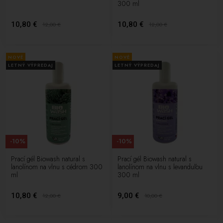
300 ml
10,80 €
10,80 €
12,00
€
12,00
€
NOVÉ
NOVÉ
LETNÝ VÝPREDAJ
LETNÝ VÝPREDAJ
-10%
-10%
Prací gél Biowash natural s
Prací gél Biowash natural s
lanolínom na vlnu s cédrom 300
lanolínom na vlnu s levanduľou
ml
300 ml
10,80 €
9,00 €
12,00
€
10,00
€