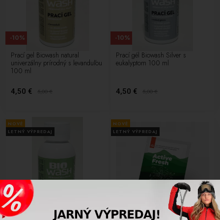
-10%
-10%
Prací gel Biowash natural
Prací gél Biowash Silver s
univerzálny prírodný s levanduľou
eukalyptom 100 ml
100 ml
4,50 €
4,50 €
5,00
€
5,00
€
NOVÉ
NOVÉ
LETNÝ VÝPREDAJ
LETNÝ VÝPREDAJ
-10%
-10%