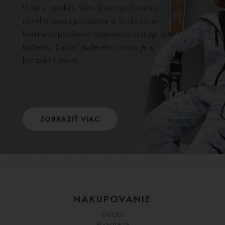
U nás v predajni Vám okrem špičkového
nového tovaru ponúkame aj široký výber
kvalitného použitého lyžiarskeho výstroja pre
každého. Súčasť jazdeného tovaru je aj
kompletný servis.
ZOBRAZIŤ VIAC
NAKUPOVANIE
ÚVOD
Registrácia