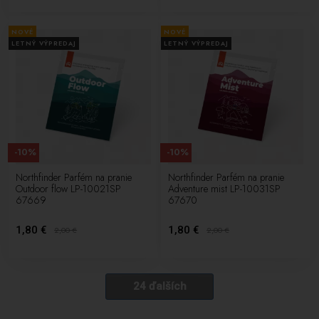
NOVÉ
NOVÉ
LETNÝ VÝPREDAJ
LETNÝ VÝPREDAJ
-10%
-10%
Northfinder Parfém na pranie
Northfinder Parfém na pranie
Outdoor flow LP-10021SP
Adventure mist LP-10031SP
67669
67670
1,80 €
1,80 €
2,00
€
2,00
€
24 ďalších