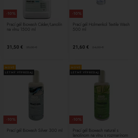
-10%
-10%
Prací gél Biowash Céder/Lanolín
Prací gél Holmenkol Textile Wash
na vlnu 1500 ml
500 ml
31,50 €
21,60 €
35,00
€
24,00
€
NOVÉ
NOVÉ
LETNÝ VÝPREDAJ
LETNÝ VÝPREDAJ
-10%
-10%
Prací gél Biowash Silver 300 ml
Prací gél Biowash natural s
lanolínom na vlnu s rozmarínom