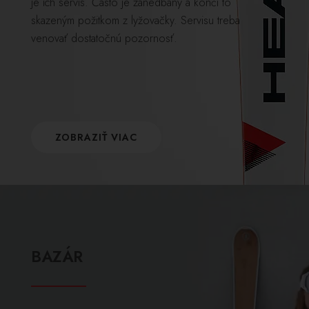
je ich servis. Často je zanedbaný a končí to
skazeným požitkom z lyžovačky. Servisu treba
venovať dostatočnú pozornosť.
ZOBRAZIŤ VIAC
BAZÁR