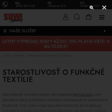
BA:
KE:
ZV:
0903 691 202
Otvoríme 15.9.
0948 346 901
NAŠE SLUŽBY
►
LETNÝ VÝPREDAJ! ZĽAVY AŽ DO 75% PLATIA EŠTE:
8
dni 12:50:50
ÚVOD
DOPLNKY
STAROSTLIVOSŤ O FUNKČNÉ TEXTÍLIE
/
/
STAROSTLIVOSŤ O FUNKČNÉ
TEXTÍLIE
Starostlivosť o funkčné textílie, ako napríklad
termoprádlo
a iné
špeciálne odevy, je dôležitou súčasťou udržiavania ich funkčnosti a
životnosti. Tieto odevy majú špeciálne vlastnosti, ktoré zlepšujú
pohodlie a ochranu pri športových aktivitách, ale zároveň vyžadujú