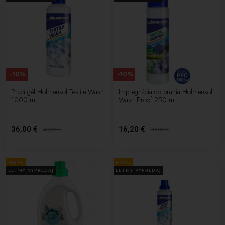
-10%
-10%
Prací gél Holmenkol Textile Wash
Impregnácia do prania Holmenkol
1000 ml
Wash Proof 250 ml
36,00 €
16,20 €
40,00
€
18,00
€
NOVÉ
NOVÉ
LETNÝ VÝPREDAJ
LETNÝ VÝPREDAJ