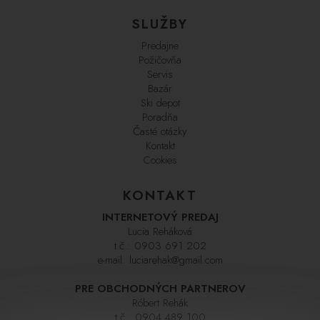
SLUŽBY
Predajne
Požičovňa
Servis
Bazár
Ski depot
Poradňa
Časté otázky
Kontakt
Cookies
KONTAKT
INTERNETOVÝ PREDAJ
Lucia Reháková
t.č.:
0903 691 202
e-mail:
luciarehak@gmail.com
PRE OBCHODNÝCH PARTNEROV
Róbert Rehák
t.č.:
0904 489 100