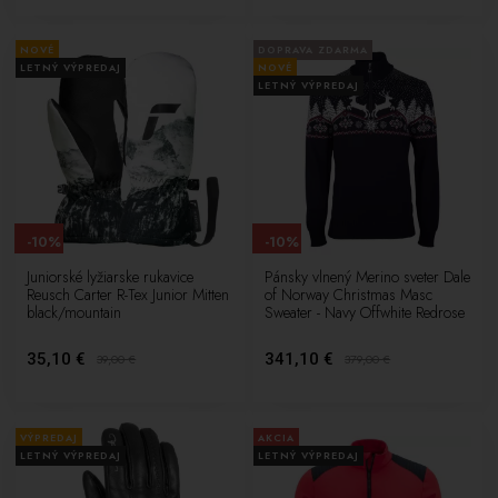
NOVÉ
DOPRAVA ZDARMA
LETNÝ VÝPREDAJ
NOVÉ
LETNÝ VÝPREDAJ
-10%
-10%
Juniorské lyžiarske rukavice
Pánsky vlnený Merino sveter Dale
Reusch Carter R-Tex Junior Mitten
of Norway Christmas Masc
black/mountain
Sweater - Navy Offwhite Redrose
35,10 €
341,10 €
39,00
€
379,00
€
VÝPREDAJ
AKCIA
LETNÝ VÝPREDAJ
LETNÝ VÝPREDAJ