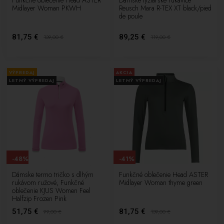
Funkčné oblečenie Head ASTER
Dámske lyžiarske rukavice
Midlayer Woman PKWH
Reusch Mara R-TEX XT black/pied
de poule
81,75 €
89,25 €
139,00
€
119,00
€
VÝPREDAJ
AKCIA
LETNÝ VÝPREDAJ
LETNÝ VÝPREDAJ
-48%
-41%
Dámske termo tričko s dlhým
Funkčné oblečenie Head ASTER
rukávom ružové, Funkčné
Midlayer Woman thyme green
oblečenie KJUS Women Feel
Halfzip Frozen Pink
51,75 €
81,75 €
99,00
€
139,00
€