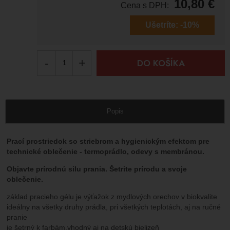
10,80
€
Cena s DPH:
Ušetríte:
-10%
-
+
DO KOŠÍKA
Popis
Prací prostriedok so striebrom a hygienickým efektom pre
technické oblečenie - termoprádlo, odevy s membránou.
Objavte prírodnú silu prania. Šetrite prírodu a svoje
oblečenie.
základ pracieho gélu je výťažok z mydlových orechov v biokvalite
ideálny na všetky druhy prádla, pri všetkých teplotách, aj na ručné
pranie
je šetrný k farbám,vhodný aj na detskú bielizeň