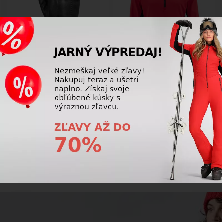
-49%
-41%
Dámske lyžiarske rukavice
Funkčné oblečenie Head MARTY
Reusch Camila black
Midlayer Men RD
56,25 €
81,75 €
110,00
€
139,00
€