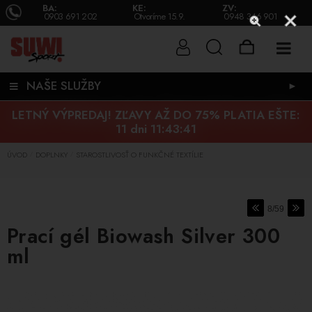
BA:
KE:
ZV:
0903 691 202
Otvoríme 15.9.
0948 346 901
NAŠE SLUŽBY
►
LETNÝ VÝPREDAJ! ZĽAVY AŽ DO 75% PLATIA EŠTE:
11 dni 11:43:40
ÚVOD
DOPLNKY
STAROSTLIVOSŤ O FUNKČNÉ TEXTÍLIE
/
/
8/59
Prací gél Biowash Silver 300
ml