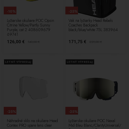
-10%
-25%
Lyžiarske okuliare POC Opsin
Vak na lyžiarky Head Rebels
Citrine Yellow/Partly Sunny
Coaches Backpack
Purple, cat.2 408609679
black/blue/white 75L 383964
69741
126,00 €
171,75 €
140,00
€
229,00
€
LETNÝ VÝPREDAJ
LETNÝ VÝPREDAJ
-25%
-25%
Náhradné sklo na okuliare Head
Lyžiarske okuliare POC Nexal
Contex PRO spare lens clear
Mid Bleu Blanc/ClarityUniversal/