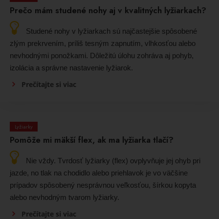
Prečo mám studené nohy aj v kvalitných lyžiarkach?
Studené nohy v lyžiarkach sú najčastejšie spôsobené
zlým prekrvením, príliš tesným zapnutím, vlhkosťou alebo
nevhodnými ponožkami. Dôležitú úlohu zohráva aj pohyb,
izolácia a správne nastavenie lyžiarok.
Prečítajte si viac
Lyžiarky
Pomôže mi mäkší flex, ak ma lyžiarka tlačí?
Nie vždy. Tvrdosť lyžiarky (flex) ovplyvňuje jej ohyb pri
jazde, no tlak na chodidlo alebo priehlavok je vo väčšine
prípadov spôsobený nesprávnou veľkosťou, šírkou kopyta
alebo nevhodným tvarom lyžiarky.
Prečítajte si viac