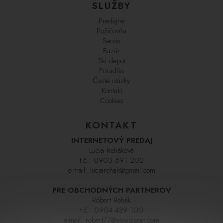
SLUŽBY
Predajne
Požičovňa
Servis
Bazár
Ski depot
Poradňa
Časté otázky
Kontakt
Cookies
KONTAKT
INTERNETOVÝ PREDAJ
Lucia Reháková
t.č.:
0903 691 202
e-mail:
luciarehak@gmail.com
PRE OBCHODNÝCH PARTNEROV
Róbert Rehák
t.č.:
0904 489 100
e-mail:
robert77@suwisport.com