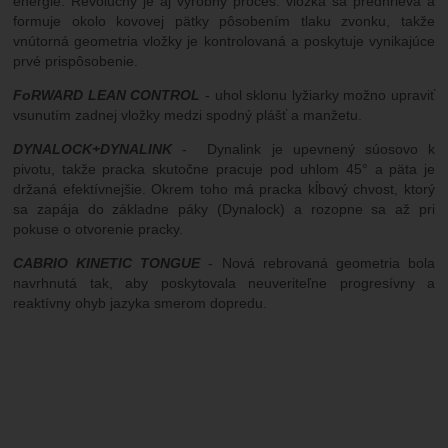
energie. Revolučný je aj výrobný proces: vložka sa predhrieva a
formuje okolo kovovej pätky pôsobením tlaku zvonku, takže
vnútorná geometria vložky je kontrolovaná a poskytuje vynikajúce
prvé prispôsobenie.
FoRWARD LEAN CONTROL
- uhol sklonu lyžiarky možno upraviť
vsunutím zadnej vložky medzi spodný plášť a manžetu.
DYNALOCK+DYNALINK
- Dynalink je upevnený súosovo k
pivotu, takže pracka skutočne pracuje pod uhlom 45° a päta je
držaná efektívnejšie. Okrem toho má pracka kĺbový chvost, ktorý
sa zapája do základne páky (Dynalock) a rozopne sa až pri
pokuse o otvorenie pracky.
CABRIO KINETIC TONGUE
- Nová rebrovaná geometria bola
navrhnutá tak, aby poskytovala neuveriteľne progresívny a
reaktívny ohyb jazyka smerom dopredu.