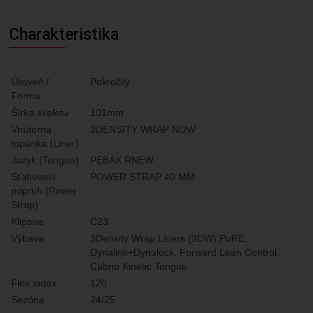
Charakteristika
Úroveň /
:
Pokročilý
Forma
Šírka skeletu
:
101mm
Vnútorná
:
3DENSITY WRAP NOW
topánka (Liner)
Jazyk (Tongue)
:
PEBAX RNEW
Sťahovací
:
POWER STRAP 40 MM
popruh (Power
Strap)
Klipsne
:
C23
Výbava
:
3Density Wrap Liners (3DW),PuRE,
Dynalink+Dynalock, Forward Lean Control,
Cabrio Kinetic Tongue
Flex index
:
120
Sezóna
:
24/25