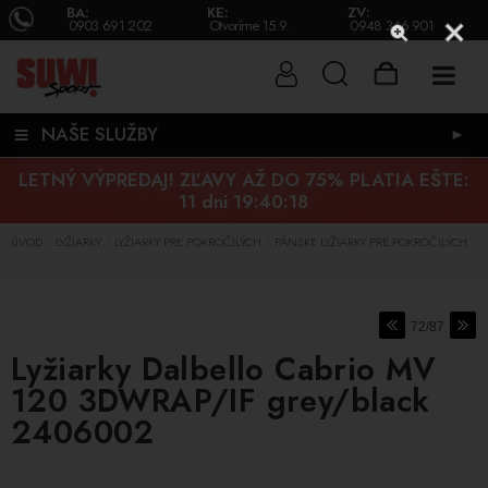
BA:
KE:
ZV:
0903 691 202
Otvoríme 15.9.
0948 346 901
NAŠE SLUŽBY
►
LETNÝ VÝPREDAJ! ZĽAVY AŽ DO 75% PLATIA EŠTE:
11 dni 19:40:17
ÚVOD
LYŽIARKY
LYŽIARKY PRE POKROČILÝCH
PÁNSKE LYŽIARKY PRE POKROČILÝCH
/
/
/
72/87
Lyžiarky Dalbello Cabrio MV
120 3DWRAP/IF grey/black
2406002