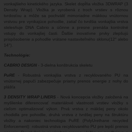
vonkajšieho kinetického jazyka. Skelet dopĺňa vložka 3DWRAP (3
Density Wrap). Vložka je vyrobená z troch vrstiev s rôznou
tvrdosťou a môže sa pochváliť mimoriadne mäkkou vnútornou
vrstvou pre vynikajúce pohodlie, zatiaľ čo tvrdšia vonkajšia vrstva
stelesňuje DNA Cabrio a účinne a presne prenáša kontrolné
vstupy do vonkajšej časti. Ďalšie inovatívne prvky zlepšujú
prispôsobenie a pohodlie vrátane nastaviteľného sklonu(12° alebo
14°).
Technológie:
CABRIO DESIGN
- 3-dielna konštrukcia skeletu
PuRE
- Robustná vonkajšia vrstva z recyklovaného PU na
vnútornej papuči zabezpečuje priamy prenos energie z nohy do
plášťa
3 DENSITY WRAP LINERS
- Nová koncepcia vložky založená na
myšlienke diferencovať materiálové vlastnosti vrstiev vložky s
cieľom optimalizovať výkon. Prvá vrstva z mäkšej peny okolo
chodidla pre pohodlie, druhá vrstva z tvrdšej peny na štruktúru
vložky a nakoniec technológia PuRE (PolyUrethane recycled
Enforcement): robustná vrstva recyklovaného PU pre lepší prenos