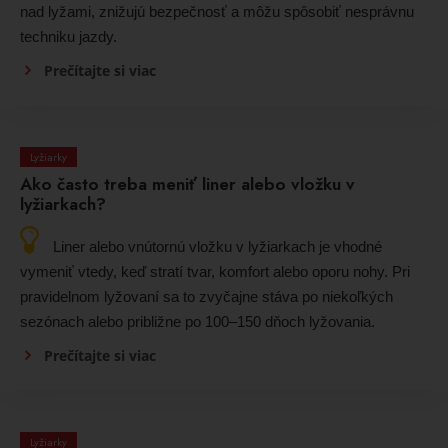
nad lyžami, znižujú bezpečnosť a môžu spôsobiť nesprávnu
techniku jazdy.
Prečítajte si viac
Lyžiarky
Ako často treba meniť liner alebo vložku v
lyžiarkach?
Liner alebo vnútornú vložku v lyžiarkach je vhodné
vymeniť vtedy, keď stratí tvar, komfort alebo oporu nohy. Pri
pravidelnom lyžovaní sa to zvyčajne stáva po niekoľkých
sezónach alebo približne po 100–150 dňoch lyžovania.
Prečítajte si viac
Lyžiarky