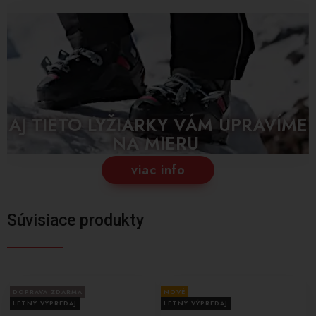
AJ TIETO LYŽIARKY VÁM UPRAVÍME
NA MIERU
viac info
Súvisiace produkty
DOPRAVA ZDARMA
NOVÉ
LETNÝ VÝPREDAJ
LETNÝ VÝPREDAJ