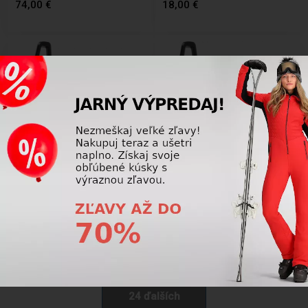
74,00 €
18,00 €
Košík na fľašu Kross Claw II green
Košík na fľašu Kross Claw II blue
T4CKZBI0076DGR
T4CKZBI0076BL
9,90 €
9,90 €
24 ďalších