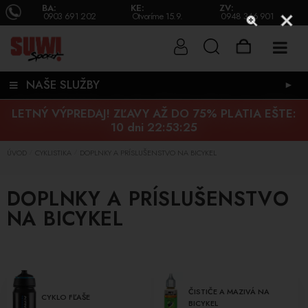
BA:
KE:
ZV:
0903 691 202
Otvoríme 15.9.
0948 346 901
NAŠE SLUŽBY
►
LETNÝ VÝPREDAJ! ZĽAVY AŽ DO 75% PLATIA EŠTE:
10 dni 22:53:24
ÚVOD
CYKLISTIKA
DOPLNKY A PRÍSLUŠENSTVO NA BICYKEL
/
/
DOPLNKY A PRÍSLUŠENSTVO
NA BICYKEL
ČISTIČE A MAZIVÁ NA
CYKLO FĽAŠE
BICYKEL