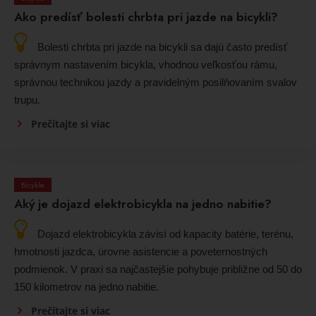
Ako predísť bolesti chrbta pri jazde na bicykli?
Bolesti chrbta pri jazde na bicykli sa dajú často predísť
správnym nastavením bicykla, vhodnou veľkosťou rámu,
správnou technikou jazdy a pravidelným posilňovaním svalov
trupu.
Prečítajte si viac
Bicykle
Aký je dojazd elektrobicykla na jedno nabitie?
Dojazd elektrobicykla závisí od kapacity batérie, terénu,
hmotnosti jazdca, úrovne asistencie a poveternostných
podmienok. V praxi sa najčastejšie pohybuje približne od 50 do
150 kilometrov na jedno nabitie.
Prečítajte si viac