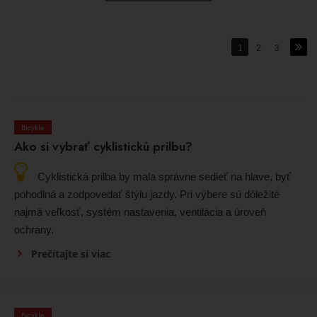
1
2
3
Bicykle
Ako si vybrať cyklistickú prilbu?
Cyklistická prilba by mala správne sedieť na hlave, byť
pohodlná a zodpovedať štýlu jazdy. Pri výbere sú dôležité
najmä veľkosť, systém nastavenia, ventilácia a úroveň
ochrany.
Prečítajte si viac
Bicykle