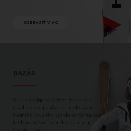
ZOBRAZIŤ VIAC
BAZÁR
U nás v predajni Vám okrem špičkového
nového tovaru ponúkame aj široký výber
kvalitného použitého lyžiarskeho výstroja pre
každého. Súčasť jazdeného tovaru je aj
kompletný servis.