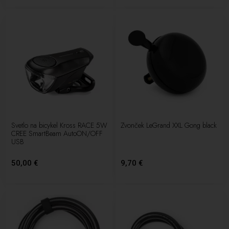
Svetlo na bicykel Kross RACE 5W
Zvonček LeGrand XXL Gong black
CREE SmartBeam AutoON/OFF
USB
50,00 €
9,70 €