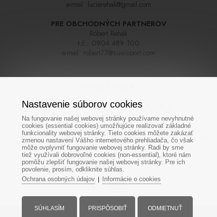
e-mail:
luciarehak@gmail.com
PRE OBCHODNÝCH PARTNEROV
Róbert Rehák
t.č.:
0904 489 100
e-mail:
robert77@suwisport.com
INFOLINKA
Nastavenie súborov cookies
02 / 43 33 00 54
Na fungovanie našej webovej stránky používame nevyhnutné
cookies (essential cookies) umožňujúce realizovať základné
funkcionality webovej stránky. Tieto cookies môžete zakázať
Ak sa nedovoláte na prvýkrát skúste zavolať neskôr,linka býva počas sezóny často
zmenou nastavení Vášho internetového prehliadača, čo však
veľmi vyťažená. Ďakujeme za pochopenie
môže ovplyvniť fungovanie webovej stránky. Radi by sme
tiež využívali dobrovoľné cookies (non-essential), ktoré nám
pomôžu zlepšiť fungovanie našej webovej stránky. Pre ich
SOCIÁLNE SIETE
povolenie, prosím, odkliknite súhlas.
Ochrana osobných údajov
Informácie o cookies
|
SÚHLASÍM
PRISPÔSOBIŤ
ODMIETNUŤ
Všetky práva vyhradené - www.suwisport.sk