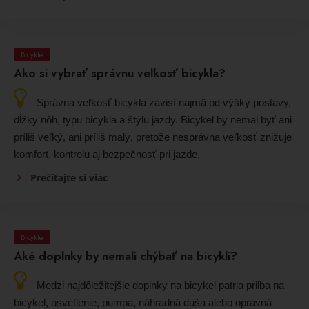
Bicykle
Ako si vybrať správnu veľkosť bicykla?
Správna veľkosť bicykla závisí najmä od výšky postavy,
dĺžky nôh, typu bicykla a štýlu jazdy. Bicykel by nemal byť ani
príliš veľký, ani príliš malý, pretože nesprávna veľkosť znižuje
komfort, kontrolu aj bezpečnosť pri jazde.
Prečítajte si viac
Bicykle
Aké doplnky by nemali chýbať na bicykli?
Medzi najdôležitejšie doplnky na bicykel patria prilba na
bicykel, osvetlenie, pumpa, náhradná duša alebo opravná