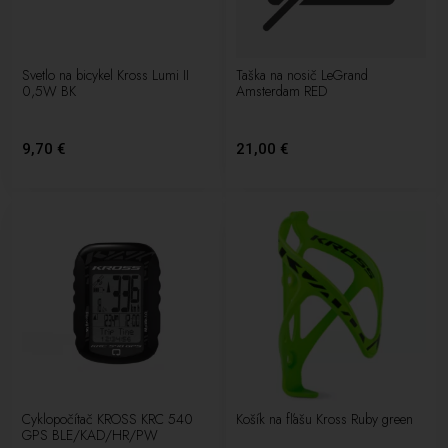
Svetlo na bicykel Kross Lumi II
Taška na nosič LeGrand
0,5W BK
Amsterdam RED
9,70 €
21,00 €
Cyklopočítač KROSS KRC 540
Košík na fľašu Kross Ruby green
GPS BLE/KAD/HR/PW