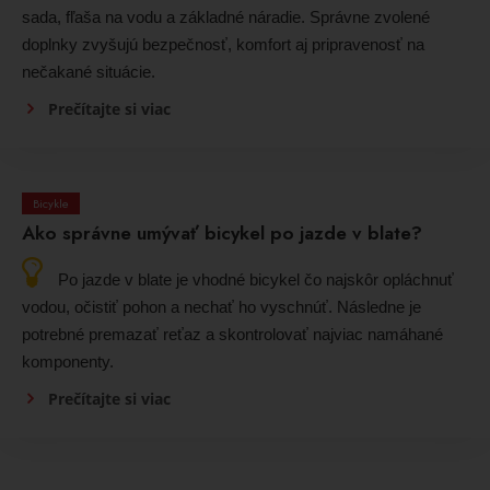
sada, fľaša na vodu a základné náradie. Správne zvolené
doplnky zvyšujú bezpečnosť, komfort aj pripravenosť na
nečakané situácie.
Prečítajte si viac
Bicykle
Ako správne umývať bicykel po jazde v blate?
Po jazde v blate je vhodné bicykel čo najskôr opláchnuť
vodou, očistiť pohon a nechať ho vyschnúť. Následne je
potrebné premazať reťaz a skontrolovať najviac namáhané
komponenty.
Prečítajte si viac