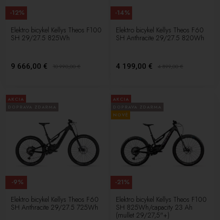
-12%
-14%
Elektro bicykel Kellys Theos F100
Elektro bicykel Kellys Theos F60
SH 29/27.5 825Wh
SH Anthracite 29/27.5 820Wh
9 666,00 €
4 199,00 €
10 990,00
€
4 899,00
€
AKCIA
AKCIA
DOPRAVA ZDARMA
DOPRAVA ZDARMA
NOVÉ
-9%
-21%
Elektro bicykel Kellys Theos F60
Elektro bicykel Kellys Theos F100
SH Anthracite 29/27.5 725Wh
SH 825Wh/capacity 23 Ah
(mullet 29/27,5"+)