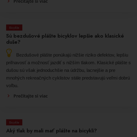
Prečítajte si viac
Bicykle
Sú bezdušové plášte bicyklov lepšie ako klasické
duše?
Bezdušové plášte ponúkajú nižšie riziko defektov, lepšiu
priľnavosť a možnosť jazdiť s nižším tlakom. Klasické plášte s
dušou sú však jednoduchšie na údržbu, lacnejšie a pre
mnohých rekreačných cyklistov stále predstavujú veľmi dobrú
voľbu.
Prečítajte si viac
Bicykle
Aký tlak by mali mať plášte na bicykli?