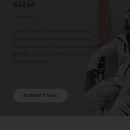
BAZÁR
U nás v predajni Vám okrem špičkového
nového tovaru ponúkame aj široký výber
kvalitného použitého lyžiarskeho výstroja pre
každého. Súčasť jazdeného tovaru je aj
kompletný servis.
ZOBRAZIŤ VIAC