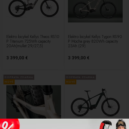
Elektro bicykel Kellys Theos RS10
Elektro bicykel Kellys Tygon RS90
P Titanium 725Wh capacity
P Mocha grey 820Wh capacity
20Ah(mullet 29/27,5)
23Ah (29)
3 399,00 €
3 399,00 €
DOPRAVA ZDARMA
DOPRAVA ZDARMA
NOVÉ
NOVÉ