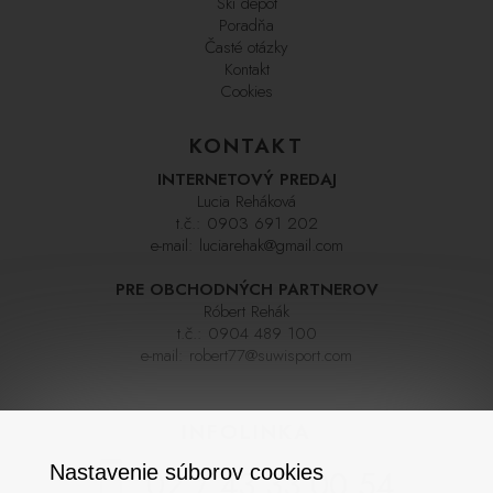
Ski depot
Poradňa
Časté otázky
Kontakt
Cookies
KONTAKT
INTERNETOVÝ PREDAJ
Lucia Reháková
t.č.:
0903 691 202
e-mail:
luciarehak@gmail.com
PRE OBCHODNÝCH PARTNEROV
Róbert Rehák
t.č.:
0904 489 100
e-mail:
robert77@suwisport.com
INFOLINKA
Nastavenie súborov cookies
02 / 43 33 00 54