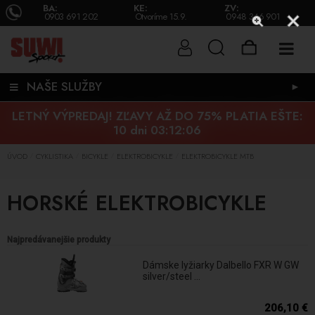
BA:
KE:
ZV:
0903 691 202
Otvoríme 15.9.
0948 346 901
NAŠE SLUŽBY
►
LETNÝ VÝPREDAJ! ZĽAVY AŽ DO 75% PLATIA EŠTE:
10 dni 03:12:05
ÚVOD
CYKLISTIKA
BICYKLE
ELEKTROBICYKLE
ELEKTROBICYKLE MTB
/
/
/
/
HORSKÉ ELEKTROBICYKLE
Najpredávanejšie produkty
Dámske lyžiarky Dalbello FXR W GW
silver/steel ...
206,10 €