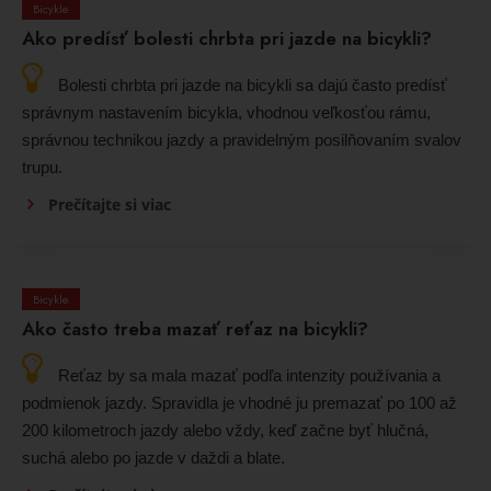
Bicykle
Ako predísť bolesti chrbta pri jazde na bicykli?
Bolesti chrbta pri jazde na bicykli sa dajú často predísť
správnym nastavením bicykla, vhodnou veľkosťou rámu,
správnou technikou jazdy a pravidelným posilňovaním svalov
trupu.
Prečítajte si viac
Bicykle
Ako často treba mazať reťaz na bicykli?
Reťaz by sa mala mazať podľa intenzity používania a
podmienok jazdy. Spravidla je vhodné ju premazať po 100 až
200 kilometroch jazdy alebo vždy, keď začne byť hlučná,
suchá alebo po jazde v daždi a blate.