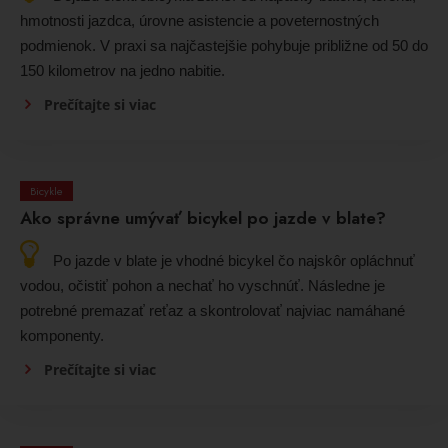
hmotnosti jazdca, úrovne asistencie a poveternostných
podmienok. V praxi sa najčastejšie pohybuje približne od 50 do
150 kilometrov na jedno nabitie.
Prečítajte si viac
Bicykle
Ako správne umývať bicykel po jazde v blate?
Po jazde v blate je vhodné bicykel čo najskôr opláchnuť
vodou, očistiť pohon a nechať ho vyschnúť. Následne je
potrebné premazať reťaz a skontrolovať najviac namáhané
komponenty.
Prečítajte si viac