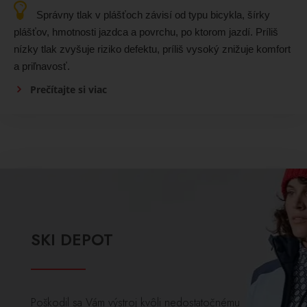
Správny tlak v plášťoch závisí od typu bicykla, šírky
plášťov, hmotnosti jazdca a povrchu, po ktorom jazdí. Príliš
nízky tlak zvyšuje riziko defektu, príliš vysoký znižuje komfort
a priľnavosť.
Prečítajte si viac
SKI DEPOT
Poškodil sa Vám výstroj kvôli nedostatočnému