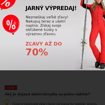
Elektro bicykel Kellys Tygon RS50
Elektro bicykel Kellys Tygon RS50
P Mocha grey 820Wh capacity
P Pine forest 820Wh capacity
23Ah (29)
23Ah (29)
2 999,00 €
2 999,00 €
24 ďalších
1
2
Bicykle
Aký je dojazd elektrobicykla na jedno nabitie?
Dojazd elektrobicykla závisí od kapacity batérie, terénu,