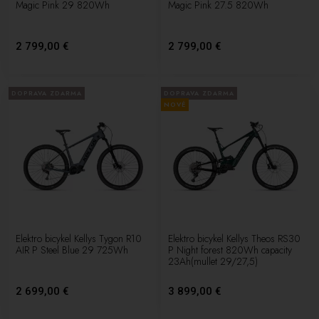
Magic Pink 29 820Wh
Magic Pink 27.5 820Wh
2 799,00 €
2 799,00 €
DOPRAVA ZDARMA
DOPRAVA ZDARMA
NOVÉ
Elektro bicykel Kellys Tygon R10
Elektro bicykel Kellys Theos RS30
AIR P Steel Blue 29 725Wh
P Night forest 820Wh capacity
23Ah(mullet 29/27,5)
2 699,00 €
3 899,00 €