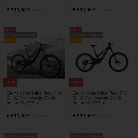
3 999,00 €
8 699,00 €
4 399,00
€
10 990,00
€
AKCIA
AKCIA
DOPRAVA ZDARMA
DOPRAVA ZDARMA
NOVÉ
NOVÉ
-15%
-12%
Elektro bicykel Kellys Theos F90
Elektro bicykel Kellys Theos F70
SH 820Wh/capacity 23 Ah
SH 820Wh/capacity 23 Ah
(mullet 29/27,5"+)
(mullet 29/27,5"+)
6 699,00 €
4 999,00 €
7 899,00
€
5 699,00
€
DOPRAVA ZDARMA
DOPRAVA ZDARMA