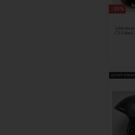
M [6]
-25%
L [5]
L/XL [3]
XL [3]
Lyžiarska p
CX-3 black
XXS [1]
61-63 [2]
50-54 [2]
59-61 [11]
58-61 [8]
55-59 [6]
LETNÝ VÝPRE
59-62 [3]
61-62 [2]
53-54 [6]
58-62 [9]
60-63 [6]
53-56 [4]
44-50 [9]
59-63 [3]