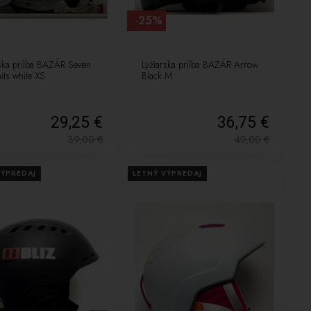
-25%
rska prilba BAZÁR Seven
Lyžiarska prilba BAZÁR Arrow
ts white XS
Black M
29,25 €
36,75 €
39,00
€
49,00
€
VÝPREDAJ
LETNÝ VÝPREDAJ