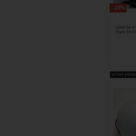
XS 52-54 [6]
-25%
ML 56-58 [6]
57-58 [2]
Lyžiarska p
46-53 [1]
Black 59-6
59-64 [5]
61-65 [1]
55,5-59 [3]
59-62,5 [1]
62-64 [1]
61-64 [1]
LETNÝ VÝPRE
47-51 [3]
53-58 [2]
M-55/59 [1]
55-57 [1]