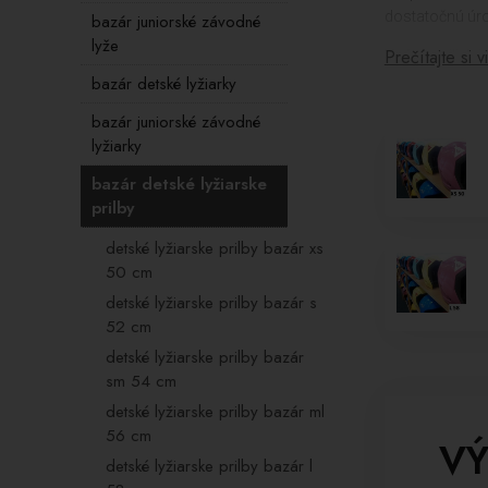
dostatočnú úro
bazár juniorské závodné
lyže
Prečítajte si v
Vnútro prilieb 
hygienické pros
bazár detské lyžiarky
bazár juniorské závodné
V našom bazári
lyžiarky
môžete nájsť v
možnosťami. N
bazár detské lyžiarske
prilby
Dôkladne sme s
detských lyžiar
detské lyžiarske prilby bazár xs
50 cm
detské lyžiarske prilby bazár s
52 cm
detské lyžiarske prilby bazár
sm 54 cm
detské lyžiarske prilby bazár ml
56 cm
VÝ
detské lyžiarske prilby bazár l