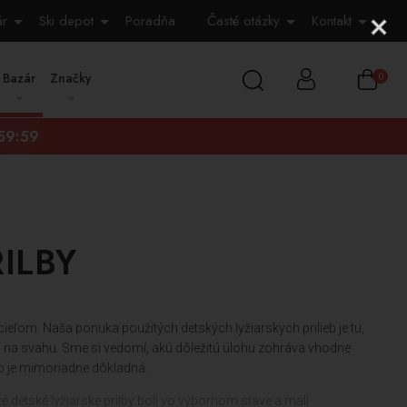
ár
Ski depot
Poradňa
Časté otázky
Kontakt
Bazár
Značky
0
:59:58
ILBY
cieľom. Naša ponuka použitých detských lyžiarskych prilieb je tu,
o na svahu. Sme si vedomí, akú dôležitú úlohu zohráva vhodne
ieb je mimoriadne dôkladná.
é detské lyžiarske prilby boli vo výbornom stave a mali