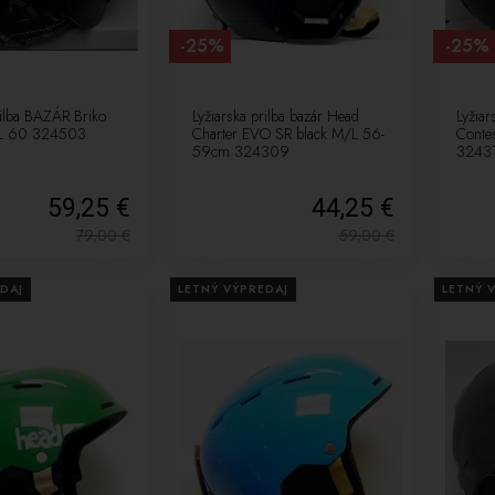
-25%
-25%
rilba BAZÁR Briko
Lyžiarska prilba bazár Head
Lyžia
XL 60 324503
Charter EVO SR black M/L 56-
Conte
59cm 324309
3243
59,25 €
44,25 €
79,00
€
59,00
€
DAJ
LETNÝ VÝPREDAJ
LETNÝ 