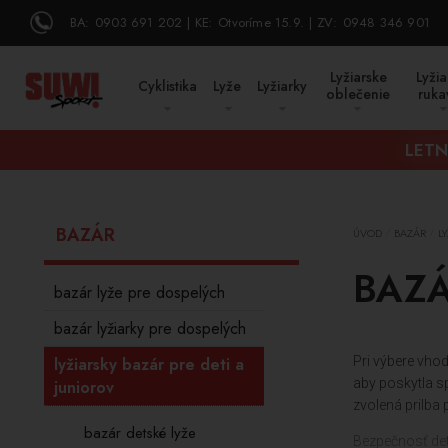
BA:
0903 691 202
KE:
Otvoríme 15.9.
ZV:
0948 346 901
Lyžiarske
Lyžia
Cyklistika
Lyže
Lyžiarky
oblečenie
ruka
LETN
BAZÁR
ÚVOD
BAZÁR
L
/
/
BAZÁ
bazár lyže pre dospelých
bazár lyžiarky pre dospelých
lyžiarsky bazár pre deti a
Pri výbere vhod
aby poskytla s
juniorov
zvolená prilba 
bazár detské lyže
Bezpečnosť detí