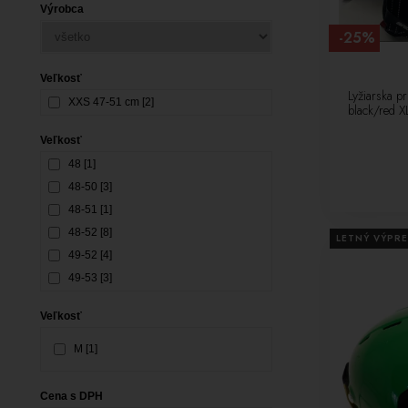
Výrobca
-25%
Veľkosť
Lyžiarska p
XXS 47-51 cm [2]
black/red 
Veľkosť
48 [1]
48-50 [3]
48-51 [1]
48-52 [8]
LETNÝ VÝPRE
49-52 [4]
49-53 [3]
50 [17]
Veľkosť
50-52 [1]
50-55 [41]
M [1]
50-56 [29]
51-52 [2]
Cena s DPH