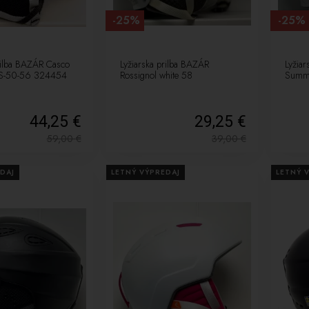
-25%
-25%
rilba BAZÁR Casco
Lyžiarska prilba BAZÁR
Lyžia
 S-50-56 324454
Rossignol white 58
Summi
44,25 €
29,25 €
59,00
€
39,00
€
DAJ
LETNÝ VÝPREDAJ
LETNÝ 