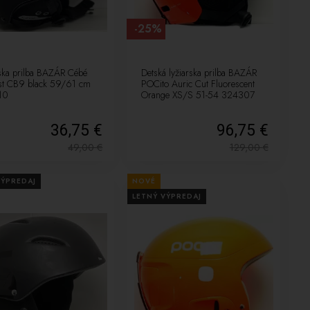
-25%
rska prilba BAZÁR Cébé
Detská lyžiarska prilba BAZÁR
st CB9 black 59/61 cm
POCito Auric Cut Fluorescent
10
Orange XS/S 51-54 324307
36,75 €
96,75 €
49,00
€
129,00
€
VÝPREDAJ
NOVÉ
LETNÝ VÝPREDAJ