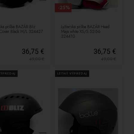
-25%
ska prilba BAZÁR Bliz
Lyžiarska prilba BAZÁR Head
Cover Black M/L 324427
Maja white XS/S 52-56
324410
36,75 €
36,75 €
49,00
€
49,00
€
VÝPREDAJ
LETNÝ VÝPREDAJ