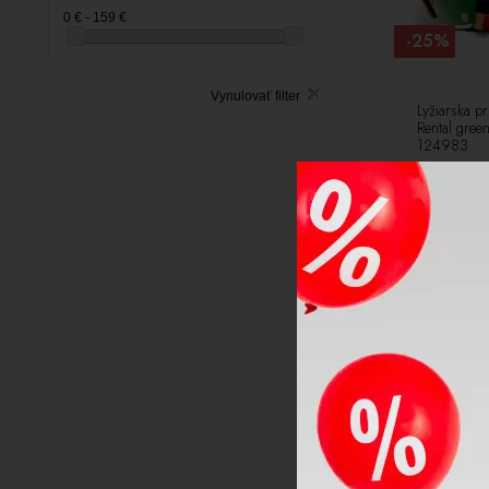
51-54 [6]
0 € - 159 €
51-56 [1]
-25%
51-55 [2]
52 [8]
Vynulovať filter
Lyžiarska 
52-54 [20]
Rental gre
124983
52-55 [18]
52-56 [12]
53 [2]
53-55 [4]
53-57 [5]
NOVÉ
54 [19]
LETNÝ VÝPRE
54-56 [11]
54-58 [53]
55 [5]
55-56 [3]
55-58 [7]
56 [19]
56-58 [14]