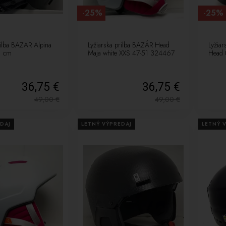
-25%
-25%
rilba BAZAR Alpina
Lyžiarska prilba BAZÁR Head
Lyžiar
1 cm
Maja white XXS 47-51 324467
Head 
36,75 €
36,75 €
49,00
€
49,00
€
DAJ
LETNÝ VÝPREDAJ
LETNÝ 