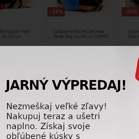
-25%
-25%
prilba BAZAR Head
Lyžiarska prilba BAZAR Head
Lyžiar
en 56/59 cm
Rental blue 56/59 cm 124995
Style
44,25 €
44,25 €
59,00
€
59,00
€
NOVÉ
LETNÝ 
DAJ
LETNÝ VÝPREDAJ