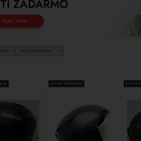
TI ZADARMO
VIAC INFO
DAJ
LETNÝ VÝPREDAJ
LETNÝ 