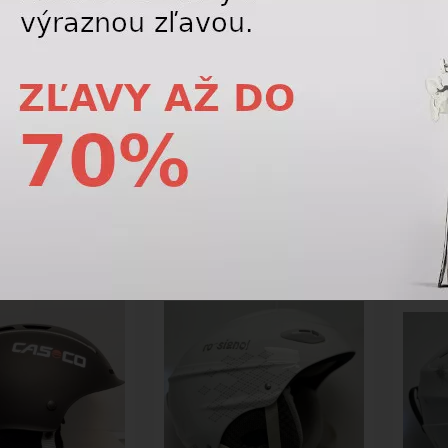
-10%
-25%
arska prilba BAZÁR
Lyžiarska prilba BAZAR Bollé B-
Lyžiar
l Fluorescent Yellow
Style blue/white 54-58
Free 
4
116,10 €
53,10 €
129,00
€
59,00
€
DAJ
LETNÝ VÝPREDAJ
LETNÝ 