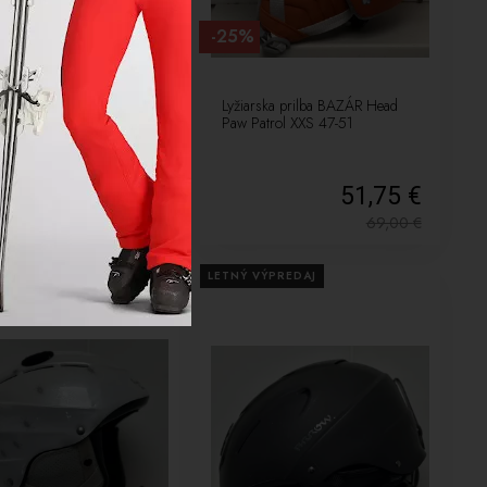
-25%
ska prilba BAZAR Bollé B-
Lyžiarska prilba BAZÁR Head
pink 53-58 324456
Paw Patrol XXS 47-51
51,75 €
51,75 €
69,00
€
69,00
€
VÝPREDAJ
LETNÝ VÝPREDAJ