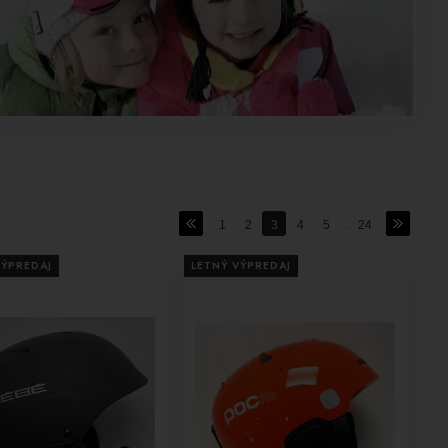
1
2
3
4
5
...
24
VÝPREDAJ
LETNÝ VÝPREDAJ