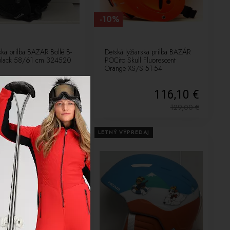
-10%
ska prilba BAZAR Bollé B-
Detská lyžiarska prilba BAZÁR
 black 58/61 cm 324520
POCito Skull Fluorescent
Orange XS/S 51-54
59,25 €
116,10 €
79,00
€
129,00
€
VÝPREDAJ
LETNÝ VÝPREDAJ