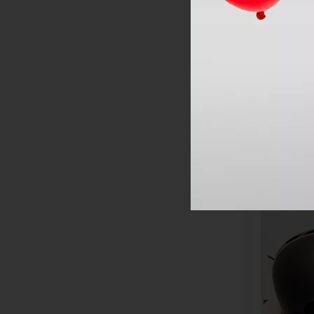
56-59 [23]
-10%
57 [1]
57-61 [4]
58 [7]
Detská lyži
58-60 [5]
POCito Skul
XS/S 51-5
59 [4]
60 [6]
60-62 [5]
62 [16]
63 [2]
LETNÝ VÝPRE
L/XL=58-62 CM [1]
M/L [7]
S/M [5]
S=50-56 CM [6]
XS-S 51-54 [8]
M-L 55-58 [3]
XS [4]
S [19]