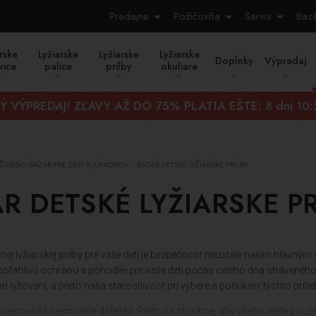
Predajne
Požičovňa
Servis
Baz
rske
Lyžiarske
Lyžiarske
Lyžiarske
Doplnky
Výpredaj
vice
palice
prilby
okuliare
Ý VÝPREDAJ! ZĽAVY AŽ DO 75% PLATIA EŠTE:
8 dni 10
YŽIARSKY BAZÁR PRE DETI A JUNIOROV
BAZÁR DETSKÉ LYŽIARSKE PRILBY
/
R DETSKÉ LYŽIARSKE PR
nej lyžiarskej prilby pre vaše deti je bezpečnosť neustále naším hlavným 
poľahlivú ochranu a pohodlie pre vaše deti počas celého dňa strávenéh
pri lyžovaní, a preto naša starostlivosť pri výbere a ponúkaní týchto pril
 je pre nás nesmierne dôležitá. Preto sa staráme, aby všetky naše použit