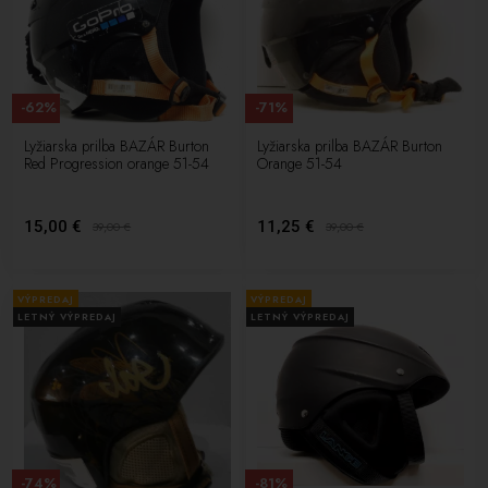
-62%
-71%
Lyžiarska prilba BAZÁR Burton
Lyžiarska prilba BAZÁR Burton
Red Progression orange 51-54
Orange 51-54
15,00 €
11,25 €
39,00
€
39,00
€
VÝPREDAJ
VÝPREDAJ
LETNÝ VÝPREDAJ
LETNÝ VÝPREDAJ
-74%
-81%