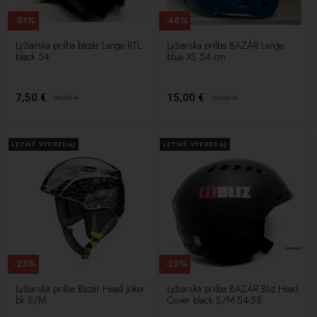
-81%
-48%
Lyžiarska prilba bazár Lange RTL
Lyžiarska prilba BAZÁR Lange
black 54
blue XS 54 cm
7,50 €
15,00 €
39,00
€
29,00
€
LETNÝ VÝPREDAJ
LETNÝ VÝPREDAJ
-25%
-25%
Lyžiarska prilba Bazár Head joker
Lyžiarska prilba BAZÁR Bliz Head
bk S/M
Cover black S/M 54-58