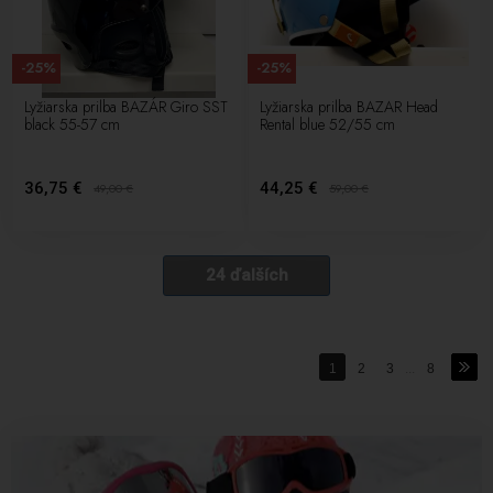
-25%
-25%
Lyžiarska prilba BAZÁR Giro SST
Lyžiarska prilba BAZAR Head
black 55-57 cm
Rental blue 52/55 cm
36,75 €
44,25 €
49,00
€
59,00
€
24 ďalších
1
2
3
...
8