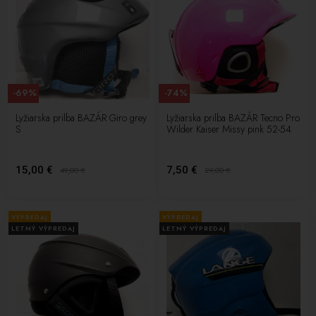
-69%
-74%
Lyžiarska prilba BAZÁR Giro grey
Lyžiarska prilba BAZÁR Tecno Pro
S
Wilder Kaiser Missy pink 52-54
15,00 €
7,50 €
49,00
€
29,00
€
VÝPREDAJ
VÝPREDAJ
LETNÝ VÝPREDAJ
LETNÝ VÝPREDAJ