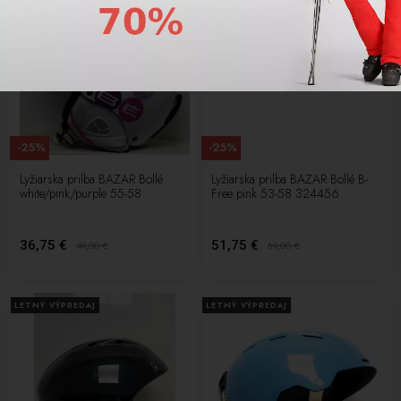
-25%
-25%
Lyžiarska prilba BAZAR Bollé
Lyžiarska prilba BAZAR Bollé B-
white/pink/purple 55-58
Free pink 53-58 324456
36,75 €
51,75 €
49,00
€
69,00
€
LETNÝ VÝPREDAJ
LETNÝ VÝPREDAJ