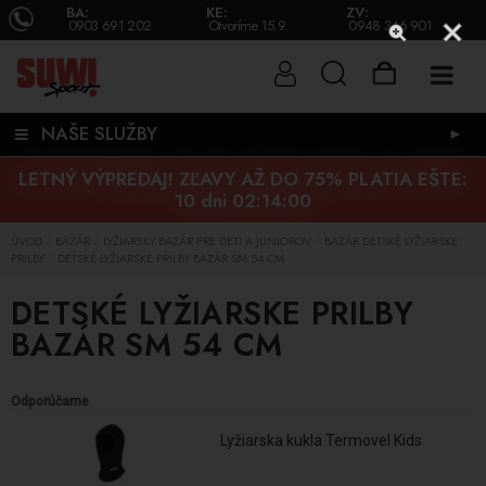
BA:
KE:
ZV:
0903 691 202
Otvoríme 15.9.
0948 346 901
NAŠE SLUŽBY
►
LETNÝ VÝPREDAJ! ZĽAVY AŽ DO 75% PLATIA EŠTE:
10 dni 02:13:59
ÚVOD
BAZÁR
LYŽIARSKY BAZÁR PRE DETI A JUNIOROV
BAZÁR DETSKÉ LYŽIARSKE
/
/
/
PRILBY
DETSKÉ LYŽIARSKE PRILBY BAZÁR SM 54 CM
/
DETSKÉ LYŽIARSKE PRILBY
BAZÁR SM 54 CM
Odporúčame
Lyžiarska kukla Termovel Kids