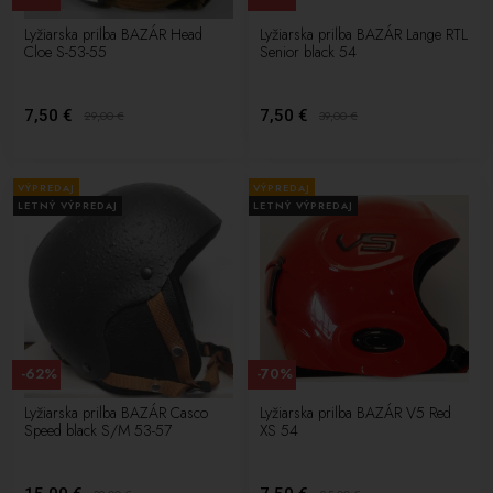
Lyžiarska prilba BAZÁR Head
Lyžiarska prilba BAZÁR Lange RTL
Cloe S-53-55
Senior black 54
7,50 €
7,50 €
29,00
€
39,00
€
VÝPREDAJ
VÝPREDAJ
LETNÝ VÝPREDAJ
LETNÝ VÝPREDAJ
-62%
-70%
Lyžiarska prilba BAZÁR Casco
Lyžiarska prilba BAZÁR V5 Red
Speed black S/M 53-57
XS 54