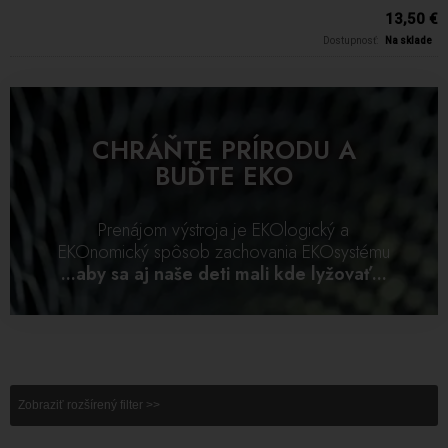
13,50 €
Dostupnosť:
Na sklade
CHRÁŇTE PRÍRODU A
BUĎTE EKO
Prenájom výstroja je EKOlogický a
EKOnomický spôsob zachovania EKOsystému
...aby sa aj naše deti mali kde lyžovať...
Zobraziť rozšírený filter >>