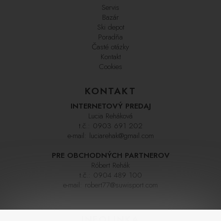
Servis
Bazár
Ski depot
Poradňa
Časté otázky
Kontakt
Cookies
KONTAKT
INTERNETOVÝ PREDAJ
Lucia Reháková
t.č.:
0903 691 202
e-mail:
luciarehak@gmail.com
PRE OBCHODNÝCH PARTNEROV
Róbert Rehák
t.č.:
0904 489 100
e-mail:
robert77@suwisport.com
INFOLINKA