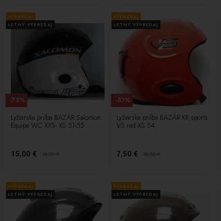
VÝPREDAJ
VÝPREDAJ
LETNÝ VÝPREDAJ
LETNÝ VÝPREDAJ
-75%
-81%
Lyžiarska prilba BAZÁR Salomon
Lyžiarska prilba BAZÁR KK sports
Equipe WC XXS- XS 51-55
V5 red XS 54
15,00 €
7,50 €
59,00
€
39,00
€
VÝPREDAJ
VÝPREDAJ
LETNÝ VÝPREDAJ
LETNÝ VÝPREDAJ