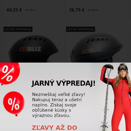
44,25 €
36,75 €
59,00
€
49,00
€
LETNÝ VÝPREDAJ
LETNÝ VÝPREDAJ
-25%
-25%
Lyžiarska prilba BAZÁR Bliz Head
Lyžiarska prilba BAZÁR Bliz Head
Cover black S/M 54-58
Cover black S/M
36,75 €
36,75 €
49,00
€
49,00
€
LETNÝ VÝPREDAJ
LETNÝ VÝPREDAJ