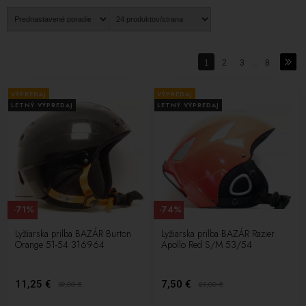
1
2
3
...
8
VÝPREDAJ
VÝPREDAJ
LETNÝ VÝPREDAJ
LETNÝ VÝPREDAJ
-71%
-74%
Lyžiarska prilba BAZÁR Burton
Lyžiarska prilba BAZÁR Razier
Orange 51-54 316964
Apollo Red S/M 53/54
11,25 €
7,50 €
39,00
€
29,00
€