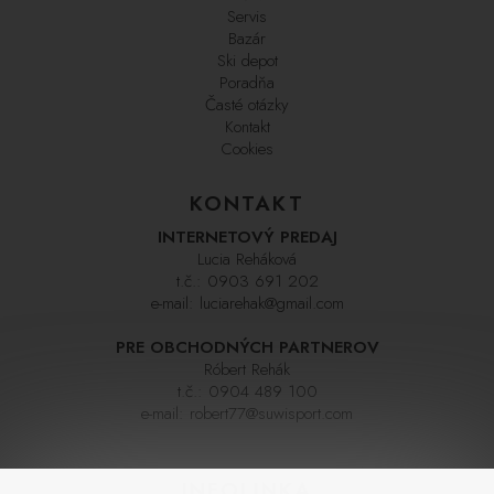
Servis
Bazár
Ski depot
Poradňa
Časté otázky
Kontakt
Cookies
KONTAKT
INTERNETOVÝ PREDAJ
Lucia Reháková
t.č.:
0903 691 202
e-mail:
luciarehak@gmail.com
PRE OBCHODNÝCH PARTNEROV
Róbert Rehák
t.č.:
0904 489 100
e-mail:
robert77@suwisport.com
INFOLINKA