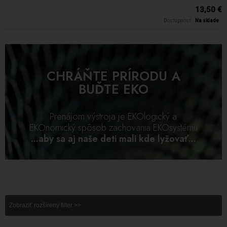
13,50 €
Dostupnosť:
Na sklade
CHRÁŇTE PRÍRODU A
BUĎTE EKO
Prenájom výstroja je EKOlogický a
EKOnomický spôsob zachovania EKOsystému
...aby sa aj naše deti mali kde lyžovať...
Zobraziť rozšírený filter >>