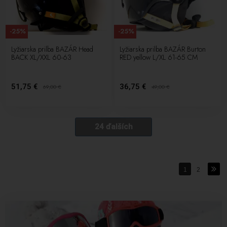
-25%
-25%
Lyžiarska prilba BAZÁR Head
Lyžiarska prilba BAZÁR Burton
BACK XL/XXL 60-63
RED yellow L/XL 61-65 CM
51,75 €
36,75 €
69,00
€
49,00
€
24 ďalších
1
2