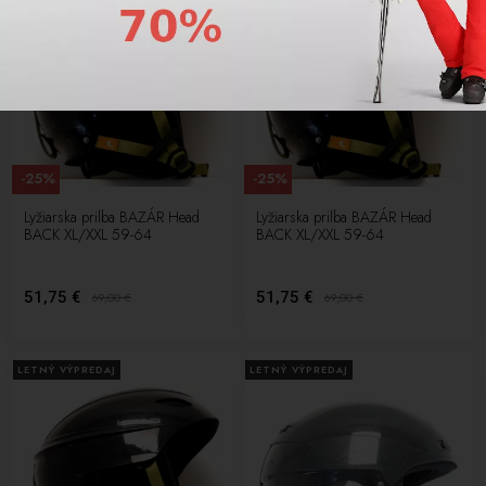
-25%
-25%
Lyžiarska prilba BAZÁR Head
Lyžiarska prilba BAZÁR Head
BACK XL/XXL 59-64
BACK XL/XXL 59-64
51,75 €
51,75 €
69,00
€
69,00
€
LETNÝ VÝPREDAJ
LETNÝ VÝPREDAJ