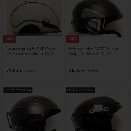
-25%
-25%
Lyžiarska prilba BAZÁR Casco
Lyžiarska prilba BAZÁR Alpina
SP-2 Snowball white 60/63
Grap 2.0. black XL 61-64
74,25 €
36,75 €
99,00
€
49,00
€
LETNÝ VÝPREDAJ
LETNÝ VÝPREDAJ