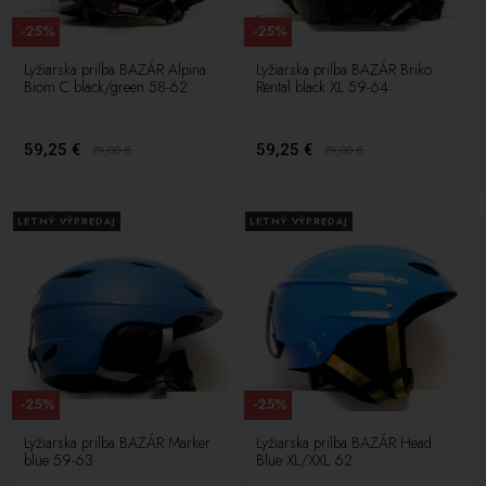
-25%
-25%
Lyžiarska prilba BAZÁR Alpina
Lyžiarska prilba BAZÁR Briko
Biom C black/green 58-62
Rental black XL 59-64
59,25 €
59,25 €
79,00
€
79,00
€
LETNÝ VÝPREDAJ
LETNÝ VÝPREDAJ
-25%
-25%
Lyžiarska prilba BAZÁR Marker
Lyžiarska prilba BAZÁR Head
blue 59-63
Blue XL/XXL 62