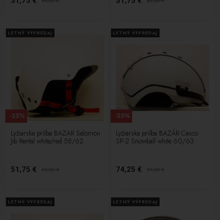
51,75 €
51,75 €
69,00
€
69,00
€
LETNÝ VÝPREDAJ
LETNÝ VÝPREDAJ
-25%
-25%
Lyžiarska prilba BAZAR Salomon
Lyžiarska prilba BAZÁR Casco
Jib Rental white/red 58/62
SP-2 Snowball white 60/63
51,75 €
74,25 €
69,00
€
99,00
€
LETNÝ VÝPREDAJ
LETNÝ VÝPREDAJ