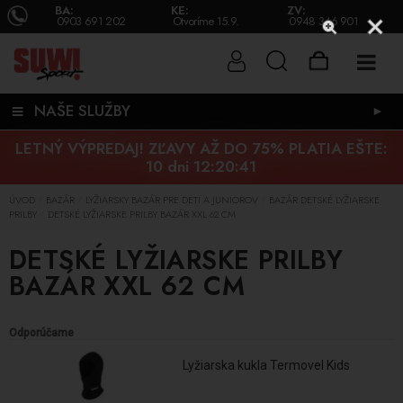
BA:
KE:
ZV:
0903 691 202
Otvoríme 15.9.
0948 346 901
NAŠE SLUŽBY
►
LETNÝ VÝPREDAJ! ZĽAVY AŽ DO 75% PLATIA EŠTE:
10 dni 12:20:40
ÚVOD
BAZÁR
LYŽIARSKY BAZÁR PRE DETI A JUNIOROV
BAZÁR DETSKÉ LYŽIARSKE
/
/
/
PRILBY
DETSKÉ LYŽIARSKE PRILBY BAZÁR XXL 62 CM
/
DETSKÉ LYŽIARSKE PRILBY
BAZÁR XXL 62 CM
Odporúčame
Lyžiarska kukla Termovel Kids