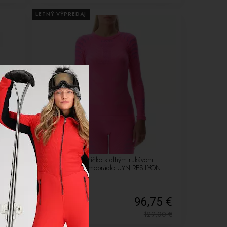
LETNÝ VÝPREDAJ
-25%
ilkat
Dámske termo tričko s dlhým rukávom
round neck - termoprádlo UYN RESILYON
magenta/pink
00 €
96,75 €
9,00
€
129,00
€