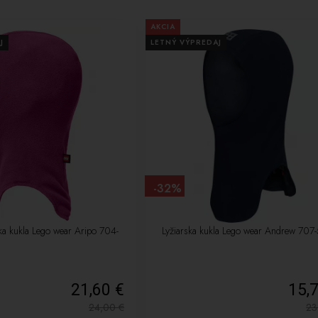
AKCIA
J
LETNÝ VÝPREDAJ
-32%
ska kukla Lego wear Aripo 704-
Lyžiarska kukla Lego wear Andrew 70
21,60 €
15,
24,00
€
2