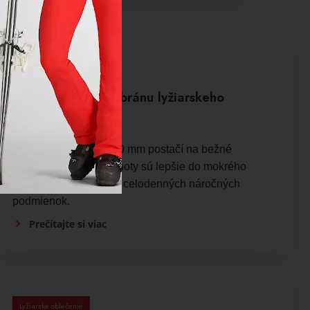
Lyžiarske oblečenie
Ako si zvoliť membránu lyžiarskeho
oblečenia?
Membrána 10 000 mm postačí na bežné
lyžovanie, vyššie hodnoty sú lepšie do mokrého
snehu, silného vetra a celodenných náročných
podmienok.
Prečítajte si viac
Lyžiarske oblečenie