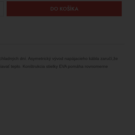
+
DO KOŠÍKA
 chladných dní. Asymetrický vývod napájacieho kábla zaručí,že
iavať teplo. Konštrukcia stielky EVA pomáha rovnomerne