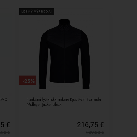
LETNÝ VÝPREDAJ
-25%
7-590
Funkčná lyžiarska mikina Kjus Men Formula
Midlayer Jacket Black
75 €
216,75 €
3,00
€
289,00
€