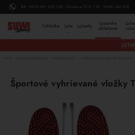
BA:
0903 691 202
KE:
Otvoríme 15.9.
ZV:
0948 346 901
Lyžiarske
Lyžia
Cyklistika
Lyže
Lyžiarky
oblečenie
ruka
LETN
ÚVOD
LYŽIARSKE OBLEČENIE
TERMOPRÁDLO
VYHRIEVANÉ VLOŽKY DO TOPÁNOK
/
/
/
/
Športové vyhrievané vložky 