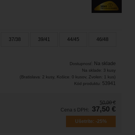
37/38
39/41
44/45
46/48
Na sklade
Dostupnosť:
Na sklade:
3 kusy
(Bratislava: 2 kusy, Košice: 0 kusov, Zvolen: 1 kus)
53941
Kód produktu:
50,00
€
37,50
€
Cena s DPH:
Ušetríte:
-25%