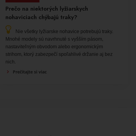
Prečo na niektorých lyžiarskych
nohaviciach chýbajú traky?
Nie všetky lyžiarske nohavice potrebujú traky.
Mnohé modely sú navrhnuté s vyšším pásom,
nastaviteľným obvodom alebo ergonomickým
strihom, ktorý zabezpečí spoľahlivé držanie aj bez
nich.
Prečítajte si viac