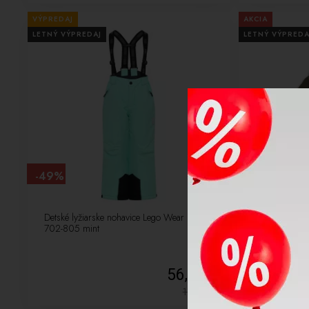
VÝPREDAJ
AKCIA
LETNÝ VÝPREDAJ
LETNÝ VÝPREDA
-49%
-32%
Detské lyžiarske nohavice Lego Wear Paraw
Detská lyžiar
702-805 mint
8026 Dark Ol
56,25 €
111,00
€