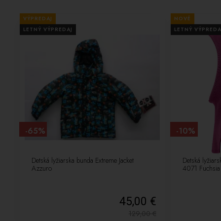
VÝPREDAJ
NOVÉ
LETNÝ VÝPREDAJ
LETNÝ VÝPREDA
-65%
-10%
Detská lyžiarska bunda Extreme Jacket
Detská lyžiar
Azzuro
4071 Fuchsia
45,00 €
129,00
€