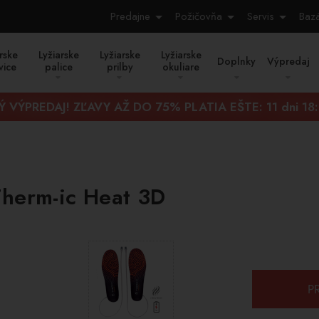
Predajne
Požičovňa
Servis
Baz
rske
Lyžiarske
Lyžiarske
Lyžiarske
Doplnky
Výpredaj
vice
palice
prilby
okuliare
Ý VÝPREDAJ! ZĽAVY AŽ DO 75% PLATIA EŠTE:
11 dni 18
Therm-ic Heat 3D