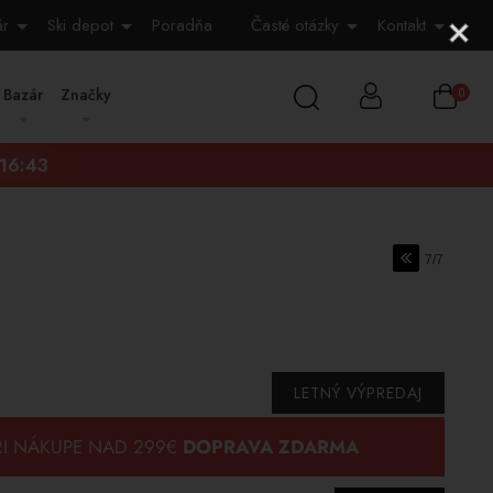
ár
Ski depot
Poradňa
Časté otázky
Kontakt
Bazár
Značky
0
:16:42
7/7
LETNÝ VÝPREDAJ