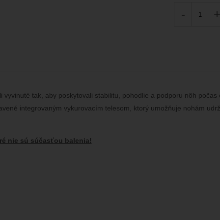
-
vyvinuté tak, aby poskytovali stabilitu, pohodlie a podporu nôh počas
vybavené integrovaným vykurovacím telesom, ktorý umožňuje nohám udrž
ré nie sú súčasťou balenia!