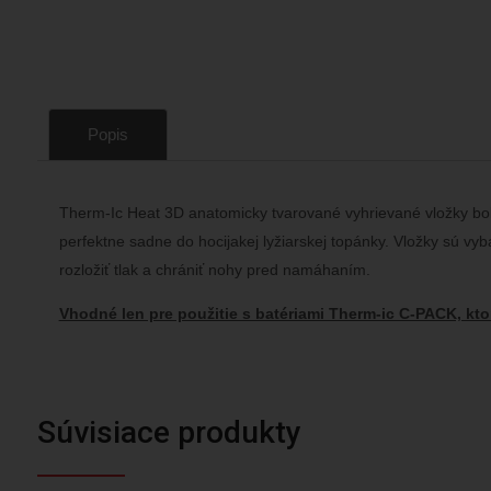
Popis
Therm-Ic Heat 3D anatomicky tvarované vyhrievané vložky boli 
perfektne sadne do hocijakej lyžiarskej topánky. Vložky sú 
rozložiť tlak a chrániť nohy pred namáhaním.
Vhodné len pre použitie s batériami Therm-ic C-PACK, kto
Súvisiace produkty