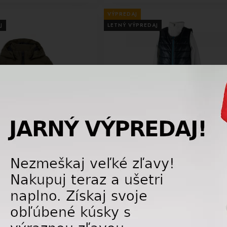
VÝPREDAJ
J
LETNÝ VÝPREDAJ
-50%
ska bunda Lego Wear Jipe 706-
Detské lyžiarske nohavice Obermeyer Ch
ive
Bib Pant Polar Blue
75,00 €
75,
110,00
€
14