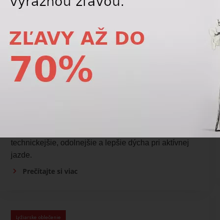
Lyžiarske oblečenie
Pri lyžiarskom oblečení ako sa vyznať v
označeniach DWR, 2L, 3L?
DWR je vodoodpudivá úprava povrchu, zatiaľ čo
2L a 3L označujú konštrukciu vrstiev materiálu. 2L je
komfortnejšie a vhodné na bežné lyžovanie, 3L je
technickejšie, odolnejšie a lepšie dýcha pri aktívnej
jazde.
Prečítajte si viac
Lyžiarske oblečenie