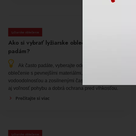
Lyžiarske oblečenie
Ako si vybrať lyžiarske oblečenie, ak často
padám?
Ak často padáte, vyberajte odolné lyžiarske
oblečenie s pevnejšími materiálmi, vyššou
vodoodolnosťou a zosilnenými časťami. Dôležitá je
aj voľnosť pohybu a dobrá ochrana pred vlhkosťou.
Prečítajte si viac
Lyžiarske oblečenie