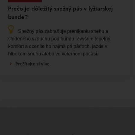
Prečo je dôležitý snežný pás v lyžiarskej
bunde?
Snežný pás zabraňuje prenikaniu snehu a
studeného vzduchu pod bundu. Zvyšuje tepelný
komfort a oceníte ho najmä pri pádoch, jazde v
hlbokom snehu alebo vo veternom počasí.
Prečítajte si viac