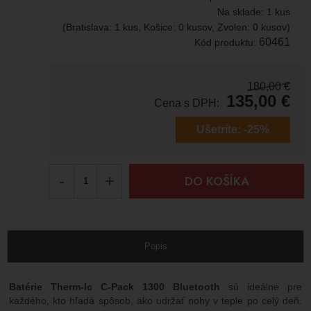
Na sklade:
1 kus
(Bratislava: 1 kus, Košice: 0 kusov, Zvolen: 0 kusov)
60461
Kód produktu:
180,00
€
135,00
€
Cena s DPH:
Ušetríte:
-25%
-
+
DO KOŠÍKA
Popis
Batérie Therm-Ic C-Pack 1300 Bluetooth
sú ideálne pre
každého, kto hľadá spôsob, ako udržať nohy v teple po celý deň.