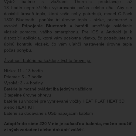
Výdrž batérie s vložkami Therm-Ic predstavuje až
13 hodín nepretržitého vykurovania počas celého dňa. Aby ste
dosiahli úroveň tepla, ktorú vaše nohy potrebujú, model C-Pack
1300 Bluetooth ponúka tri úrovne tepla - nízke, priemerné a
vysoké.
Pripojenie Bluetooth v batérii
umožňuje ovládanie
vložiek pomocou vášho smartphonu. Pre iOS a Android je k
dispozícii aplikácia, ktorá vám poskytne všetko, čo potrebujete na
úplnú kontrolu vložiek, čo vám uľahčí nastavenie úrovne tepla
počas pohybu.
Životnosť batérie na každej z týchto úrovní je:
Nízka: 11 - 13 hodín
Priemer: 5 - 7 hodín
Vysoká: 3 - 4 hodiny
Batérie je možné ovládať iba jedným tlačidlom
3 tepelné úrovne ohrevu
batérie sú vhodné pre vyhrievané vložky HEAT FLAT, HEAT 3D
alebo HEAT KIT
batérie sú dodávané s USB napájacím káblom
Adaptér do siete 220 V nie je súčasťou balenia, možno použiť
z iných zariadení alebo dokúpiť zvlášť.