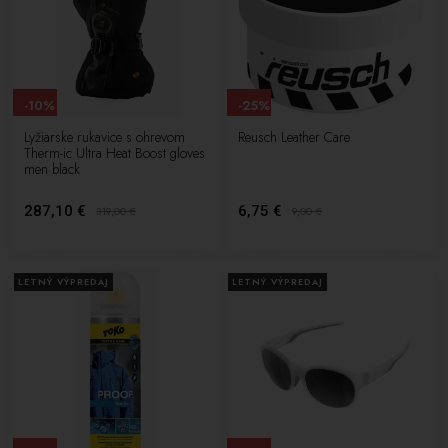
-10%
-25%
Lyžiarske rukavice s ohrevom
Reusch Leather Care
Therm-ic Ultra Heat Boost gloves
men black
287,10 €
6,75 €
319,00
€
9,00
€
LETNÝ VÝPREDAJ
LETNÝ VÝPREDAJ