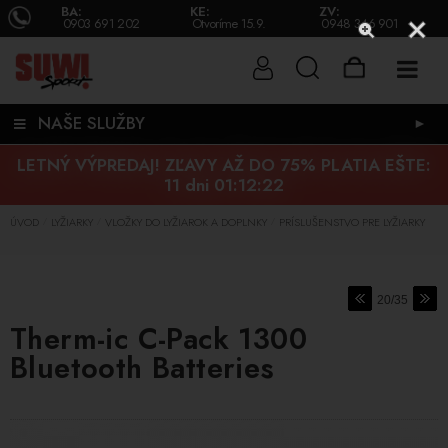
BA:
KE:
ZV:
0903 691 202
Otvoríme 15.9.
0948 346 901
NAŠE SLUŽBY
►
LETNÝ VÝPREDAJ! ZĽAVY AŽ DO 75% PLATIA EŠTE:
11 dni 01:12:21
ÚVOD
LYŽIARKY
VLOŽKY DO LYŽIAROK A DOPLNKY
PRÍSLUŠENSTVO PRE LYŽIARKY
/
/
/
20/35
Therm-ic C-Pack 1300
Bluetooth Batteries