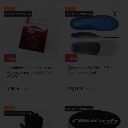
NOVÉ
NOVÉ
LETNÝ VÝPREDAJ
LETNÝ VÝPREDAJ
-10%
-10%
Northfinder Parfém na pranie
Športové vložky Sidas 3 Feet
Adventure mist LP-10031SP
Comfort Mid Arch
67670
1,80 €
35,10 €
2,00
€
39,00
€
NOVÉ
LETNÝ VÝPREDAJ
LETNÝ VÝPREDAJ