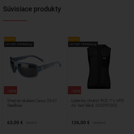
Súvisiace produkty
NOVÉ
NOVÉ
LETNÝ VÝPREDAJ
LETNÝ VÝPREDAJ
-10%
-10%
Slnečné okuliare Casco SX-61
Lyžiarsky chránič POC Y´s VPD
Steelblue
Air Vest black 203291002
63,00 €
126,00 €
70,00
€
140,00
€