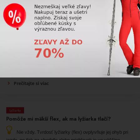
Prečítajte si viac
Lyžiarky
Sú dámske lyžiarky iné ako pánske?
Áno, dámske lyžiarky sú konštrukčne prispôsobené
ženskému tvaru nohy a lýtka. Líšia sa najmä tvarom skeletu,
výškou a sklonom komína, mäkším flexom a komfortnejšou
vnútornou topánkou.
Prečítajte si viac
Lyžiarky
Pomôže mi mäkší flex, ak ma lyžiarka tlačí?
Nie vždy. Tvrdosť lyžiarky (flex) ovplyvňuje jej ohyb pri
jazde, no tlak na chodidlo alebo priehlavok je vo väčšine