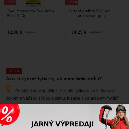
-25%
-25%
Toko Impregnácia Toko Textile
Slnečné okuliare POC Avail
Proof 250ml
transparent crystal-grey
12,00 €
134,25 €
16,00
€
179,00
€
Lyžiarky
Ako si vybrať lyžiarky, ak mám širšiu nohu?
Pri širšej nohe je dôležité zvoliť lyžiarky so širším toe
boxom a väčšou šírkou skeletu, ideálne s označením “wide”
alebo vyššou hodnotou “last“. Pomáha aj širšia manžeta,
mäkšie vnútorné topánky a presné meranie chodidla v
obchode.