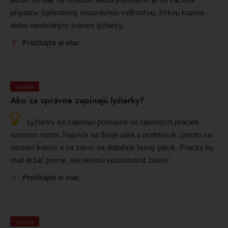
prípadov spôsobený nesprávnou veľkosťou, šírkou kopyta
alebo nevhodným tvarom lyžiarky.
Prečítajte si viac
Lyžiarky
Ako sa správne zapínajú lyžiarky?
Lyžiarky sa zapínajú postupne od spodných praciek
smerom nahor. Najskôr sa fixuje päta a priehlavok, potom sa
nastaví komín a na záver sa dotiahne horný pásik. Pracky by
mali držať pevne, ale nesmú spôsobovať bolesť.
Prečítajte si viac
Lyžiarky