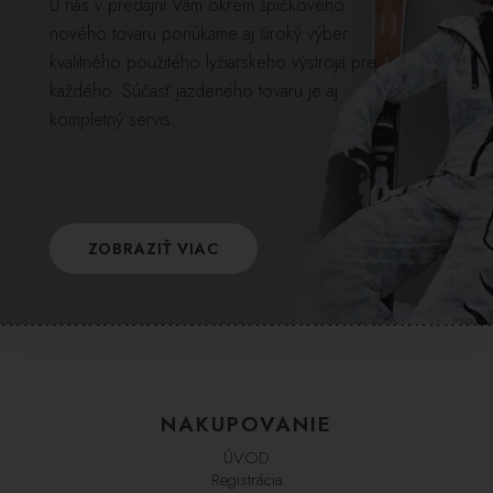
U nás v predajni Vám okrem špičkového
nového tovaru ponúkame aj široký výber
kvalitného použitého lyžiarskeho výstroja pre
každého. Súčasť jazdeného tovaru je aj
kompletný servis.
ZOBRAZIŤ VIAC
NAKUPOVANIE
ÚVOD
Registrácia