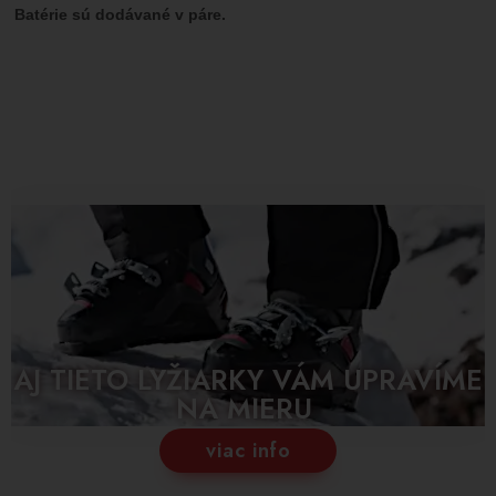
Batérie sú dodávané v páre.
AJ TIETO LYŽIARKY VÁM UPRAVÍME
NA MIERU
viac info