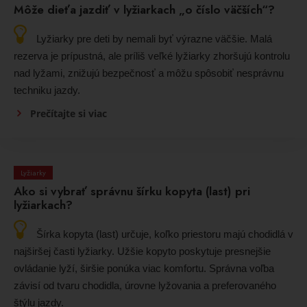
Môže dieťa jazdiť v lyžiarkach „o číslo väčších“?
Lyžiarky pre deti by nemali byť výrazne väčšie. Malá
rezerva je prípustná, ale príliš veľké lyžiarky zhoršujú kontrolu
nad lyžami, znižujú bezpečnosť a môžu spôsobiť nesprávnu
techniku jazdy.
Prečítajte si viac
Lyžiarky
Ako si vybrať správnu šírku kopyta (last) pri
lyžiarkach?
Šírka kopyta (last) určuje, koľko priestoru majú chodidlá v
najširšej časti lyžiarky. Užšie kopyto poskytuje presnejšie
ovládanie lyží, širšie ponúka viac komfortu. Správna voľba
závisí od tvaru chodidla, úrovne lyžovania a preferovaného
štýlu jazdy.