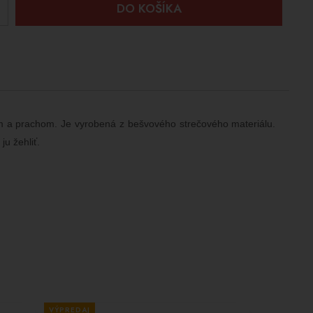
+
DO KOŠÍKA
om a prachom. Je vyrobená z bešvového strečového materiálu.
ju žehliť.
VÝPREDAJ