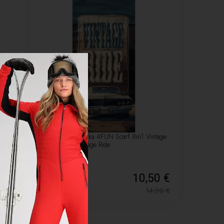
-25%
Multifunkčná šatka 4FUN Scarf 8in1 Vintage
Collection - Vintage Ride
50 €
10,50 €
4,00
€
14,00
€