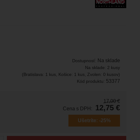
Na sklade
Dostupnosť:
Na sklade:
2 kusy
(Bratislava: 1 kus, Košice: 1 kus, Zvolen: 0 kusov)
53377
Kód produktu:
17,00
€
12,75
€
Cena s DPH:
Ušetríte:
-25%