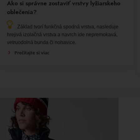
Ako si správne zostaviť vrstvy lyžiarskeho
oblečenia?
Základ tvorí funkčná spodná vrstva, nasleduje
hrejivá izolačná vrstva a navrch ide nepremokavá,
vetruodolná bunda či nohavice.
Prečítajte si viac