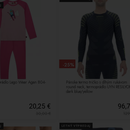
J
-25%
prádlo Lego Wear Agan 804-
Pánske termo tričko s dlhým rukávom
round neck, termoprádlo UYN RESILY
dark blue/yellow
20,25 €
96,
30,00
€
12
J
LETNÝ VÝPREDAJ