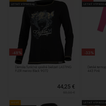
LETNÝ VÝPREDAJ
LETNÝ VÝPREDA
-48%
-33%
Dámska funkčná spodná bielizeň LASTING
Detské termo
FLER merino Black 9072
443 Pink
44,25 €
85,00
€
NOVÉ
LETNÝ VÝPREDA