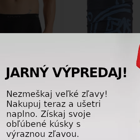
-25%
ná spodná bielizeň UYN
Multifunkčná šatka 4FUN Scarf 8in1
0 Man position Biotech UW
Standard - Sun Black
inch
44,25 €
10,
59,00
€
1