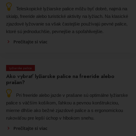
Teleskopické lyžiarske palice môžu byť dobré, najmä na
skialp, freeride alebo turistické aktivity na lyžiach. Na klasické
zjazdové lyžovanie sa však častejšie používajú pevné palice,
ktoré sú jednoduchšie, pevnejšie a spoľahlivejšie.
Prečítajte si viac
Lyžiarske palice
Ako vybrať lyžiarske palice na freeride alebo
prašan?
Pri freeride alebo jazde v prašane sú optimálne lyžiarske
palice s väčším košíkom, ľahkou a pevnou konštrukciou,
mierne dlhšie ako bežné zjazdové palice a s ergonomickou
rukoväťou pre lepší úchop v hlbokom snehu.
Prečítajte si viac