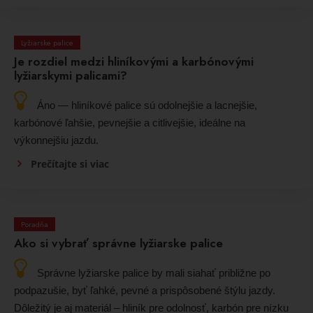
Lyžiarske palice
Je rozdiel medzi hliníkovými a karbónovými
lyžiarskymi palicami?
Áno — hliníkové palice sú odolnejšie a lacnejšie,
karbónové ľahšie, pevnejšie a citlivejšie, ideálne na
výkonnejšiu jazdu.
Prečítajte si viac
Poradňa
Ako si vybrať správne lyžiarske palice
Správne lyžiarske palice by mali siahať približne po
podpazušie, byť ľahké, pevné a prispôsobené štýlu jazdy.
Dôležitý je aj materiál – hliník pre odolnosť, karbón pre nízku