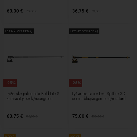
63,00 €
36,75 €
70,00
€
49,00
€
LETNÝ VÝPREDAJ
LETNÝ VÝPREDAJ
-25%
-25%
Lyžiarske palice Leki Bold Lite S
Lyžiarske palice Leki Spitfire 3D
anthracite/black/neongreen
denim blue/aegen blue/mustard
63,75 €
75,00 €
85,00
€
100,00
€
NOVÉ
NOVÉ