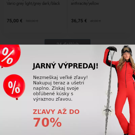
Vario grey light/grey dark/black
anthracite/yellow
75,00 €
36,75 €
100,00
€
49,00
€
24 ďalších
1
2
3
V našej ponuke nájdete rôzne druhy zjazdových palíc, ktoré sa
odlišujú materiálmi použitými pri ich výrobe. Praktické využitie
ponúkajú nastaviteľné palice, ktoré nájdete aj v našej ponuke.