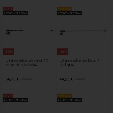
a správny výber palíc vám pomôže vylepšiť techniku, zvýšiť stabilitu
AKCIA
VÝPREDAJ
a komfort pri lyžovaní. S našimi hliníkovými
lyžiarskymi palicami
LETNÝ VÝPREDAJ
LETNÝ VÝPREDAJ
Head
, Leki iné, si môžete byť istí, že ste si vybrali kvalitné a spoľahlivé
palice, ktoré vám pomôžu vychutnať si každý moment na svahu.
-33%
-48%
Lyžiarske palice Leki Airfoil 3D
Lyžiarske palice Leki Detect S
white/anthracite/yellow
black/grey
66,75 €
44,25 €
100,00
€
85,00
€
AKCIA
VÝPREDAJ
LETNÝ VÝPREDAJ
LETNÝ VÝPREDAJ