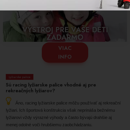
VÝSTROJ PRE VAŠE DETI
ZADARMO
VIAC
INFO
Lyžiarske palice
Sú racing lyžiarske palice vhodné aj pre
rekreačných lyžiarov?
Áno, racing lyžiarske palice môžu používať aj rekreační
lyžiari. Ich športová konštrukcia však neprináša bežnému
lyžiarovi vždy výrazné výhody a často bývajú drahšie aj
menej odolné voči hrubšiemu zaobchádzaniu.