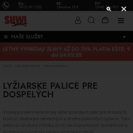
BA:
KE:
ZV:
0903 691 202
Otvoríme 15.9.
0948 346 901
NAŠE SLUŽBY
►
LETNÝ VÝPREDAJ! ZĽAVY AŽ DO 75% PLATIA EŠTE:
9
dni 04:02:54
ÚVOD
LYŽIARSKE PALICE
PRE DOSPELÝCH
/
/
LYŽIARSKE PALICE PRE
DOSPELÝCH
V našej ponuke máme široký výber lyžiarskych palíc pre dospelých,
ktoré sú ideálne pre rekreačných a stredne pokročilých lyžiarov. Tieto
palice sú vyrobené z hliníka, čo im zaručuje pevnosť, spoľahlivosť a
dostatočnú tuhosť pre väčšinu lyžiarskych aktivít.