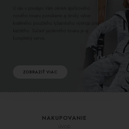
U nás v predajni Vám okrem špičkového
nového tovaru ponúkame aj široký výber
kvalitného použitého lyžiarskeho výstroja pre
každého. Súčasť jazdeného tovaru je aj
kompletný servis.
ZOBRAZIŤ VIAC
NAKUPOVANIE
ÚVOD