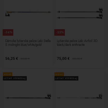
-34%
-25%
Dámske lyžiarske palice Leki Stella
Lyžiarske palice Leki Airfoil 3D
S midnight blue/white/gold
black/dark anthracite
56,25 €
75,00 €
85,00
€
100,00
€
NOVÉ
NOVÉ
LETNÝ VÝPREDAJ
LETNÝ VÝPREDAJ