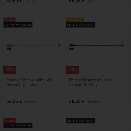
67,50 €
56,25 €
129,00
€
109,00
€
AKCIA
VÝPREDAJ
LETNÝ VÝPREDAJ
LETNÝ VÝPREDAJ
-37%
-48%
Dámske lyžiarske palice Leki
Dámske lyžiarske palice Leki
Artena S light rose
Carbon 14 S lady
56,25 €
56,25 €
89,00
€
109,00
€
AKCIA
LETNÝ VÝPREDAJ
LETNÝ VÝPREDAJ