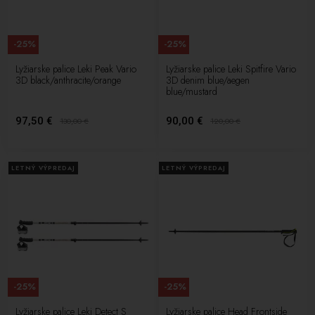
-25%
-25%
Lyžiarske palice Leki Peak Vario
Lyžiarske palice Leki Spitfire Vario
3D black/anthracite/orange
3D denim blue/aegen
blue/mustard
97,50 €
90,00 €
130,00
€
120,00
€
LETNÝ VÝPREDAJ
LETNÝ VÝPREDAJ
-25%
-25%
Lyžiarske palice Leki Detect S
Lyžiarske palice Head Frontside