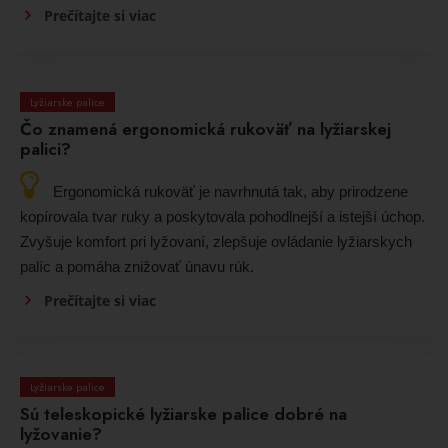
Prečítajte si viac
Lyžiarske palice
Čo znamená ergonomická rukoväť na lyžiarskej
palici?
Ergonomická rukoväť je navrhnutá tak, aby prirodzene
kopírovala tvar ruky a poskytovala pohodlnejší a istejší úchop.
Zvyšuje komfort pri lyžovaní, zlepšuje ovládanie lyžiarskych
palíc a pomáha znižovať únavu rúk.
Prečítajte si viac
Lyžiarske palice
Sú teleskopické lyžiarske palice dobré na
lyžovanie?