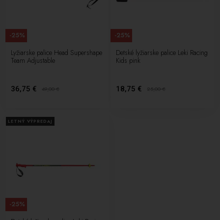
-25%
-25%
Lyžiarske palice Head Supershape
Detské lyžiarske palice Leki Racing
Team Adjustable
Kids pink
36,75 €
18,75 €
49,00
€
25,00
€
LETNÝ VÝPREDAJ
-25%