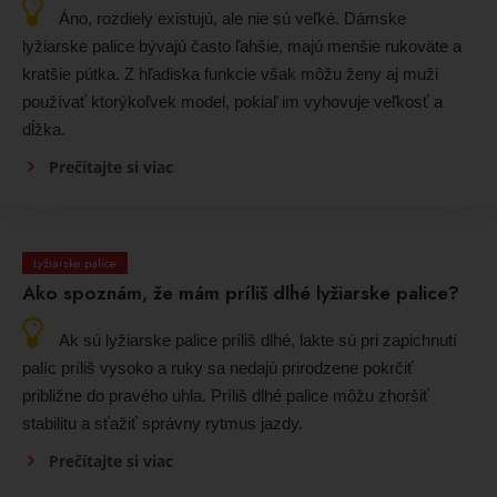
Áno, rozdiely existujú, ale nie sú veľké. Dámske
lyžiarske palice bývajú často ľahšie, majú menšie rukoväte a
kratšie pútka. Z hľadiska funkcie však môžu ženy aj muži
používať ktorýkoľvek model, pokiaľ im vyhovuje veľkosť a
dĺžka.
Prečítajte si viac
Lyžiarske palice
Ako spoznám, že mám príliš dlhé lyžiarske palice?
Ak sú lyžiarske palice príliš dlhé, lakte sú pri zapichnutí
palíc príliš vysoko a ruky sa nedajú prirodzene pokrčiť
približne do pravého uhla. Príliš dlhé palice môžu zhoršiť
stabilitu a sťažiť správny rytmus jazdy.
Prečítajte si viac