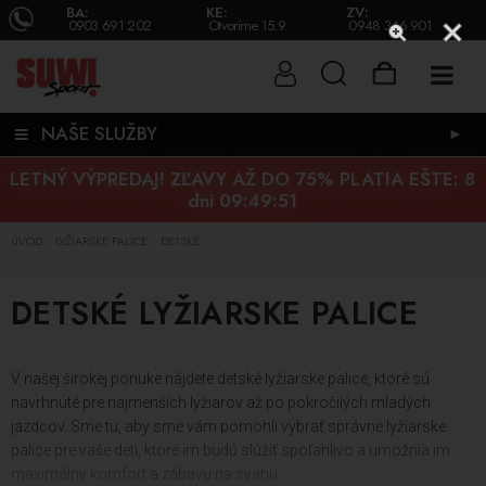
BA:
KE:
ZV:
0903 691 202
Otvoríme 15.9.
0948 346 901
NAŠE SLUŽBY
►
LETNÝ VÝPREDAJ! ZĽAVY AŽ DO 75% PLATIA EŠTE:
8
dni 09:49:50
ÚVOD
LYŽIARSKE PALICE
DETSKÉ
/
/
DETSKÉ LYŽIARSKE PALICE
V našej širokej ponuke nájdete detské lyžiarske palice, ktoré sú
navrhnuté pre najmenších lyžiarov až po pokročilých mladých
jazdcov. Sme tu, aby sme vám pomohli vybrať správne lyžiarske
palice pre vaše deti, ktoré im budú slúžiť spoľahlivo a umožnia im
maximálny komfort a zábavu na svahu.