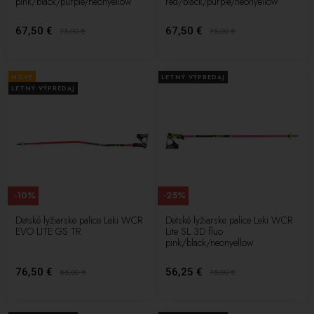
pink/black/purple/neonyellow
red/black/purple/neonyellow
67,50 €
67,50 €
75,00
€
75,00
€
NOVÉ
LETNÝ VÝPREDAJ
LETNÝ VÝPREDAJ
-10%
-25%
Detské lyžiarske palice Leki WCR
Detské lyžiarske palice Leki WCR
EVO LITE GS TR
Lite SL 3D fluo
pink/black/neonyellow
76,50 €
56,25 €
85,00
€
75,00
€