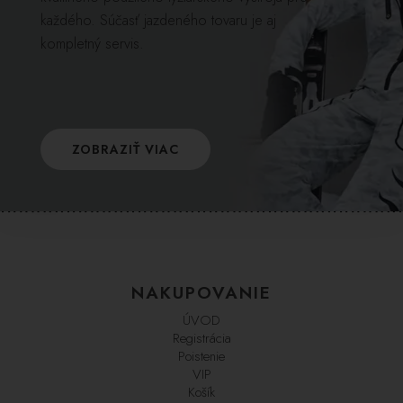
každého. Súčasť jazdeného tovaru je aj
kompletný servis.
ZOBRAZIŤ VIAC
NAKUPOVANIE
ÚVOD
Registrácia
Poistenie
VIP
Košík