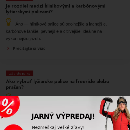
Je rozdiel medzi hliníkovými a karbónovými
lyžiarskymi palicami?
Áno — hliníkové palice sú odolnejšie a lacnejšie,
karbónové ľahšie, pevnejšie a citlivejšie, ideálne na
výkonnejšiu jazdu.
Prečítajte si viac
Lyžiarske palice
Ako vybrať lyžiarske palice na freeride alebo
prašan?
Pri freeride alebo jazde v prašane sú optimálne lyžiarske
palice s väčším košíkom, ľahkou a pevnou konštrukciou,
mierne dlhšie ako bežné zjazdové palice a s ergonomickou
rukoväťou pre lepší úchop v hlbokom snehu.