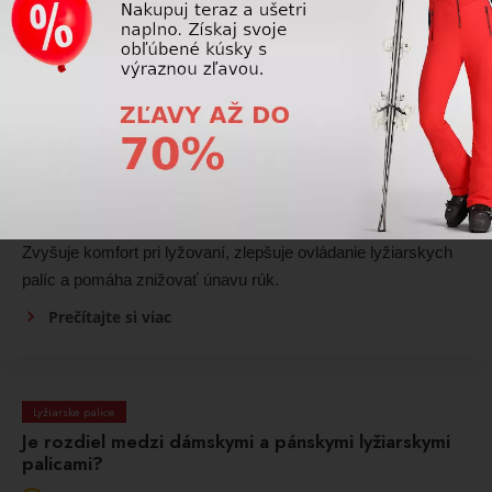
Prečítajte si viac
Lyžiarske palice
Čo znamená ergonomická rukoväť na lyžiarskej
palici?
Ergonomická rukoväť je navrhnutá tak, aby prirodzene
kopírovala tvar ruky a poskytovala pohodlnejší a istejší úchop.
Zvyšuje komfort pri lyžovaní, zlepšuje ovládanie lyžiarskych
palíc a pomáha znižovať únavu rúk.
Prečítajte si viac
Lyžiarske palice
Je rozdiel medzi dámskymi a pánskymi lyžiarskymi
palicami?