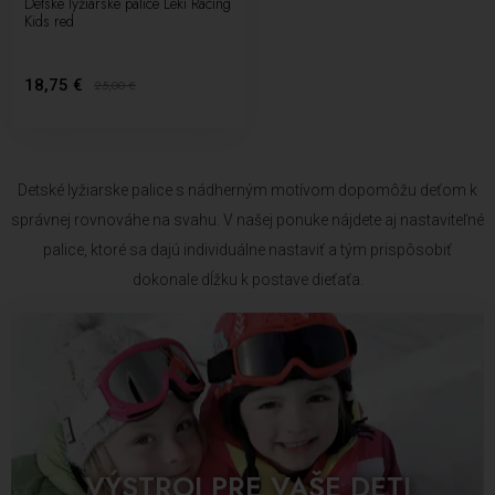
Detské lyžiarske palice Leki Racing
Kids red
18,75 €
25,00
€
Detské lyžiarske palice s nádherným motívom dopomôžu deťom k
správnej rovnováhe na svahu. V našej ponuke nájdete aj nastaviteľné
palice, ktoré sa dajú individuálne nastaviť a tým prispôsobiť
dokonale dĺžku k postave dieťaťa.
VÝSTROJ PRE VAŠE DETI