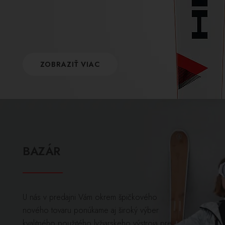
ZOBRAZIŤ VIAC
BAZÁR
U nás v predajni Vám okrem špičkového
nového tovaru ponúkame aj široký výber
kvalitného použitého lyžiarskeho výstroja pre