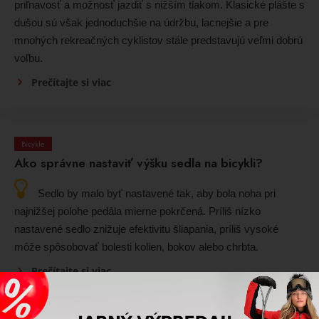
priľnavosť a možnosť jazdiť s nižším tlakom. Klasické plášte s
dušou sú však jednoduchšie na údržbu, lacnejšie a pre
mnohých rekreačných cyklistov stále predstavujú veľmi dobrú
voľbu.
Prečítajte si viac
Bicykle
Ako správne nastaviť výšku sedla na bicykli?
Sedlo by malo byť nastavené tak, aby bola noha pri
najnižšej polohe pedála mierne pokrčená. Príliš nízko
nastavené sedlo znižuje efektivitu šliapania, príliš vysoké
môže spôsobovať bolesti kolien, bokov alebo chrbta.
Prečítajte si viac