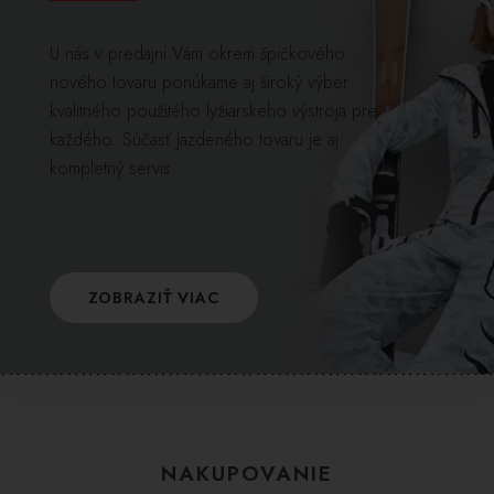
U nás v predajni Vám okrem špičkového
nového tovaru ponúkame aj široký výber
kvalitného použitého lyžiarskeho výstroja pre
každého. Súčasť jazdeného tovaru je aj
kompletný servis.
ZOBRAZIŤ VIAC
NAKUPOVANIE