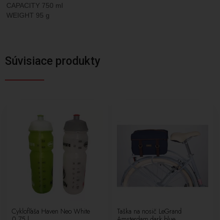
CAPACITY 750 ml
WEIGHT 95 g
Súvisiace produkty
Cyklofľaša Haven Neo White
Taška na nosič LeGrand
0,75 l
Amsterdam dark blue