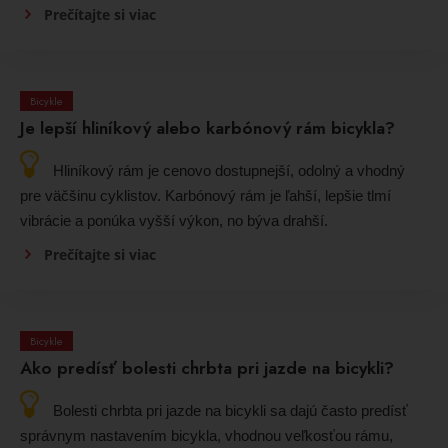
Prečítajte si viac
Bicykle
Je lepší hliníkový alebo karbónový rám bicykla?
Hliníkový rám je cenovo dostupnejší, odolný a vhodný
pre väčšinu cyklistov. Karbónový rám je ľahší, lepšie tlmí
vibrácie a ponúka vyšší výkon, no býva drahší.
Prečítajte si viac
Bicykle
Ako predísť bolesti chrbta pri jazde na bicykli?
Bolesti chrbta pri jazde na bicykli sa dajú často predísť
správnym nastavením bicykla, vhodnou veľkosťou rámu,