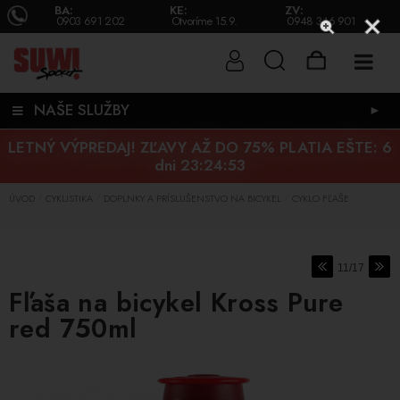
BA:
KE:
ZV:
0903 691 202
Otvoríme 15.9.
0948 346 901
NAŠE SLUŽBY
►
LETNÝ VÝPREDAJ! ZĽAVY AŽ DO 75% PLATIA EŠTE:
6
dni 23:24:52
ÚVOD
CYKLISTIKA
DOPLNKY A PRÍSLUŠENSTVO NA BICYKEL
CYKLO FĽAŠE
/
/
/
11/17
Fľaša na bicykel Kross Pure
red 750ml