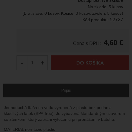
Na sklade
Dostupnosť:
Na sklade:
5 kusov
(Bratislava: 0 kusov, Košice: 0 kusov, Zvolen: 5 kusov)
52727
Kód produktu:
4,60
€
Cena s DPH:
-
+
DO KOŠÍKA
Popis
Jednoduchá fľaša na vodu vyrobená z plastu bez pridania
škodlivých látok (BPA-free). Je vybavená štandardným uzáverom
so zámkom, ktorý zabráni vytečeniu pri prenášaní v batohu.
MATERIAL non-toxic plastic