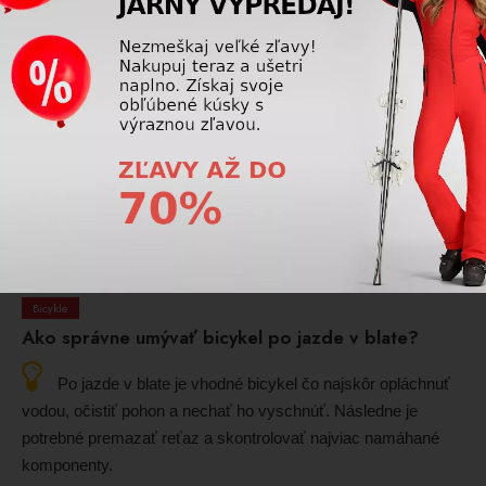
Bicykle
Aký tlak by mali mať plášte na bicykli?
Správny tlak v plášťoch závisí od typu bicykla, šírky
plášťov, hmotnosti jazdca a povrchu, po ktorom jazdí. Príliš
nízky tlak zvyšuje riziko defektu, príliš vysoký znižuje komfort
a priľnavosť.
Prečítajte si viac
Bicykle
Ako správne umývať bicykel po jazde v blate?
Po jazde v blate je vhodné bicykel čo najskôr opláchnuť
vodou, očistiť pohon a nechať ho vyschnúť. Následne je
potrebné premazať reťaz a skontrolovať najviac namáhané
komponenty.