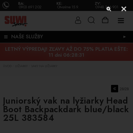
BA:
KE:
ZV:
0903 691 202
Otvoríme 15.9.
0948 346 901
NAŠE SLUŽBY
►
LETNÝ VÝPREDAJ! ZĽAVY AŽ DO 75% PLATIA EŠTE:
11 dni 06:28:30
ÚVOD
LYŽIARKY
VAKY NA LYŽIARKY
/
/
28/28
Juniorský vak na lyžiarky Head
Boot Backpackdark blue/black
25L 383584