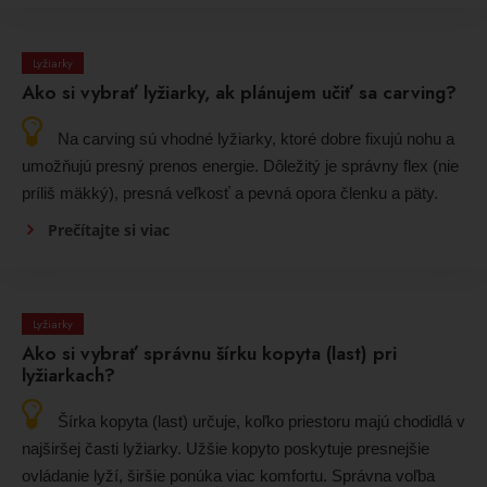
Lyžiarky
Ako si vybrať lyžiarky, ak plánujem učiť sa carving?
Na carving sú vhodné lyžiarky, ktoré dobre fixujú nohu a
umožňujú presný prenos energie. Dôležitý je správny flex (nie
príliš mäkký), presná veľkosť a pevná opora členku a päty.
Prečítajte si viac
Lyžiarky
Ako si vybrať správnu šírku kopyta (last) pri
lyžiarkach?
Šírka kopyta (last) určuje, koľko priestoru majú chodidlá v
najširšej časti lyžiarky. Užšie kopyto poskytuje presnejšie
ovládanie lyží, širšie ponúka viac komfortu. Správna voľba