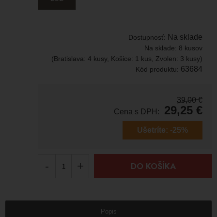
Na sklade
Dostupnosť:
Na sklade:
8 kusov
(Bratislava: 4 kusy, Košice: 1 kus, Zvolen: 3 kusy)
63684
Kód produktu:
39,00
€
29,25
€
Cena s DPH:
Ušetríte:
-25%
-
+
DO KOŠÍKA
Popis