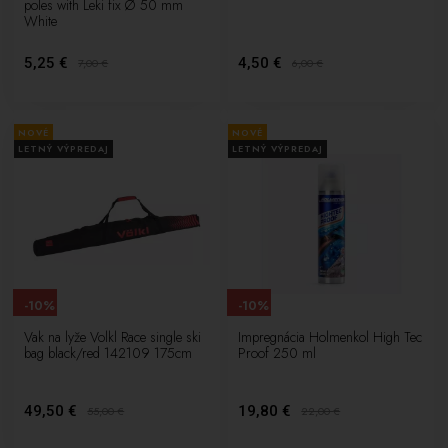
poles with Leki fix Ø 50 mm
White
5,25 €
4,50 €
7,00
€
6,00
€
NOVÉ
NOVÉ
LETNÝ VÝPREDAJ
LETNÝ VÝPREDAJ
-10%
-10%
Vak na lyže Volkl Race single ski
Impregnácia Holmenkol High Tec
bag black/red 142109 175cm
Proof 250 ml
49,50 €
19,80 €
55,00
€
22,00
€