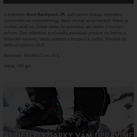
S batohom
Boot Backpack JR.
vaši juniori získajú štýlového
spoločníka na cesty/tréningy, ktorý obstojí aj na horách. Batoh je
možné nosiť na chrbte alebo ho prenášať ako tašku s horným
uchom. Dve oddelené priehradky ponúkajú priestor na helmu a
lyžiarske topánky, takže zostanú v bezpečí a suchu. Vhodné do
veľkosti lyžiarok 26,5.
Rozmery: 35x34x22 cm 25 L
Váha: 440 gm
AJ TIETO LYŽIARKY VÁM UPRAVÍME