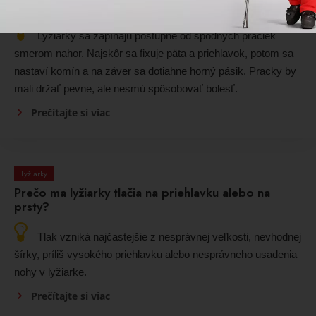
Ako sa správne zapínajú lyžiarky?
Lyžiarky sa zapínajú postupne od spodných praciek
smerom nahor. Najskôr sa fixuje päta a priehlavok, potom sa
nastaví komín a na záver sa dotiahne horný pásik. Pracky by
mali držať pevne, ale nesmú spôsobovať bolesť.
Prečítajte si viac
Lyžiarky
Prečo ma lyžiarky tlačia na priehlavku alebo na
prsty?
Tlak vzniká najčastejšie z nesprávnej veľkosti, nevhodnej
šírky, príliš vysokého priehlavku alebo nesprávneho usadenia
nohy v lyžiarke.
Prečítajte si viac