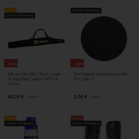
NOVÉ
LETNÝ VÝPREDAJ
LETNÝ VÝPREDAJ
-10%
-25%
Vak na lyže Volkl Classic single
Samolepiaca prekrývacia textília
ski bag black/yellow 140104
IPS Sidas O
175cm
40,50 €
3,00 €
45,00
€
4,00
€
NOVÉ
AKCIA
LETNÝ VÝPREDAJ
LETNÝ VÝPREDAJ