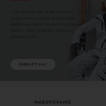
U nás v predajni Vám okrem špičkového
nového tovaru ponúkame aj široký výber
kvalitného použitého lyžiarskeho výstroja pre
každého. Súčasť jazdeného tovaru je aj
kompletný servis.
ZOBRAZIŤ VIAC
NAKUPOVANIE