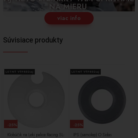
NA MIERU
viac info
Súvisiace produkty
LETNÝ VÝPREDAJ
LETNÝ VÝPREDAJ
-25%
-25%
Klobúčik na Leki palice Racing SL-
IPS (samolep) O Sidas