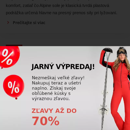
komfort, zatiaľ čo Alpine sole je klasická tvrdá plastová
podrážka určená hlavne na presný prenos sily pri lyžovaní.
Prečítajte si viac
Lyžiarky
Sú dámske lyžiarky iné ako pánske?
Áno, dámske lyžiarky sú konštrukčne prispôsobené
ženskému tvaru nohy a lýtka. Líšia sa najmä tvarom skeletu,
výškou a sklonom komína, mäkším flexom a komfortnejšou
vnútornou topánkou.
Prečítajte si viac
Lyžiarky