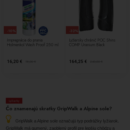
-10%
-32%
Impregnácia do prania
Lyžiarsky chránič POC Shins
Holmenkol Wash Proof 250 ml
COMP Uranium Black
16,20 €
164,25 €
18,00
€
240,00
€
Lyžiarky
Čo znamenajú skratky GripWalk a Alpine sole?
GripWalk a Alpine sole označujú typ podrážky lyžiarok.
GripWalk má gumený, zaoblený profil pre lepšiu chôdzu a