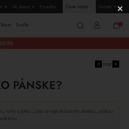
ár
Ski depot
Poradňa
Časté otázky
Kontakt
Bazár
Značky
0
:22:55
11/18
KO PÁNSKE?
 nohy a lýtka. Líšia sa najmä tvarom skeletu, výškou
opánkou.