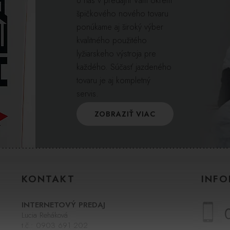
U nás v predajni Vám okrem
špičkového nového tovaru
ponúkame aj široký výber
kvalitného použitého
lyžiarskeho výstroja pre
každého. Súčasť jazdeného
tovaru je aj kompletný
servis.
ZOBRAZIŤ VIAC
KONTAKT
INFO
INTERNETOVÝ PREDAJ
Lucia Reháková
t.č.:
0903 691 202