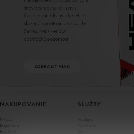
Neodmysliteľnou súčasťou lyží a
snowboardov je ich servis.
Často je zanedbaný a končí to
skazeným požitkom z lyžovačky.
Servisu treba venovať
dostatočnú pozornosť.
ZOBRAZIŤ VIAC
NAKUPOVANIE
SLUŽBY
ÚVOD
Predajne
Registrácia
Požičovňa
Poistenie
Servis