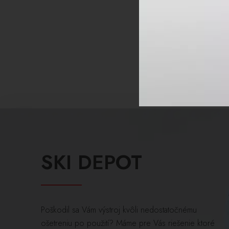
Všetky články
SKI DEPOT
Poškodil sa Vám výstroj kvôli nedostatočnému
ošetreniu po použití? Máme pre Vás riešenie ktoré