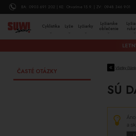
BA:
0903 691 202
KE:
Otvoríme 15.9.
ZV:
0948 346 901
Lyžiarske
Lyžia
Cyklistika
Lyže
Lyžiarky
oblečenie
ruka
LETN
Všetky články
ČASTÉ OTÁZKY
SÚ D
Áno,
a s
P