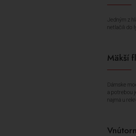
Jedným z hla
netlačili do
Mäkší f
Dámske mode
a potrebou j
najmä u rekr
Vnútorn