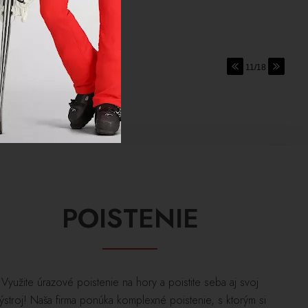
11/18
POISTENIE
Využite úrazové poistenie na hory a poistite seba aj svoj
ýstroj! Naša firma ponúka komplexné poistenie, s ktorým si