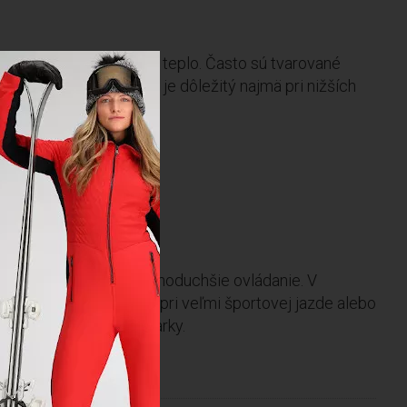
, aby lepšie udržiavali teplo. Často sú tvarované
ility. Tepelný komfort je dôležitý najmä pri nižších
ort, správny tvar a jednoduchšie ovládanie. V
isex model, napríklad pri veľmi športovej jazde alebo
právne nastavenie lyžiarky.