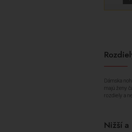
Rozdiel
Dámska noha 
majú ženy ča
rozdiely a ne
Nižší a