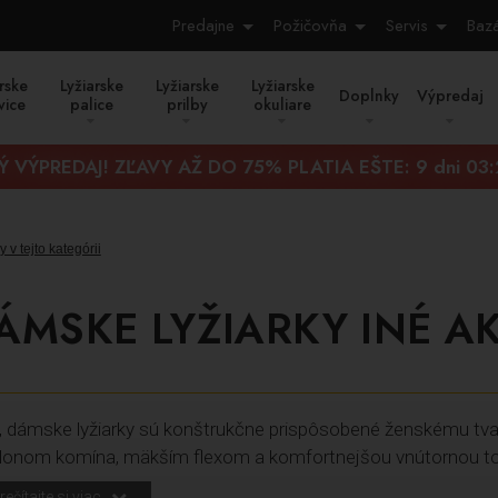
Predajne
Požičovňa
Servis
Baz
rske
Lyžiarske
Lyžiarske
Lyžiarske
Doplnky
Výpredaj
vice
palice
prilby
okuliare
Ý VÝPREDAJ! ZĽAVY AŽ DO 75% PLATIA EŠTE:
9 dni 03
 v tejto kategórii
ÁMSKE LYŽIARKY INÉ A
 dámske lyžiarky sú konštrukčne prispôsobené ženskému tvaru
klonom komína, mäkším flexom a komfortnejšou vnútornou t
rečítajte si viac