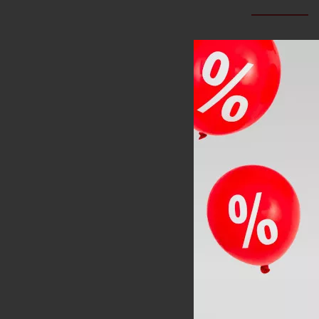
Vnútorné top
špecificky p
teplotách a
Kedy zv
Dámske lyžia
niektorých p
atypickom tv
Zdielajte na 