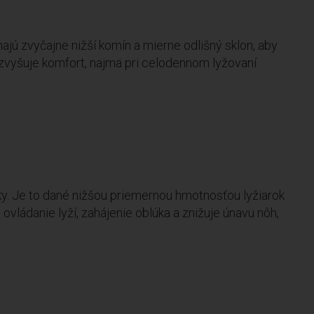
ajú zvyčajne nižší komín a mierne odlišný sklon, aby
e zvyšuje komfort, najmä pri celodennom lyžovaní.
y. Je to dané nižšou priemernou hmotnosťou lyžiarok
vládanie lyží, zahájenie oblúka a znižuje únavu nôh,