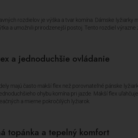
vných rozdielov je výška a tvar komína. Dámske lyžiarky m
 lýtka a umožnili prirodzenejší postoj. Tento rozdiel výrazn
lex a jednoduchšie ovládanie
ly majú často mäkší flex než porovnateľné pánske lyžiark
ednoduchšieho ohybu komína pri jazde. Mäkší flex uľahčuje o
eačných a mierne pokročilých lyžiarok.
á topánka a tepelný komfort