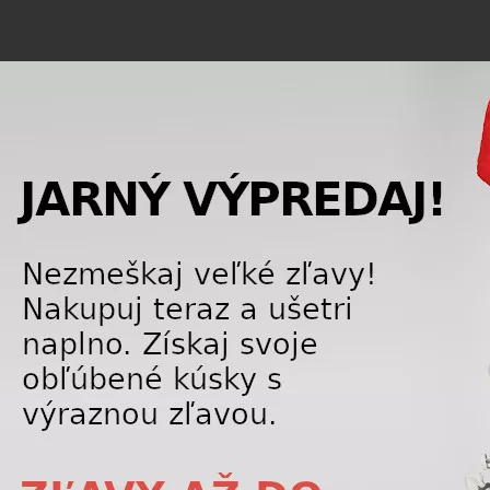
ánky v dámskych lyžiarkach bývajú mäkšie a viac zateplené
re ženské chodidlo a poskytujú vyšší komfort bez straty stab
 dlhšom pobyte na svahu.
oliť dámske alebo pánske lyžiarky
rky sú vhodnou voľbou pre väčšinu žien, ktoré hľadajú komf
rípadoch však môže žene lepšie vyhovovať pánsky alebo un
are nohy. Rozhodujúce je vždy individuálne vyskúšanie a s
sociálnych sieťach