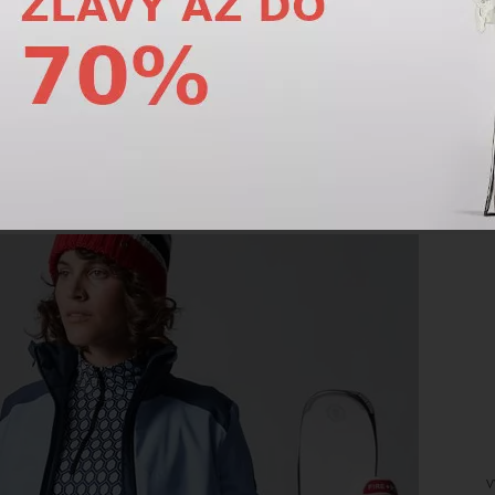
 v tejto kategórii
v