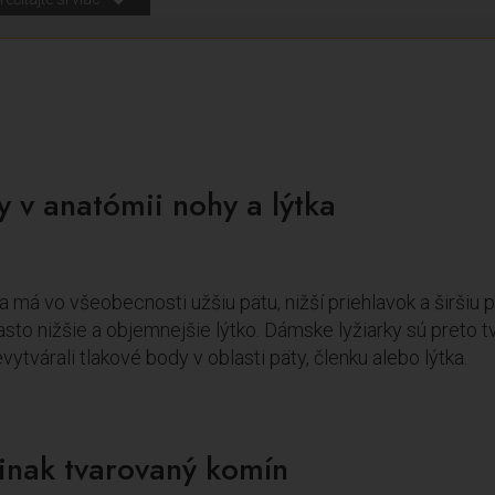
y v anatómii nohy a lýtka
má vo všeobecnosti užšiu pätu, nižší priehlavok a širšiu
sto nižšie a objemnejšie lýtko. Dámske lyžiarky sú preto tv
vytvárali tlakové body v oblasti päty, členku alebo lýtka.
 inak tvarovaný komín