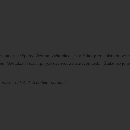
outdorové športy. Ochráni vašu hlavu, tvár či krk pred chladom, ve
nie. Odvádza vlhkosť, je rýchloschnúca a zároveň teplá. Šatku nie je po
masku, nákrčník či potítko na ruku.*