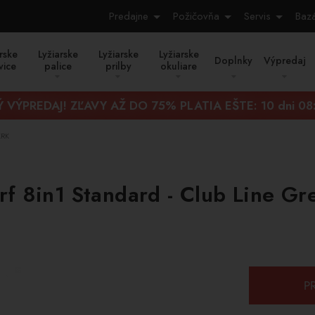
Predajne
Požičovňa
Servis
Baz
rske
Lyžiarske
Lyžiarske
Lyžiarske
Doplnky
Výpredaj
vice
palice
prilby
okuliare
 VÝPREDAJ! ZĽAVY AŽ DO 75% PLATIA EŠTE:
10 dni 08
KRK
f 8in1 Standard - Club Line Gr