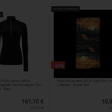
LETNÝ VÝPREDAJ
J
-25%
tričko čierne s dlhým
Multifunkčná šatka 4FUN Scarf 8in1 Vi
moprádlo We Norwegians Sno
Collection - Sunset Tent
- Black
161,10 €
10,
179,00
€
1