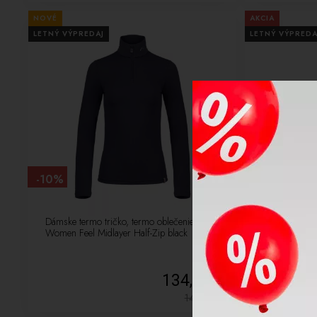
NOVÉ
AKCIA
LETNÝ VÝPREDAJ
LETNÝ VÝPREDA
-10%
-40%
Dámske termo tričko, termo oblečenie Kjus
Pánska funkčn
Women Feel Midlayer Half-Zip black
UYN CASHMERE
134,10 €
149,00
€