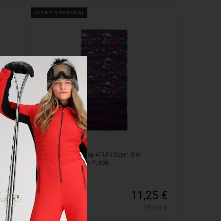
LETNÝ VÝPREDAJ
-25%
Multifunkčná šatka 4FUN Scarf 8in1
Polartec-Paradise Purple
50 €
11,25 €
4,00
€
15,00
€