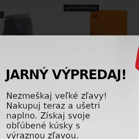
LETNÝ VÝPREDAJ
J
-25%
á spodná bielizeň - nohavice
Multifunkčná šatka 4FUN Scarf 8in1
 SHINY Celebrity Silver
Standard - Romb Orange
90,00 €
10,
149,00
€
1