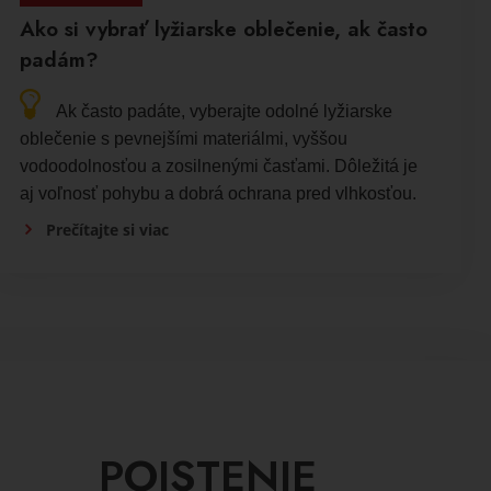
Ako si vybrať lyžiarske oblečenie, ak často
padám?
Ak často padáte, vyberajte odolné lyžiarske
oblečenie s pevnejšími materiálmi, vyššou
vodoodolnosťou a zosilnenými časťami. Dôležitá je
aj voľnosť pohybu a dobrá ochrana pred vlhkosťou.
Prečítajte si viac
POISTENIE