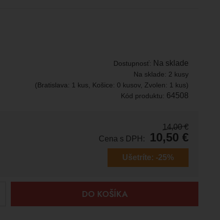
Na sklade
Dostupnosť:
Na sklade:
2 kusy
(Bratislava: 1 kus, Košice: 0 kusov, Zvolen: 1 kus)
64508
Kód produktu:
14,00
€
10,50
€
Cena s DPH:
Ušetríte:
-25%
+
DO KOŠÍKA