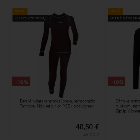
NOVÉ
NOVÉ
LETNÝ VÝPREDAJ
LETNÝ VÝPREDA
-10%
-10%
Detská lyžiarska termosúprava, termoprádlo
Dámske termo 
Termovel Kids set Junior PCE - black/green
rukávom, ter
ZipUp Women 
40,50 €
45,00
€