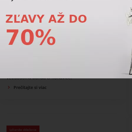
Lyžiarske oblečenie
Ako si správne zostaviť vrstvy lyžiarskeho
oblečenia?
Základ tvorí funkčná spodná vrstva, nasleduje
hrejivá izolačná vrstva a navrch ide nepremokavá,
vetruodolná bunda či nohavice.
Prečítajte si viac
Lyžiarske oblečenie