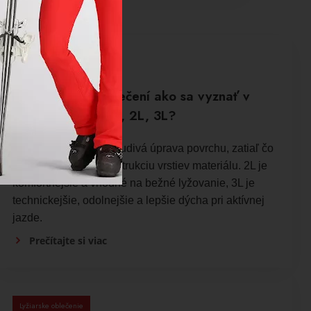
Lyžiarske oblečenie
Pri lyžiarskom oblečení ako sa vyznať v
označeniach DWR, 2L, 3L?
DWR je vodoodpudivá úprava povrchu, zatiaľ čo
2L a 3L označujú konštrukciu vrstiev materiálu. 2L je
komfortnejšie a vhodné na bežné lyžovanie, 3L je
technickejšie, odolnejšie a lepšie dýcha pri aktívnej
jazde.
Prečítajte si viac
Lyžiarske oblečenie