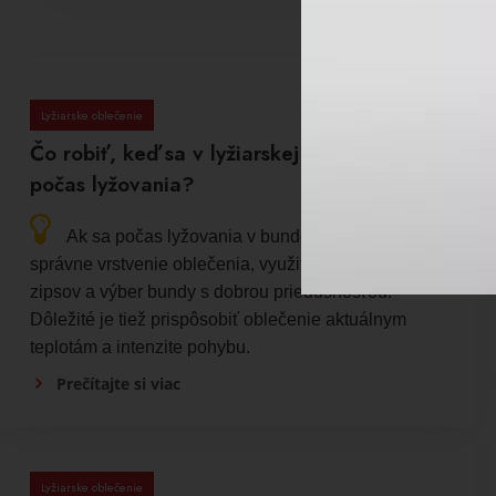
Lyžiarske oblečenie
Čo robiť, keď sa v lyžiarskej bunde potím
počas lyžovania?
Ak sa počas lyžovania v bunde potíte, pomôže
správne vrstvenie oblečenia, využitie odvetrávacích
zipsov a výber bundy s dobrou priedušnosťou.
Dôležité je tiež prispôsobiť oblečenie aktuálnym
teplotám a intenzite pohybu.
Prečítajte si viac
Lyžiarske oblečenie