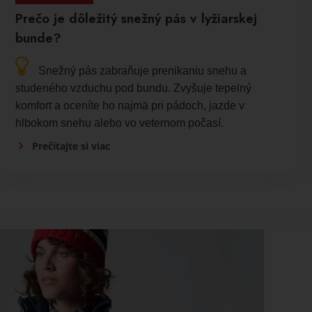
Prečo je dôležitý snežný pás v lyžiarskej
bunde?
Snežný pás zabraňuje prenikaniu snehu a
studeného vzduchu pod bundu. Zvyšuje tepelný
komfort a oceníte ho najmä pri pádoch, jazde v
hlbokom snehu alebo vo veternom počasí.
Prečítajte si viac