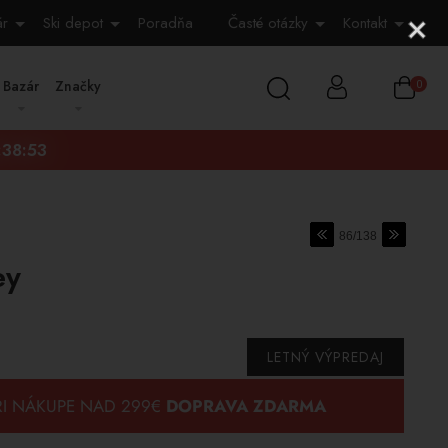
ár
Ski depot
Poradňa
Časté otázky
Kontakt
Bazár
Značky
0
:38:52
86/138
ey
LETNÝ VÝPREDAJ