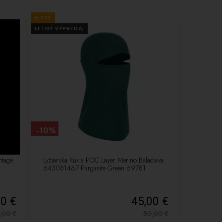
NOVÉ
LETNÝ VÝPREDAJ
-10%
ntage
Lyžiarska Kukla POC Layer Merino Balaclava
643081467 Pargasite Green 69781
50 €
45,00 €
4,00
€
50,00
€