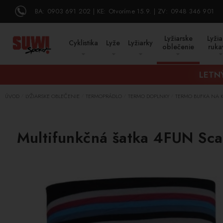
BA:
0903 691 202
KE:
Otvoríme 15.9.
ZV:
0948 346 901
Lyžiarske
Lyžia
Cyklistika
Lyže
Lyžiarky
oblečenie
ruka
LETNÝ
ÚVOD
LYŽIARSKE OBLEČENIE
TERMOPRÁDLO
TERMO DOPLNKY
TERMO BUFKA NA 
/
/
/
/
Multifunkčná šatka 4FUN Scar