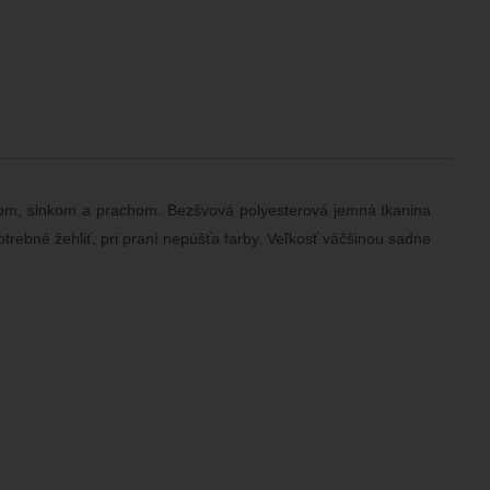
trom, slnkom a prachom. Bezšvová polyesterová jemná tkanina
trebné žehliť, pri praní nepúšťa farby. Veľkosť väčšinou sadne