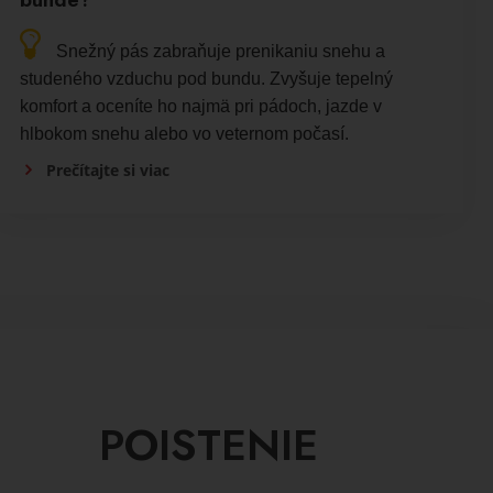
Snežný pás zabraňuje prenikaniu snehu a
studeného vzduchu pod bundu. Zvyšuje tepelný
komfort a oceníte ho najmä pri pádoch, jazde v
hlbokom snehu alebo vo veternom počasí.
Prečítajte si viac
POISTENIE