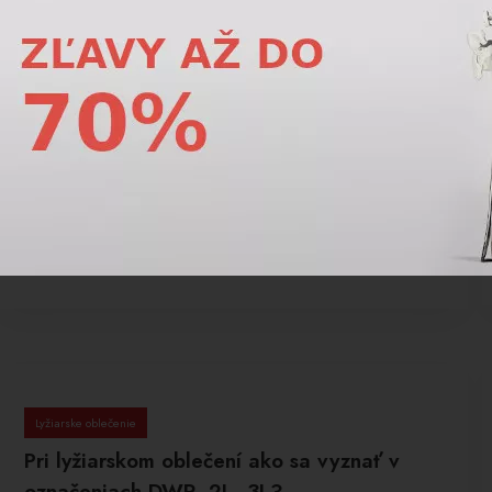
Lyžiarske oblečenie
Čo znamená priedušnosť 10 000
g/m²/24h lyžiarskeho oblečenia?
Priedušnosť 10 000 g/m²/24h znamená, že
materiál dokáže za deň odviesť veľa vlhkosti von,
takže sa telo pri lyžovaní neprehrieva a nezostáva
mokré.
Prečítajte si viac
Lyžiarske oblečenie
Pri lyžiarskom oblečení ako sa vyznať v
označeniach DWR, 2L, 3L?