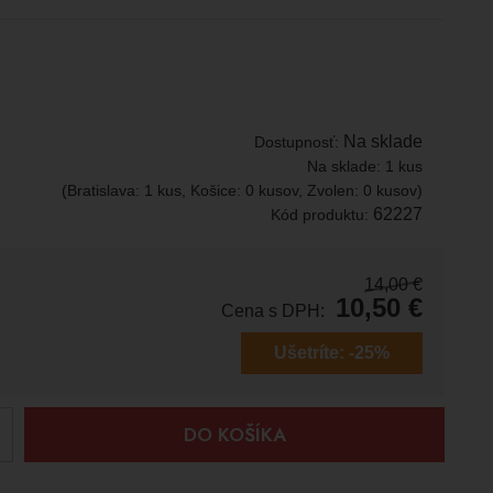
Na sklade
Dostupnosť:
Na sklade:
1 kus
(Bratislava: 1 kus, Košice: 0 kusov, Zvolen: 0 kusov)
62227
Kód produktu:
14,00
€
10,50
€
Cena s DPH:
Ušetríte:
-25%
+
DO KOŠÍKA