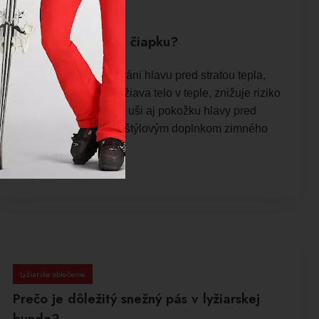
Poradňa
Prečo nosiť v zime čiapku?
V zime čiapka chráni hlavu pred stratou tepla,
vetrom a mrazom. Udržiava telo v teple, znižuje riziko
prechladnutia a chráni uši aj pokožku hlavy pred
omrznutím. Navyše je štýlovým doplnkom zimného
oblečenia.
Prečítajte si viac
Lyžiarske oblečenie
Prečo je dôležitý snežný pás v lyžiarskej
bunde?