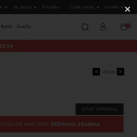
ár
Ski depot
Poradňa
Časté otázky
Kontakt
Bazár
Značky
0
:12:53
109/138
LETNÝ VÝPREDAJ