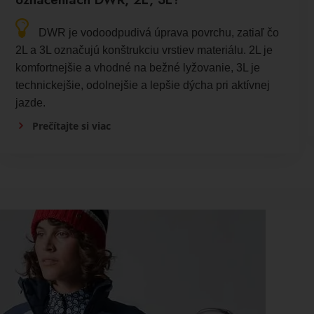
DWR je vodoodpudivá úprava povrchu, zatiaľ čo
2L a 3L označujú konštrukciu vrstiev materiálu. 2L je
komfortnejšie a vhodné na bežné lyžovanie, 3L je
technickejšie, odolnejšie a lepšie dýcha pri aktívnej
jazde.
Prečítajte si viac