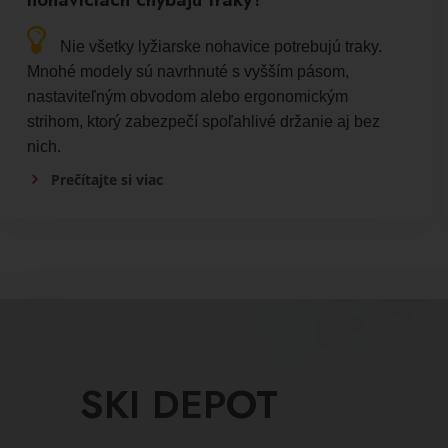
Nie všetky lyžiarske nohavice potrebujú traky.
Mnohé modely sú navrhnuté s vyšším pásom,
nastaviteľným obvodom alebo ergonomickým
strihom, ktorý zabezpečí spoľahlivé držanie aj bez
nich.
Prečítajte si viac
SKI DEPOT