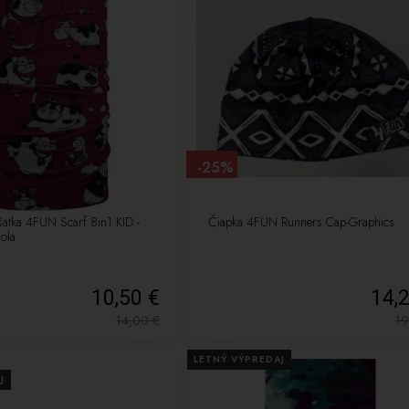
-25%
šatka 4FUN Scarf 8in1 KID -
Čiapka 4FUN Runners Cap-Graphics
ola
10,50 €
14,
14,00
€
1
LETNÝ VÝPREDAJ
J