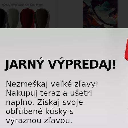
-25%
la We Norwegians Dal
Multifunkčná šatka 4FUN Scarf 8in1 Vi
2 black
Collection - Surf
89,10 €
10,
99,00
€
1