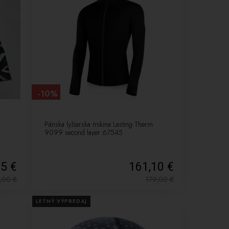
-10%
Pánska lyžiarska mikina Lasting Therm
9099 second layer 67545
25 €
161,10 €
9,00
€
179,00
€
LETNÝ VÝPREDAJ