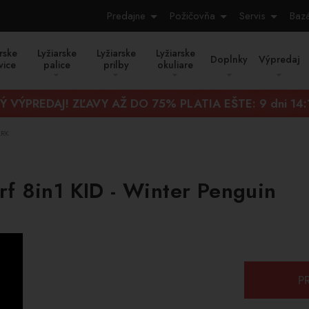
Predajne
Požičovňa
Servis
Baz
rske
Lyžiarske
Lyžiarske
Lyžiarske
Doplnky
Výpredaj
vice
palice
prilby
okuliare
Ý VÝPREDAJ! ZĽAVY AŽ DO 75% PLATIA EŠTE:
9 dni 14
KRK
rf 8in1 KID - Winter Penguin