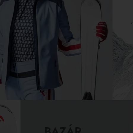
v
BAZÁR