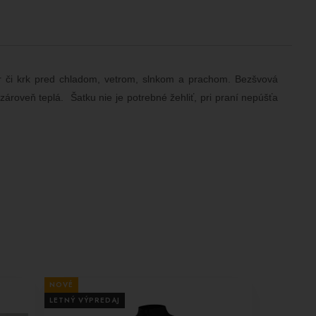
ár či krk pred chladom, vetrom, slnkom a prachom. Bezšvová
ároveň teplá. Šatku nie je potrebné žehliť, pri praní nepúšťa
NOVÉ
LETNÝ VÝPREDAJ