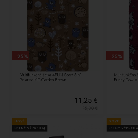
-25%
-25%
Multifunkčná šatka 4FUN Scarf 8in1
Multifunkčná 
Polartec KID-Garden Brown
Funny Cow Vi
11,25 €
15,00
€
NOVÉ
NOVÉ
LETNÝ VÝPREDAJ
LETNÝ VÝPREDA