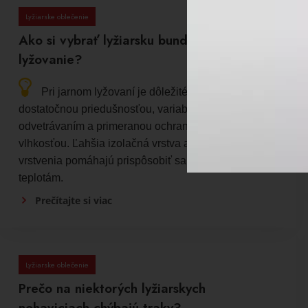
Lyžiarske oblečenie
Ako si vybrať lyžiarsku bundu na jarné
lyžovanie?
Pri jarnom lyžovaní je dôležité zvoliť bundu s
dostatočnou priedušnosťou, variabilným
odvetrávaním a primeranou ochranou pred vetrom a
vlhkosťou. Ľahšia izolačná vrstva a možnosť
vrstvenia pomáhajú prispôsobiť sa meniacim sa
teplotám.
Prečítajte si viac
Lyžiarske oblečenie
Prečo na niektorých lyžiarskych
nohaviciach chýbajú traky?