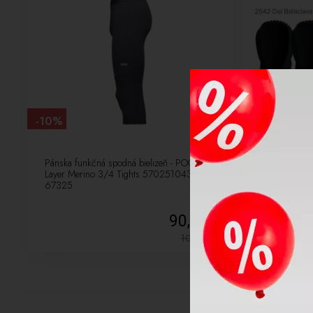
-10%
-10%
Pánska funkčná spodná bielizeň - POC M´s
Lyžiarska kuk
Layer Merino 3/4 Tights 570251043
Balaclava 254
67325
90,00 €
100,00
€