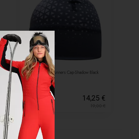
-25%
ntage
Čiapka 4FUN Runners Cap-Shadow Black
50 €
14,25 €
4,00
€
19,00
€