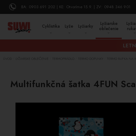
BA:
0903 691 202
KE:
Otvoríme 15.9.
ZV:
0948 346 901
Lyžiarske
Lyžia
Cyklistika
Lyže
Lyžiarky
oblečenie
ruka
LETN
ÚVOD
LYŽIARSKE OBLEČENIE
TERMOPRÁDLO
TERMO DOPLNKY
TERMO BUFKA NA 
/
/
/
/
Multifunkčná šatka 4FUN Sca