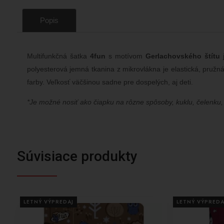
Popis
Multifunkčná šatka
4fun
s motívom
Gerlachovského štítu
j
polyesterová jemná tkanina z mikrovlákna je elastická, pružn
farby. Veľkosť väčšinou sadne pre dospelých, aj deti.
*Je možné nosiť ako čiapku na rôzne spôsoby, kuklu, čelenku, 
Súvisiace produkty
LETNÝ VÝPREDAJ
LETNÝ VÝPREDA