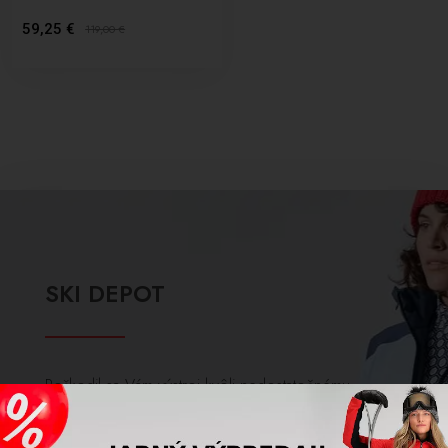
59,25 €
119,00
€
SKI DEPOT
Poškodil sa Vám výstroj kvôli nedostatočnému
ošetreniu po použití? Máme pre Vás riešenie
ktoré Vám ušetrí kopec peňazí a problémov.