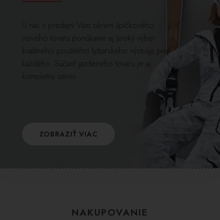
U nás v predajni Vám okrem špičkového
nového tovaru ponúkame aj široký výber
kvalitného použitého lyžiarskeho výstroja pre
každého. Súčasť jazdeného tovaru je aj
kompletný servis.
ZOBRAZIŤ VIAC
NAKUPOVANIE