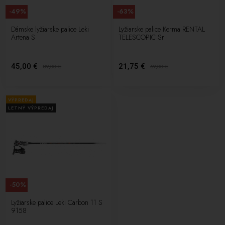
-49%
-63%
Dámske lyžiarske palice Leki
Lyžiarske palice Kerma RENTAL
Artena S
TELESCOPIC Sr
45,00 €
21,75 €
89,00
€
59,00
€
VÝPREDAJ
LETNÝ VÝPREDAJ
-50%
Lyžiarske palice Leki Carbon 11 S
9158