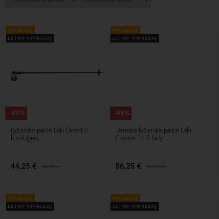
VÝPREDAJ
VÝPREDAJ
LETNÝ VÝPREDAJ
LETNÝ VÝPREDAJ
-48%
-48%
Lyžiarske palice Leki Detect S
Dámske lyžiarske palice Leki
black/grey
Carbon 14 S lady
44,25 €
56,25 €
85,00
€
109,00
€
VÝPREDAJ
VÝPREDAJ
LETNÝ VÝPREDAJ
LETNÝ VÝPREDAJ