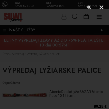
BA:
KE:
ZV:
0903 691 202
Otvoríme 15.9.
0948 346 901
NAŠE SLUŽBY
►
LETNÝ VÝPREDAJ! ZĽAVY AŽ DO 75% PLATIA EŠTE:
10 dni 00:57:40
ÚVOD
VÝPREDAJ
VÝPREDAJ LYŽIARSKE PALICE
/
/
VÝPREDAJ LYŽIARSKE PALICE
Odporúčame
Atomic Detské lyže BAZÁR Atomic
Race 10 125cm ...
89,25 €